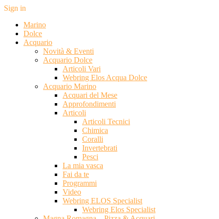
Sign in
Marino
Dolce
Acquario
Novità & Eventi
Acquario Dolce
Articoli Vari
Webring Elos Acqua Dolce
Acquario Marino
Acquari del Mese
Approfondimenti
Articoli
Articoli Tecnici
Chimica
Coralli
Invertebrati
Pesci
La mia vasca
Fai da te
Programmi
Video
Webring ELOS Specialist
Webring Elos Specialist
Magna Romagna – Pizza & Acquari