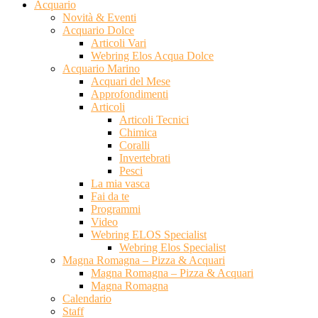
Acquario
Novità & Eventi
Acquario Dolce
Articoli Vari
Webring Elos Acqua Dolce
Acquario Marino
Acquari del Mese
Approfondimenti
Articoli
Articoli Tecnici
Chimica
Coralli
Invertebrati
Pesci
La mia vasca
Fai da te
Programmi
Video
Webring ELOS Specialist
Webring Elos Specialist
Magna Romagna – Pizza & Acquari
Magna Romagna – Pizza & Acquari
Magna Romagna
Calendario
Staff