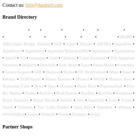
Contact us:
info@danireef.com
Brand Directory
AQUADISTRI
•
BEA
•
CARMAR
•
DAPHBIO
•
ELOS
•
FORWATER
•
GNC
•
OCEANLIFE
•
OCTO
•
ORPHEK
•
SICCE
•
TECO
•
VCORALS
•
3D-IRS
•
ADA (Aqua Design Amano)
•
AGP
•
Aipai
•
Alxyon
•
AMTRA
•
Aquaflora
•
AquaForest
•
Aquaristica
•
Aquarium Systems (ASF)
•
Aquatlantis
•
Aquatronica
•
Askoll
•
ATI
•
Autoaqua
•
Ceab
•
Chihiros
•
Coral Essentials
•
D-D Aquarium
Solutions
•
Dennerle
•
DiveVolk
•
Easy Reefs
•
Equo
•
Fauna Marin
•
Funhobby
•
Genesi Acquari
•
GHL
•
Haquoss
•
Hydor
•
ITC ReefCulture
•
Jebao
•
Juwel
•
Keloray
•
LGMAquari
•
Manta Systems
•
Micmol
•
MOAI
•
Modern Reef
•
Neptunian Cube
•
Newa
•
Oase
•
Oceamo
•
Panta Rhei
•
PlanctonTech
•
Poly
Bio Marine
•
Prodac
•
Red Sea
•
Reef Factory
•
Reefline
•
ReefTek
•
Rossmont
•
Royal Exclusiv
•
Royal Nature
•
Salifert
•
Sera
•
Superfish
•
Tetra
•
Triton
•
Tunze
•
Twinstar
•
Two Little Fishies
•
Ultra Reef
•
Waterbox
•
Whimar
•
WWWAQUA
•
Xaqua
•
Yokuchi
•
Yorah
•
Zlements
•
Zolux
Partner Shops