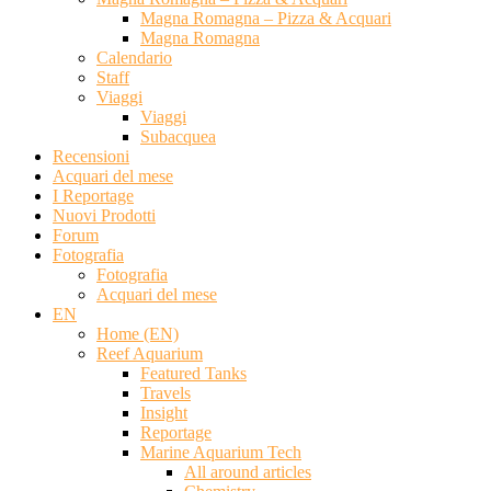
Magna Romagna – Pizza & Acquari
Magna Romagna
Calendario
Staff
Viaggi
Viaggi
Subacquea
Recensioni
Acquari del mese
I Reportage
Nuovi Prodotti
Forum
Fotografia
Fotografia
Acquari del mese
EN
Home (EN)
Reef Aquarium
Featured Tanks
Travels
Insight
Reportage
Marine Aquarium Tech
All around articles