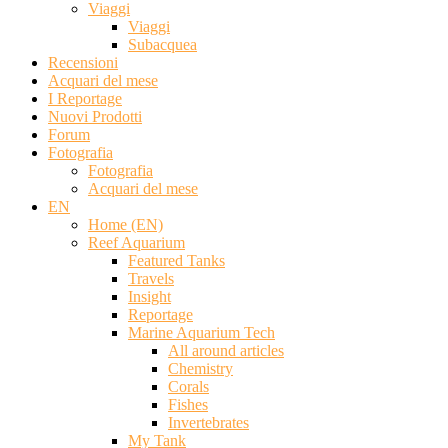
Viaggi
Viaggi
Subacquea
Recensioni
Acquari del mese
I Reportage
Nuovi Prodotti
Forum
Fotografia
Fotografia
Acquari del mese
EN
Home (EN)
Reef Aquarium
Featured Tanks
Travels
Insight
Reportage
Marine Aquarium Tech
All around articles
Chemistry
Corals
Fishes
Invertebrates
My Tank