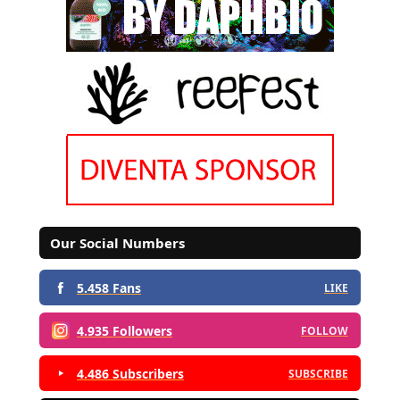
Our Social Numbers
5.458 Fans
LIKE
4.935 Followers
FOLLOW
4.486 Subscribers
SUBSCRIBE