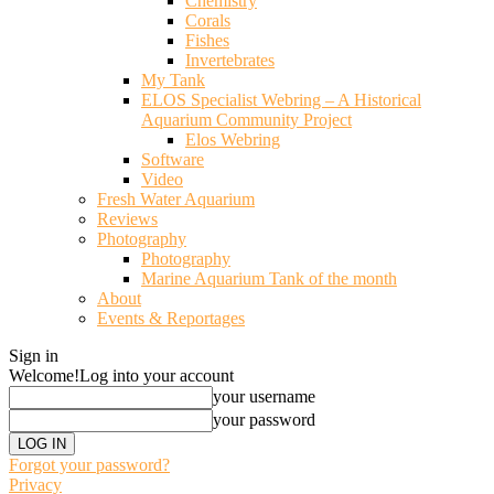
Chemistry
Corals
Fishes
Invertebrates
My Tank
ELOS Specialist Webring – A Historical
Aquarium Community Project
Elos Webring
Software
Video
Fresh Water Aquarium
Reviews
Photography
Photography
Marine Aquarium Tank of the month
About
Events & Reportages
Sign in
Welcome!
Log into your account
your username
your password
Forgot your password?
Privacy