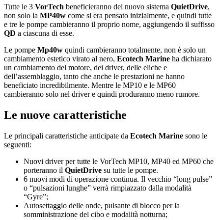
Tutte le 3
VorTech
beneficieranno del nuovo sistema
QuietDrive
,
non solo la
MP40w
come si era pensato inizialmente, e quindi tutte
e tre le pompe cambieranno il proprio nome, aggiungendo il suffisso
QD
a ciascuna di esse.
Le pompe
Mp40w
quindi cambieranno totalmente, non è solo un
cambiamento estetico virato al nero,
Ecotech Marine
ha dichiarato
un cambiamento del motore, dei driver, delle eliche e
dell’assemblaggio, tanto che anche le prestazioni ne hanno
beneficiato incredibilmente. Mentre le MP10 e le MP60
cambieranno solo nel driver e quindi produranno meno rumore.
Le nuove caratteristiche
Le principali caratteristiche anticipate da
Ecotech Marine
sono le
seguenti:
Nuovi driver per tutte le VorTech MP10, MP40 ed MP60 che
porteranno il
QuietDrive
su tutte le pompe.
6 nuovi modi di operazione continua. Il vecchio “long pulse”
o “pulsazioni lunghe” verrà rimpiazzato dalla modalità
“Gyre”;
Autosettaggio delle onde, pulsante di blocco per la
somministrazione del cibo e modalità notturna;