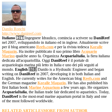
Danilo Ronchi
http://www.danireef.com
Italiano 🇮🇹
Ingegnere Idraulico, comincia a scrivere su
DaniReef
nel 2007, sviluppandolo in italiano ed in inglese. Attualmente scrive
per il blog americano
Reefs.com
e per la rivista tedesca
Koralle
Magazin
. Ha inoltre pubblicato il suo primo libro
Acquario
Marino
qualche anno fa. Organizza
AcquariaItalia
, la fiera italiana
dedicata all'acquariofilia. Oggi
DaniReef
è il portale di
acquariologia marina più letto in Italia e uno dei più seguiti al
mondo.
English 🇬🇧
Danilo is a Hydraulic Engineer and began
writing on
DaniReef
in 2007, developing it in both Italian and
English. He currently writes for the American blog
Reefs.com
and
the German magazine
Koralle Magazin
. He has also published his
first Italian book
Marine Aquarium
a few years ago. He organizes
AcquariaItalia
, the Italian trade fair dedicated to aquaristics. Today,
DaniReef
is the most-read marine aquarium portal in Italy and one
of the most followed worldwide.
RELATED ARTICLES
MORE FROM AUTHOR