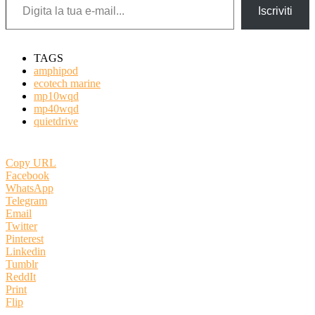
Iscriviti
TAGS
amphipod
ecotech marine
mp10wqd
mp40wqd
quietdrive
Copy URL
Facebook
WhatsApp
Telegram
Email
Twitter
Pinterest
Linkedin
Tumblr
ReddIt
Print
Flip