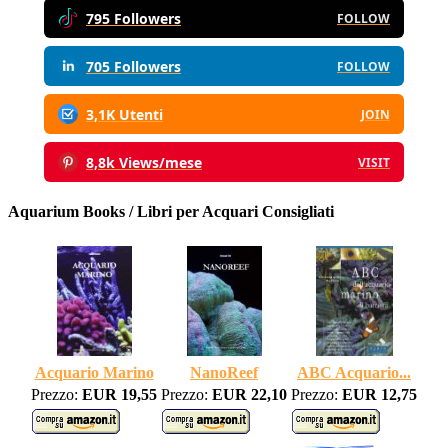
795 Followers
FOLLOW
705 Followers
FOLLOW
3,1K Utenti
JOIN
8,8k Views/mese
VISIT
Aquarium Books / Libri per Acquari Consigliati
Acquario Marino
NanoReef
ABC Acquario...
Prezzo:
EUR 19,55
Prezzo:
EUR 22,10
Prezzo:
EUR 12,75