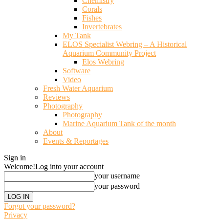
Chemistry
Corals
Fishes
Invertebrates
My Tank
ELOS Specialist Webring – A Historical
Aquarium Community Project
Elos Webring
Software
Video
Fresh Water Aquarium
Reviews
Photography
Photography
Marine Aquarium Tank of the month
About
Events & Reportages
Sign in
Welcome!
Log into your account
your username
your password
Forgot your password?
Privacy