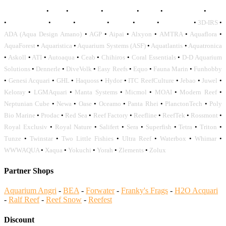
AQUADISTRI
•
BEA
•
CARMAR
•
DAPHBIO
•
ELOS
•
FORWATER
•
GNC
•
OCEANLIFE
•
OCTO
•
ORPHEK
•
SICCE
•
TECO
•
VCORALS
•
3D-IRS
•
ADA (Aqua Design Amano)
•
AGP
•
Aipai
•
Alxyon
•
AMTRA
•
Aquaflora
•
AquaForest
•
Aquaristica
•
Aquarium Systems (ASF)
•
Aquatlantis
•
Aquatronica
•
Askoll
•
ATI
•
Autoaqua
•
Ceab
•
Chihiros
•
Coral Essentials
•
D-D Aquarium
Solutions
•
Dennerle
•
DiveVolk
•
Easy Reefs
•
Equo
•
Fauna Marin
•
Funhobby
•
Genesi Acquari
•
GHL
•
Haquoss
•
Hydor
•
ITC ReefCulture
•
Jebao
•
Juwel
•
Keloray
•
LGMAquari
•
Manta Systems
•
Micmol
•
MOAI
•
Modern Reef
•
Neptunian Cube
•
Newa
•
Oase
•
Oceamo
•
Panta Rhei
•
PlanctonTech
•
Poly
Bio Marine
•
Prodac
•
Red Sea
•
Reef Factory
•
Reefline
•
ReefTek
•
Rossmont
•
Royal Exclusiv
•
Royal Nature
•
Salifert
•
Sera
•
Superfish
•
Tetra
•
Triton
•
Tunze
•
Twinstar
•
Two Little Fishies
•
Ultra Reef
•
Waterbox
•
Whimar
•
WWWAQUA
•
Xaqua
•
Yokuchi
•
Yorah
•
Zlements
•
Zolux
Partner Shops
Aquarium Angri
-
BEA
-
Forwater
-
Franky's Frags
-
H2O Acquari
-
Ralf Reef
-
Reef Snow
-
Reefest
Discount