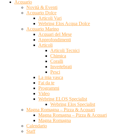
Acquario
Novità & Eventi
Acquario Dolce
Articoli Vari
Webring Elos Acqua Dolce
Acquario Marino
Acquari del Mese
Approfondimenti
Articoli
Articoli Tecnici
Chimica
Coralli
Invertebrati
Pesci
La mia vasca
Fai da te
Programmi
Video
Webring ELOS Specialist
Webring Elos Specialist
Magna Romagna – Pizza & Acquari
Magna Romagna – Pizza & Acquari
Magna Romagna
Calendario
Staff