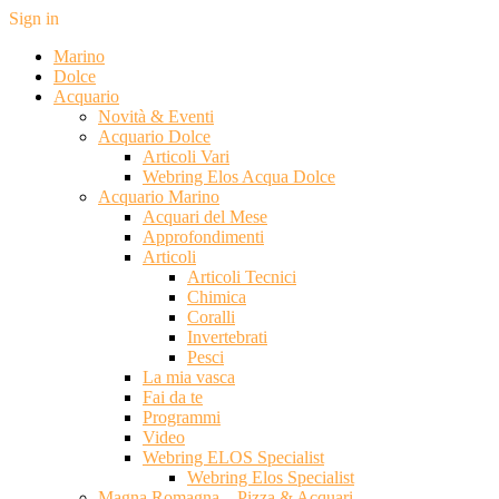
Sign in
Marino
Dolce
Acquario
Novità & Eventi
Acquario Dolce
Articoli Vari
Webring Elos Acqua Dolce
Acquario Marino
Acquari del Mese
Approfondimenti
Articoli
Articoli Tecnici
Chimica
Coralli
Invertebrati
Pesci
La mia vasca
Fai da te
Programmi
Video
Webring ELOS Specialist
Webring Elos Specialist
Magna Romagna – Pizza & Acquari