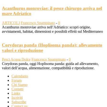
Acanthurus monroviae: il pesce chirurgo arriva nel
mare Adriatico
ARTICOLI
Francesco Spampinato
-
0
Acanthurus monroviae arriva nell’Adriatico: scopri origine,
avvistamenti, habitat, dimensioni e possibili effetti sul Mediterraneo
Corydoras panda (Hoplisoma panda): allevamento
valori e riproduzione
Pesci Acqua Dolce
Francesco Spampinato
-
0
Corydoras panda, oggi Hoplisoma panda: guida ad allevamento,
valori dell’acqua, alimentazione, compatibilità e riproduzione.
Calendario
Forum
Chi Siamo
Contatti
Links
Iscriviti
Subscribe
Contact us