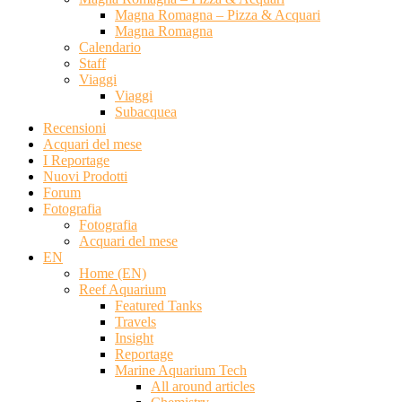
Magna Romagna – Pizza & Acquari
Magna Romagna
Calendario
Staff
Viaggi
Viaggi
Subacquea
Recensioni
Acquari del mese
I Reportage
Nuovi Prodotti
Forum
Fotografia
Fotografia
Acquari del mese
EN
Home (EN)
Reef Aquarium
Featured Tanks
Travels
Insight
Reportage
Marine Aquarium Tech
All around articles