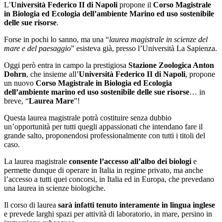
L’
Università Federico II di Napoli
propone il
Corso Magistrale
in Biologia ed Ecologia dell’ambiente Marino ed uso sostenibile
delle sue risorse
.
Forse in pochi lo sanno, ma una “
laurea magistrale in scienze del
mare e del paesaggio
” esisteva già, presso l’Università La Sapienza.
Oggi però entra in campo la prestigiosa
Stazione Zoologica Anton
Dohrn
, che insieme all’
Università Federico II di Napoli
, propone
un nuovo
Corso Magistrale in Biologia ed Ecologia
dell’ambiente marino ed uso sostenibile delle sue risorse
… in
breve, “
Laurea Mare
”!
Questa laurea magistrale potrà costituire senza dubbio
un’opportunità per tutti quegli appassionati che intendano fare il
grande salto, proponendosi professionalmente con tutti i titoli del
caso.
La laurea magistrale
consente l’accesso all’albo dei biologi
e
permette dunque di operare in Italia in regime privato, ma anche
l’accesso a tutti quei concorsi, in Italia ed in Europa, che prevedano
una laurea in scienze biologiche.
Il corso di laurea
sarà infatti tenuto interamente in lingua inglese
e prevede larghi spazi per attività di laboratorio, in mare, persino in