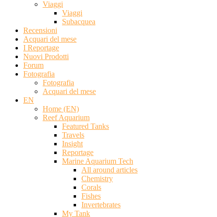
Viaggi
Viaggi
Subacquea
Recensioni
Acquari del mese
I Reportage
Nuovi Prodotti
Forum
Fotografia
Fotografia
Acquari del mese
EN
Home (EN)
Reef Aquarium
Featured Tanks
Travels
Insight
Reportage
Marine Aquarium Tech
All around articles
Chemistry
Corals
Fishes
Invertebrates
My Tank