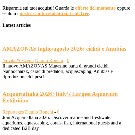
Risparmia sui tuoi acquisti! Guarda le
offerte del momento
oppure
esplora i
nostri sconti residenti su LinkTree
.
Latest articles
AMAZONAS luglio/agosto 2026: ciclidi e Anubias
Novità & Eventi
Danilo Ronchi
-
0
Il nuovo AMAZONAS Magazine parla di grandi ciclidi,
Nannocharax, caracidi predatori, acquascaping, Anubias e
riproduzione dei pesci
AcquariaItalia 2026: Italy’s Largest Aquarium
Exhibition
Reportages
Danilo Ronchi
-
0
Join AcquariaItalia 2026. Discover marine and freshwater
aquariums, aquascaping, corals, fish, international guests and a
dedicated B2B day