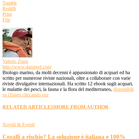
Tumblr
ReddIt
Print
Flip
Valerio Zupo
http://www.danireef.com
Biologo marino, da molti decenni è appassionato di acquari ed ha
scritto per numerose riviste nazionali, oltre a collaborare con varie
riviste divulgative internazionali. Ha scritto 12 ebook sugli acquari,
le malattie dei pesci, la fauna e la flora del mediterraneo,
disponibili
su iTunes cliccando qui
RELATED ARTICLES
MORE FROM AUTHOR
Novità & Eventi
Coralli a rischio? La soluzione è italiana e 100%