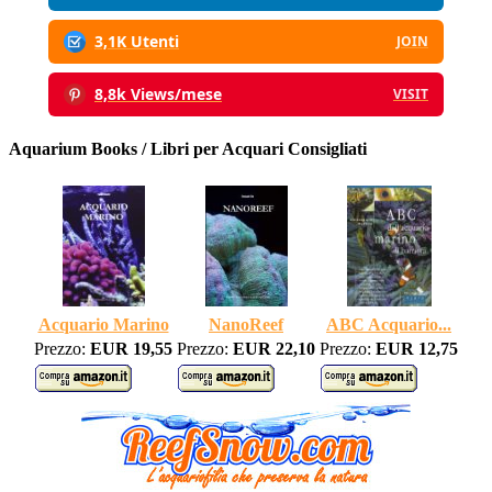
3,1K Utenti
JOIN
8,8k Views/mese
VISIT
Aquarium Books / Libri per Acquari Consigliati
Acquario Marino
NanoReef
ABC Acquario...
Prezzo:
EUR 19,55
Prezzo:
EUR 22,10
Prezzo:
EUR 12,75