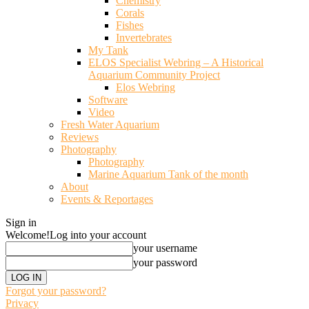
Chemistry
Corals
Fishes
Invertebrates
My Tank
ELOS Specialist Webring – A Historical
Aquarium Community Project
Elos Webring
Software
Video
Fresh Water Aquarium
Reviews
Photography
Photography
Marine Aquarium Tank of the month
About
Events & Reportages
Sign in
Welcome!
Log into your account
your username
your password
Forgot your password?
Privacy