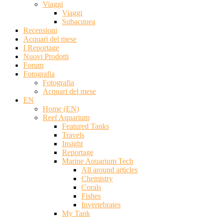
Viaggi
Viaggi
Subacquea
Recensioni
Acquari del mese
I Reportage
Nuovi Prodotti
Forum
Fotografia
Fotografia
Acquari del mese
EN
Home (EN)
Reef Aquarium
Featured Tanks
Travels
Insight
Reportage
Marine Aquarium Tech
All around articles
Chemistry
Corals
Fishes
Invertebrates
My Tank