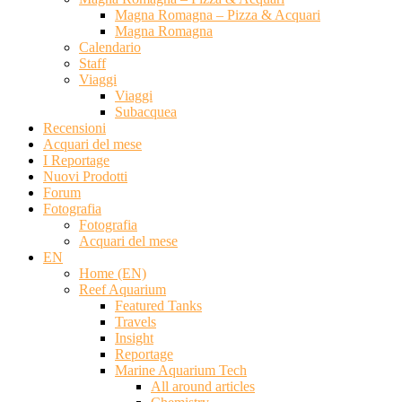
Magna Romagna – Pizza & Acquari
Magna Romagna
Calendario
Staff
Viaggi
Viaggi
Subacquea
Recensioni
Acquari del mese
I Reportage
Nuovi Prodotti
Forum
Fotografia
Fotografia
Acquari del mese
EN
Home (EN)
Reef Aquarium
Featured Tanks
Travels
Insight
Reportage
Marine Aquarium Tech
All around articles