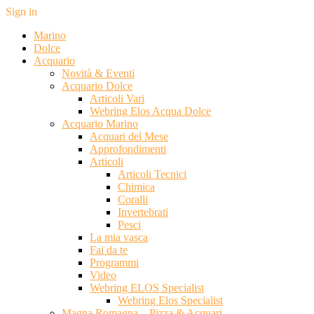
Sign in
Marino
Dolce
Acquario
Novità & Eventi
Acquario Dolce
Articoli Vari
Webring Elos Acqua Dolce
Acquario Marino
Acquari del Mese
Approfondimenti
Articoli
Articoli Tecnici
Chimica
Coralli
Invertebrati
Pesci
La mia vasca
Fai da te
Programmi
Video
Webring ELOS Specialist
Webring Elos Specialist
Magna Romagna – Pizza & Acquari