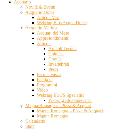
Acquario
Novità & Eventi
Acquario Dolce
Articoli Vari
Webring Elos Acqua Dolce
Acquario Marino
Acquari del Mese
Approfondimenti
Articoli
Articoli Tecnici
Chimica
Coralli
Invertebrati
Pesci
La mia vasca
Fai da te
Programmi
Video
Webring ELOS Specialist
Webring Elos Specialist
Magna Romagna – Pizza & Acquari
Magna Romagna – Pizza & Acquari
Magna Romagna
Calendario
Staff