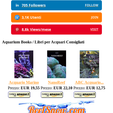
705 Followers
FOLLOW
3,1K Utenti
JOIN
8,8k Views/mese
VISIT
Aquarium Books / Libri per Acquari Consigliati
Acquario Marino
NanoReef
ABC Acquario...
Prezzo:
EUR 19,55
Prezzo:
EUR 22,10
Prezzo:
EUR 12,75