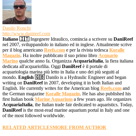
Danilo Ronchi
http://www.danireef.com
Italiano 🇮🇹
Ingegnere Idraulico, comincia a scrivere su
DaniReef
nel 2007, sviluppandolo in italiano ed in inglese. Attualmente scrive
per il blog americano
Reefs.com
e per la rivista tedesca
Koralle
Magazin
. Ha inoltre pubblicato il suo primo libro
Acquario
Marino
qualche anno fa. Organizza
AcquariaItalia
, la fiera italiana
dedicata all'acquariofilia. Oggi
DaniReef
è il portale di
acquariologia marina più letto in Italia e uno dei più seguiti al
mondo.
English 🇬🇧
Danilo is a Hydraulic Engineer and began
writing on
DaniReef
in 2007, developing it in both Italian and
English. He currently writes for the American blog
Reefs.com
and
the German magazine
Koralle Magazin
. He has also published his
first Italian book
Marine Aquarium
a few years ago. He organizes
AcquariaItalia
, the Italian trade fair dedicated to aquaristics. Today,
DaniReef
is the most-read marine aquarium portal in Italy and one
of the most followed worldwide.
RELATED ARTICLES
MORE FROM AUTHOR