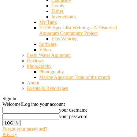
Chemistry
Corals
Fishes
Invertebrates
My Tank
ELOS Specialist Webring – A Historical
Aquarium Community Project
Elos Webring
Software
Video
Fresh Water Aquarium
Reviews
Photography
Photography
Marine Aquarium Tank of the month
About
Events & Reportages
Sign in
Welcome!
Log into your account
your username
your password
Forgot your password?
Privacy