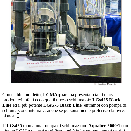
Come abbiamo detto,
LGMAquari
ha presentato tanti nuovi
prodotti ed infatti ecco qua il nuovo schiumatoio
LGs425 Black
Line
ed il più potente
LGs575 Black Line
, entrambi con pompa di
schiumazione interna… anche se personalmente preferisco la livrea
bianca 🙂
L’
LGs425
monta una pompa di schiumazione
Aquabee 2000/1
con
girante LGM e venturi modificato, ed è indicato per acquari marini