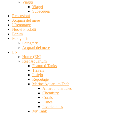
Viaggi
Viaggi
Subacquea
Recensioni
Acquari del mese
I Reportage
Nuovi Prodotti
Forum
Fotografia
Fotografia
Acquari del mese
EN
Home (EN)
Reef Aquarium
Featured Tanks
Travels
Insight
Reportage
Marine Aquarium Tech
All around articles
Chemistry
Corals
Fishes
Invertebrates
My Tank