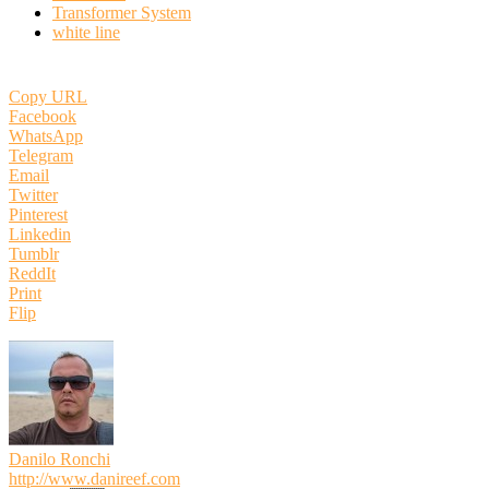
Transformer System
white line
Copy URL
Facebook
WhatsApp
Telegram
Email
Twitter
Pinterest
Linkedin
Tumblr
ReddIt
Print
Flip
Danilo Ronchi
http://www.danireef.com