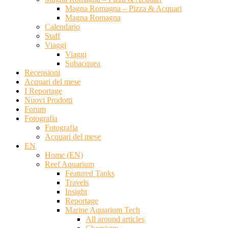
Magna Romagna – Pizza & Acquari
Magna Romagna
Calendario
Staff
Viaggi
Viaggi
Subacquea
Recensioni
Acquari del mese
I Reportage
Nuovi Prodotti
Forum
Fotografia
Fotografia
Acquari del mese
EN
Home (EN)
Reef Aquarium
Featured Tanks
Travels
Insight
Reportage
Marine Aquarium Tech
All around articles