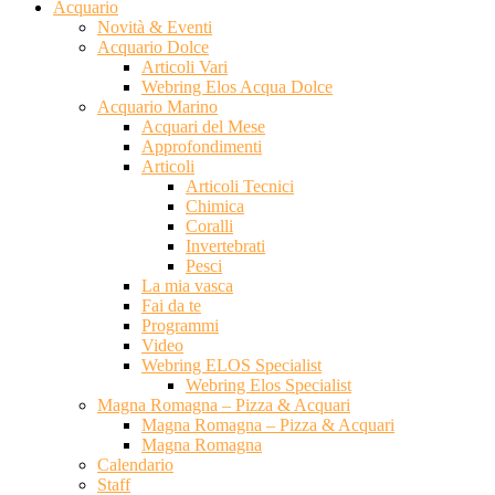
Acquario
Novità & Eventi
Acquario Dolce
Articoli Vari
Webring Elos Acqua Dolce
Acquario Marino
Acquari del Mese
Approfondimenti
Articoli
Articoli Tecnici
Chimica
Coralli
Invertebrati
Pesci
La mia vasca
Fai da te
Programmi
Video
Webring ELOS Specialist
Webring Elos Specialist
Magna Romagna – Pizza & Acquari
Magna Romagna – Pizza & Acquari
Magna Romagna
Calendario
Staff