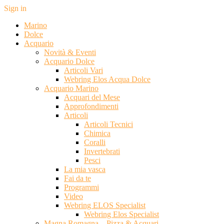
Sign in
Marino
Dolce
Acquario
Novità & Eventi
Acquario Dolce
Articoli Vari
Webring Elos Acqua Dolce
Acquario Marino
Acquari del Mese
Approfondimenti
Articoli
Articoli Tecnici
Chimica
Coralli
Invertebrati
Pesci
La mia vasca
Fai da te
Programmi
Video
Webring ELOS Specialist
Webring Elos Specialist
Magna Romagna – Pizza & Acquari