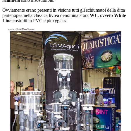
Manuela
sono insostituibili.
Ovviamente erano presenti in visione tutti gli schiumatoi della ditta
partenopea nella classica livrea denominata ora
WL
, ovvero
White
Line
costruiti in PVC e plexyglass.