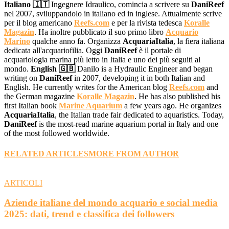
Italiano 🇮🇹
Ingegnere Idraulico, comincia a scrivere su
DaniReef
nel 2007, sviluppandolo in italiano ed in inglese. Attualmente scrive
per il blog americano
Reefs.com
e per la rivista tedesca
Koralle
Magazin
. Ha inoltre pubblicato il suo primo libro
Acquario
Marino
qualche anno fa. Organizza
AcquariaItalia
, la fiera italiana
dedicata all'acquariofilia. Oggi
DaniReef
è il portale di
acquariologia marina più letto in Italia e uno dei più seguiti al
mondo.
English 🇬🇧
Danilo is a Hydraulic Engineer and began
writing on
DaniReef
in 2007, developing it in both Italian and
English. He currently writes for the American blog
Reefs.com
and
the German magazine
Koralle Magazin
. He has also published his
first Italian book
Marine Aquarium
a few years ago. He organizes
AcquariaItalia
, the Italian trade fair dedicated to aquaristics. Today,
DaniReef
is the most-read marine aquarium portal in Italy and one
of the most followed worldwide.
RELATED ARTICLES
MORE FROM AUTHOR
ARTICOLI
Aziende italiane del mondo acquario e social media
2025: dati, trend e classifica dei followers