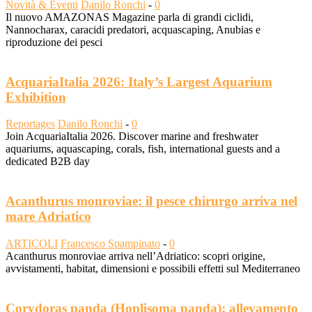
Novità & Eventi
Danilo Ronchi
-
0
Il nuovo AMAZONAS Magazine parla di grandi ciclidi,
Nannocharax, caracidi predatori, acquascaping, Anubias e
riproduzione dei pesci
AcquariaItalia 2026: Italy’s Largest Aquarium
Exhibition
Reportages
Danilo Ronchi
-
0
Join AcquariaItalia 2026. Discover marine and freshwater
aquariums, aquascaping, corals, fish, international guests and a
dedicated B2B day
Acanthurus monroviae: il pesce chirurgo arriva nel
mare Adriatico
ARTICOLI
Francesco Spampinato
-
0
Acanthurus monroviae arriva nell’Adriatico: scopri origine,
avvistamenti, habitat, dimensioni e possibili effetti sul Mediterraneo
Corydoras panda (Hoplisoma panda): allevamento