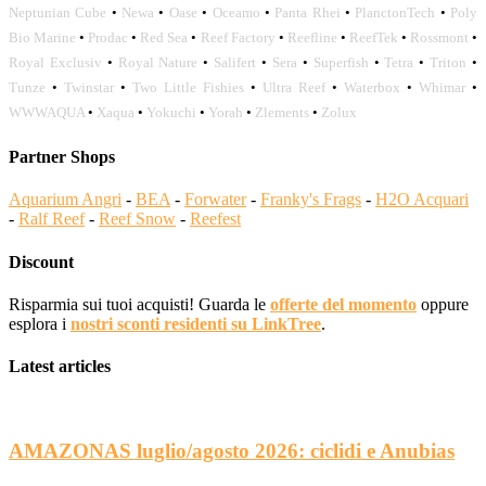
Neptunian Cube
•
Newa
•
Oase
•
Oceamo
•
Panta Rhei
•
PlanctonTech
•
Poly
Bio Marine
•
Prodac
•
Red Sea
•
Reef Factory
•
Reefline
•
ReefTek
•
Rossmont
•
Royal Exclusiv
•
Royal Nature
•
Salifert
•
Sera
•
Superfish
•
Tetra
•
Triton
•
Tunze
•
Twinstar
•
Two Little Fishies
•
Ultra Reef
•
Waterbox
•
Whimar
•
WWWAQUA
•
Xaqua
•
Yokuchi
•
Yorah
•
Zlements
•
Zolux
Partner Shops
Aquarium Angri
-
BEA
-
Forwater
-
Franky's Frags
-
H2O Acquari
-
Ralf Reef
-
Reef Snow
-
Reefest
Discount
Risparmia sui tuoi acquisti! Guarda le
offerte del momento
oppure
esplora i
nostri sconti residenti su LinkTree
.
Latest articles
AMAZONAS luglio/agosto 2026: ciclidi e Anubias