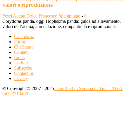
valori e riproduzione
Pesci Acqua Dolce
Francesco Spampinato
-
0
Corydoras panda, oggi Hoplisoma panda: guida ad allevamento,
valori dell’acqua, alimentazione, compatibilità e riproduzione.
Calendario
Forum
Chi Siamo
Contatti
Links
Iscriviti
Subscribe
Contact us
Privacy
© Copyright © 2007 - 2025
DaniReef di Simona Galassi - P.IVA
04127710400