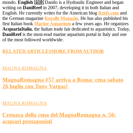
mondo.
English 🇬🇧
Danilo is a Hydraulic Engineer and began
writing on
DaniReef
in 2007, developing it in both Italian and
English. He currently writes for the American blog
Reefs.com
and
the German magazine
Koralle Magazin
. He has also published his
first Italian book
Marine Aquarium
a few years ago. He organizes
AcquariaItalia
, the Italian trade fair dedicated to aquaristics. Today,
DaniReef
is the most-read marine aquarium portal in Italy and one
of the most followed worldwide.
RELATED ARTICLES
MORE FROM AUTHOR
MAGNA ROMAGNA
MagnaRomagna #57 arriva a Roma: cena sabato
26 luglio con Tony Vargas!
MAGNA ROMAGNA
Cronaca della cena del MagnaRomagna n. 56:
acquari protagonisti