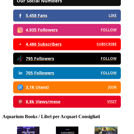
Our Social Numbers
5.458 Fans
LIKE
4.935 Followers
FOLLOW
4.486 Subscribers
SUBSCRIBE
795 Followers
FOLLOW
705 Followers
FOLLOW
3,1K Utenti
JOIN
8,8k Views/mese
VISIT
Aquarium Books / Libri per Acquari Consigliati