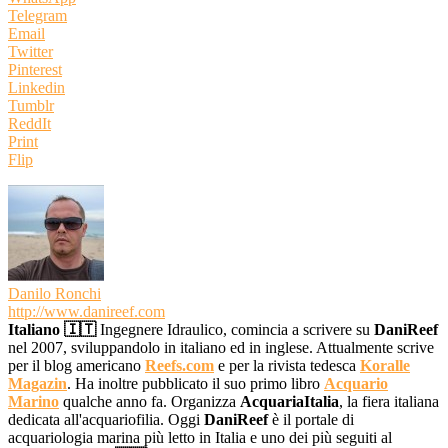
Telegram
Email
Twitter
Pinterest
Linkedin
Tumblr
ReddIt
Print
Flip
Danilo Ronchi
http://www.danireef.com
Italiano 🇮🇹
Ingegnere Idraulico, comincia a scrivere su
DaniReef
nel 2007, sviluppandolo in italiano ed in inglese. Attualmente scrive
per il blog americano
Reefs.com
e per la rivista tedesca
Koralle
Magazin
. Ha inoltre pubblicato il suo primo libro
Acquario
Marino
qualche anno fa. Organizza
AcquariaItalia
, la fiera italiana
dedicata all'acquariofilia. Oggi
DaniReef
è il portale di
acquariologia marina più letto in Italia e uno dei più seguiti al