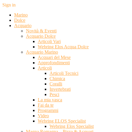
Sign in
Marino
Dolce
Acquario
Novità & Eventi
Acquario Dolce
Articoli Vari
Webring Elos Acqua Dolce
Acquario Marino
Acquari del Mese
Approfondimenti
Articoli
Articoli Tecnici
Chimica
Coralli
Invertebrati
Pesci
La mia vasca
Fai da te
Programmi
Video
Webring ELOS Specialist
Webring Elos Specialist
Magna Romagna – Pizza & Acquari