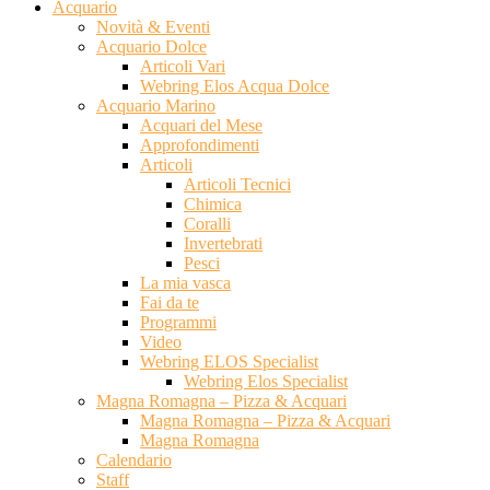
Acquario
Novità & Eventi
Acquario Dolce
Articoli Vari
Webring Elos Acqua Dolce
Acquario Marino
Acquari del Mese
Approfondimenti
Articoli
Articoli Tecnici
Chimica
Coralli
Invertebrati
Pesci
La mia vasca
Fai da te
Programmi
Video
Webring ELOS Specialist
Webring Elos Specialist
Magna Romagna – Pizza & Acquari
Magna Romagna – Pizza & Acquari
Magna Romagna
Calendario
Staff