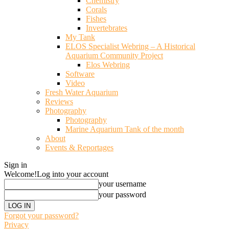
Chemistry
Corals
Fishes
Invertebrates
My Tank
ELOS Specialist Webring – A Historical
Aquarium Community Project
Elos Webring
Software
Video
Fresh Water Aquarium
Reviews
Photography
Photography
Marine Aquarium Tank of the month
About
Events & Reportages
Sign in
Welcome!
Log into your account
your username
your password
Forgot your password?
Privacy