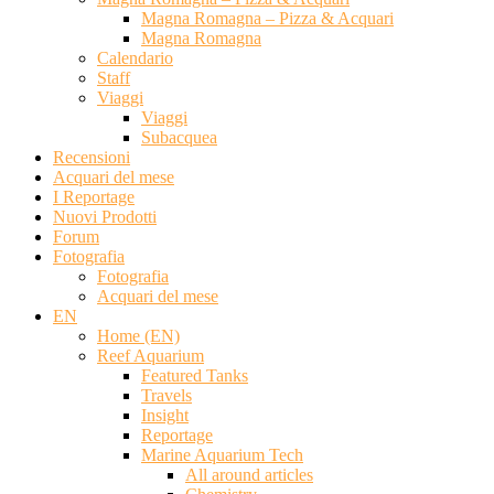
Magna Romagna – Pizza & Acquari
Magna Romagna
Calendario
Staff
Viaggi
Viaggi
Subacquea
Recensioni
Acquari del mese
I Reportage
Nuovi Prodotti
Forum
Fotografia
Fotografia
Acquari del mese
EN
Home (EN)
Reef Aquarium
Featured Tanks
Travels
Insight
Reportage
Marine Aquarium Tech
All around articles