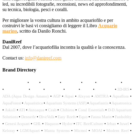
led, su incredibili fotografie, recensioni, news ed approfondimenti,
su tecnica, biologia, pesci e coralli.
Per migliorare la vostra cultura in ambito acquariofilo e per
costruirvi le basi vi consigliamo di leggere il Libro
Acquario
marino
, scritto da Danilo Ronchi.
DaniReef
Dal 2007, dove l’acquariofilia incontra la qualità e la conoscenza.
Contact us:
info@danireef.com
Brand Directory
AQUADISTRI
•
BEA
•
CARMAR
•
DAPHBIO
•
ELOS
•
FORWATER
•
GNC
•
OCEANLIFE
•
OCTO
•
ORPHEK
•
SICCE
•
TECO
•
VCORALS
•
3D-IRS
•
ADA (Aqua Design Amano)
•
AGP
•
Aipai
•
Alxyon
•
AMTRA
•
Aquaflora
•
AquaForest
•
Aquaristica
•
Aquarium Systems (ASF)
•
Aquatlantis
•
Aquatronica
•
Askoll
•
ATI
•
Autoaqua
•
Ceab
•
Chihiros
•
Coral Essentials
•
D-D Aquarium
Solutions
•
Dennerle
•
DiveVolk
•
Easy Reefs
•
Equo
•
Fauna Marin
•
Funhobby
•
Genesi Acquari
•
GHL
•
Haquoss
•
Hydor
•
ITC ReefCulture
•
Jebao
•
Juwel
•
Keloray
•
LGMAquari
•
Manta Systems
•
Micmol
•
MOAI
•
Modern Reef
•