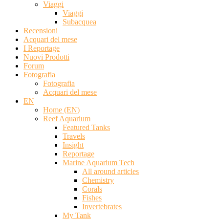
Viaggi
Viaggi
Subacquea
Recensioni
Acquari del mese
I Reportage
Nuovi Prodotti
Forum
Fotografia
Fotografia
Acquari del mese
EN
Home (EN)
Reef Aquarium
Featured Tanks
Travels
Insight
Reportage
Marine Aquarium Tech
All around articles
Chemistry
Corals
Fishes
Invertebrates
My Tank