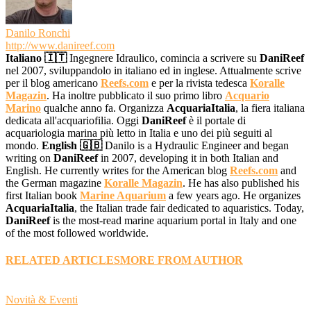
Danilo Ronchi
http://www.danireef.com
Italiano 🇮🇹
Ingegnere Idraulico, comincia a scrivere su
DaniReef
nel 2007, sviluppandolo in italiano ed in inglese. Attualmente scrive
per il blog americano
Reefs.com
e per la rivista tedesca
Koralle
Magazin
. Ha inoltre pubblicato il suo primo libro
Acquario
Marino
qualche anno fa. Organizza
AcquariaItalia
, la fiera italiana
dedicata all'acquariofilia. Oggi
DaniReef
è il portale di
acquariologia marina più letto in Italia e uno dei più seguiti al
mondo.
English 🇬🇧
Danilo is a Hydraulic Engineer and began
writing on
DaniReef
in 2007, developing it in both Italian and
English. He currently writes for the American blog
Reefs.com
and
the German magazine
Koralle Magazin
. He has also published his
first Italian book
Marine Aquarium
a few years ago. He organizes
AcquariaItalia
, the Italian trade fair dedicated to aquaristics. Today,
DaniReef
is the most-read marine aquarium portal in Italy and one
of the most followed worldwide.
RELATED ARTICLES
MORE FROM AUTHOR
Novità & Eventi