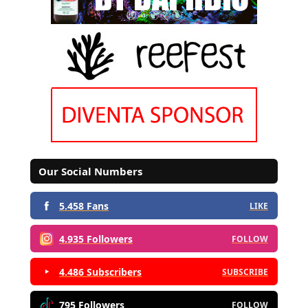
Our Social Numbers
5.458 Fans
LIKE
4.935 Followers
FOLLOW
4.486 Subscribers
SUBSCRIBE
795 Followers
FOLLOW