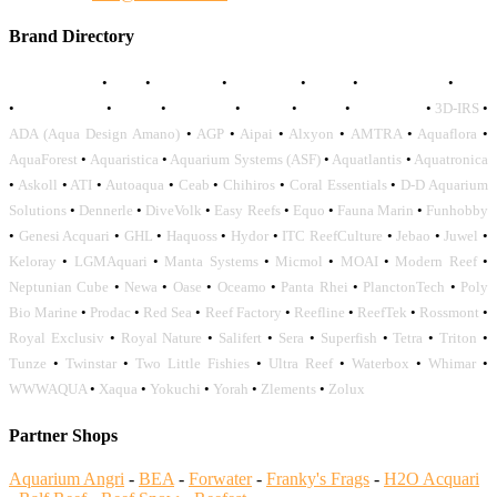
Brand Directory
AQUADISTRI
•
BEA
•
CARMAR
•
DAPHBIO
•
ELOS
•
FORWATER
•
GNC
•
OCEANLIFE
•
OCTO
•
ORPHEK
•
SICCE
•
TECO
•
VCORALS
•
3D-IRS
•
ADA (Aqua Design Amano)
•
AGP
•
Aipai
•
Alxyon
•
AMTRA
•
Aquaflora
•
AquaForest
•
Aquaristica
•
Aquarium Systems (ASF)
•
Aquatlantis
•
Aquatronica
•
Askoll
•
ATI
•
Autoaqua
•
Ceab
•
Chihiros
•
Coral Essentials
•
D-D Aquarium
Solutions
•
Dennerle
•
DiveVolk
•
Easy Reefs
•
Equo
•
Fauna Marin
•
Funhobby
•
Genesi Acquari
•
GHL
•
Haquoss
•
Hydor
•
ITC ReefCulture
•
Jebao
•
Juwel
•
Keloray
•
LGMAquari
•
Manta Systems
•
Micmol
•
MOAI
•
Modern Reef
•
Neptunian Cube
•
Newa
•
Oase
•
Oceamo
•
Panta Rhei
•
PlanctonTech
•
Poly
Bio Marine
•
Prodac
•
Red Sea
•
Reef Factory
•
Reefline
•
ReefTek
•
Rossmont
•
Royal Exclusiv
•
Royal Nature
•
Salifert
•
Sera
•
Superfish
•
Tetra
•
Triton
•
Tunze
•
Twinstar
•
Two Little Fishies
•
Ultra Reef
•
Waterbox
•
Whimar
•
WWWAQUA
•
Xaqua
•
Yokuchi
•
Yorah
•
Zlements
•
Zolux
Partner Shops
Aquarium Angri
-
BEA
-
Forwater
-
Franky's Frags
-
H2O Acquari