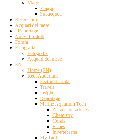
Viaggi
Viaggi
Subacquea
Recensioni
Acquari del mese
I Reportage
Nuovi Prodotti
Forum
Fotografia
Fotografia
Acquari del mese
EN
Home (EN)
Reef Aquarium
Featured Tanks
Travels
Insight
Reportage
Marine Aquarium Tech
All around articles
Chemistry
Corals
Fishes
Invertebrates
My Tank