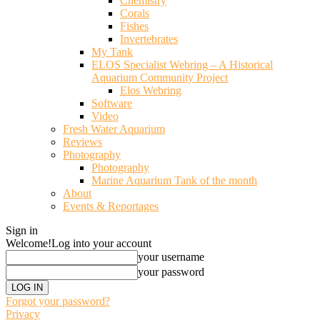
Chemistry
Corals
Fishes
Invertebrates
My Tank
ELOS Specialist Webring – A Historical
Aquarium Community Project
Elos Webring
Software
Video
Fresh Water Aquarium
Reviews
Photography
Photography
Marine Aquarium Tank of the month
About
Events & Reportages
Sign in
Welcome!
Log into your account
your username
your password
Forgot your password?
Privacy