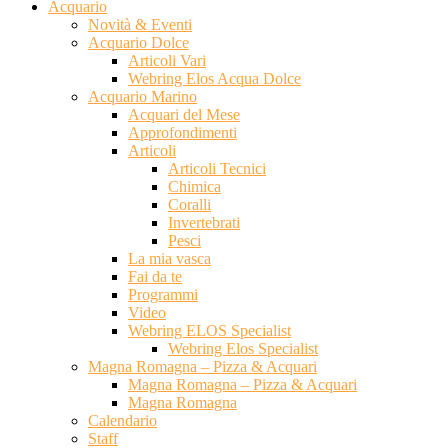
Acquario
Novità & Eventi
Acquario Dolce
Articoli Vari
Webring Elos Acqua Dolce
Acquario Marino
Acquari del Mese
Approfondimenti
Articoli
Articoli Tecnici
Chimica
Coralli
Invertebrati
Pesci
La mia vasca
Fai da te
Programmi
Video
Webring ELOS Specialist
Webring Elos Specialist
Magna Romagna – Pizza & Acquari
Magna Romagna – Pizza & Acquari
Magna Romagna
Calendario
Staff