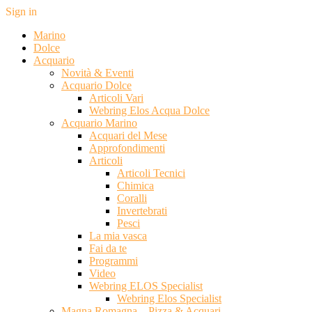
Sign in
Marino
Dolce
Acquario
Novità & Eventi
Acquario Dolce
Articoli Vari
Webring Elos Acqua Dolce
Acquario Marino
Acquari del Mese
Approfondimenti
Articoli
Articoli Tecnici
Chimica
Coralli
Invertebrati
Pesci
La mia vasca
Fai da te
Programmi
Video
Webring ELOS Specialist
Webring Elos Specialist
Magna Romagna – Pizza & Acquari