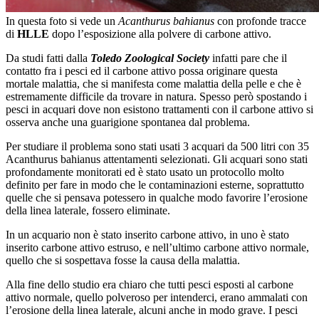
In questa foto si vede un
Acanthurus bahianus
con profonde tracce
di
HLLE
dopo l’esposizione alla polvere di carbone attivo.
Da studi fatti dalla
Toledo Zoological Society
infatti pare che il
contatto fra i pesci ed il carbone attivo possa originare questa
mortale malattia, che si manifesta come malattia della pelle e che è
estremamente difficile da trovare in natura. Spesso però spostando i
pesci in acquari dove non esistono trattamenti con il carbone attivo si
osserva anche una guarigione spontanea dal problema.
Per studiare il problema sono stati usati 3 acquari da 500 litri con 35
Acanthurus bahianus attentamenti selezionati. Gli acquari sono stati
profondamente monitorati ed è stato usato un protocollo molto
definito per fare in modo che le contaminazioni esterne, soprattutto
quelle che si pensava potessero in qualche modo favorire l’erosione
della linea laterale, fossero eliminate.
In un acquario non è stato inserito carbone attivo, in uno è stato
inserito carbone attivo estruso, e nell’ultimo carbone attivo normale,
quello che si sospettava fosse la causa della malattia.
Alla fine dello studio era chiaro che tutti pesci esposti al carbone
attivo normale, quello polveroso per intenderci, erano ammalati con
l’erosione della linea laterale, alcuni anche in modo grave. I pesci