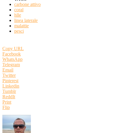
carbone attivo
coral
hlle
linea laterale
malattie
pesci
Copy URL
Facebook
WhatsApp
Telegram
Email
Twitter
Pinterest
Linkedin
Tumblr
ReddIt
Print
Flip