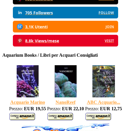
705 Followers
FOLLOW
3,1K Utenti
JOIN
8,8k Views/mese
VISIT
Aquarium Books / Libri per Acquari Consigliati
Acquario Marino
NanoReef
ABC Acquario...
Prezzo:
EUR 19,55
Prezzo:
EUR 22,10
Prezzo:
EUR 12,75