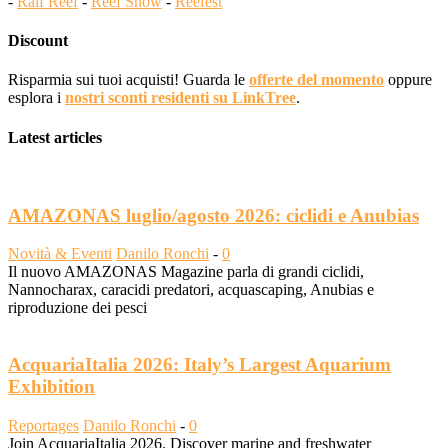
-
Ralf Reef
-
Reef Snow
-
Reefest
Discount
Risparmia sui tuoi acquisti! Guarda le
offerte del momento
oppure
esplora i
nostri sconti residenti su LinkTree
.
Latest articles
AMAZONAS luglio/agosto 2026: ciclidi e Anubias
Novità & Eventi
Danilo Ronchi
-
0
Il nuovo AMAZONAS Magazine parla di grandi ciclidi,
Nannocharax, caracidi predatori, acquascaping, Anubias e
riproduzione dei pesci
AcquariaItalia 2026: Italy’s Largest Aquarium
Exhibition
Reportages
Danilo Ronchi
-
0
Join AcquariaItalia 2026. Discover marine and freshwater