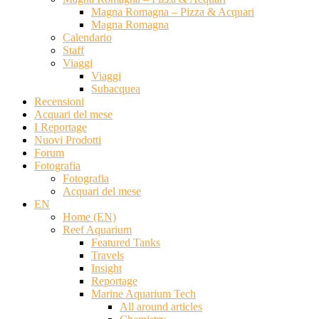
Magna Romagna – Pizza & Acquari
Magna Romagna
Calendario
Staff
Viaggi
Viaggi
Subacquea
Recensioni
Acquari del mese
I Reportage
Nuovi Prodotti
Forum
Fotografia
Fotografia
Acquari del mese
EN
Home (EN)
Reef Aquarium
Featured Tanks
Travels
Insight
Reportage
Marine Aquarium Tech
All around articles