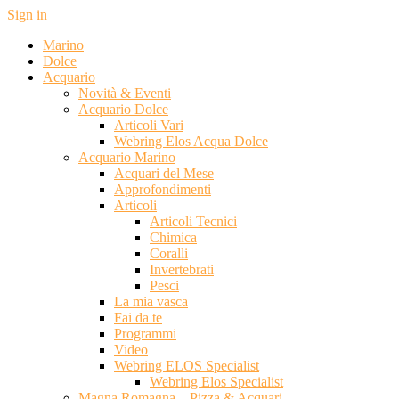
Sign in
Marino
Dolce
Acquario
Novità & Eventi
Acquario Dolce
Articoli Vari
Webring Elos Acqua Dolce
Acquario Marino
Acquari del Mese
Approfondimenti
Articoli
Articoli Tecnici
Chimica
Coralli
Invertebrati
Pesci
La mia vasca
Fai da te
Programmi
Video
Webring ELOS Specialist
Webring Elos Specialist
Magna Romagna – Pizza & Acquari