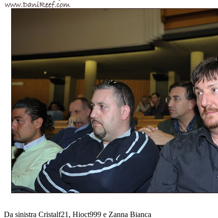
Da sinistra Cristalf21, Hioct999 e Zanna Bianca