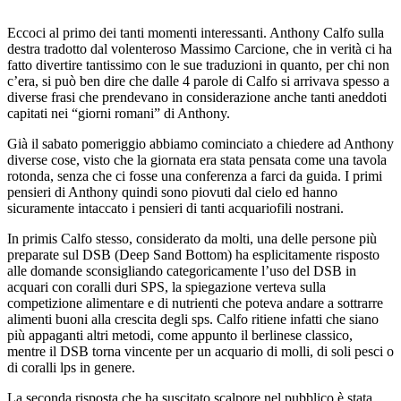
Eccoci al primo dei tanti momenti interessanti. Anthony Calfo sulla
destra tradotto dal volenteroso Massimo Carcione, che in verità ci ha
fatto divertire tantissimo con le sue traduzioni in quanto, per chi non
c’era, si può ben dire che dalle 4 parole di Calfo si arrivava spesso a
diverse frasi che prendevano in considerazione anche tanti aneddoti
capitati nei “giorni romani” di Anthony.
Già il sabato pomeriggio abbiamo cominciato a chiedere ad Anthony
diverse cose, visto che la giornata era stata pensata come una tavola
rotonda, senza che ci fosse una conferenza a farci da guida. I primi
pensieri di Anthony quindi sono piovuti dal cielo ed hanno
sicuramente intaccato i pensieri di tanti acquariofili nostrani.
In primis Calfo stesso, considerato da molti, una delle persone più
preparate sul DSB (Deep Sand Bottom) ha esplicitamente risposto
alle domande sconsigliando categoricamente l’uso del DSB in
acquari con coralli duri SPS, la spiegazione verteva sulla
competizione alimentare e di nutrienti che poteva andare a sottrarre
alimenti buoni alla crescita degli sps. Calfo ritiene infatti che siano
più appaganti altri metodi, come appunto il berlinese classico,
mentre il DSB torna vincente per un acquario di molli, di soli pesci o
di coralli lps in genere.
La seconda risposta che ha suscitato scalpore nel pubblico è stata