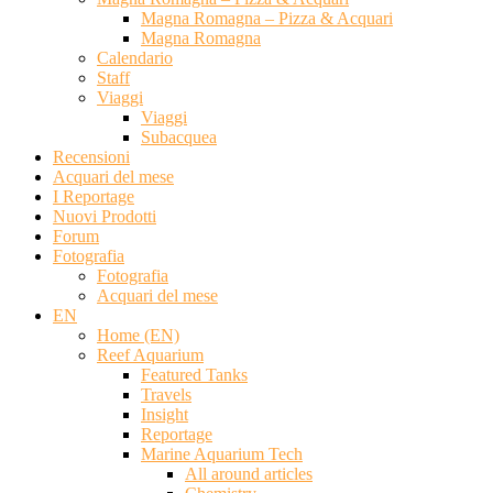
Magna Romagna – Pizza & Acquari
Magna Romagna
Calendario
Staff
Viaggi
Viaggi
Subacquea
Recensioni
Acquari del mese
I Reportage
Nuovi Prodotti
Forum
Fotografia
Fotografia
Acquari del mese
EN
Home (EN)
Reef Aquarium
Featured Tanks
Travels
Insight
Reportage
Marine Aquarium Tech
All around articles