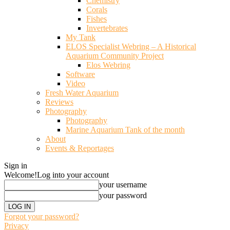
Chemistry
Corals
Fishes
Invertebrates
My Tank
ELOS Specialist Webring – A Historical
Aquarium Community Project
Elos Webring
Software
Video
Fresh Water Aquarium
Reviews
Photography
Photography
Marine Aquarium Tank of the month
About
Events & Reportages
Sign in
Welcome!
Log into your account
your username
your password
Forgot your password?
Privacy