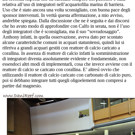
relativa all’uso di integratori nell’acquariofilia marina di barriera.
Uso che è stato ancora una volta sconsigliato, con buona pace degli
sponsor intervenuti. In verità questa affermazione, a mio avviso,
andrebbe spiegata. Dalla discussione che ne è seguita e dai discorsi
che ho avuto modo di approfondire con Calfo in serata, non è l’uso
degli integratori che è sconsigliata, ma il suo “sovradosaggio”.
Anthony infatti, in quella osservazione, aveva dato per scontato
alcune caratteristiche comuni in acquari statunitensi, quindi lui si
riferiva a grandi acquari gestiti con reattore di calcio caricato a
corallina. In assenza di reattore di calcio infatti la somministrazione
di integratori diventa assolutamente evidente e fondamentale, non
essendoci altri modi di implementarli, cosa che invece avviene con il
reattore di calcio se caricato con corallina. E’ altresì ovvio che
utilizzando il reattore di calcio caricato con carbonato di calcio puro,
poi si debbano integrare tutti quegli oligoelementi non compresi a
partire dal magnesio.