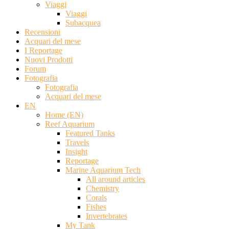
Viaggi
Viaggi
Subacquea
Recensioni
Acquari del mese
I Reportage
Nuovi Prodotti
Forum
Fotografia
Fotografia
Acquari del mese
EN
Home (EN)
Reef Aquarium
Featured Tanks
Travels
Insight
Reportage
Marine Aquarium Tech
All around articles
Chemistry
Corals
Fishes
Invertebrates
My Tank