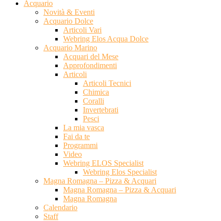
Acquario
Novità & Eventi
Acquario Dolce
Articoli Vari
Webring Elos Acqua Dolce
Acquario Marino
Acquari del Mese
Approfondimenti
Articoli
Articoli Tecnici
Chimica
Coralli
Invertebrati
Pesci
La mia vasca
Fai da te
Programmi
Video
Webring ELOS Specialist
Webring Elos Specialist
Magna Romagna – Pizza & Acquari
Magna Romagna – Pizza & Acquari
Magna Romagna
Calendario
Staff