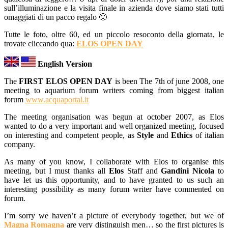
sull’illuminazione e la visita finale in azienda dove siamo stati tutti
omaggiati di un pacco regalo 🙂
Tutte le foto, oltre 60, ed un piccolo resoconto della giornata, le
trovate cliccando qua:
ELOS OPEN DAY
English Version
The
FIRST ELOS OPEN DAY
is been The 7th of june 2008, one
meeting to aquarium forum writers coming from biggest italian
forum
www.acquaportal.it
The meeting organisation was begun at october 2007, as Elos
wanted to do a very important and well organized meeting, focused
on interesting and competent people, as
Style
and
Ethics
of italian
company.
As many of you know, I collaborate with Elos to organise this
meeting, but I must thanks all
Elos
Staff and
Gandini Nicola
to
have let us this opportunity, and to have granted to us such an
interesting possibility as many forum writer have commented on
forum.
I’m sorry we haven’t a picture of everybody together, but we of
Magna Romagna
are very distinguish men… so the first pictures is