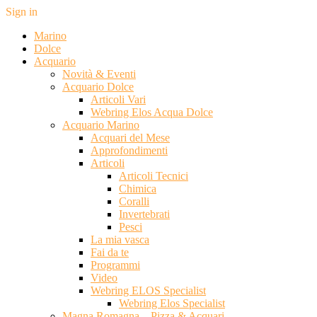
Sign in
Marino
Dolce
Acquario
Novità & Eventi
Acquario Dolce
Articoli Vari
Webring Elos Acqua Dolce
Acquario Marino
Acquari del Mese
Approfondimenti
Articoli
Articoli Tecnici
Chimica
Coralli
Invertebrati
Pesci
La mia vasca
Fai da te
Programmi
Video
Webring ELOS Specialist
Webring Elos Specialist
Magna Romagna – Pizza & Acquari