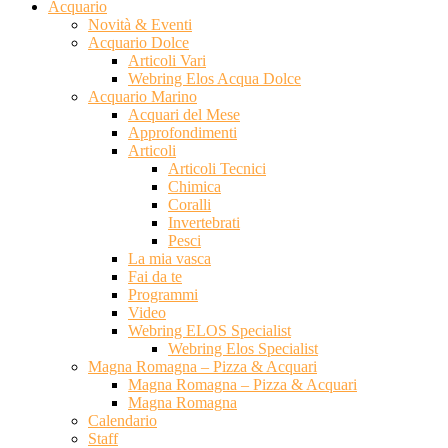
Acquario
Novità & Eventi
Acquario Dolce
Articoli Vari
Webring Elos Acqua Dolce
Acquario Marino
Acquari del Mese
Approfondimenti
Articoli
Articoli Tecnici
Chimica
Coralli
Invertebrati
Pesci
La mia vasca
Fai da te
Programmi
Video
Webring ELOS Specialist
Webring Elos Specialist
Magna Romagna – Pizza & Acquari
Magna Romagna – Pizza & Acquari
Magna Romagna
Calendario
Staff