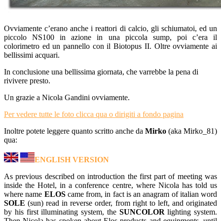
Ovviamente c’erano anche i reattori di calcio, gli schiumatoi, ed un
piccolo NS100 in azione in una piccola sump, poi c’era il
colorimetro ed un pannello con il Biotopus II. Oltre ovviamente ai
bellissimi acquari.
In conclusione una bellissima giornata, che varrebbe la pena di
rivivere presto.
Un grazie a Nicola Gandini ovviamente.
Per vedere tutte le foto clicca qua o dirigiti a fondo pagina
Inoltre potete leggere quanto scritto anche da
Mirko
(aka Mirko_81)
qua:
ENGLISH VERSION
As previous described on introduction the first part of meeting was
inside the Hotel, in a conference centre, where Nicola has told us
where name
ELOS
came from, in fact is an anagram of italian word
SOLE
(sun) read in reverse order, from right to left, and originated
by his first illuminating system, the
SUNCOLOR
lighting system.
Then Nicola has spoken about Elos products and equipments, until