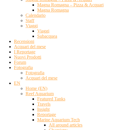
Magna Romagna – Pizza & Acquari
Magna Romagna
Calendario
Staff
Viaggi
Viaggi
Subacquea
Recensioni
Acquari del mese
I Reportage
Nuovi Prodotti
Forum
Fotografia
Fotografia
Acquari del mese
EN
Home (EN)
Reef Aquarium
Featured Tanks
Travels
Insight
Reportage
Marine Aquarium Tech
All around articles