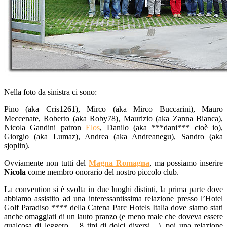
Nella foto da sinistra ci sono:
Pino (aka Cris1261), Mirco (aka Mirco Buccarini), Mauro
Meccenate, Roberto (aka Roby78), Maurizio (aka Zanna Bianca),
Nicola Gandini patron
Elos
, Danilo (aka ***dani*** cioè io),
Giorgio (aka Lumaz), Andrea (aka Andreanegu), Sandro (aka
sjoplin).
Ovviamente non tutti del
Magna Romagna
, ma possiamo inserire
Nicola
come membro onorario del nostro piccolo club.
La convention si è svolta in due luoghi distinti, la prima parte dove
abbiamo assistito ad una interessantissima relazione presso l’Hotel
Golf Paradiso **** della Catena Parc Hotels Italia dove siamo stati
anche omaggiati di un lauto pranzo (e meno male che doveva essere
qualcosa di leggero… 8 tipi di dolci diversi…), poi una relazione