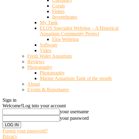
Chemistry
Corals
Fishes
Invertebrates
My Tank
ELOS Specialist Webring – A Historical
Aquarium Community Project
Elos Webring
Software
Video
Fresh Water Aquarium
Reviews
Photography
Photography
Marine Aquarium Tank of the month
About
Events & Reportages
Sign in
Welcome!
Log into your account
your username
your password
Forgot your password?
Privacy