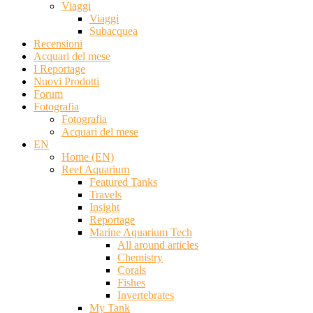
Viaggi
Viaggi
Subacquea
Recensioni
Acquari del mese
I Reportage
Nuovi Prodotti
Forum
Fotografia
Fotografia
Acquari del mese
EN
Home (EN)
Reef Aquarium
Featured Tanks
Travels
Insight
Reportage
Marine Aquarium Tech
All around articles
Chemistry
Corals
Fishes
Invertebrates
My Tank