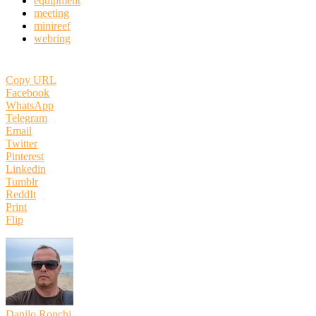
equipment
meeting
minireef
webring
Copy URL
Facebook
WhatsApp
Telegram
Email
Twitter
Pinterest
Linkedin
Tumblr
ReddIt
Print
Flip
Danilo Ronchi