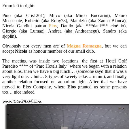
From left to right:
Pino (aka Cris1261), Mirco (aka Mirco Buccarini), Mauro
Meccenate, Roberto (aka Roby78), Maurizio (aka Zanna Bianca),
Nicola Gandini patron
Elos
, Danilo (aka ***dani*** cioè io),
Giorgio (aka Lumaz), Andrea (aka Andreanegu), Sandro (aka
sjoplin).
Obviously not every men are of
Magna Romagna
, but we can
accept
Nicola
as honour member of our small club.
The meeting was inside two locations, the first at Hotel Golf
Paradiso **** of “Parc Hotels Italy” where we began with a relation
about Elos, then we have a big lunch… (someone sayd that it was a
very light one… but… 8 types of sweety cake… mmm), and finally
another relation focused on aquarium light. After that we have
moved to Elos Company, where
Elos
granted us some presents
too… nice indeed