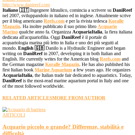
http://www.danireef.com
Italiano 🇮🇹
Ingegnere Idraulico, comincia a scrivere su
DaniReef
nel 2007, sviluppandolo in italiano ed in inglese. Attualmente scrive
per il blog americano
Reefs.com
e per la rivista tedesca
Koralle
Magazin
. Ha inoltre pubblicato il suo primo libro
Acquario
Marino
qualche anno fa. Organizza
AcquariaItalia
, la fiera italiana
dedicata all'acquariofilia. Oggi
DaniReef
è il portale di
acquariologia marina più letto in Italia e uno dei più seguiti al
mondo.
English 🇬🇧
Danilo is a Hydraulic Engineer and began
writing on
DaniReef
in 2007, developing it in both Italian and
English. He currently writes for the American blog
Reefs.com
and
the German magazine
Koralle Magazin
. He has also published his
first Italian book
Marine Aquarium
a few years ago. He organizes
AcquariaItalia
, the Italian trade fair dedicated to aquaristics. Today,
DaniReef
is the most-read marine aquarium portal in Italy and one
of the most followed worldwide.
RELATED ARTICLES
MORE FROM AUTHOR
ARTICOLI
Acquario piccolo o grande? Differenze, stabilità e
difficoltà