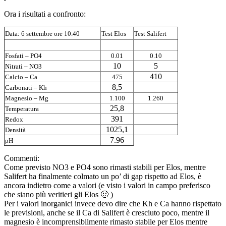
Ora i risultati a confronto:
Data: 6 settembre ore 10.40
Test Elos
Test Salifert
Fosfati – PO4
0.01
0.10
10
5
Nitrati – NO3
410
Calcio – Ca
475
8,5
Carbonati – Kh
Magnesio – Mg
1.100
1.260
25,8
Temperatura
391
Redox
1025,1
Densità
7.96
pH
Commenti:
Come previsto NO3 e PO4 sono rimasti stabili per Elos, mentre
Salifert ha finalmente colmato un po’ di gap rispetto ad Elos, è
ancora indietro come a valori (e visto i valori in campo preferisco
che siano più veritieri gli Elos 🙂 )
Per i valori inorganici invece devo dire che Kh e Ca hanno rispettato
le previsioni, anche se il Ca di Salifert è cresciuto poco, mentre il
magnesio è incomprensibilmente rimasto stabile per Elos mentre