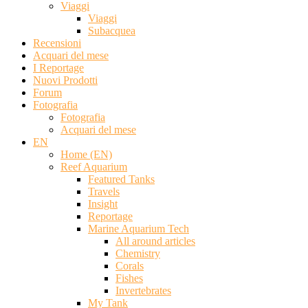
Viaggi
Viaggi
Subacquea
Recensioni
Acquari del mese
I Reportage
Nuovi Prodotti
Forum
Fotografia
Fotografia
Acquari del mese
EN
Home (EN)
Reef Aquarium
Featured Tanks
Travels
Insight
Reportage
Marine Aquarium Tech
All around articles
Chemistry
Corals
Fishes
Invertebrates
My Tank