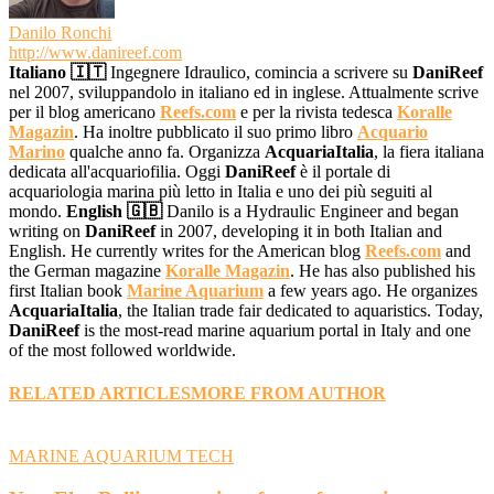
Danilo Ronchi
http://www.danireef.com
Italiano 🇮🇹
Ingegnere Idraulico, comincia a scrivere su
DaniReef
nel 2007, sviluppandolo in italiano ed in inglese. Attualmente scrive
per il blog americano
Reefs.com
e per la rivista tedesca
Koralle
Magazin
. Ha inoltre pubblicato il suo primo libro
Acquario
Marino
qualche anno fa. Organizza
AcquariaItalia
, la fiera italiana
dedicata all'acquariofilia. Oggi
DaniReef
è il portale di
acquariologia marina più letto in Italia e uno dei più seguiti al
mondo.
English 🇬🇧
Danilo is a Hydraulic Engineer and began
writing on
DaniReef
in 2007, developing it in both Italian and
English. He currently writes for the American blog
Reefs.com
and
the German magazine
Koralle Magazin
. He has also published his
first Italian book
Marine Aquarium
a few years ago. He organizes
AcquariaItalia
, the Italian trade fair dedicated to aquaristics. Today,
DaniReef
is the most-read marine aquarium portal in Italy and one
of the most followed worldwide.
RELATED ARTICLES
MORE FROM AUTHOR
MARINE AQUARIUM TECH