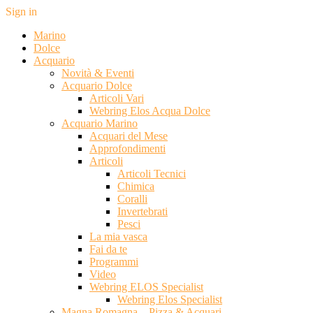
Sign in
Marino
Dolce
Acquario
Novità & Eventi
Acquario Dolce
Articoli Vari
Webring Elos Acqua Dolce
Acquario Marino
Acquari del Mese
Approfondimenti
Articoli
Articoli Tecnici
Chimica
Coralli
Invertebrati
Pesci
La mia vasca
Fai da te
Programmi
Video
Webring ELOS Specialist
Webring Elos Specialist
Magna Romagna – Pizza & Acquari