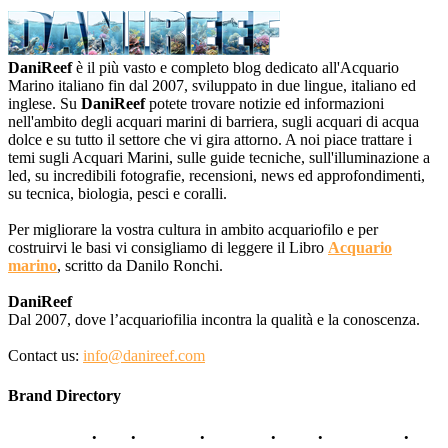
DaniReef
è il più vasto e completo blog dedicato all'Acquario
Marino italiano fin dal 2007, sviluppato in due lingue, italiano ed
inglese. Su
DaniReef
potete trovare notizie ed informazioni
nell'ambito degli acquari marini di barriera, sugli acquari di acqua
dolce e su tutto il settore che vi gira attorno. A noi piace trattare i
temi sugli Acquari Marini, sulle guide tecniche, sull'illuminazione a
led, su incredibili fotografie, recensioni, news ed approfondimenti,
su tecnica, biologia, pesci e coralli.
Per migliorare la vostra cultura in ambito acquariofilo e per
costruirvi le basi vi consigliamo di leggere il Libro
Acquario
marino
, scritto da Danilo Ronchi.
DaniReef
Dal 2007, dove l’acquariofilia incontra la qualità e la conoscenza.
Contact us:
info@danireef.com
Brand Directory
AQUADISTRI
•
BEA
•
CARMAR
•
DAPHBIO
•
ELOS
•
FORWATER
•
GNC