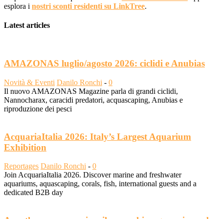
esplora i
nostri sconti residenti su LinkTree
.
Latest articles
AMAZONAS luglio/agosto 2026: ciclidi e Anubias
Novità & Eventi
Danilo Ronchi
-
0
Il nuovo AMAZONAS Magazine parla di grandi ciclidi,
Nannocharax, caracidi predatori, acquascaping, Anubias e
riproduzione dei pesci
AcquariaItalia 2026: Italy’s Largest Aquarium
Exhibition
Reportages
Danilo Ronchi
-
0
Join AcquariaItalia 2026. Discover marine and freshwater
aquariums, aquascaping, corals, fish, international guests and a
dedicated B2B day