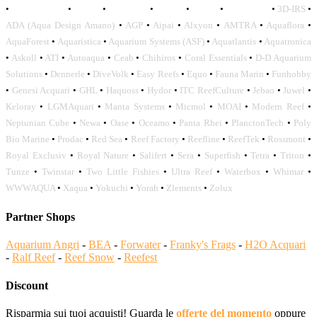
•
OCEANLIFE
•
OCTO
•
ORPHEK
•
SICCE
•
TECO
•
VCORALS
•
3D-IRS
•
ADA (Aqua Design Amano)
•
AGP
•
Aipai
•
Alxyon
•
AMTRA
•
Aquaflora
•
AquaForest
•
Aquaristica
•
Aquarium Systems (ASF)
•
Aquatlantis
•
Aquatronica
•
Askoll
•
ATI
•
Autoaqua
•
Ceab
•
Chihiros
•
Coral Essentials
•
D-D Aquarium
Solutions
•
Dennerle
•
DiveVolk
•
Easy Reefs
•
Equo
•
Fauna Marin
•
Funhobby
•
Genesi Acquari
•
GHL
•
Haquoss
•
Hydor
•
ITC ReefCulture
•
Jebao
•
Juwel
•
Keloray
•
LGMAquari
•
Manta Systems
•
Micmol
•
MOAI
•
Modern Reef
•
Neptunian Cube
•
Newa
•
Oase
•
Oceamo
•
Panta Rhei
•
PlanctonTech
•
Poly
Bio Marine
•
Prodac
•
Red Sea
•
Reef Factory
•
Reefline
•
ReefTek
•
Rossmont
•
Royal Exclusiv
•
Royal Nature
•
Salifert
•
Sera
•
Superfish
•
Tetra
•
Triton
•
Tunze
•
Twinstar
•
Two Little Fishies
•
Ultra Reef
•
Waterbox
•
Whimar
•
WWWAQUA
•
Xaqua
•
Yokuchi
•
Yorah
•
Zlements
•
Zolux
Partner Shops
Aquarium Angri
-
BEA
-
Forwater
-
Franky's Frags
-
H2O Acquari
-
Ralf Reef
-
Reef Snow
-
Reefest
Discount
Risparmia sui tuoi acquisti! Guarda le
offerte del momento
oppure