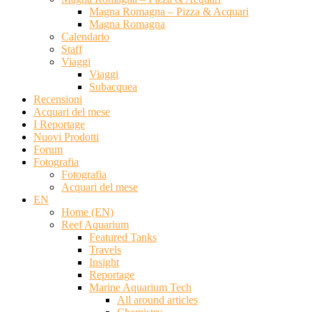
Magna Romagna – Pizza & Acquari
Magna Romagna
Calendario
Staff
Viaggi
Viaggi
Subacquea
Recensioni
Acquari del mese
I Reportage
Nuovi Prodotti
Forum
Fotografia
Fotografia
Acquari del mese
EN
Home (EN)
Reef Aquarium
Featured Tanks
Travels
Insight
Reportage
Marine Aquarium Tech
All around articles