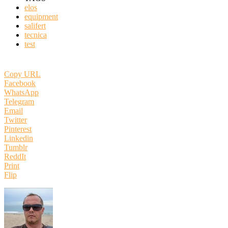
elos
equipment
salifert
tecnica
test
Copy URL
Facebook
WhatsApp
Telegram
Email
Twitter
Pinterest
Linkedin
Tumblr
ReddIt
Print
Flip