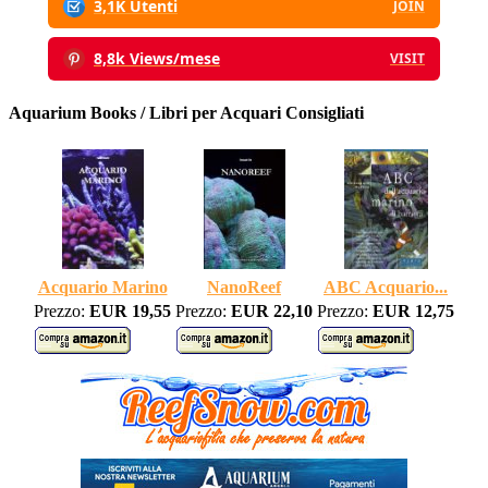
3,1K Utenti
JOIN
8,8k Views/mese
VISIT
Aquarium Books / Libri per Acquari Consigliati
Acquario Marino
NanoReef
ABC Acquario...
Prezzo:
EUR 19,55
Prezzo:
EUR 22,10
Prezzo:
EUR 12,75