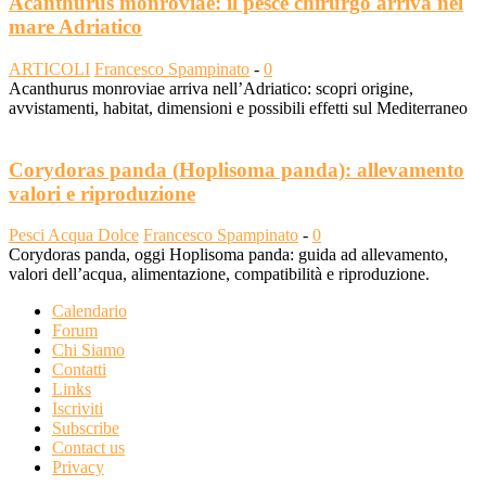
Acanthurus monroviae: il pesce chirurgo arriva nel
mare Adriatico
ARTICOLI
Francesco Spampinato
-
0
Acanthurus monroviae arriva nell’Adriatico: scopri origine,
avvistamenti, habitat, dimensioni e possibili effetti sul Mediterraneo
Corydoras panda (Hoplisoma panda): allevamento
valori e riproduzione
Pesci Acqua Dolce
Francesco Spampinato
-
0
Corydoras panda, oggi Hoplisoma panda: guida ad allevamento,
valori dell’acqua, alimentazione, compatibilità e riproduzione.
Calendario
Forum
Chi Siamo
Contatti
Links
Iscriviti
Subscribe
Contact us
Privacy