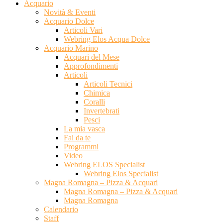
Acquario
Novità & Eventi
Acquario Dolce
Articoli Vari
Webring Elos Acqua Dolce
Acquario Marino
Acquari del Mese
Approfondimenti
Articoli
Articoli Tecnici
Chimica
Coralli
Invertebrati
Pesci
La mia vasca
Fai da te
Programmi
Video
Webring ELOS Specialist
Webring Elos Specialist
Magna Romagna – Pizza & Acquari
Magna Romagna – Pizza & Acquari
Magna Romagna
Calendario
Staff