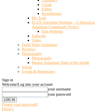
Chemistry
Corals
Fishes
Invertebrates
My Tank
ELOS Specialist Webring – A Historical
Aquarium Community Project
Elos Webring
Software
Video
Fresh Water Aquarium
Reviews
Photography
Photography
Marine Aquarium Tank of the month
About
Events & Reportages
Sign in
Welcome!
Log into your account
your username
your password
Forgot your password?
Privacy