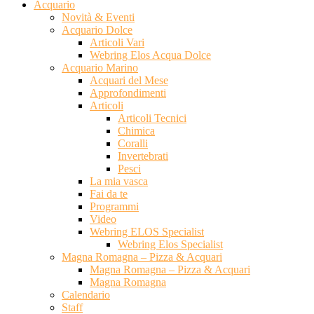
Acquario
Novità & Eventi
Acquario Dolce
Articoli Vari
Webring Elos Acqua Dolce
Acquario Marino
Acquari del Mese
Approfondimenti
Articoli
Articoli Tecnici
Chimica
Coralli
Invertebrati
Pesci
La mia vasca
Fai da te
Programmi
Video
Webring ELOS Specialist
Webring Elos Specialist
Magna Romagna – Pizza & Acquari
Magna Romagna – Pizza & Acquari
Magna Romagna
Calendario
Staff