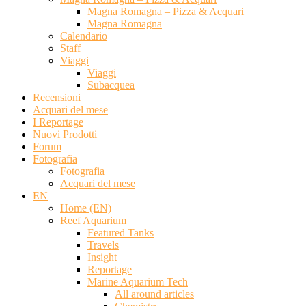
Magna Romagna – Pizza & Acquari
Magna Romagna
Calendario
Staff
Viaggi
Viaggi
Subacquea
Recensioni
Acquari del mese
I Reportage
Nuovi Prodotti
Forum
Fotografia
Fotografia
Acquari del mese
EN
Home (EN)
Reef Aquarium
Featured Tanks
Travels
Insight
Reportage
Marine Aquarium Tech
All around articles