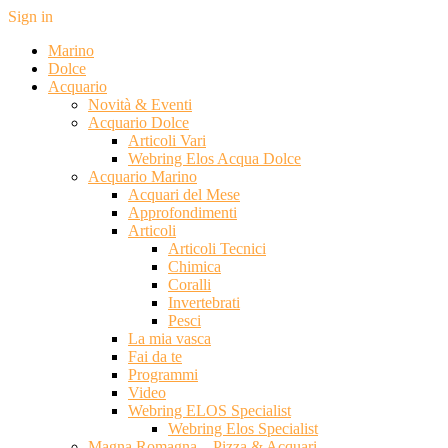
Sign in
Marino
Dolce
Acquario
Novità & Eventi
Acquario Dolce
Articoli Vari
Webring Elos Acqua Dolce
Acquario Marino
Acquari del Mese
Approfondimenti
Articoli
Articoli Tecnici
Chimica
Coralli
Invertebrati
Pesci
La mia vasca
Fai da te
Programmi
Video
Webring ELOS Specialist
Webring Elos Specialist
Magna Romagna – Pizza & Acquari