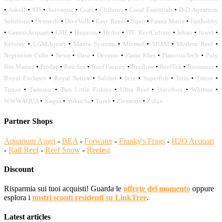
•
Askoll
•
ATI
•
Autoaqua
•
Ceab
•
Chihiros
•
Coral Essentials
•
D-D Aquarium
Solutions
•
Dennerle
•
DiveVolk
•
Easy Reefs
•
Equo
•
Fauna Marin
•
Funhobby
•
Genesi Acquari
•
GHL
•
Haquoss
•
Hydor
•
ITC ReefCulture
•
Jebao
•
Juwel
•
Keloray
•
LGMAquari
•
Manta Systems
•
Micmol
•
MOAI
•
Modern Reef
•
Neptunian Cube
•
Newa
•
Oase
•
Oceamo
•
Panta Rhei
•
PlanctonTech
•
Poly
Bio Marine
•
Prodac
•
Red Sea
•
Reef Factory
•
Reefline
•
ReefTek
•
Rossmont
•
Royal Exclusiv
•
Royal Nature
•
Salifert
•
Sera
•
Superfish
•
Tetra
•
Triton
•
Tunze
•
Twinstar
•
Two Little Fishies
•
Ultra Reef
•
Waterbox
•
Whimar
•
WWWAQUA
•
Xaqua
•
Yokuchi
•
Yorah
•
Zlements
•
Zolux
Partner Shops
Aquarium Angri
-
BEA
-
Forwater
-
Franky's Frags
-
H2O Acquari
-
Ralf Reef
-
Reef Snow
-
Reefest
Discount
Risparmia sui tuoi acquisti! Guarda le
offerte del momento
oppure
esplora i
nostri sconti residenti su LinkTree
.
Latest articles