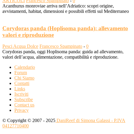
ARTICOLI
Francesco Spampinato
-
0
Acanthurus monroviae arriva nell’Adriatico: scopri origine,
avvistamenti, habitat, dimensioni e possibili effetti sul Mediterraneo
Corydoras panda (Hoplisoma panda): allevamento
valori e riproduzione
Pesci Acqua Dolce
Francesco Spampinato
-
0
Corydoras panda, oggi Hoplisoma panda: guida ad allevamento,
valori dell’acqua, alimentazione, compatibilità e riproduzione.
Calendario
Forum
Chi Siamo
Contatti
Links
Iscriviti
Subscribe
Contact us
Privacy
© Copyright © 2007 - 2025
DaniReef di Simona Galassi - P.IVA
04127710400