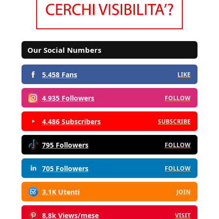
Our Social Numbers
5.458 Fans
LIKE
4.935 Followers
FOLLOW
4.486 Subscribers
SUBSCRIBE
795 Followers
FOLLOW
705 Followers
FOLLOW
3,1K Utenti
JOIN
8,8k Views/mese
VISIT