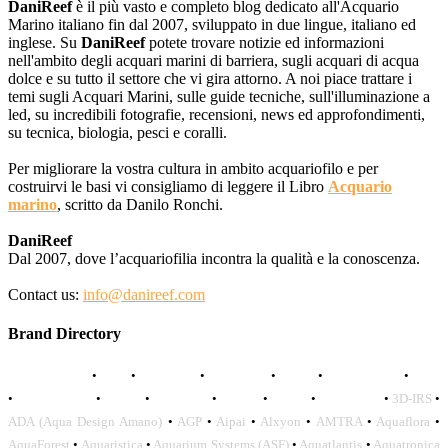
DaniReef
è il più vasto e completo blog dedicato all'Acquario
Marino italiano fin dal 2007, sviluppato in due lingue, italiano ed
inglese. Su
DaniReef
potete trovare notizie ed informazioni
nell'ambito degli acquari marini di barriera, sugli acquari di acqua
dolce e su tutto il settore che vi gira attorno. A noi piace trattare i
temi sugli Acquari Marini, sulle guide tecniche, sull'illuminazione a
led, su incredibili fotografie, recensioni, news ed approfondimenti,
su tecnica, biologia, pesci e coralli.
Per migliorare la vostra cultura in ambito acquariofilo e per
costruirvi le basi vi consigliamo di leggere il Libro
Acquario
marino
, scritto da Danilo Ronchi.
DaniReef
Dal 2007, dove l’acquariofilia incontra la qualità e la conoscenza.
Contact us:
info@danireef.com
Brand Directory
AQUADISTRI
•
BEA
•
CARMAR
•
DAPHBIO
•
ELOS
•
FORWATER
•
GNC
•
OCEANLIFE
•
OCTO
•
ORPHEK
•
SICCE
•
TECO
•
VCORALS
•
3D-IRS
•
ADA (Aqua Design Amano)
•
AGP
•
Aipai
•
Alxyon
•
AMTRA
•
Aquaflora
•
AquaForest
•
Aquaristica
•
Aquarium Systems (ASF)
•
Aquatlantis
•
Aquatronica