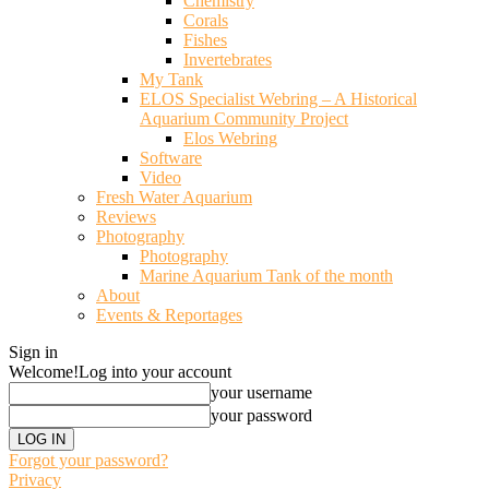
Chemistry
Corals
Fishes
Invertebrates
My Tank
ELOS Specialist Webring – A Historical
Aquarium Community Project
Elos Webring
Software
Video
Fresh Water Aquarium
Reviews
Photography
Photography
Marine Aquarium Tank of the month
About
Events & Reportages
Sign in
Welcome!
Log into your account
your username
your password
Forgot your password?
Privacy