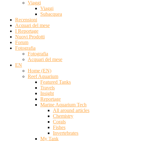
Viaggi
Viaggi
Subacquea
Recensioni
Acquari del mese
I Reportage
Nuovi Prodotti
Forum
Fotografia
Fotografia
Acquari del mese
EN
Home (EN)
Reef Aquarium
Featured Tanks
Travels
Insight
Reportage
Marine Aquarium Tech
All around articles
Chemistry
Corals
Fishes
Invertebrates
My Tank