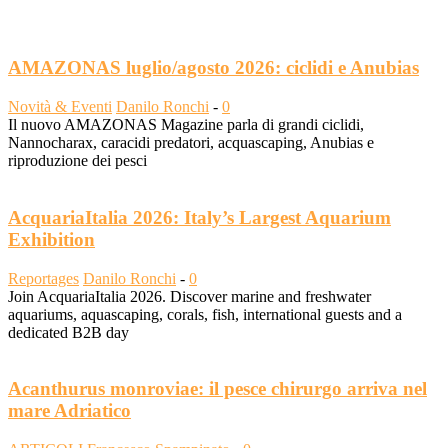
AMAZONAS luglio/agosto 2026: ciclidi e Anubias
Novità & Eventi
Danilo Ronchi
-
0
Il nuovo AMAZONAS Magazine parla di grandi ciclidi,
Nannocharax, caracidi predatori, acquascaping, Anubias e
riproduzione dei pesci
AcquariaItalia 2026: Italy’s Largest Aquarium
Exhibition
Reportages
Danilo Ronchi
-
0
Join AcquariaItalia 2026. Discover marine and freshwater
aquariums, aquascaping, corals, fish, international guests and a
dedicated B2B day
Acanthurus monroviae: il pesce chirurgo arriva nel
mare Adriatico