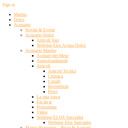
Sign in
Marino
Dolce
Acquario
Novità & Eventi
Acquario Dolce
Articoli Vari
Webring Elos Acqua Dolce
Acquario Marino
Acquari del Mese
Approfondimenti
Articoli
Articoli Tecnici
Chimica
Coralli
Invertebrati
Pesci
La mia vasca
Fai da te
Programmi
Video
Webring ELOS Specialist
Webring Elos Specialist
Magna Romagna – Pizza & Acquari