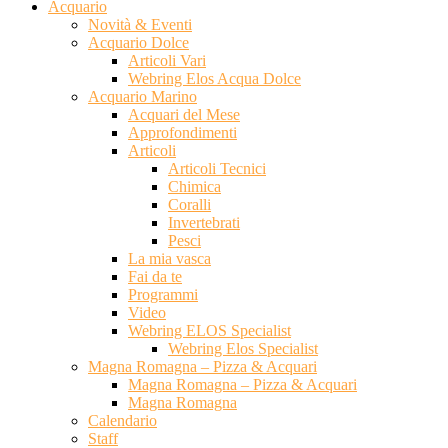
Acquario
Novità & Eventi
Acquario Dolce
Articoli Vari
Webring Elos Acqua Dolce
Acquario Marino
Acquari del Mese
Approfondimenti
Articoli
Articoli Tecnici
Chimica
Coralli
Invertebrati
Pesci
La mia vasca
Fai da te
Programmi
Video
Webring ELOS Specialist
Webring Elos Specialist
Magna Romagna – Pizza & Acquari
Magna Romagna – Pizza & Acquari
Magna Romagna
Calendario
Staff