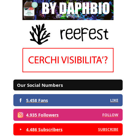
Our Social Numbers
5.458 Fans
LIKE
4.935 Followers
FOLLOW
4.486 Subscribers
SUBSCRIBE