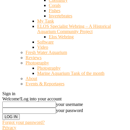
Chemistry
Corals
Fishes
Invertebrates
My Tank
ELOS Specialist Webring – A Historical
Aquarium Community Project
Elos Webring
Software
Video
Fresh Water Aquarium
Reviews
Photography
Photography
Marine Aquarium Tank of the month
About
Events & Reportages
Sign in
Welcome!
Log into your account
your username
your password
Forgot your password?
Privacy