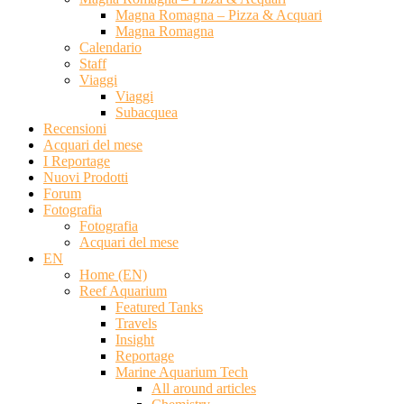
Magna Romagna – Pizza & Acquari
Magna Romagna
Calendario
Staff
Viaggi
Viaggi
Subacquea
Recensioni
Acquari del mese
I Reportage
Nuovi Prodotti
Forum
Fotografia
Fotografia
Acquari del mese
EN
Home (EN)
Reef Aquarium
Featured Tanks
Travels
Insight
Reportage
Marine Aquarium Tech
All around articles