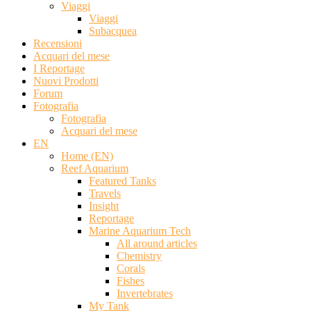
Viaggi
Viaggi
Subacquea
Recensioni
Acquari del mese
I Reportage
Nuovi Prodotti
Forum
Fotografia
Fotografia
Acquari del mese
EN
Home (EN)
Reef Aquarium
Featured Tanks
Travels
Insight
Reportage
Marine Aquarium Tech
All around articles
Chemistry
Corals
Fishes
Invertebrates
My Tank