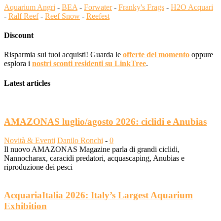
Aquarium Angri
-
BEA
-
Forwater
-
Franky's Frags
-
H2O Acquari
-
Ralf Reef
-
Reef Snow
-
Reefest
Discount
Risparmia sui tuoi acquisti! Guarda le
offerte del momento
oppure
esplora i
nostri sconti residenti su LinkTree
.
Latest articles
AMAZONAS luglio/agosto 2026: ciclidi e Anubias
Novità & Eventi
Danilo Ronchi
-
0
Il nuovo AMAZONAS Magazine parla di grandi ciclidi,
Nannocharax, caracidi predatori, acquascaping, Anubias e
riproduzione dei pesci
AcquariaItalia 2026: Italy’s Largest Aquarium
Exhibition