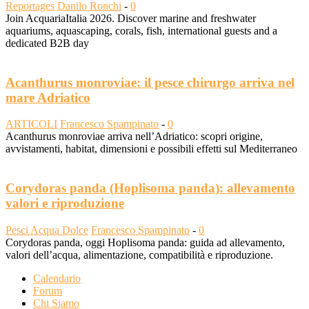
Reportages
Danilo Ronchi
-
0
Join AcquariaItalia 2026. Discover marine and freshwater
aquariums, aquascaping, corals, fish, international guests and a
dedicated B2B day
Acanthurus monroviae: il pesce chirurgo arriva nel
mare Adriatico
ARTICOLI
Francesco Spampinato
-
0
Acanthurus monroviae arriva nell’Adriatico: scopri origine,
avvistamenti, habitat, dimensioni e possibili effetti sul Mediterraneo
Corydoras panda (Hoplisoma panda): allevamento
valori e riproduzione
Pesci Acqua Dolce
Francesco Spampinato
-
0
Corydoras panda, oggi Hoplisoma panda: guida ad allevamento,
valori dell’acqua, alimentazione, compatibilità e riproduzione.
Calendario
Forum
Chi Siamo