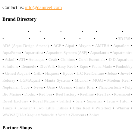
Contact us:
info@danireef.com
Brand Directory
AQUADISTRI
•
BEA
•
CARMAR
•
DAPHBIO
•
ELOS
•
FORWATER
•
GNC
•
OCEANLIFE
•
OCTO
•
ORPHEK
•
SICCE
•
TECO
•
VCORALS
•
3D-IRS
•
ADA (Aqua Design Amano)
•
AGP
•
Aipai
•
Alxyon
•
AMTRA
•
Aquaflora
•
AquaForest
•
Aquaristica
•
Aquarium Systems (ASF)
•
Aquatlantis
•
Aquatronica
•
Askoll
•
ATI
•
Autoaqua
•
Ceab
•
Chihiros
•
Coral Essentials
•
D-D Aquarium
Solutions
•
Dennerle
•
DiveVolk
•
Easy Reefs
•
Equo
•
Fauna Marin
•
Funhobby
•
Genesi Acquari
•
GHL
•
Haquoss
•
Hydor
•
ITC ReefCulture
•
Jebao
•
Juwel
•
Keloray
•
LGMAquari
•
Manta Systems
•
Micmol
•
MOAI
•
Modern Reef
•
Neptunian Cube
•
Newa
•
Oase
•
Oceamo
•
Panta Rhei
•
PlanctonTech
•
Poly
Bio Marine
•
Prodac
•
Red Sea
•
Reef Factory
•
Reefline
•
ReefTek
•
Rossmont
•
Royal Exclusiv
•
Royal Nature
•
Salifert
•
Sera
•
Superfish
•
Tetra
•
Triton
•
Tunze
•
Twinstar
•
Two Little Fishies
•
Ultra Reef
•
Waterbox
•
Whimar
•
WWWAQUA
•
Xaqua
•
Yokuchi
•
Yorah
•
Zlements
•
Zolux
Partner Shops