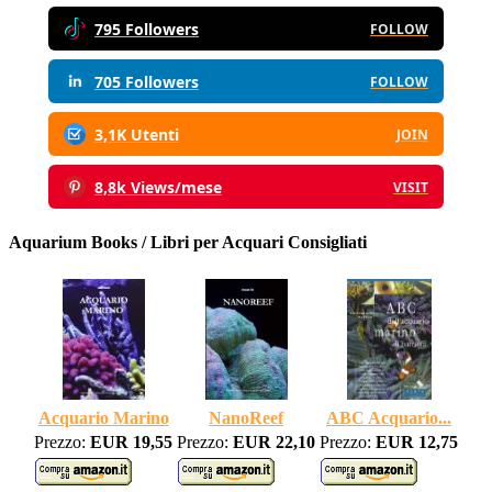
795 Followers
FOLLOW
705 Followers
FOLLOW
3,1K Utenti
JOIN
8,8k Views/mese
VISIT
Aquarium Books / Libri per Acquari Consigliati
Acquario Marino
NanoReef
ABC Acquario...
Prezzo:
EUR 19,55
Prezzo:
EUR 22,10
Prezzo:
EUR 12,75