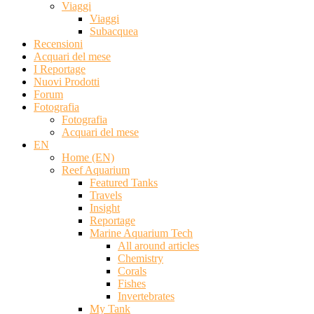
Viaggi
Viaggi
Subacquea
Recensioni
Acquari del mese
I Reportage
Nuovi Prodotti
Forum
Fotografia
Fotografia
Acquari del mese
EN
Home (EN)
Reef Aquarium
Featured Tanks
Travels
Insight
Reportage
Marine Aquarium Tech
All around articles
Chemistry
Corals
Fishes
Invertebrates
My Tank