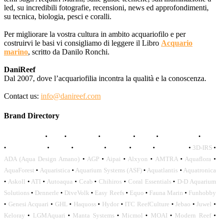
led, su incredibili fotografie, recensioni, news ed approfondimenti,
su tecnica, biologia, pesci e coralli.
Per migliorare la vostra cultura in ambito acquariofilo e per
costruirvi le basi vi consigliamo di leggere il Libro
Acquario
marino
, scritto da Danilo Ronchi.
DaniReef
Dal 2007, dove l’acquariofilia incontra la qualità e la conoscenza.
Contact us:
info@danireef.com
Brand Directory
AQUADISTRI
•
BEA
•
CARMAR
•
DAPHBIO
•
ELOS
•
FORWATER
•
GNC
•
OCEANLIFE
•
OCTO
•
ORPHEK
•
SICCE
•
TECO
•
VCORALS
•
3D-IRS
•
ADA (Aqua Design Amano)
•
AGP
•
Aipai
•
Alxyon
•
AMTRA
•
Aquaflora
•
AquaForest
•
Aquaristica
•
Aquarium Systems (ASF)
•
Aquatlantis
•
Aquatronica
•
Askoll
•
ATI
•
Autoaqua
•
Ceab
•
Chihiros
•
Coral Essentials
•
D-D Aquarium
Solutions
•
Dennerle
•
DiveVolk
•
Easy Reefs
•
Equo
•
Fauna Marin
•
Funhobby
•
Genesi Acquari
•
GHL
•
Haquoss
•
Hydor
•
ITC ReefCulture
•
Jebao
•
Juwel
•
Keloray
•
LGMAquari
•
Manta Systems
•
Micmol
•
MOAI
•
Modern Reef
•