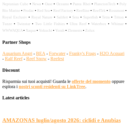
Neptunian Cube
•
Newa
•
Oase
•
Oceamo
•
Panta Rhei
•
PlanctonTech
•
Poly
Bio Marine
•
Prodac
•
Red Sea
•
Reef Factory
•
Reefline
•
ReefTek
•
Rossmont
•
Royal Exclusiv
•
Royal Nature
•
Salifert
•
Sera
•
Superfish
•
Tetra
•
Triton
•
Tunze
•
Twinstar
•
Two Little Fishies
•
Ultra Reef
•
Waterbox
•
Whimar
•
WWWAQUA
•
Xaqua
•
Yokuchi
•
Yorah
•
Zlements
•
Zolux
Partner Shops
Aquarium Angri
-
BEA
-
Forwater
-
Franky's Frags
-
H2O Acquari
-
Ralf Reef
-
Reef Snow
-
Reefest
Discount
Risparmia sui tuoi acquisti! Guarda le
offerte del momento
oppure
esplora i
nostri sconti residenti su LinkTree
.
Latest articles
AMAZONAS luglio/agosto 2026: ciclidi e Anubias