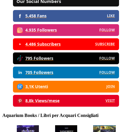
Our Social Numbers
5.458 Fans
LIKE
4.935 Followers
FOLLOW
4.486 Subscribers
SUBSCRIBE
795 Followers
FOLLOW
705 Followers
FOLLOW
3,1K Utenti
JOIN
8,8k Views/mese
VISIT
Aquarium Books / Libri per Acquari Consigliati