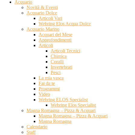
Acquario
Novità & Eventi
Acquario Dolce
Articoli Vari
Webring Elos Acqua Dolce
Acquario Marino
Acquari del Mese
Approfondimenti
Articoli
Articoli Tecnici
Chimica
Coralli
Invertebrati
Pesci
La mia vasca
Fai da te
Programmi
Video
Webring ELOS Specialist
Webring Elos Specialist
Magna Romagna – Pizza & Acquari
Magna Romagna – Pizza & Acquari
Magna Romagna
Calendario
Staff