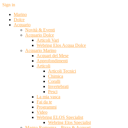
Sign in
Marino
Dolce
Acquario
Novità & Eventi
Acquario Dolce
Articoli Vari
Webring Elos Acqua Dolce
Acquario Marino
Acquari del Mese
Approfondimenti
Articoli
Articoli Tecnici
Chimica
Coralli
Invertebrati
Pesci
La mia vasca
Fai da te
Programmi
Video
Webring ELOS Specialist
Webring Elos Specialist
Magna Romagna – Pizza & Acquari