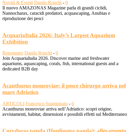
Novità & Eventi
Danilo Ronchi
-
0
Il nuovo AMAZONAS Magazine parla di grandi ciclidi,
Nannocharax, caracidi predatori, acquascaping, Anubias e
riproduzione dei pesci
AcquariaItalia 2026: Italy’s Largest Aquarium
Exhibition
Reportages
Danilo Ronchi
-
0
Join AcquariaItalia 2026. Discover marine and freshwater
aquariums, aquascaping, corals, fish, international guests and a
dedicated B2B day
Acanthurus monroviae: il pesce chirurgo arriva nel
mare Adriatico
ARTICOLI
Francesco Spampinato
-
0
Acanthurus monroviae arriva nell’Adriatico: scopri origine,
avvistamenti, habitat, dimensioni e possibili effetti sul Mediterraneo
Corydoras panda (Hoplisoma panda): allevamento