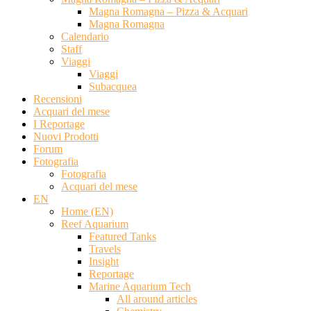
Magna Romagna – Pizza & Acquari
Magna Romagna
Calendario
Staff
Viaggi
Viaggi
Subacquea
Recensioni
Acquari del mese
I Reportage
Nuovi Prodotti
Forum
Fotografia
Fotografia
Acquari del mese
EN
Home (EN)
Reef Aquarium
Featured Tanks
Travels
Insight
Reportage
Marine Aquarium Tech
All around articles