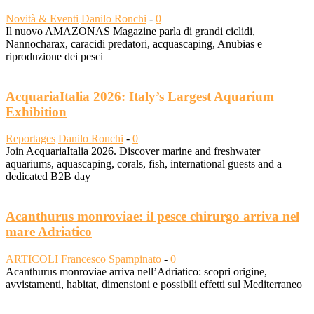
Novità & Eventi
Danilo Ronchi
-
0
Il nuovo AMAZONAS Magazine parla di grandi ciclidi,
Nannocharax, caracidi predatori, acquascaping, Anubias e
riproduzione dei pesci
AcquariaItalia 2026: Italy’s Largest Aquarium
Exhibition
Reportages
Danilo Ronchi
-
0
Join AcquariaItalia 2026. Discover marine and freshwater
aquariums, aquascaping, corals, fish, international guests and a
dedicated B2B day
Acanthurus monroviae: il pesce chirurgo arriva nel
mare Adriatico
ARTICOLI
Francesco Spampinato
-
0
Acanthurus monroviae arriva nell’Adriatico: scopri origine,
avvistamenti, habitat, dimensioni e possibili effetti sul Mediterraneo