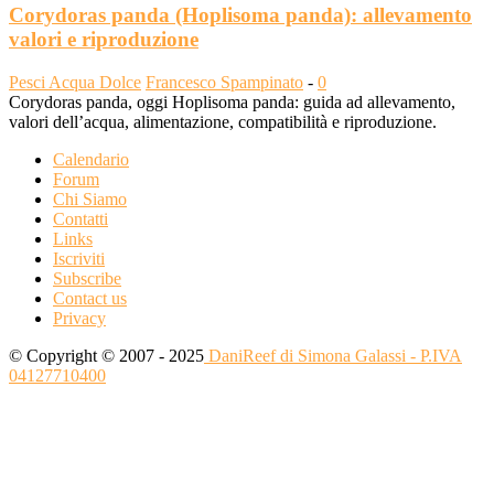
Corydoras panda (Hoplisoma panda): allevamento
valori e riproduzione
Pesci Acqua Dolce
Francesco Spampinato
-
0
Corydoras panda, oggi Hoplisoma panda: guida ad allevamento,
valori dell’acqua, alimentazione, compatibilità e riproduzione.
Calendario
Forum
Chi Siamo
Contatti
Links
Iscriviti
Subscribe
Contact us
Privacy
© Copyright © 2007 - 2025
DaniReef di Simona Galassi - P.IVA
04127710400