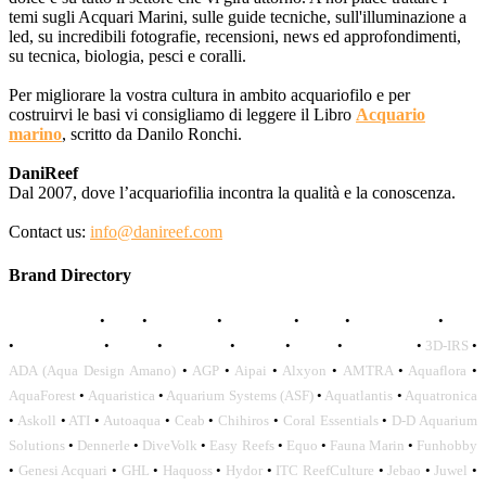
temi sugli Acquari Marini, sulle guide tecniche, sull'illuminazione a
led, su incredibili fotografie, recensioni, news ed approfondimenti,
su tecnica, biologia, pesci e coralli.
Per migliorare la vostra cultura in ambito acquariofilo e per
costruirvi le basi vi consigliamo di leggere il Libro
Acquario
marino
, scritto da Danilo Ronchi.
DaniReef
Dal 2007, dove l’acquariofilia incontra la qualità e la conoscenza.
Contact us:
info@danireef.com
Brand Directory
AQUADISTRI
•
BEA
•
CARMAR
•
DAPHBIO
•
ELOS
•
FORWATER
•
GNC
•
OCEANLIFE
•
OCTO
•
ORPHEK
•
SICCE
•
TECO
•
VCORALS
•
3D-IRS
•
ADA (Aqua Design Amano)
•
AGP
•
Aipai
•
Alxyon
•
AMTRA
•
Aquaflora
•
AquaForest
•
Aquaristica
•
Aquarium Systems (ASF)
•
Aquatlantis
•
Aquatronica
•
Askoll
•
ATI
•
Autoaqua
•
Ceab
•
Chihiros
•
Coral Essentials
•
D-D Aquarium
Solutions
•
Dennerle
•
DiveVolk
•
Easy Reefs
•
Equo
•
Fauna Marin
•
Funhobby
•
Genesi Acquari
•
GHL
•
Haquoss
•
Hydor
•
ITC ReefCulture
•
Jebao
•
Juwel
•