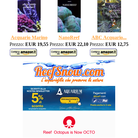
Acquario Marino
NanoReef
ABC Acquario...
Prezzo:
EUR 19,55
Prezzo:
EUR 22,10
Prezzo:
EUR 12,75