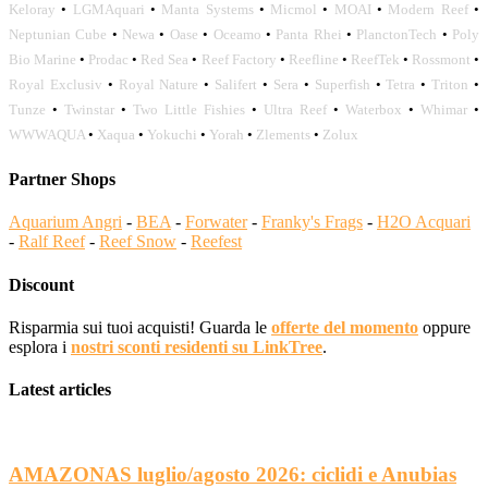
Keloray
•
LGMAquari
•
Manta Systems
•
Micmol
•
MOAI
•
Modern Reef
•
Neptunian Cube
•
Newa
•
Oase
•
Oceamo
•
Panta Rhei
•
PlanctonTech
•
Poly
Bio Marine
•
Prodac
•
Red Sea
•
Reef Factory
•
Reefline
•
ReefTek
•
Rossmont
•
Royal Exclusiv
•
Royal Nature
•
Salifert
•
Sera
•
Superfish
•
Tetra
•
Triton
•
Tunze
•
Twinstar
•
Two Little Fishies
•
Ultra Reef
•
Waterbox
•
Whimar
•
WWWAQUA
•
Xaqua
•
Yokuchi
•
Yorah
•
Zlements
•
Zolux
Partner Shops
Aquarium Angri
-
BEA
-
Forwater
-
Franky's Frags
-
H2O Acquari
-
Ralf Reef
-
Reef Snow
-
Reefest
Discount
Risparmia sui tuoi acquisti! Guarda le
offerte del momento
oppure
esplora i
nostri sconti residenti su LinkTree
.
Latest articles
AMAZONAS luglio/agosto 2026: ciclidi e Anubias