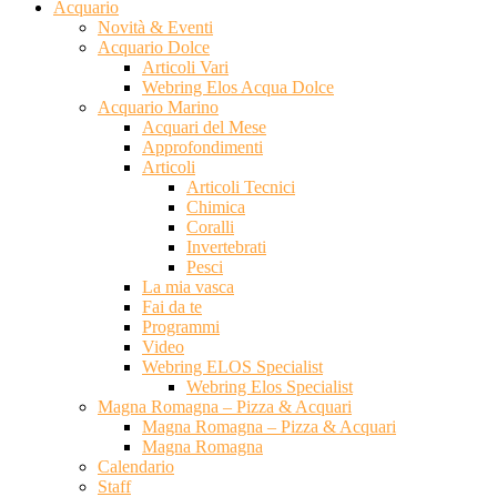
Acquario
Novità & Eventi
Acquario Dolce
Articoli Vari
Webring Elos Acqua Dolce
Acquario Marino
Acquari del Mese
Approfondimenti
Articoli
Articoli Tecnici
Chimica
Coralli
Invertebrati
Pesci
La mia vasca
Fai da te
Programmi
Video
Webring ELOS Specialist
Webring Elos Specialist
Magna Romagna – Pizza & Acquari
Magna Romagna – Pizza & Acquari
Magna Romagna
Calendario
Staff