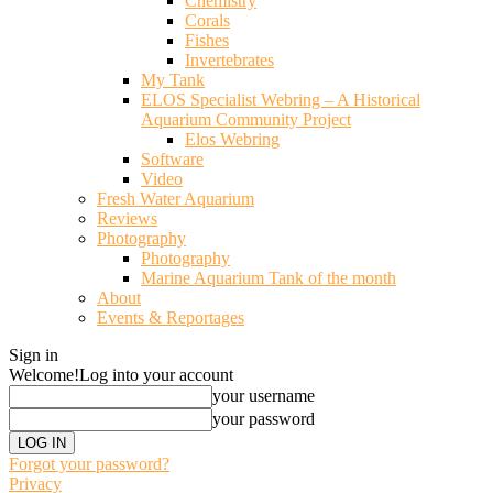
Chemistry
Corals
Fishes
Invertebrates
My Tank
ELOS Specialist Webring – A Historical
Aquarium Community Project
Elos Webring
Software
Video
Fresh Water Aquarium
Reviews
Photography
Photography
Marine Aquarium Tank of the month
About
Events & Reportages
Sign in
Welcome!
Log into your account
your username
your password
Forgot your password?
Privacy