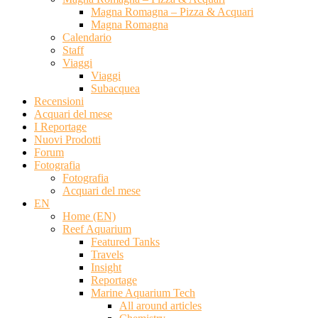
Magna Romagna – Pizza & Acquari
Magna Romagna
Calendario
Staff
Viaggi
Viaggi
Subacquea
Recensioni
Acquari del mese
I Reportage
Nuovi Prodotti
Forum
Fotografia
Fotografia
Acquari del mese
EN
Home (EN)
Reef Aquarium
Featured Tanks
Travels
Insight
Reportage
Marine Aquarium Tech
All around articles