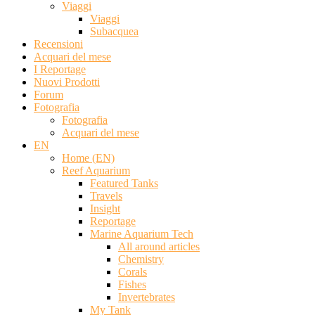
Viaggi
Viaggi
Subacquea
Recensioni
Acquari del mese
I Reportage
Nuovi Prodotti
Forum
Fotografia
Fotografia
Acquari del mese
EN
Home (EN)
Reef Aquarium
Featured Tanks
Travels
Insight
Reportage
Marine Aquarium Tech
All around articles
Chemistry
Corals
Fishes
Invertebrates
My Tank