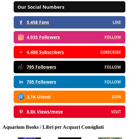
Our Social Numbers
5.458 Fans
LIKE
4.935 Followers
FOLLOW
4.486 Subscribers
SUBSCRIBE
795 Followers
FOLLOW
705 Followers
FOLLOW
3,1K Utenti
JOIN
8,8k Views/mese
VISIT
Aquarium Books / Libri per Acquari Consigliati