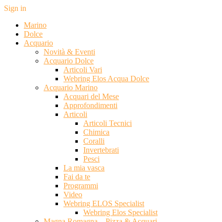
Sign in
Marino
Dolce
Acquario
Novità & Eventi
Acquario Dolce
Articoli Vari
Webring Elos Acqua Dolce
Acquario Marino
Acquari del Mese
Approfondimenti
Articoli
Articoli Tecnici
Chimica
Coralli
Invertebrati
Pesci
La mia vasca
Fai da te
Programmi
Video
Webring ELOS Specialist
Webring Elos Specialist
Magna Romagna – Pizza & Acquari