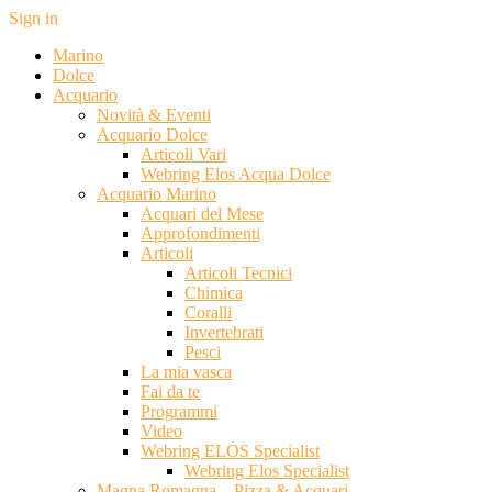
Sign in
Marino
Dolce
Acquario
Novità & Eventi
Acquario Dolce
Articoli Vari
Webring Elos Acqua Dolce
Acquario Marino
Acquari del Mese
Approfondimenti
Articoli
Articoli Tecnici
Chimica
Coralli
Invertebrati
Pesci
La mia vasca
Fai da te
Programmi
Video
Webring ELOS Specialist
Webring Elos Specialist
Magna Romagna – Pizza & Acquari