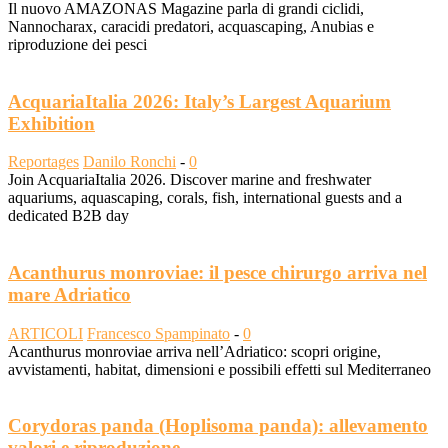
Il nuovo AMAZONAS Magazine parla di grandi ciclidi,
Nannocharax, caracidi predatori, acquascaping, Anubias e
riproduzione dei pesci
AcquariaItalia 2026: Italy’s Largest Aquarium
Exhibition
Reportages
Danilo Ronchi
-
0
Join AcquariaItalia 2026. Discover marine and freshwater
aquariums, aquascaping, corals, fish, international guests and a
dedicated B2B day
Acanthurus monroviae: il pesce chirurgo arriva nel
mare Adriatico
ARTICOLI
Francesco Spampinato
-
0
Acanthurus monroviae arriva nell’Adriatico: scopri origine,
avvistamenti, habitat, dimensioni e possibili effetti sul Mediterraneo
Corydoras panda (Hoplisoma panda): allevamento
valori e riproduzione