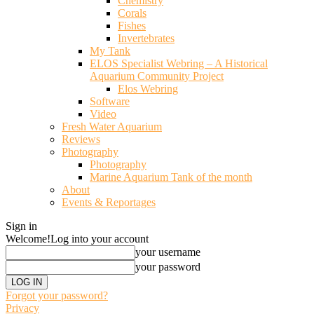
Chemistry
Corals
Fishes
Invertebrates
My Tank
ELOS Specialist Webring – A Historical
Aquarium Community Project
Elos Webring
Software
Video
Fresh Water Aquarium
Reviews
Photography
Photography
Marine Aquarium Tank of the month
About
Events & Reportages
Sign in
Welcome!
Log into your account
your username
your password
Forgot your password?
Privacy