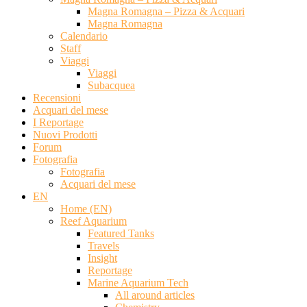
Magna Romagna – Pizza & Acquari
Magna Romagna
Calendario
Staff
Viaggi
Viaggi
Subacquea
Recensioni
Acquari del mese
I Reportage
Nuovi Prodotti
Forum
Fotografia
Fotografia
Acquari del mese
EN
Home (EN)
Reef Aquarium
Featured Tanks
Travels
Insight
Reportage
Marine Aquarium Tech
All around articles