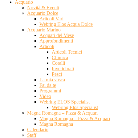
Acquario
Novità & Eventi
Acquario Dolce
Articoli Vari
Webring Elos Acqua Dolce
Acquario Marino
Acquari del Mese
Approfondimenti
Articoli
Articoli Tecnici
Chimica
Coralli
Invertebrati
Pesci
La mia vasca
Fai da te
Programmi
Video
Webring ELOS Specialist
Webring Elos Specialist
Magna Romagna – Pizza & Acquari
Magna Romagna – Pizza & Acquari
Magna Romagna
Calendario
Staff