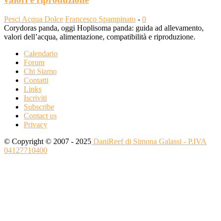
Pesci Acqua Dolce
Francesco Spampinato
-
0
Corydoras panda, oggi Hoplisoma panda: guida ad allevamento,
valori dell’acqua, alimentazione, compatibilità e riproduzione.
Calendario
Forum
Chi Siamo
Contatti
Links
Iscriviti
Subscribe
Contact us
Privacy
© Copyright © 2007 - 2025
DaniReef di Simona Galassi - P.IVA
04127710400