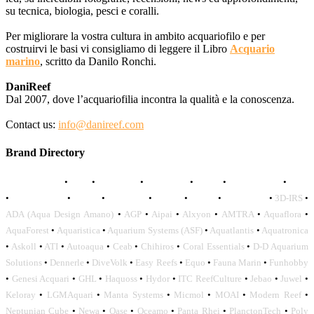
su tecnica, biologia, pesci e coralli.
Per migliorare la vostra cultura in ambito acquariofilo e per
costruirvi le basi vi consigliamo di leggere il Libro
Acquario
marino
, scritto da Danilo Ronchi.
DaniReef
Dal 2007, dove l’acquariofilia incontra la qualità e la conoscenza.
Contact us:
info@danireef.com
Brand Directory
AQUADISTRI
•
BEA
•
CARMAR
•
DAPHBIO
•
ELOS
•
FORWATER
•
GNC
•
OCEANLIFE
•
OCTO
•
ORPHEK
•
SICCE
•
TECO
•
VCORALS
•
3D-IRS
•
ADA (Aqua Design Amano)
•
AGP
•
Aipai
•
Alxyon
•
AMTRA
•
Aquaflora
•
AquaForest
•
Aquaristica
•
Aquarium Systems (ASF)
•
Aquatlantis
•
Aquatronica
•
Askoll
•
ATI
•
Autoaqua
•
Ceab
•
Chihiros
•
Coral Essentials
•
D-D Aquarium
Solutions
•
Dennerle
•
DiveVolk
•
Easy Reefs
•
Equo
•
Fauna Marin
•
Funhobby
•
Genesi Acquari
•
GHL
•
Haquoss
•
Hydor
•
ITC ReefCulture
•
Jebao
•
Juwel
•
Keloray
•
LGMAquari
•
Manta Systems
•
Micmol
•
MOAI
•
Modern Reef
•
Neptunian Cube
•
Newa
•
Oase
•
Oceamo
•
Panta Rhei
•
PlanctonTech
•
Poly