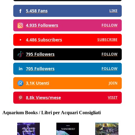
5.458 Fans
LIKE
4.935 Followers
FOLLOW
4.486 Subscribers
SUBSCRIBE
795 Followers
FOLLOW
705 Followers
FOLLOW
3,1K Utenti
JOIN
8,8k Views/mese
VISIT
Aquarium Books / Libri per Acquari Consigliati