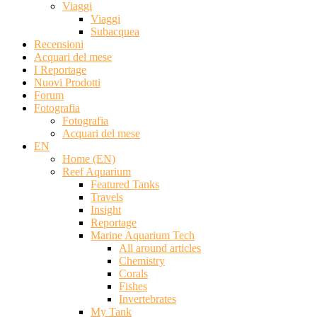
Viaggi
Viaggi
Subacquea
Recensioni
Acquari del mese
I Reportage
Nuovi Prodotti
Forum
Fotografia
Fotografia
Acquari del mese
EN
Home (EN)
Reef Aquarium
Featured Tanks
Travels
Insight
Reportage
Marine Aquarium Tech
All around articles
Chemistry
Corals
Fishes
Invertebrates
My Tank