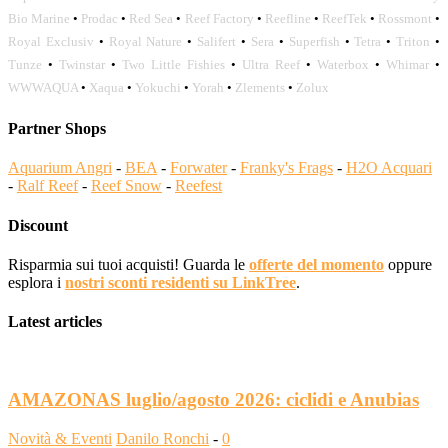
Bio Marine
•
Prodac
•
Red Sea
•
Reef Factory
•
Reefline
•
ReefTek
•
Rossmont
•
Royal Exclusiv
•
Royal Nature
•
Salifert
•
Sera
•
Superfish
•
Tetra
•
Triton
•
Tunze
•
Twinstar
•
Two Little Fishies
•
Ultra Reef
•
Waterbox
•
Whimar
•
WWWAQUA
•
Xaqua
•
Yokuchi
•
Yorah
•
Zlements
•
Zolux
Partner Shops
Aquarium Angri
-
BEA
-
Forwater
-
Franky's Frags
-
H2O Acquari
-
Ralf Reef
-
Reef Snow
-
Reefest
Discount
Risparmia sui tuoi acquisti! Guarda le
offerte del momento
oppure
esplora i
nostri sconti residenti su LinkTree
.
Latest articles
AMAZONAS luglio/agosto 2026: ciclidi e Anubias
Novità & Eventi
Danilo Ronchi
-
0