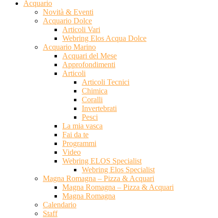
Acquario
Novità & Eventi
Acquario Dolce
Articoli Vari
Webring Elos Acqua Dolce
Acquario Marino
Acquari del Mese
Approfondimenti
Articoli
Articoli Tecnici
Chimica
Coralli
Invertebrati
Pesci
La mia vasca
Fai da te
Programmi
Video
Webring ELOS Specialist
Webring Elos Specialist
Magna Romagna – Pizza & Acquari
Magna Romagna – Pizza & Acquari
Magna Romagna
Calendario
Staff