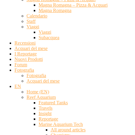
Magna Romagna – Pizza & Acquari
Magna Romagna
Calendario
Staff
Viaggi
Viaggi
Subacquea
Recensioni
Acquari del mese
I Reportage
Nuovi Prodotti
Forum
Fotografia
Fotografia
Acquari del mese
EN
Home (EN)
Reef Aquarium
Featured Tanks
Travels
Insight
Reportage
Marine Aquarium Tech
All around articles