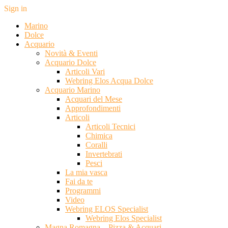
Sign in
Marino
Dolce
Acquario
Novità & Eventi
Acquario Dolce
Articoli Vari
Webring Elos Acqua Dolce
Acquario Marino
Acquari del Mese
Approfondimenti
Articoli
Articoli Tecnici
Chimica
Coralli
Invertebrati
Pesci
La mia vasca
Fai da te
Programmi
Video
Webring ELOS Specialist
Webring Elos Specialist
Magna Romagna – Pizza & Acquari