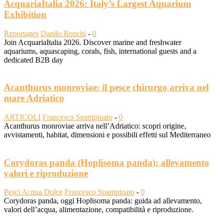
AcquariaItalia 2026: Italy’s Largest Aquarium
Exhibition
Reportages
Danilo Ronchi
-
0
Join AcquariaItalia 2026. Discover marine and freshwater
aquariums, aquascaping, corals, fish, international guests and a
dedicated B2B day
Acanthurus monroviae: il pesce chirurgo arriva nel
mare Adriatico
ARTICOLI
Francesco Spampinato
-
0
Acanthurus monroviae arriva nell’Adriatico: scopri origine,
avvistamenti, habitat, dimensioni e possibili effetti sul Mediterraneo
Corydoras panda (Hoplisoma panda): allevamento
valori e riproduzione
Pesci Acqua Dolce
Francesco Spampinato
-
0
Corydoras panda, oggi Hoplisoma panda: guida ad allevamento,
valori dell’acqua, alimentazione, compatibilità e riproduzione.