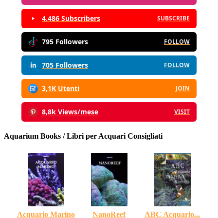
4.486 Subscribers
SUBSCRIBE
795 Followers
FOLLOW
705 Followers
FOLLOW
3,1K Utenti
JOIN
8,8k Views/mese
VISIT
Aquarium Books / Libri per Acquari Consigliati
Acquario Marino
NanoReef
ABC Acquario...