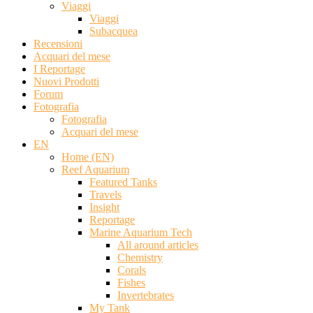
Viaggi
Viaggi
Subacquea
Recensioni
Acquari del mese
I Reportage
Nuovi Prodotti
Forum
Fotografia
Fotografia
Acquari del mese
EN
Home (EN)
Reef Aquarium
Featured Tanks
Travels
Insight
Reportage
Marine Aquarium Tech
All around articles
Chemistry
Corals
Fishes
Invertebrates
My Tank