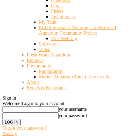
Chemistry
Corals
Fishes
Invertebrates
My Tank
ELOS Specialist Webring – A Historical
Aquarium Community Project
Elos Webring
Software
Video
Fresh Water Aquarium
Reviews
Photography
Photography
Marine Aquarium Tank of the month
About
Events & Reportages
Sign in
Welcome!
Log into your account
your username
your password
Forgot your password?
Privacy