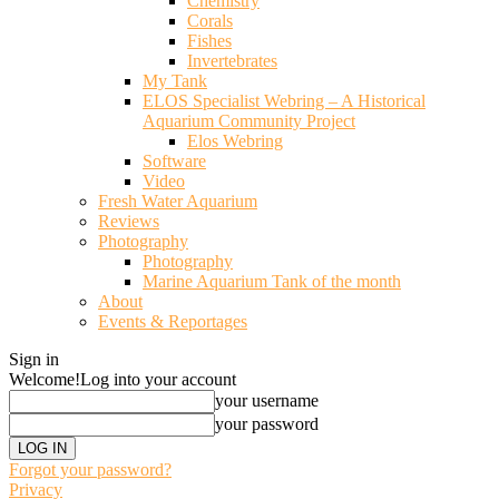
Chemistry
Corals
Fishes
Invertebrates
My Tank
ELOS Specialist Webring – A Historical
Aquarium Community Project
Elos Webring
Software
Video
Fresh Water Aquarium
Reviews
Photography
Photography
Marine Aquarium Tank of the month
About
Events & Reportages
Sign in
Welcome!
Log into your account
your username
your password
Forgot your password?
Privacy