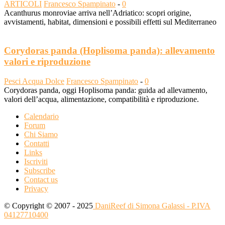
ARTICOLI
Francesco Spampinato
-
0
Acanthurus monroviae arriva nell’Adriatico: scopri origine,
avvistamenti, habitat, dimensioni e possibili effetti sul Mediterraneo
Corydoras panda (Hoplisoma panda): allevamento
valori e riproduzione
Pesci Acqua Dolce
Francesco Spampinato
-
0
Corydoras panda, oggi Hoplisoma panda: guida ad allevamento,
valori dell’acqua, alimentazione, compatibilità e riproduzione.
Calendario
Forum
Chi Siamo
Contatti
Links
Iscriviti
Subscribe
Contact us
Privacy
© Copyright © 2007 - 2025
DaniReef di Simona Galassi - P.IVA
04127710400