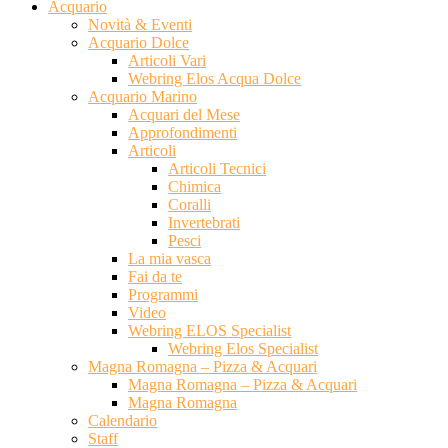
Acquario
Novità & Eventi
Acquario Dolce
Articoli Vari
Webring Elos Acqua Dolce
Acquario Marino
Acquari del Mese
Approfondimenti
Articoli
Articoli Tecnici
Chimica
Coralli
Invertebrati
Pesci
La mia vasca
Fai da te
Programmi
Video
Webring ELOS Specialist
Webring Elos Specialist
Magna Romagna – Pizza & Acquari
Magna Romagna – Pizza & Acquari
Magna Romagna
Calendario
Staff