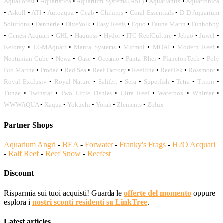
AquaForest
•
Aquaristica
•
Aquarium Systems (ASF)
•
Aquatlantis
•
Aquatronica
•
Askoll
•
ATI
•
Autoaqua
•
Ceab
•
Chihiros
•
Coral Essentials
•
D-D Aquarium
Solutions
•
Dennerle
•
DiveVolk
•
Easy Reefs
•
Equo
•
Fauna Marin
•
Funhobby
•
Genesi Acquari
•
GHL
•
Haquoss
•
Hydor
•
ITC ReefCulture
•
Jebao
•
Juwel
•
Keloray
•
LGMAquari
•
Manta Systems
•
Micmol
•
MOAI
•
Modern Reef
•
Neptunian Cube
•
Newa
•
Oase
•
Oceamo
•
Panta Rhei
•
PlanctonTech
•
Poly
Bio Marine
•
Prodac
•
Red Sea
•
Reef Factory
•
Reefline
•
ReefTek
•
Rossmont
•
Royal Exclusiv
•
Royal Nature
•
Salifert
•
Sera
•
Superfish
•
Tetra
•
Triton
•
Tunze
•
Twinstar
•
Two Little Fishies
•
Ultra Reef
•
Waterbox
•
Whimar
•
WWWAQUA
•
Xaqua
•
Yokuchi
•
Yorah
•
Zlements
•
Zolux
Partner Shops
Aquarium Angri
-
BEA
-
Forwater
-
Franky's Frags
-
H2O Acquari
-
Ralf Reef
-
Reef Snow
-
Reefest
Discount
Risparmia sui tuoi acquisti! Guarda le
offerte del momento
oppure
esplora i
nostri sconti residenti su LinkTree
.
Latest articles