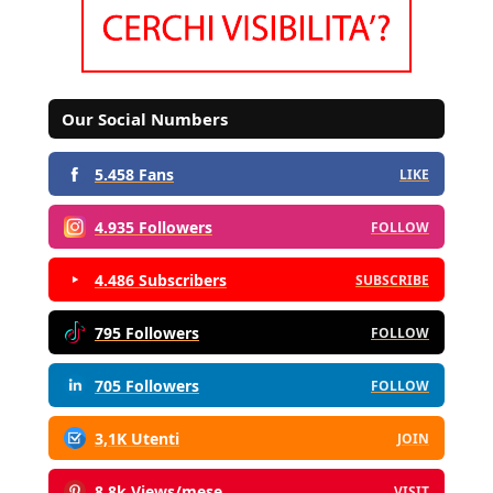
Our Social Numbers
5.458 Fans
LIKE
4.935 Followers
FOLLOW
4.486 Subscribers
SUBSCRIBE
795 Followers
FOLLOW
705 Followers
FOLLOW
3,1K Utenti
JOIN
8,8k Views/mese
VISIT