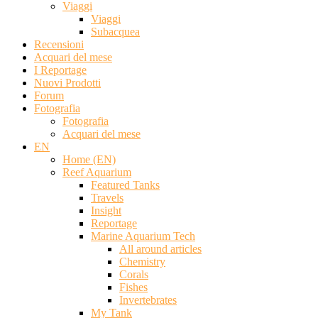
Viaggi
Viaggi
Subacquea
Recensioni
Acquari del mese
I Reportage
Nuovi Prodotti
Forum
Fotografia
Fotografia
Acquari del mese
EN
Home (EN)
Reef Aquarium
Featured Tanks
Travels
Insight
Reportage
Marine Aquarium Tech
All around articles
Chemistry
Corals
Fishes
Invertebrates
My Tank