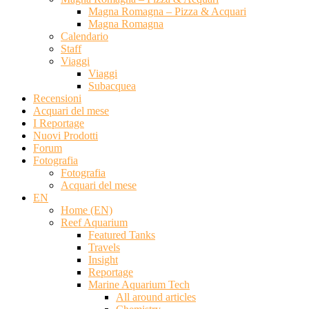
Magna Romagna – Pizza & Acquari
Magna Romagna
Calendario
Staff
Viaggi
Viaggi
Subacquea
Recensioni
Acquari del mese
I Reportage
Nuovi Prodotti
Forum
Fotografia
Fotografia
Acquari del mese
EN
Home (EN)
Reef Aquarium
Featured Tanks
Travels
Insight
Reportage
Marine Aquarium Tech
All around articles