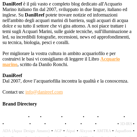
DaniReef
è il più vasto e completo blog dedicato all'Acquario
Marino italiano fin dal 2007, sviluppato in due lingue, italiano ed
inglese. Su
DaniReef
potete trovare notizie ed informazioni
nell'ambito degli acquari marini di barriera, sugli acquari di acqua
dolce e su tutto il settore che vi gira attorno. A noi piace trattare i
temi sugli Acquari Marini, sulle guide tecniche, sull'illuminazione a
led, su incredibili fotografie, recensioni, news ed approfondimenti,
su tecnica, biologia, pesci e coralli.
Per migliorare la vostra cultura in ambito acquariofilo e per
costruirvi le basi vi consigliamo di leggere il Libro
Acquario
marino
, scritto da Danilo Ronchi.
DaniReef
Dal 2007, dove l’acquariofilia incontra la qualità e la conoscenza.
Contact us:
info@danireef.com
Brand Directory
AQUADISTRI
•
BEA
•
CARMAR
•
DAPHBIO
•
ELOS
•
FORWATER
•
GNC
•
OCEANLIFE
•
OCTO
•
ORPHEK
•
SICCE
•
TECO
•
VCORALS
•
3D-IRS
•
ADA (Aqua Design Amano)
•
AGP
•
Aipai
•
Alxyon
•
AMTRA
•
Aquaflora
•