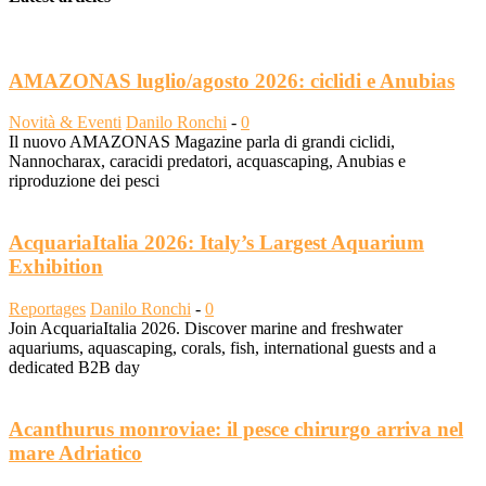
AMAZONAS luglio/agosto 2026: ciclidi e Anubias
Novità & Eventi
Danilo Ronchi
-
0
Il nuovo AMAZONAS Magazine parla di grandi ciclidi,
Nannocharax, caracidi predatori, acquascaping, Anubias e
riproduzione dei pesci
AcquariaItalia 2026: Italy’s Largest Aquarium
Exhibition
Reportages
Danilo Ronchi
-
0
Join AcquariaItalia 2026. Discover marine and freshwater
aquariums, aquascaping, corals, fish, international guests and a
dedicated B2B day
Acanthurus monroviae: il pesce chirurgo arriva nel
mare Adriatico