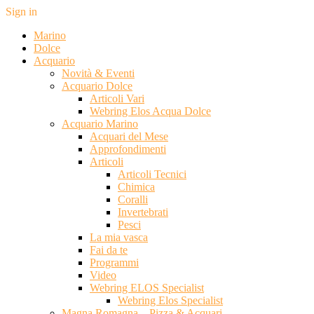
Sign in
Marino
Dolce
Acquario
Novità & Eventi
Acquario Dolce
Articoli Vari
Webring Elos Acqua Dolce
Acquario Marino
Acquari del Mese
Approfondimenti
Articoli
Articoli Tecnici
Chimica
Coralli
Invertebrati
Pesci
La mia vasca
Fai da te
Programmi
Video
Webring ELOS Specialist
Webring Elos Specialist
Magna Romagna – Pizza & Acquari