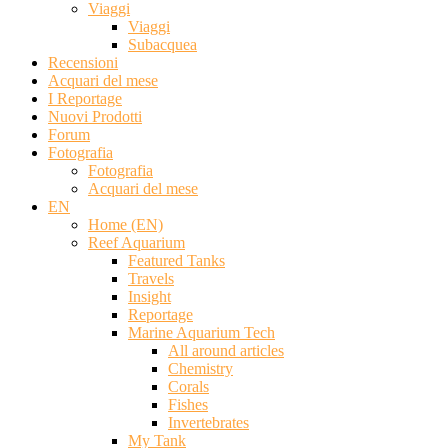
Viaggi
Viaggi
Subacquea
Recensioni
Acquari del mese
I Reportage
Nuovi Prodotti
Forum
Fotografia
Fotografia
Acquari del mese
EN
Home (EN)
Reef Aquarium
Featured Tanks
Travels
Insight
Reportage
Marine Aquarium Tech
All around articles
Chemistry
Corals
Fishes
Invertebrates
My Tank