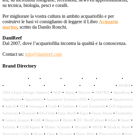
su tecnica, biologia, pesci e coralli.
Per migliorare la vostra cultura in ambito acquariofilo e per
costruirvi le basi vi consigliamo di leggere il Libro
Acquario
marino
, scritto da Danilo Ronchi.
DaniReef
Dal 2007, dove l’acquariofilia incontra la qualità e la conoscenza.
Contact us:
info@danireef.com
Brand Directory
AQUADISTRI
•
BEA
•
CARMAR
•
DAPHBIO
•
ELOS
•
FORWATER
•
GNC
•
OCEANLIFE
•
OCTO
•
ORPHEK
•
SICCE
•
TECO
•
VCORALS
•
3D-IRS
•
ADA (Aqua Design Amano)
•
AGP
•
Aipai
•
Alxyon
•
AMTRA
•
Aquaflora
•
AquaForest
•
Aquaristica
•
Aquarium Systems (ASF)
•
Aquatlantis
•
Aquatronica
•
Askoll
•
ATI
•
Autoaqua
•
Ceab
•
Chihiros
•
Coral Essentials
•
D-D Aquarium
Solutions
•
Dennerle
•
DiveVolk
•
Easy Reefs
•
Equo
•
Fauna Marin
•
Funhobby
•
Genesi Acquari
•
GHL
•
Haquoss
•
Hydor
•
ITC ReefCulture
•
Jebao
•
Juwel
•
Keloray
•
LGMAquari
•
Manta Systems
•
Micmol
•
MOAI
•
Modern Reef
•
Neptunian Cube
•
Newa
•
Oase
•
Oceamo
•
Panta Rhei
•
PlanctonTech
•
Poly