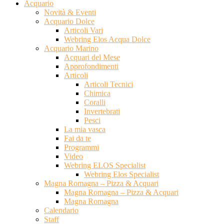
Acquario
Novità & Eventi
Acquario Dolce
Articoli Vari
Webring Elos Acqua Dolce
Acquario Marino
Acquari del Mese
Approfondimenti
Articoli
Articoli Tecnici
Chimica
Coralli
Invertebrati
Pesci
La mia vasca
Fai da te
Programmi
Video
Webring ELOS Specialist
Webring Elos Specialist
Magna Romagna – Pizza & Acquari
Magna Romagna – Pizza & Acquari
Magna Romagna
Calendario
Staff