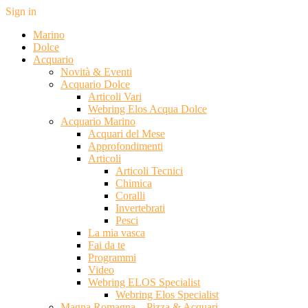
Sign in
Marino
Dolce
Acquario
Novità & Eventi
Acquario Dolce
Articoli Vari
Webring Elos Acqua Dolce
Acquario Marino
Acquari del Mese
Approfondimenti
Articoli
Articoli Tecnici
Chimica
Coralli
Invertebrati
Pesci
La mia vasca
Fai da te
Programmi
Video
Webring ELOS Specialist
Webring Elos Specialist
Magna Romagna – Pizza & Acquari