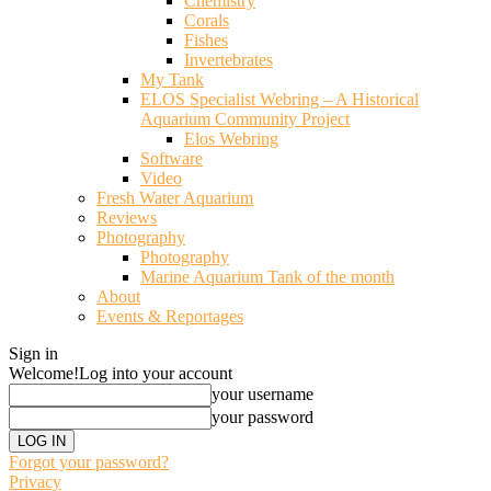
Chemistry
Corals
Fishes
Invertebrates
My Tank
ELOS Specialist Webring – A Historical
Aquarium Community Project
Elos Webring
Software
Video
Fresh Water Aquarium
Reviews
Photography
Photography
Marine Aquarium Tank of the month
About
Events & Reportages
Sign in
Welcome!
Log into your account
your username
your password
Forgot your password?
Privacy