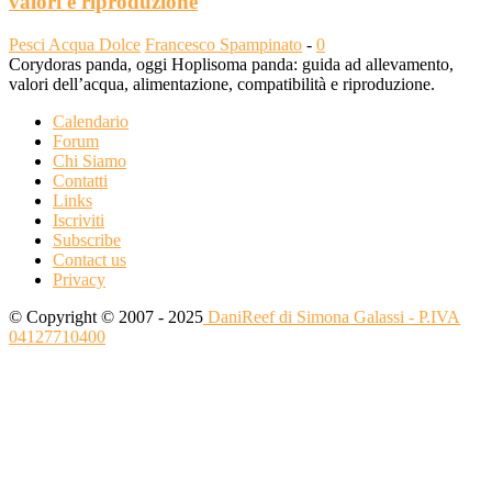
valori e riproduzione
Pesci Acqua Dolce
Francesco Spampinato
-
0
Corydoras panda, oggi Hoplisoma panda: guida ad allevamento,
valori dell’acqua, alimentazione, compatibilità e riproduzione.
Calendario
Forum
Chi Siamo
Contatti
Links
Iscriviti
Subscribe
Contact us
Privacy
© Copyright © 2007 - 2025
DaniReef di Simona Galassi - P.IVA
04127710400