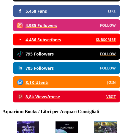
5.458 Fans
LIKE
4.935 Followers
FOLLOW
4.486 Subscribers
SUBSCRIBE
795 Followers
FOLLOW
705 Followers
FOLLOW
3,1K Utenti
JOIN
8,8k Views/mese
VISIT
Aquarium Books / Libri per Acquari Consigliati