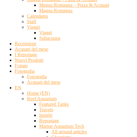
Magna Romagna – Pizza & Acquari
Magna Romagna
Calendario
Staff
Viaggi
Viaggi
Subacquea
Recensioni
Acquari del mese
I Reportage
Nuovi Prodotti
Forum
Fotografia
Fotografia
Acquari del mese
EN
Home (EN)
Reef Aquarium
Featured Tanks
Travels
Insight
Reportage
Marine Aquarium Tech
All around articles