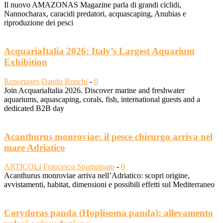
Il nuovo AMAZONAS Magazine parla di grandi ciclidi,
Nannocharax, caracidi predatori, acquascaping, Anubias e
riproduzione dei pesci
AcquariaItalia 2026: Italy’s Largest Aquarium
Exhibition
Reportages
Danilo Ronchi
-
0
Join AcquariaItalia 2026. Discover marine and freshwater
aquariums, aquascaping, corals, fish, international guests and a
dedicated B2B day
Acanthurus monroviae: il pesce chirurgo arriva nel
mare Adriatico
ARTICOLI
Francesco Spampinato
-
0
Acanthurus monroviae arriva nell’Adriatico: scopri origine,
avvistamenti, habitat, dimensioni e possibili effetti sul Mediterraneo
Corydoras panda (Hoplisoma panda): allevamento