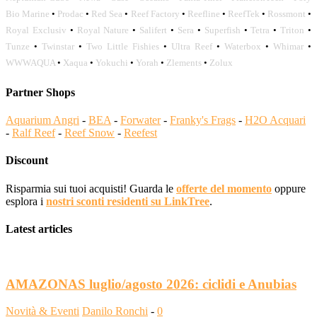
Bio Marine
•
Prodac
•
Red Sea
•
Reef Factory
•
Reefline
•
ReefTek
•
Rossmont
•
Royal Exclusiv
•
Royal Nature
•
Salifert
•
Sera
•
Superfish
•
Tetra
•
Triton
•
Tunze
•
Twinstar
•
Two Little Fishies
•
Ultra Reef
•
Waterbox
•
Whimar
•
WWWAQUA
•
Xaqua
•
Yokuchi
•
Yorah
•
Zlements
•
Zolux
Partner Shops
Aquarium Angri
-
BEA
-
Forwater
-
Franky's Frags
-
H2O Acquari
-
Ralf Reef
-
Reef Snow
-
Reefest
Discount
Risparmia sui tuoi acquisti! Guarda le
offerte del momento
oppure
esplora i
nostri sconti residenti su LinkTree
.
Latest articles
AMAZONAS luglio/agosto 2026: ciclidi e Anubias
Novità & Eventi
Danilo Ronchi
-
0