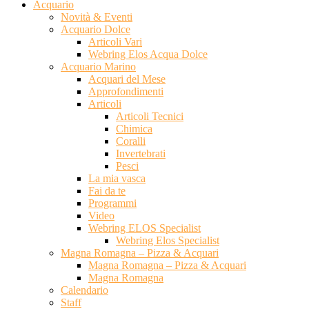
Acquario
Novità & Eventi
Acquario Dolce
Articoli Vari
Webring Elos Acqua Dolce
Acquario Marino
Acquari del Mese
Approfondimenti
Articoli
Articoli Tecnici
Chimica
Coralli
Invertebrati
Pesci
La mia vasca
Fai da te
Programmi
Video
Webring ELOS Specialist
Webring Elos Specialist
Magna Romagna – Pizza & Acquari
Magna Romagna – Pizza & Acquari
Magna Romagna
Calendario
Staff