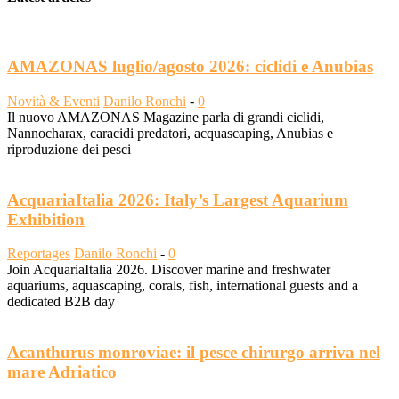
AMAZONAS luglio/agosto 2026: ciclidi e Anubias
Novità & Eventi
Danilo Ronchi
-
0
Il nuovo AMAZONAS Magazine parla di grandi ciclidi,
Nannocharax, caracidi predatori, acquascaping, Anubias e
riproduzione dei pesci
AcquariaItalia 2026: Italy’s Largest Aquarium
Exhibition
Reportages
Danilo Ronchi
-
0
Join AcquariaItalia 2026. Discover marine and freshwater
aquariums, aquascaping, corals, fish, international guests and a
dedicated B2B day
Acanthurus monroviae: il pesce chirurgo arriva nel
mare Adriatico