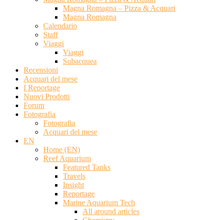
Magna Romagna – Pizza & Acquari
Magna Romagna
Calendario
Staff
Viaggi
Viaggi
Subacquea
Recensioni
Acquari del mese
I Reportage
Nuovi Prodotti
Forum
Fotografia
Fotografia
Acquari del mese
EN
Home (EN)
Reef Aquarium
Featured Tanks
Travels
Insight
Reportage
Marine Aquarium Tech
All around articles