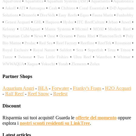
AquaForest
•
Aquaristica
•
Aquarium Systems (ASF)
•
Aquatlantis
•
Aquatronica
•
Askoll
•
ATI
•
Autoaqua
•
Ceab
•
Chihiros
•
Coral Essentials
•
D-D Aquarium
Solutions
•
Dennerle
•
DiveVolk
•
Easy Reefs
•
Equo
•
Fauna Marin
•
Funhobby
•
Genesi Acquari
•
GHL
•
Haquoss
•
Hydor
•
ITC ReefCulture
•
Jebao
•
Juwel
•
Keloray
•
LGMAquari
•
Manta Systems
•
Micmol
•
MOAI
•
Modern Reef
•
Neptunian Cube
•
Newa
•
Oase
•
Oceamo
•
Panta Rhei
•
PlanctonTech
•
Poly
Bio Marine
•
Prodac
•
Red Sea
•
Reef Factory
•
Reefline
•
ReefTek
•
Rossmont
•
Royal Exclusiv
•
Royal Nature
•
Salifert
•
Sera
•
Superfish
•
Tetra
•
Triton
•
Tunze
•
Twinstar
•
Two Little Fishies
•
Ultra Reef
•
Waterbox
•
Whimar
•
WWWAQUA
•
Xaqua
•
Yokuchi
•
Yorah
•
Zlements
•
Zolux
Partner Shops
Aquarium Angri
-
BEA
-
Forwater
-
Franky's Frags
-
H2O Acquari
-
Ralf Reef
-
Reef Snow
-
Reefest
Discount
Risparmia sui tuoi acquisti! Guarda le
offerte del momento
oppure
esplora i
nostri sconti residenti su LinkTree
.
Latest articles