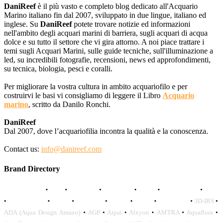
DaniReef
è il più vasto e completo blog dedicato all'Acquario
Marino italiano fin dal 2007, sviluppato in due lingue, italiano ed
inglese. Su
DaniReef
potete trovare notizie ed informazioni
nell'ambito degli acquari marini di barriera, sugli acquari di acqua
dolce e su tutto il settore che vi gira attorno. A noi piace trattare i
temi sugli Acquari Marini, sulle guide tecniche, sull'illuminazione a
led, su incredibili fotografie, recensioni, news ed approfondimenti,
su tecnica, biologia, pesci e coralli.
Per migliorare la vostra cultura in ambito acquariofilo e per
costruirvi le basi vi consigliamo di leggere il Libro
Acquario
marino
, scritto da Danilo Ronchi.
DaniReef
Dal 2007, dove l’acquariofilia incontra la qualità e la conoscenza.
Contact us:
info@danireef.com
Brand Directory
AQUADISTRI
•
BEA
•
CARMAR
•
DAPHBIO
•
ELOS
•
FORWATER
•
GNC
•
OCEANLIFE
•
OCTO
•
ORPHEK
•
SICCE
•
TECO
•
VCORALS
•
3D-IRS
•
ADA (Aqua Design Amano)
•
AGP
•
Aipai
•
Alxyon
•
AMTRA
•
Aquaflora
•