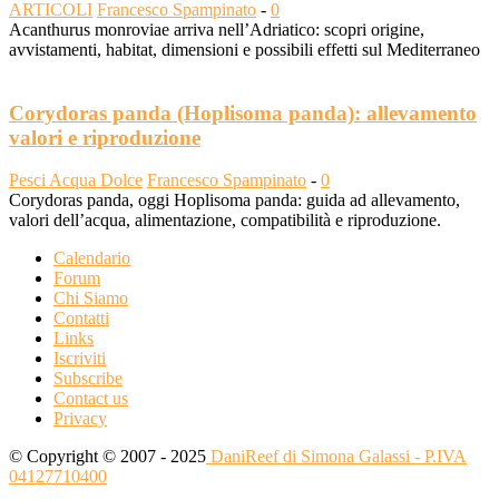
ARTICOLI
Francesco Spampinato
-
0
Acanthurus monroviae arriva nell’Adriatico: scopri origine,
avvistamenti, habitat, dimensioni e possibili effetti sul Mediterraneo
Corydoras panda (Hoplisoma panda): allevamento
valori e riproduzione
Pesci Acqua Dolce
Francesco Spampinato
-
0
Corydoras panda, oggi Hoplisoma panda: guida ad allevamento,
valori dell’acqua, alimentazione, compatibilità e riproduzione.
Calendario
Forum
Chi Siamo
Contatti
Links
Iscriviti
Subscribe
Contact us
Privacy
© Copyright © 2007 - 2025
DaniReef di Simona Galassi - P.IVA
04127710400