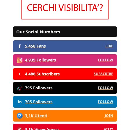
Our Social Numbers
5.458 Fans
LIKE
4.935 Followers
FOLLOW
4.486 Subscribers
SUBSCRIBE
795 Followers
FOLLOW
705 Followers
FOLLOW
3,1K Utenti
JOIN
8,8k Views/mese
VISIT