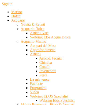
Sign in
Marino
Dolce
Acquario
Novità & Eventi
Acquario Dolce
Articoli Vari
Webring Elos Acqua Dolce
Acquario Marino
Acquari del Mese
Approfondimenti
Articoli
Articoli Tecnici
Chimica
Coralli
Invertebrati
Pesci
La mia vasca
Fai da te
Programmi
Video
Webring ELOS Specialist
Webring Elos Specialist
Magna Romagna – Pizza & Acquari