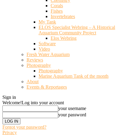
Chemistry
Corals
Fishes
Invertebrates
My Tank
ELOS Specialist Webring – A Historical
Aquarium Community Project
Elos Webring
Software
Video
Fresh Water Aquarium
Reviews
Photography
Photography
Marine Aquarium Tank of the month
About
Events & Reportages
Sign in
Welcome!
Log into your account
your username
your password
Forgot your password?
Privacy