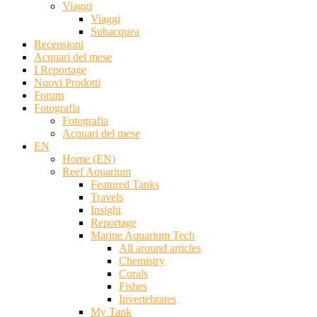
Viaggi
Viaggi
Subacquea
Recensioni
Acquari del mese
I Reportage
Nuovi Prodotti
Forum
Fotografia
Fotografia
Acquari del mese
EN
Home (EN)
Reef Aquarium
Featured Tanks
Travels
Insight
Reportage
Marine Aquarium Tech
All around articles
Chemistry
Corals
Fishes
Invertebrates
My Tank