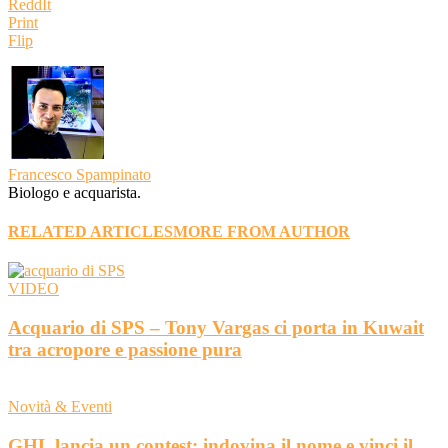
ReddIt
Print
Flip
Francesco Spampinato
Biologo e acquarista.
RELATED ARTICLES
MORE FROM AUTHOR
VIDEO
Acquario di SPS – Tony Vargas ci porta in Kuwait
tra acropore e passione pura
Novità & Eventi
GHL lancia un contest: indovina il nome e vinci il