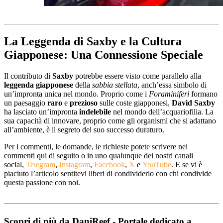
La Leggenda di Saxby e la Cultura
Giapponese: Una Connessione Speciale
Il contributo di
Saxby
potrebbe essere visto come parallelo alla
leggenda giapponese
della
sabbia stellata
, anch’essa simbolo di
un’impronta unica nel mondo. Proprio come i
Foraminiferi
formano
un paesaggio
raro
e
prezioso
sulle coste giapponesi,
David Saxby
ha lasciato un’impronta
indelebile
nel mondo dell’acquariofilia. La
sua capacità di innovare, proprio come gli organismi che si adattano
all’ambiente, è il segreto del suo successo duraturo.
Per i commenti, le domande, le richieste potete scrivere nei
commenti qui di seguito o in uno qualunque dei nostri canali
social,
Telegram
,
Instagram
,
Facebook
,
X
e
YouTube
. E se vi è
piaciuto l’articolo sentitevi liberi di condividerlo con chi condivide
questa passione con noi.
Scopri di più da DaniReef - Portale dedicato a