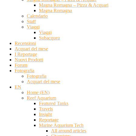
Magna Romagna – Pizza & Acquari
Magna Romagna
Calendario
Staff
Viaggi
Viaggi
Subacquea
Recensioni
Acquari del mese
I Reportage
Nuovi Prodotti
Forum
Fotografia
Fotografia
Acquari del mese
EN
Home (EN)
Reef Aquarium
Featured Tanks
Travels
Insight
Reportage
Marine Aquarium Tech
All around articles