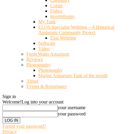
Chemistry
Corals
Fishes
Invertebrates
My Tank
ELOS Specialist Webring – A Historical
Aquarium Community Project
Elos Webring
Software
Video
Fresh Water Aquarium
Reviews
Photography
Photography
Marine Aquarium Tank of the month
About
Events & Reportages
Sign in
Welcome!
Log into your account
your username
your password
Forgot your password?
Privacy