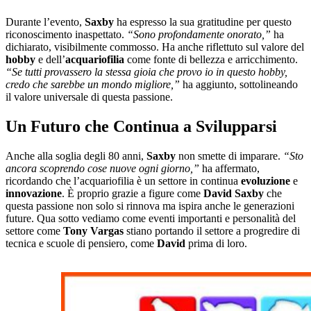
Durante l’evento,
Saxby
ha espresso la sua gratitudine per questo
riconoscimento inaspettato.
“Sono profondamente onorato,”
ha
dichiarato, visibilmente commosso. Ha anche riflettuto sul valore del
hobby
e dell’
acquariofilia
come fonte di bellezza e arricchimento.
“Se tutti provassero la stessa gioia che provo io in questo hobby,
credo che sarebbe un mondo migliore,”
ha aggiunto, sottolineando
il valore universale di questa passione.
Un Futuro che Continua a Svilupparsi
Anche alla soglia degli 80 anni,
Saxby
non smette di imparare.
“Sto
ancora scoprendo cose nuove ogni giorno,”
ha affermato,
ricordando che l’acquariofilia è un settore in continua
evoluzione
e
innovazione
. È proprio grazie a figure come
David Saxby
che
questa passione non solo si rinnova ma ispira anche le generazioni
future. Qua sotto vediamo come eventi importanti e personalità del
settore come
Tony Vargas
stiano portando il settore a progredire di
tecnica e scuole di pensiero, come
David
prima di loro.