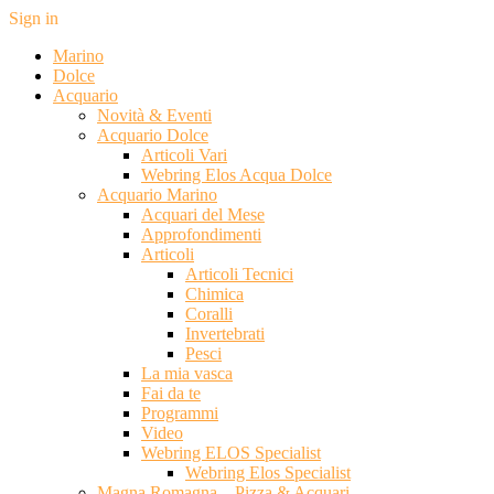
Sign in
Marino
Dolce
Acquario
Novità & Eventi
Acquario Dolce
Articoli Vari
Webring Elos Acqua Dolce
Acquario Marino
Acquari del Mese
Approfondimenti
Articoli
Articoli Tecnici
Chimica
Coralli
Invertebrati
Pesci
La mia vasca
Fai da te
Programmi
Video
Webring ELOS Specialist
Webring Elos Specialist
Magna Romagna – Pizza & Acquari