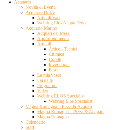
Acquario
Novità & Eventi
Acquario Dolce
Articoli Vari
Webring Elos Acqua Dolce
Acquario Marino
Acquari del Mese
Approfondimenti
Articoli
Articoli Tecnici
Chimica
Coralli
Invertebrati
Pesci
La mia vasca
Fai da te
Programmi
Video
Webring ELOS Specialist
Webring Elos Specialist
Magna Romagna – Pizza & Acquari
Magna Romagna – Pizza & Acquari
Magna Romagna
Calendario
Staff