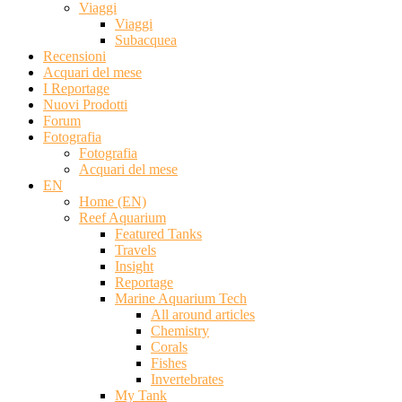
Viaggi
Viaggi
Subacquea
Recensioni
Acquari del mese
I Reportage
Nuovi Prodotti
Forum
Fotografia
Fotografia
Acquari del mese
EN
Home (EN)
Reef Aquarium
Featured Tanks
Travels
Insight
Reportage
Marine Aquarium Tech
All around articles
Chemistry
Corals
Fishes
Invertebrates
My Tank