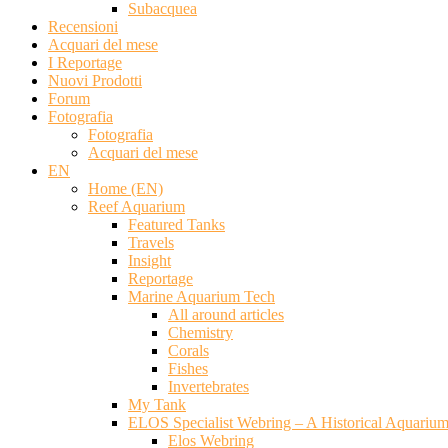
Subacquea
Recensioni
Acquari del mese
I Reportage
Nuovi Prodotti
Forum
Fotografia
Fotografia
Acquari del mese
EN
Home (EN)
Reef Aquarium
Featured Tanks
Travels
Insight
Reportage
Marine Aquarium Tech
All around articles
Chemistry
Corals
Fishes
Invertebrates
My Tank
ELOS Specialist Webring – A Historical Aquariu
Elos Webring