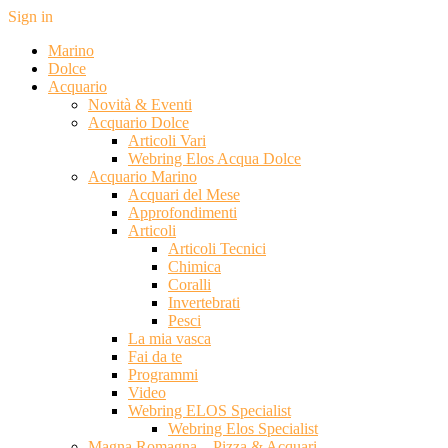
Sign in
Marino
Dolce
Acquario
Novità & Eventi
Acquario Dolce
Articoli Vari
Webring Elos Acqua Dolce
Acquario Marino
Acquari del Mese
Approfondimenti
Articoli
Articoli Tecnici
Chimica
Coralli
Invertebrati
Pesci
La mia vasca
Fai da te
Programmi
Video
Webring ELOS Specialist
Webring Elos Specialist
Magna Romagna – Pizza & Acquari