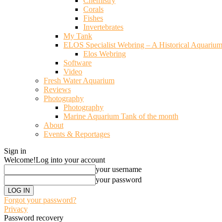
Chemistry
Corals
Fishes
Invertebrates
My Tank
ELOS Specialist Webring – A Historical Aquariu
Elos Webring
Software
Video
Fresh Water Aquarium
Reviews
Photography
Photography
Marine Aquarium Tank of the month
About
Events & Reportages
Sign in
Welcome!
Log into your account
your username
your password
Forgot your password?
Privacy
Password recovery