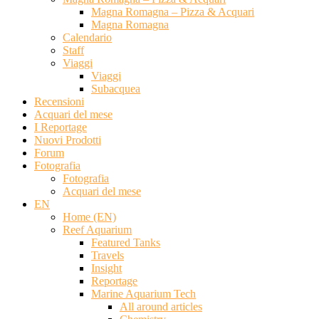
Magna Romagna – Pizza & Acquari
Magna Romagna
Calendario
Staff
Viaggi
Viaggi
Subacquea
Recensioni
Acquari del mese
I Reportage
Nuovi Prodotti
Forum
Fotografia
Fotografia
Acquari del mese
EN
Home (EN)
Reef Aquarium
Featured Tanks
Travels
Insight
Reportage
Marine Aquarium Tech
All around articles