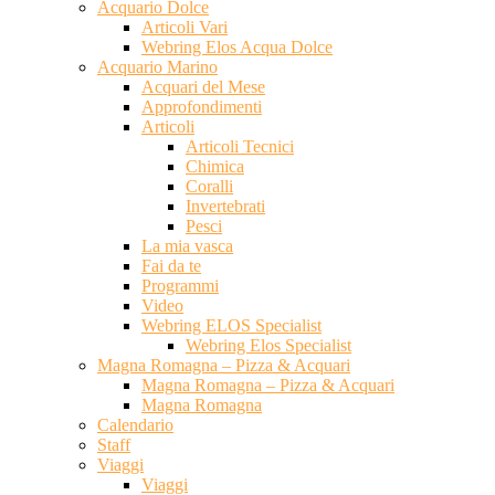
Acquario Dolce
Articoli Vari
Webring Elos Acqua Dolce
Acquario Marino
Acquari del Mese
Approfondimenti
Articoli
Articoli Tecnici
Chimica
Coralli
Invertebrati
Pesci
La mia vasca
Fai da te
Programmi
Video
Webring ELOS Specialist
Webring Elos Specialist
Magna Romagna – Pizza & Acquari
Magna Romagna – Pizza & Acquari
Magna Romagna
Calendario
Staff
Viaggi
Viaggi