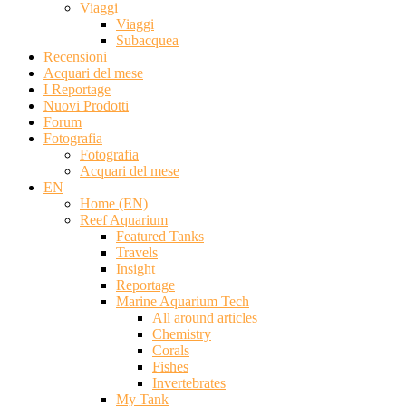
Viaggi
Viaggi
Subacquea
Recensioni
Acquari del mese
I Reportage
Nuovi Prodotti
Forum
Fotografia
Fotografia
Acquari del mese
EN
Home (EN)
Reef Aquarium
Featured Tanks
Travels
Insight
Reportage
Marine Aquarium Tech
All around articles
Chemistry
Corals
Fishes
Invertebrates
My Tank