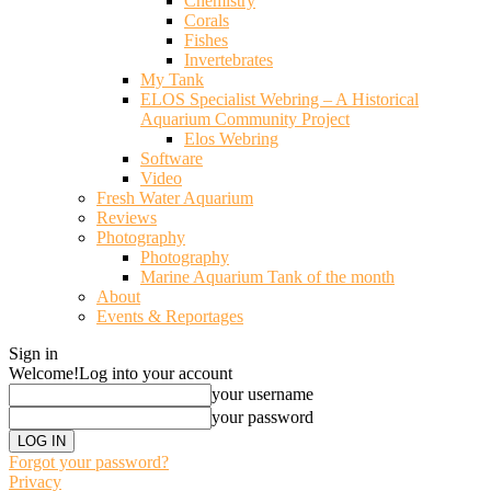
Chemistry
Corals
Fishes
Invertebrates
My Tank
ELOS Specialist Webring – A Historical
Aquarium Community Project
Elos Webring
Software
Video
Fresh Water Aquarium
Reviews
Photography
Photography
Marine Aquarium Tank of the month
About
Events & Reportages
Sign in
Welcome!
Log into your account
your username
your password
Forgot your password?
Privacy