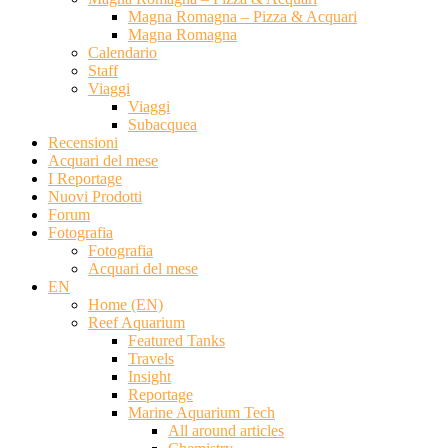
Magna Romagna – Pizza & Acquari
Magna Romagna
Calendario
Staff
Viaggi
Viaggi
Subacquea
Recensioni
Acquari del mese
I Reportage
Nuovi Prodotti
Forum
Fotografia
Fotografia
Acquari del mese
EN
Home (EN)
Reef Aquarium
Featured Tanks
Travels
Insight
Reportage
Marine Aquarium Tech
All around articles