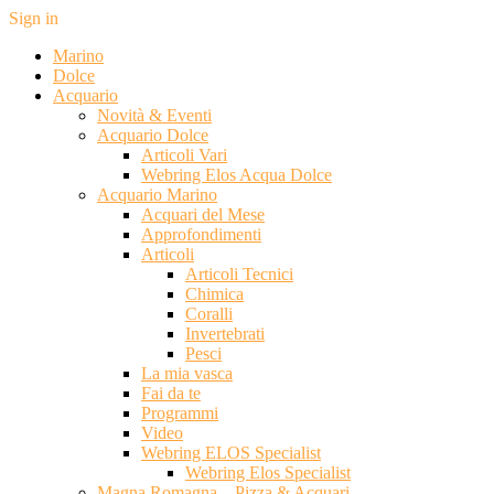
Sign in
Marino
Dolce
Acquario
Novità & Eventi
Acquario Dolce
Articoli Vari
Webring Elos Acqua Dolce
Acquario Marino
Acquari del Mese
Approfondimenti
Articoli
Articoli Tecnici
Chimica
Coralli
Invertebrati
Pesci
La mia vasca
Fai da te
Programmi
Video
Webring ELOS Specialist
Webring Elos Specialist
Magna Romagna – Pizza & Acquari