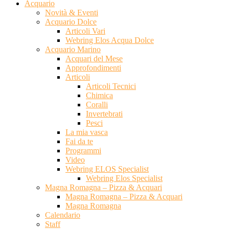
Acquario
Novità & Eventi
Acquario Dolce
Articoli Vari
Webring Elos Acqua Dolce
Acquario Marino
Acquari del Mese
Approfondimenti
Articoli
Articoli Tecnici
Chimica
Coralli
Invertebrati
Pesci
La mia vasca
Fai da te
Programmi
Video
Webring ELOS Specialist
Webring Elos Specialist
Magna Romagna – Pizza & Acquari
Magna Romagna – Pizza & Acquari
Magna Romagna
Calendario
Staff