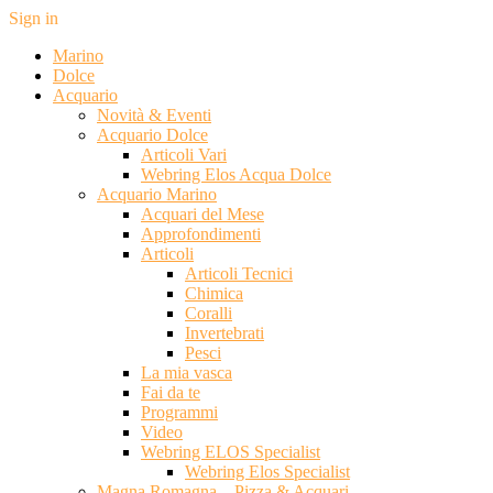
Sign in
Marino
Dolce
Acquario
Novità & Eventi
Acquario Dolce
Articoli Vari
Webring Elos Acqua Dolce
Acquario Marino
Acquari del Mese
Approfondimenti
Articoli
Articoli Tecnici
Chimica
Coralli
Invertebrati
Pesci
La mia vasca
Fai da te
Programmi
Video
Webring ELOS Specialist
Webring Elos Specialist
Magna Romagna – Pizza & Acquari