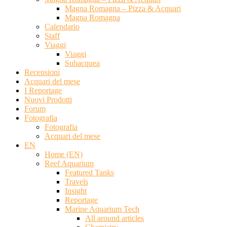
Magna Romagna – Pizza & Acquari
Magna Romagna
Calendario
Staff
Viaggi
Viaggi
Subacquea
Recensioni
Acquari del mese
I Reportage
Nuovi Prodotti
Forum
Fotografia
Fotografia
Acquari del mese
EN
Home (EN)
Reef Aquarium
Featured Tanks
Travels
Insight
Reportage
Marine Aquarium Tech
All around articles