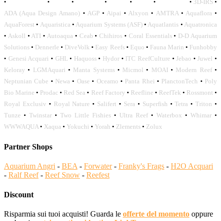
•
OCEANLIFE
•
OCTO
•
ORPHEK
•
SICCE
•
TECO
•
VCORALS
•
3D-IRS
•
ADA (Aqua Design Amano)
•
AGP
•
Aipai
•
Alxyon
•
AMTRA
•
Aquaflora
•
AquaForest
•
Aquaristica
•
Aquarium Systems (ASF)
•
Aquatlantis
•
Aquatronica
•
Askoll
•
ATI
•
Autoaqua
•
Ceab
•
Chihiros
•
Coral Essentials
•
D-D Aquarium
Solutions
•
Dennerle
•
DiveVolk
•
Easy Reefs
•
Equo
•
Fauna Marin
•
Funhobby
•
Genesi Acquari
•
GHL
•
Haquoss
•
Hydor
•
ITC ReefCulture
•
Jebao
•
Juwel
•
Keloray
•
LGMAquari
•
Manta Systems
•
Micmol
•
MOAI
•
Modern Reef
•
Neptunian Cube
•
Newa
•
Oase
•
Oceamo
•
Panta Rhei
•
PlanctonTech
•
Poly
Bio Marine
•
Prodac
•
Red Sea
•
Reef Factory
•
Reefline
•
ReefTek
•
Rossmont
•
Royal Exclusiv
•
Royal Nature
•
Salifert
•
Sera
•
Superfish
•
Tetra
•
Triton
•
Tunze
•
Twinstar
•
Two Little Fishies
•
Ultra Reef
•
Waterbox
•
Whimar
•
WWWAQUA
•
Xaqua
•
Yokuchi
•
Yorah
•
Zlements
•
Zolux
Partner Shops
Aquarium Angri
-
BEA
-
Forwater
-
Franky's Frags
-
H2O Acquari
-
Ralf Reef
-
Reef Snow
-
Reefest
Discount
Risparmia sui tuoi acquisti! Guarda le
offerte del momento
oppure