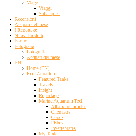
Viaggi
Viaggi
Subacquea
Recensioni
Acquari del mese
I Reportage
Nuovi Prodotti
Forum
Fotografia
Fotografia
Acquari del mese
EN
Home (EN)
Reef Aquarium
Featured Tanks
Travels
Insight
Reportage
Marine Aquarium Tech
All around articles
Chemistry
Corals
Fishes
Invertebrates
My Tank