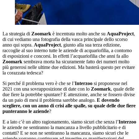
La strategia di
Zoomark
è incentrata molto anche su
AquaProject
,
di cui vediamo una fotografia della vasca principale dello scorso
anno qui sopra.
AquaProject
, giunto alla sua terza edizione,
raccoglie al suo interno tutte le aziende di acquariofilia, a contorno
di esposizioni e concorsi. In effetti l’acquariofilia che anni fa allo
Zoomark
sembrava morta ha sicuramente fatto dei numeri molto
più generosi nelle ultime due edizioni. Ma basterà questo per evitare
la corazzata tedesca?
Si perché il problema vero è che se l’
Interzoo
si proponesse nel
2021 con una sovrapposizione di date con lo
Zoomark
, quale delle
due fiere la potrebbe spuntare? E attenzione, anche se fossero divise
da un paio di mesi il problema sarebbe analogo.
E dovendo
scegliere, con un anno di crisi alle spalle, su quale delle due fiere
punteranno le aziende
?
E a lato c’è un altro ragionamento, siamo sicuri che senza l’
Interzoo
le aziende ne sentiranno la mancanza a livello pubblicitario e di
contatti? E se non ne sentiranno la mancanza, siamo sicuri che le
aziende vorranno continuare ad investire su manifestazioni del