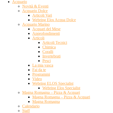
Acquario
Novità & Eventi
Acquario Dolce
Articoli Vari
Webring Elos Acqua Dolce
Acquario Marino
Acquari del Mese
Approfondimenti
Articoli
Articoli Tecnici
Chimica
Coralli
Invertebrati
Pesci
La mia vasca
Fai da te
Programmi
Video
Webring ELOS Specialist
Webring Elos Specialist
Magna Romagna – Pizza & Acquari
Magna Romagna – Pizza & Acquari
Magna Romagna
Calendario
Staff