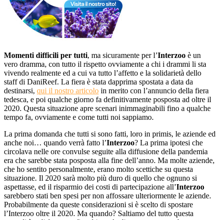
Momenti difficili per tutti
, ma sicuramente per l’
Interzoo
è un
vero dramma, con tutto il rispetto ovviamente a chi i drammi li sta
vivendo realmente ed a cui va tutto l’affetto e la solidarietà dello
staff di DaniReef. La fiera è stata dapprima spostata a data da
destinarsi,
qui il nostro articolo
in merito con l’annuncio della fiera
tedesca, e poi qualche giorno fa definitivamente posposta ad oltre il
2020. Questa situazione apre scenari inimmaginabili fino a qualche
tempo fa, ovviamente e come tutti noi sappiamo.
La prima domanda che tutti si sono fatti, loro in primis, le aziende ed
anche noi… quando verrà fatto l’
Interzoo
? La prima ipotesi che
circolava nelle ore convulse seguite alla diffusione della pandemia
era che sarebbe stata posposta alla fine dell’anno. Ma molte aziende,
che ho sentito personalmente, erano molto scettiche su questa
situazione. Il 2020 sarà molto più duro di quello che ognuno si
aspettasse, ed il risparmio dei costi di partecipazione all’
Interzoo
sarebbero stati ben spesi per non affossare ulteriormente le aziende.
Probabilmente da queste considerazioni si è scelto di spostare
l’Interzoo oltre il 2020. Ma quando? Saltiamo del tutto questa