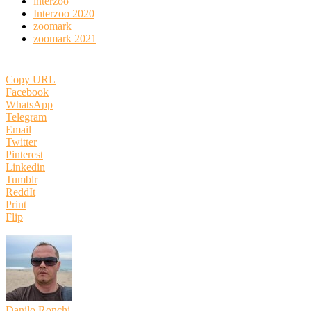
interzoo
Interzoo 2020
zoomark
zoomark 2021
Copy URL
Facebook
WhatsApp
Telegram
Email
Twitter
Pinterest
Linkedin
Tumblr
ReddIt
Print
Flip
Danilo Ronchi