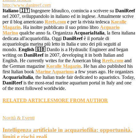
http://www.danireef.com
Italiano 🇮🇹
Ingegnere Idraulico, comincia a scrivere su
DaniReef
nel 2007, sviluppandolo in italiano ed in inglese. Attualmente scrive
per il blog americano
Reefs.com
e per la rivista tedesca
Koralle
Magazin
. Ha inoltre pubblicato il suo primo libro
Acquario
Marino
qualche anno fa. Organizza
AcquariaItalia
, la fiera italiana
dedicata all'acquariofilia. Oggi
DaniReef
è il portale di
acquariologia marina più letto in Italia e uno dei più seguiti al
mondo.
English 🇬🇧
Danilo is a Hydraulic Engineer and began
writing on
DaniReef
in 2007, developing it in both Italian and
English. He currently writes for the American blog
Reefs.com
and
the German magazine
Koralle Magazin
. He has also published his
first Italian book
Marine Aquarium
a few years ago. He organizes
AcquariaItalia
, the Italian trade fair dedicated to aquaristics. Today,
DaniReef
is the most-read marine aquarium portal in Italy and one
of the most followed worldwide.
RELATED ARTICLES
MORE FROM AUTHOR
Novità & Eventi
Intelligenza artificiale in acquariofilia: opportunità,
limiti e rischi reali