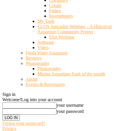
Chemistry
Corals
Fishes
Invertebrates
My Tank
ELOS Specialist Webring – A Historical
Aquarium Community Project
Elos Webring
Software
Video
Fresh Water Aquarium
Reviews
Photography
Photography
Marine Aquarium Tank of the month
About
Events & Reportages
Sign in
Welcome!
Log into your account
your username
your password
Forgot your password?
Privacy