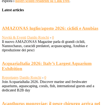
esplora i
nostri sconti residenti su LinkTree
.
Latest articles
AMAZONAS luglio/agosto 2026: ciclidi e Anubias
Novità & Eventi
Danilo Ronchi
-
0
Il nuovo AMAZONAS Magazine parla di grandi ciclidi,
Nannocharax, caracidi predatori, acquascaping, Anubias e
riproduzione dei pesci
AcquariaItalia 2026: Italy’s Largest Aquarium
Exhibition
Reportages
Danilo Ronchi
-
0
Join AcquariaItalia 2026. Discover marine and freshwater
aquariums, aquascaping, corals, fish, international guests and a
dedicated B2B day
Acanthurus monroviae: il pesce chirurgo arriva nel