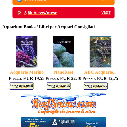
8,8k Views/mese
VISIT
Aquarium Books / Libri per Acquari Consigliati
Acquario Marino
NanoReef
ABC Acquario...
Prezzo:
EUR 19,55
Prezzo:
EUR 22,10
Prezzo:
EUR 12,75