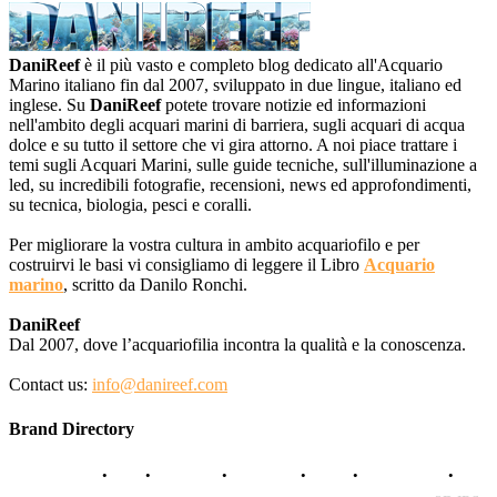
DaniReef
è il più vasto e completo blog dedicato all'Acquario
Marino italiano fin dal 2007, sviluppato in due lingue, italiano ed
inglese. Su
DaniReef
potete trovare notizie ed informazioni
nell'ambito degli acquari marini di barriera, sugli acquari di acqua
dolce e su tutto il settore che vi gira attorno. A noi piace trattare i
temi sugli Acquari Marini, sulle guide tecniche, sull'illuminazione a
led, su incredibili fotografie, recensioni, news ed approfondimenti,
su tecnica, biologia, pesci e coralli.
Per migliorare la vostra cultura in ambito acquariofilo e per
costruirvi le basi vi consigliamo di leggere il Libro
Acquario
marino
, scritto da Danilo Ronchi.
DaniReef
Dal 2007, dove l’acquariofilia incontra la qualità e la conoscenza.
Contact us:
info@danireef.com
Brand Directory
AQUADISTRI
•
BEA
•
CARMAR
•
DAPHBIO
•
ELOS
•
FORWATER
•
GNC