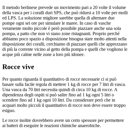
Il metodo berlinese prevede un movimento pari a 20 volte il volume
della vasca per i coralli duri SPS, che può ridursi a 10 volte per molli
ed LPS. La soluzione migliore sarebbe quella di alternare due
pompe ogni sei ore per simulare le maree. In caso di vasche
veramente molto piccole è però possibile piazzare anche una sola
pompa, a patto che non vi siano zone ristagnanti. Proprio perché
abbiamo poco spazio a disposizione bisogna stare molto attenti nella
disposizione dei coralli, cerchiamo di piazzare quelli che apprezzano
di più la corrente vicino al getto della pompa e quelli che vogliono le
acque più calme nelle zone a loro più idonee.
Rocce vive
Per quanto riguarda il quantitativo di rocce necessarie ci si può
basare sulla facile regola di mettere 1 kg di rocce per 7 litri di vasca.
Una vasca da 70 litri necessita quindi di circa 10 kg di rocce. A
dipendenza degli ospiti si può salire fino ad 1 kg ogni 5 litri o
scendere fino ad 1 kg ogni 10 litri. Da considerare però che in
acquari molto piccoli il quantitativo di rocce non deve essere troppo
esiguo.
Le rocce inoltre dovrebbero avere un certo spessore per permettere
ai batteri di eseguire le reazioni chimiche anaerobiche.