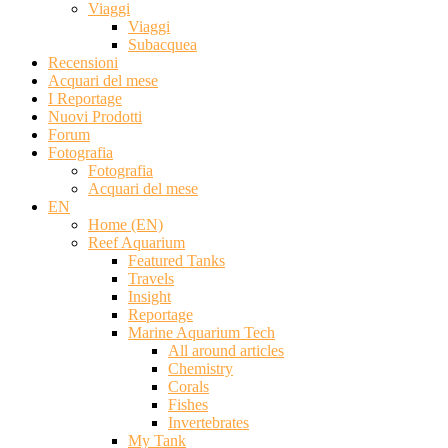
Viaggi
Viaggi
Subacquea
Recensioni
Acquari del mese
I Reportage
Nuovi Prodotti
Forum
Fotografia
Fotografia
Acquari del mese
EN
Home (EN)
Reef Aquarium
Featured Tanks
Travels
Insight
Reportage
Marine Aquarium Tech
All around articles
Chemistry
Corals
Fishes
Invertebrates
My Tank