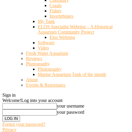
Chemistry
Corals
Fishes
Invertebrates
My Tank
ELOS Specialist Webring – A Historical
Aquarium Community Project
Elos Webring
Software
Video
Fresh Water Aquarium
Reviews
Photography
Photography
Marine Aquarium Tank of the month
About
Events & Reportages
Sign in
Welcome!
Log into your account
your username
your password
Forgot your password?
Privacy