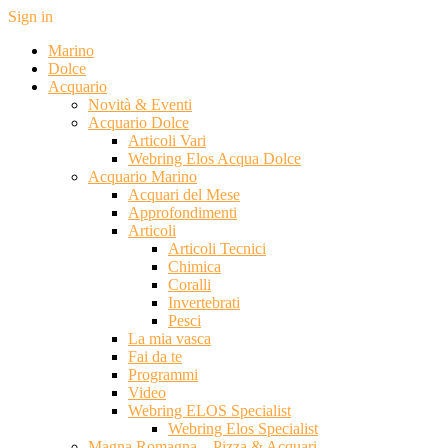
Sign in
Marino
Dolce
Acquario
Novità & Eventi
Acquario Dolce
Articoli Vari
Webring Elos Acqua Dolce
Acquario Marino
Acquari del Mese
Approfondimenti
Articoli
Articoli Tecnici
Chimica
Coralli
Invertebrati
Pesci
La mia vasca
Fai da te
Programmi
Video
Webring ELOS Specialist
Webring Elos Specialist
Magna Romagna – Pizza & Acquari