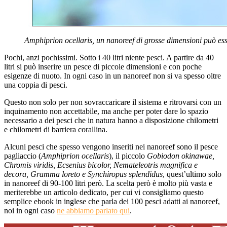
Amphiprion ocellaris, un nanoreef di grosse dimensioni può es
Pochi, anzi pochissimi. Sotto i 40 litri niente pesci. A partire da 40
litri si può inserire un pesce di piccole dimensioni e con poche
esigenze di nuoto. In ogni caso in un nanoreef non si va spesso oltre
una coppia di pesci.
Questo non solo per non sovraccaricare il sistema e ritrovarsi con un
inquinamento non accettabile, ma anche per poter dare lo spazio
necessario a dei pesci che in natura hanno a disposizione chilometri
e chilometri di barriera corallina.
Alcuni pesci che spesso vengono inseriti nei nanoreef sono il pesce
pagliaccio (
Amphiprion ocellaris
), il piccolo
Gobiodon okinawae,
Chromis viridis, Ecsenius bicolor, Nemateleotris magnifica e
decora, Gramma loreto e Synchiropus splendidus
, quest’ultimo solo
in nanoreef di 90-100 litri però. La scelta però è molto più vasta e
meriterebbe un articolo dedicato, per cui vi consigliamo questo
semplice ebook in inglese che parla dei 100 pesci adatti ai nanoreef,
noi in ogni caso
ne abbiamo parlato qui
.