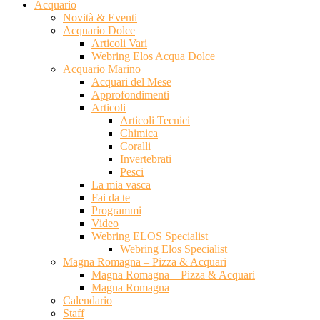
Acquario
Novità & Eventi
Acquario Dolce
Articoli Vari
Webring Elos Acqua Dolce
Acquario Marino
Acquari del Mese
Approfondimenti
Articoli
Articoli Tecnici
Chimica
Coralli
Invertebrati
Pesci
La mia vasca
Fai da te
Programmi
Video
Webring ELOS Specialist
Webring Elos Specialist
Magna Romagna – Pizza & Acquari
Magna Romagna – Pizza & Acquari
Magna Romagna
Calendario
Staff