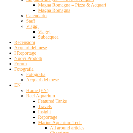
Magna Romagna – Pizza & Acquari
Magna Romagna
Calendario
Staff
Viaggi
Viaggi
Subacquea
Recensioni
Acquari del mese
I Reportage
Nuovi Prodotti
Forum
Fotografia
Fotografia
Acquari del mese
EN
Home (EN)
Reef Aquarium
Featured Tanks
Travels
Insight
Reportage
Marine Aquarium Tech
All around articles