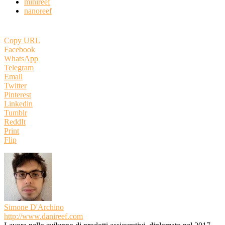
minireef
nanoreef
Copy URL
Facebook
WhatsApp
Telegram
Email
Twitter
Pinterest
Linkedin
Tumblr
ReddIt
Print
Flip
Simone D'Archino
http://www.danireef.com