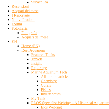
Subacquea
Recensioni
Acquari del mese
I Reportage
Nuovi Prodotti
Forum
Fotografia
Fotografia
Acquari del mese
EN
Home (EN)
Reef Aquarium
Featured Tanks
Travels
Insight
Reportage
Marine Aquarium Tech
All around articles
Chemistry
Corals
Fishes
Invertebrates
My Tank
ELOS Specialist Webring – A Historical Aquariu
Elos Webring