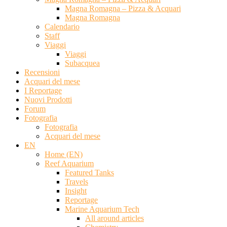
Magna Romagna – Pizza & Acquari
Magna Romagna
Calendario
Staff
Viaggi
Viaggi
Subacquea
Recensioni
Acquari del mese
I Reportage
Nuovi Prodotti
Forum
Fotografia
Fotografia
Acquari del mese
EN
Home (EN)
Reef Aquarium
Featured Tanks
Travels
Insight
Reportage
Marine Aquarium Tech
All around articles