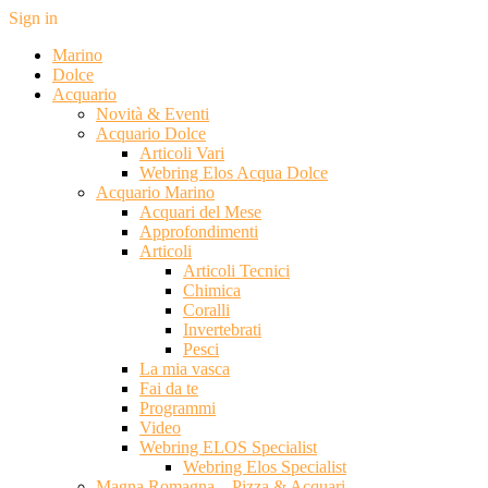
Sign in
Marino
Dolce
Acquario
Novità & Eventi
Acquario Dolce
Articoli Vari
Webring Elos Acqua Dolce
Acquario Marino
Acquari del Mese
Approfondimenti
Articoli
Articoli Tecnici
Chimica
Coralli
Invertebrati
Pesci
La mia vasca
Fai da te
Programmi
Video
Webring ELOS Specialist
Webring Elos Specialist
Magna Romagna – Pizza & Acquari