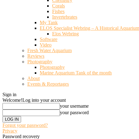
Chemistry
Corals
Fishes
Invertebrates
My Tank
ELOS Specialist Webring – A Historical Aquariu
Elos Webring
Software
Video
Fresh Water Aquarium
Reviews
Photography
Photography
Marine Aquarium Tank of the month
About
Events & Reportages
Sign in
Welcome!
Log into your account
your username
your password
Forgot your password?
Privacy
Password recovery