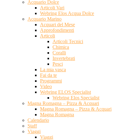
Acquario Dolce
Articoli Vari
Webring Elos Acqua Dolce
Acquario Marino
Acquari del Mese
Approfondimenti
Articoli
Articoli Tecnici
Chimica
Coralli
Invertebrati
Pesci
La mia vasca
Fai da te
Programmi
Video
Webring ELOS Specialist
Webring Elos Specialist
Magna Romagna – Pizza & Acquari
Magna Romagna – Pizza & Acquari
Magna Romagna
Calendario
Staff
Viaggi
Viaggi