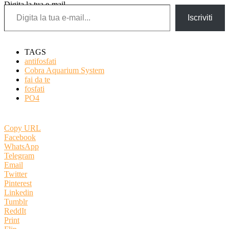
Digita la tua e-mail...
Iscriviti
TAGS
antifosfati
Cobra Aquarium System
fai da te
fosfati
PO4
Copy URL
Facebook
WhatsApp
Telegram
Email
Twitter
Pinterest
Linkedin
Tumblr
ReddIt
Print