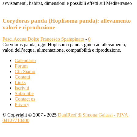
avvistamenti, habitat, dimensioni e possibili effetti sul Mediterraneo
Corydoras panda (Hoplisoma panda): allevamento
valori e riproduzione
Pesci Acqua Dolce
Francesco Spampinato
-
0
Corydoras panda, oggi Hoplisoma panda: guida ad allevamento,
valori dell’acqua, alimentazione, compatibilità e riproduzione.
Calendario
Forum
Chi Siamo
Contatti
Links
Iscriviti
Subscribe
Contact us
Privacy
© Copyright © 2007 - 2025
DaniReef di Simona Galassi - P.IVA
04127710400