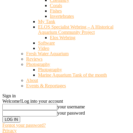
Chemistry
Corals
Fishes
Invertebrates
My Tank
ELOS Specialist Webring – A Historical
Aquarium Community Project
Elos Webring
Software
Video
Fresh Water Aquarium
Reviews
Photography
Photography
Marine Aquarium Tank of the month
About
Events & Reportages
Sign in
Welcome!
Log into your account
your username
your password
Forgot your password?
Privacy