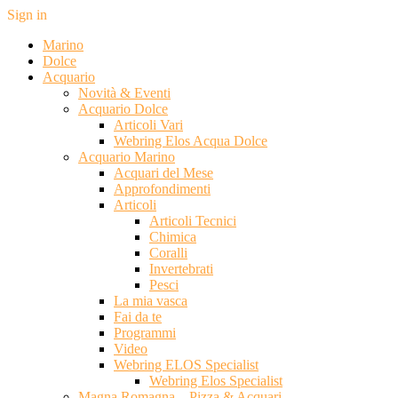
Sign in
Marino
Dolce
Acquario
Novità & Eventi
Acquario Dolce
Articoli Vari
Webring Elos Acqua Dolce
Acquario Marino
Acquari del Mese
Approfondimenti
Articoli
Articoli Tecnici
Chimica
Coralli
Invertebrati
Pesci
La mia vasca
Fai da te
Programmi
Video
Webring ELOS Specialist
Webring Elos Specialist
Magna Romagna – Pizza & Acquari