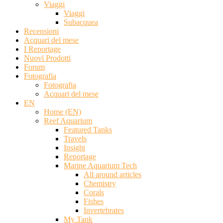
Viaggi
Viaggi
Subacquea
Recensioni
Acquari del mese
I Reportage
Nuovi Prodotti
Forum
Fotografia
Fotografia
Acquari del mese
EN
Home (EN)
Reef Aquarium
Featured Tanks
Travels
Insight
Reportage
Marine Aquarium Tech
All around articles
Chemistry
Corals
Fishes
Invertebrates
My Tank