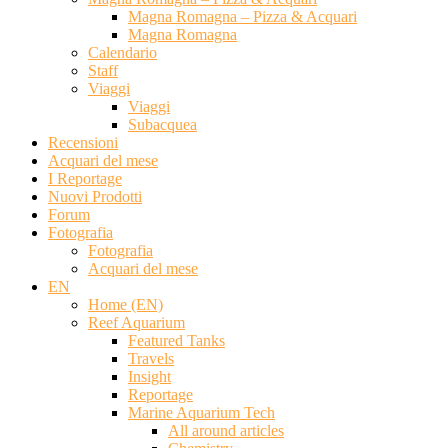
Magna Romagna – Pizza & Acquari
Magna Romagna
Calendario
Staff
Viaggi
Viaggi
Subacquea
Recensioni
Acquari del mese
I Reportage
Nuovi Prodotti
Forum
Fotografia
Fotografia
Acquari del mese
EN
Home (EN)
Reef Aquarium
Featured Tanks
Travels
Insight
Reportage
Marine Aquarium Tech
All around articles