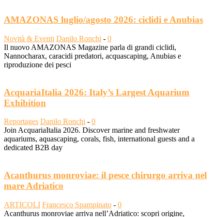
AMAZONAS luglio/agosto 2026: ciclidi e Anubias
Novità & Eventi
Danilo Ronchi
-
0
Il nuovo AMAZONAS Magazine parla di grandi ciclidi,
Nannocharax, caracidi predatori, acquascaping, Anubias e
riproduzione dei pesci
AcquariaItalia 2026: Italy’s Largest Aquarium
Exhibition
Reportages
Danilo Ronchi
-
0
Join AcquariaItalia 2026. Discover marine and freshwater
aquariums, aquascaping, corals, fish, international guests and a
dedicated B2B day
Acanthurus monroviae: il pesce chirurgo arriva nel
mare Adriatico
ARTICOLI
Francesco Spampinato
-
0
Acanthurus monroviae arriva nell’Adriatico: scopri origine,