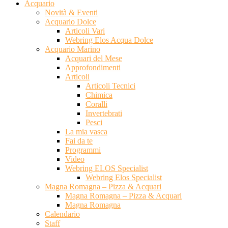
Acquario
Novità & Eventi
Acquario Dolce
Articoli Vari
Webring Elos Acqua Dolce
Acquario Marino
Acquari del Mese
Approfondimenti
Articoli
Articoli Tecnici
Chimica
Coralli
Invertebrati
Pesci
La mia vasca
Fai da te
Programmi
Video
Webring ELOS Specialist
Webring Elos Specialist
Magna Romagna – Pizza & Acquari
Magna Romagna – Pizza & Acquari
Magna Romagna
Calendario
Staff