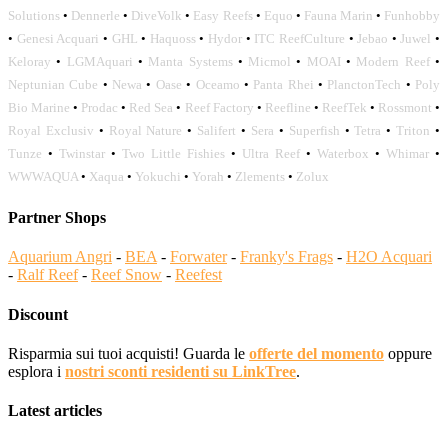
Solutions
•
Dennerle
•
DiveVolk
•
Easy Reefs
•
Equo
•
Fauna Marin
•
Funhobby
•
Genesi Acquari
•
GHL
•
Haquoss
•
Hydor
•
ITC ReefCulture
•
Jebao
•
Juwel
•
Keloray
•
LGMAquari
•
Manta Systems
•
Micmol
•
MOAI
•
Modern Reef
•
Neptunian Cube
•
Newa
•
Oase
•
Oceamo
•
Panta Rhei
•
PlanctonTech
•
Poly
Bio Marine
•
Prodac
•
Red Sea
•
Reef Factory
•
Reefline
•
ReefTek
•
Rossmont
•
Royal Exclusiv
•
Royal Nature
•
Salifert
•
Sera
•
Superfish
•
Tetra
•
Triton
•
Tunze
•
Twinstar
•
Two Little Fishies
•
Ultra Reef
•
Waterbox
•
Whimar
•
WWWAQUA
•
Xaqua
•
Yokuchi
•
Yorah
•
Zlements
•
Zolux
Partner Shops
Aquarium Angri
-
BEA
-
Forwater
-
Franky's Frags
-
H2O Acquari
-
Ralf Reef
-
Reef Snow
-
Reefest
Discount
Risparmia sui tuoi acquisti! Guarda le
offerte del momento
oppure
esplora i
nostri sconti residenti su LinkTree
.
Latest articles