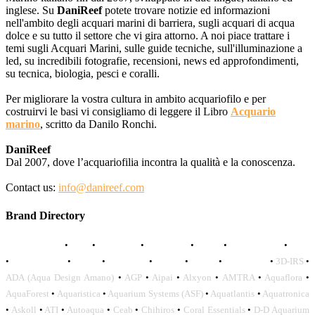
inglese. Su
DaniReef
potete trovare notizie ed informazioni
nell'ambito degli acquari marini di barriera, sugli acquari di acqua
dolce e su tutto il settore che vi gira attorno. A noi piace trattare i
temi sugli Acquari Marini, sulle guide tecniche, sull'illuminazione a
led, su incredibili fotografie, recensioni, news ed approfondimenti,
su tecnica, biologia, pesci e coralli.
Per migliorare la vostra cultura in ambito acquariofilo e per
costruirvi le basi vi consigliamo di leggere il Libro
Acquario
marino
, scritto da Danilo Ronchi.
DaniReef
Dal 2007, dove l’acquariofilia incontra la qualità e la conoscenza.
Contact us:
info@danireef.com
Brand Directory
AQUADISTRI
•
BEA
•
CARMAR
•
DAPHBIO
•
ELOS
•
FORWATER
•
GNC
•
OCEANLIFE
•
OCTO
•
ORPHEK
•
SICCE
•
TECO
•
VCORALS
•
3D-IRS
•
ADA (Aqua Design Amano)
•
AGP
•
Aipai
•
Alxyon
•
AMTRA
•
Aquaflora
•
AquaForest
•
Aquaristica
•
Aquarium Systems (ASF)
•
Aquatlantis
•
Aquatronica
•
Askoll
•
ATI
•
Autoaqua
•
Ceab
•
Chihiros
•
Coral Essentials
•
D-D Aquarium