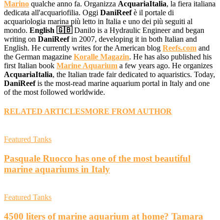
Marino
qualche anno fa. Organizza
AcquariaItalia
, la fiera italiana
dedicata all'acquariofilia. Oggi
DaniReef
è il portale di
acquariologia marina più letto in Italia e uno dei più seguiti al
mondo.
English 🇬🇧
Danilo is a Hydraulic Engineer and began
writing on
DaniReef
in 2007, developing it in both Italian and
English. He currently writes for the American blog
Reefs.com
and
the German magazine
Koralle Magazin
. He has also published his
first Italian book
Marine Aquarium
a few years ago. He organizes
AcquariaItalia
, the Italian trade fair dedicated to aquaristics. Today,
DaniReef
is the most-read marine aquarium portal in Italy and one
of the most followed worldwide.
RELATED ARTICLES
MORE FROM AUTHOR
Featured Tanks
Pasquale Ruocco has one of the most beautiful
marine aquariums in Italy
Featured Tanks
4500 liters of marine aquarium at home? Tamara