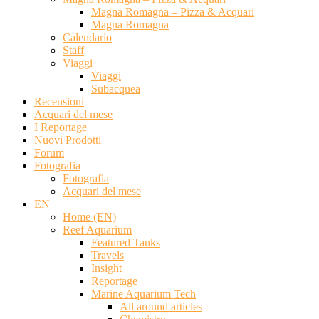
Magna Romagna – Pizza & Acquari
Magna Romagna
Calendario
Staff
Viaggi
Viaggi
Subacquea
Recensioni
Acquari del mese
I Reportage
Nuovi Prodotti
Forum
Fotografia
Fotografia
Acquari del mese
EN
Home (EN)
Reef Aquarium
Featured Tanks
Travels
Insight
Reportage
Marine Aquarium Tech
All around articles