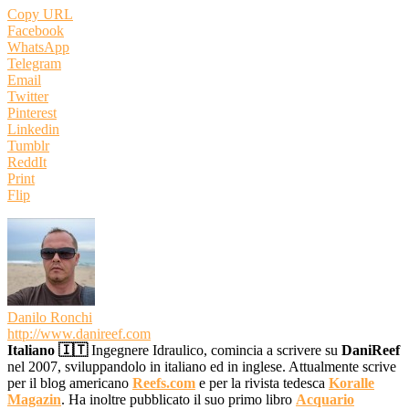
Copy URL
Facebook
WhatsApp
Telegram
Email
Twitter
Pinterest
Linkedin
Tumblr
ReddIt
Print
Flip
Danilo Ronchi
http://www.danireef.com
Italiano 🇮🇹
Ingegnere Idraulico, comincia a scrivere su
DaniReef
nel 2007, sviluppandolo in italiano ed in inglese. Attualmente scrive
per il blog americano
Reefs.com
e per la rivista tedesca
Koralle
Magazin
. Ha inoltre pubblicato il suo primo libro
Acquario