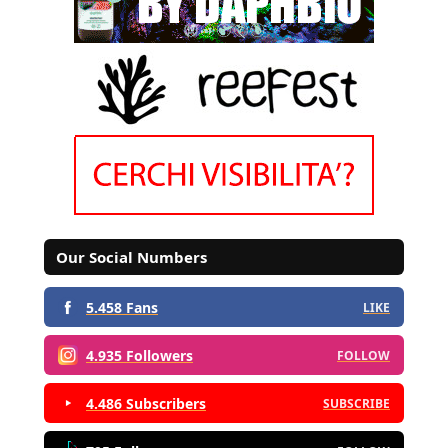
Our Social Numbers
5.458 Fans
LIKE
4.935 Followers
FOLLOW
4.486 Subscribers
SUBSCRIBE