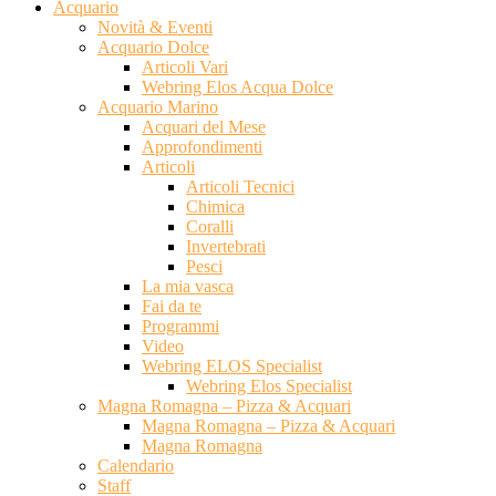
Acquario
Novità & Eventi
Acquario Dolce
Articoli Vari
Webring Elos Acqua Dolce
Acquario Marino
Acquari del Mese
Approfondimenti
Articoli
Articoli Tecnici
Chimica
Coralli
Invertebrati
Pesci
La mia vasca
Fai da te
Programmi
Video
Webring ELOS Specialist
Webring Elos Specialist
Magna Romagna – Pizza & Acquari
Magna Romagna – Pizza & Acquari
Magna Romagna
Calendario
Staff