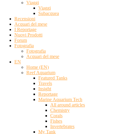
Viaggi
Viaggi
Subacquea
Recensioni
Acquari del mese
I Reportage
Nuovi Prodotti
Forum
Fotografia
Fotografia
Acquari del mese
EN
Home (EN)
Reef Aquarium
Featured Tanks
Travels
Insight
Reportage
Marine Aquarium Tech
All around articles
Chemistry
Corals
Fishes
Invertebrates
My Tank