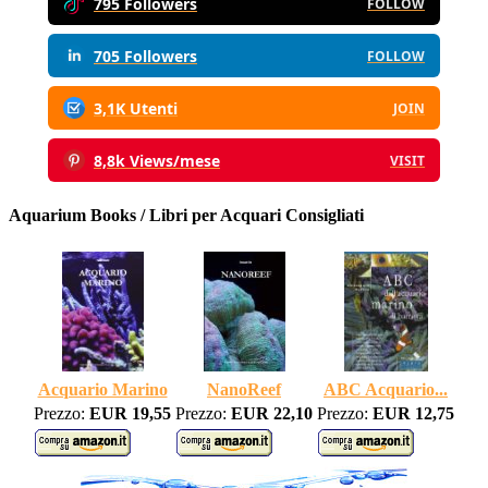
795 Followers
FOLLOW
705 Followers
FOLLOW
3,1K Utenti
JOIN
8,8k Views/mese
VISIT
Aquarium Books / Libri per Acquari Consigliati
Acquario Marino
NanoReef
ABC Acquario...
Prezzo:
EUR 19,55
Prezzo:
EUR 22,10
Prezzo:
EUR 12,75