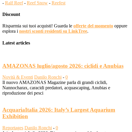
-
Ralf Reef
-
Reef Snow
-
Reefest
Discount
Risparmia sui tuoi acquisti! Guarda le
offerte del momento
oppure
esplora i
nostri sconti residenti su LinkTree
.
Latest articles
AMAZONAS luglio/agosto 2026: ciclidi e Anubias
Novità & Eventi
Danilo Ronchi
-
0
Il nuovo AMAZONAS Magazine parla di grandi ciclidi,
Nannocharax, caracidi predatori, acquascaping, Anubias e
riproduzione dei pesci
AcquariaItalia 2026: Italy’s Largest Aquarium
Exhibition
Reportages
Danilo Ronchi
-
0