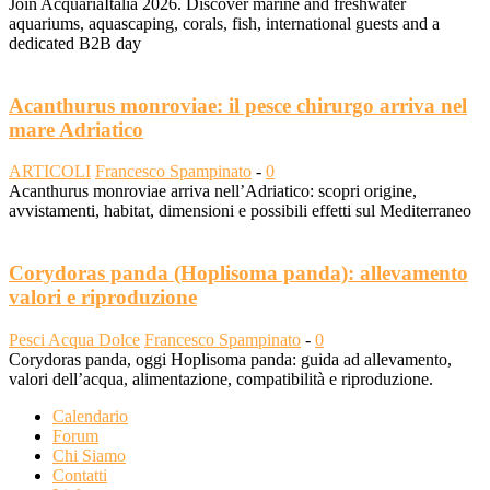
Join AcquariaItalia 2026. Discover marine and freshwater
aquariums, aquascaping, corals, fish, international guests and a
dedicated B2B day
Acanthurus monroviae: il pesce chirurgo arriva nel
mare Adriatico
ARTICOLI
Francesco Spampinato
-
0
Acanthurus monroviae arriva nell’Adriatico: scopri origine,
avvistamenti, habitat, dimensioni e possibili effetti sul Mediterraneo
Corydoras panda (Hoplisoma panda): allevamento
valori e riproduzione
Pesci Acqua Dolce
Francesco Spampinato
-
0
Corydoras panda, oggi Hoplisoma panda: guida ad allevamento,
valori dell’acqua, alimentazione, compatibilità e riproduzione.
Calendario
Forum
Chi Siamo
Contatti