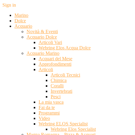
Sign in
Marino
Dolce
Acquario
Novità & Eventi
Acquario Dolce
Articoli Vari
Webring Elos Acqua Dolce
Acquario Marino
Acquari del Mese
Approfondimenti
Articoli
Articoli Tecnici
Chimica
Coralli
Invertebrati
Pesci
La mia vasca
Fai da te
Programmi
Video
Webring ELOS Specialist
Webring Elos Specialist
Magna Romagna – Pizza & Acquari