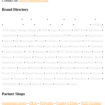
Contact us:
info@danireef.com
Brand Directory
AQUADISTRI
•
BEA
•
CARMAR
•
DAPHBIO
•
ELOS
•
FORWATER
•
GNC
•
OCEANLIFE
•
OCTO
•
ORPHEK
•
SICCE
•
TECO
•
VCORALS
•
3D-IRS
•
ADA (Aqua Design Amano)
•
AGP
•
Aipai
•
Alxyon
•
AMTRA
•
Aquaflora
•
AquaForest
•
Aquaristica
•
Aquarium Systems (ASF)
•
Aquatlantis
•
Aquatronica
•
Askoll
•
ATI
•
Autoaqua
•
Ceab
•
Chihiros
•
Coral Essentials
•
D-D Aquarium
Solutions
•
Dennerle
•
DiveVolk
•
Easy Reefs
•
Equo
•
Fauna Marin
•
Funhobby
•
Genesi Acquari
•
GHL
•
Haquoss
•
Hydor
•
ITC ReefCulture
•
Jebao
•
Juwel
•
Keloray
•
LGMAquari
•
Manta Systems
•
Micmol
•
MOAI
•
Modern Reef
•
Neptunian Cube
•
Newa
•
Oase
•
Oceamo
•
Panta Rhei
•
PlanctonTech
•
Poly
Bio Marine
•
Prodac
•
Red Sea
•
Reef Factory
•
Reefline
•
ReefTek
•
Rossmont
•
Royal Exclusiv
•
Royal Nature
•
Salifert
•
Sera
•
Superfish
•
Tetra
•
Triton
•
Tunze
•
Twinstar
•
Two Little Fishies
•
Ultra Reef
•
Waterbox
•
Whimar
•
WWWAQUA
•
Xaqua
•
Yokuchi
•
Yorah
•
Zlements
•
Zolux
Partner Shops
Aquarium Angri
-
BEA
-
Forwater
-
Franky's Frags
-
H2O Acquari