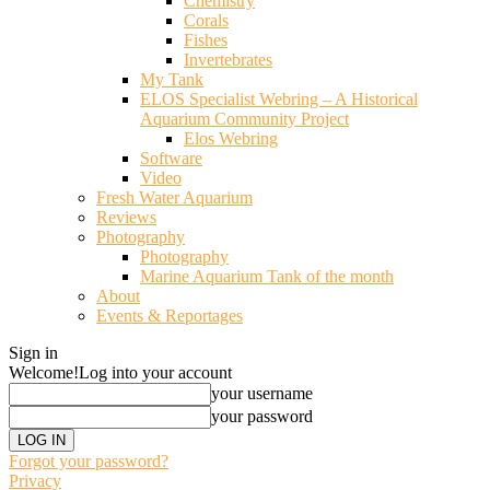
Chemistry
Corals
Fishes
Invertebrates
My Tank
ELOS Specialist Webring – A Historical
Aquarium Community Project
Elos Webring
Software
Video
Fresh Water Aquarium
Reviews
Photography
Photography
Marine Aquarium Tank of the month
About
Events & Reportages
Sign in
Welcome!
Log into your account
your username
your password
Forgot your password?
Privacy