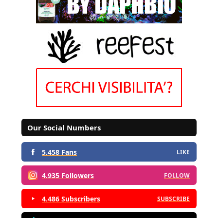
Our Social Numbers
5.458 Fans
LIKE
4.935 Followers
FOLLOW
4.486 Subscribers
SUBSCRIBE