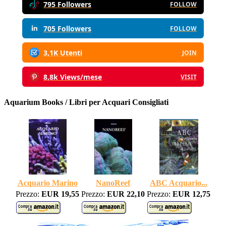
795 Followers
FOLLOW
705 Followers
FOLLOW
3,1K Utenti
JOIN
8,8k Views/mese
VISIT
Aquarium Books / Libri per Acquari Consigliati
Acquario Marino
NanoReef
ABC Acquario...
Prezzo:
EUR 19,55
Prezzo:
EUR 22,10
Prezzo:
EUR 12,75