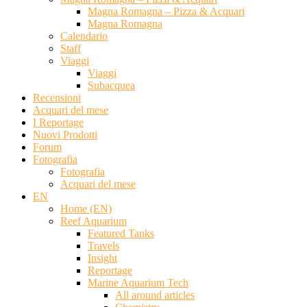
Magna Romagna – Pizza & Acquari
Magna Romagna
Calendario
Staff
Viaggi
Viaggi
Subacquea
Recensioni
Acquari del mese
I Reportage
Nuovi Prodotti
Forum
Fotografia
Fotografia
Acquari del mese
EN
Home (EN)
Reef Aquarium
Featured Tanks
Travels
Insight
Reportage
Marine Aquarium Tech
All around articles