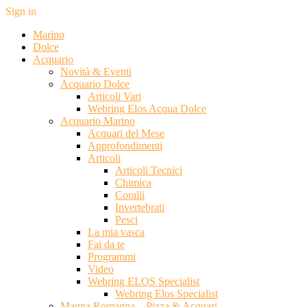
Sign in
Marino
Dolce
Acquario
Novità & Eventi
Acquario Dolce
Articoli Vari
Webring Elos Acqua Dolce
Acquario Marino
Acquari del Mese
Approfondimenti
Articoli
Articoli Tecnici
Chimica
Coralli
Invertebrati
Pesci
La mia vasca
Fai da te
Programmi
Video
Webring ELOS Specialist
Webring Elos Specialist
Magna Romagna – Pizza & Acquari