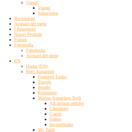
Viaggi
Viaggi
Subacquea
Recensioni
Acquari del mese
I Reportage
Nuovi Prodotti
Forum
Fotografia
Fotografia
Acquari del mese
EN
Home (EN)
Reef Aquarium
Featured Tanks
Travels
Insight
Reportage
Marine Aquarium Tech
All around articles
Chemistry
Corals
Fishes
Invertebrates
My Tank