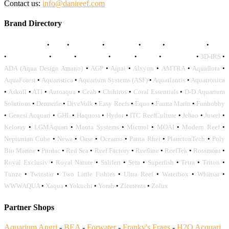
Contact us:
info@danireef.com
Brand Directory
AQUADISTRI
•
BEA
•
CARMAR
•
DAPHBIO
•
ELOS
•
FORWATER
•
GNC
•
OCEANLIFE
•
OCTO
•
ORPHEK
•
SICCE
•
TECO
•
VCORALS
•
3D-IRS
•
ADA (Aqua Design Amano)
•
AGP
•
Aipai
•
Alxyon
•
AMTRA
•
Aquaflora
•
AquaForest
•
Aquaristica
•
Aquarium Systems (ASF)
•
Aquatlantis
•
Aquatronica
•
Askoll
•
ATI
•
Autoaqua
•
Ceab
•
Chihiros
•
Coral Essentials
•
D-D Aquarium
Solutions
•
Dennerle
•
DiveVolk
•
Easy Reefs
•
Equo
•
Fauna Marin
•
Funhobby
•
Genesi Acquari
•
GHL
•
Haquoss
•
Hydor
•
ITC ReefCulture
•
Jebao
•
Juwel
•
Keloray
•
LGMAquari
•
Manta Systems
•
Micmol
•
MOAI
•
Modern Reef
•
Neptunian Cube
•
Newa
•
Oase
•
Oceamo
•
Panta Rhei
•
PlanctonTech
•
Poly
Bio Marine
•
Prodac
•
Red Sea
•
Reef Factory
•
Reefline
•
ReefTek
•
Rossmont
•
Royal Exclusiv
•
Royal Nature
•
Salifert
•
Sera
•
Superfish
•
Tetra
•
Triton
•
Tunze
•
Twinstar
•
Two Little Fishies
•
Ultra Reef
•
Waterbox
•
Whimar
•
WWWAQUA
•
Xaqua
•
Yokuchi
•
Yorah
•
Zlements
•
Zolux
Partner Shops
Aquarium Angri
-
BEA
-
Forwater
-
Franky's Frags
-
H2O Acquari