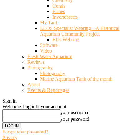
Chemistry
Corals
Fishes
Invertebrates
My Tank
ELOS Specialist Webring – A Historical
Aquarium Community Project
Elos Webring
Software
Video
Fresh Water Aquarium
Reviews
Photography
Photography
Marine Aquarium Tank of the month
About
Events & Reportages
Sign in
Welcome!
Log into your account
your username
your password
Forgot your password?
Privacy