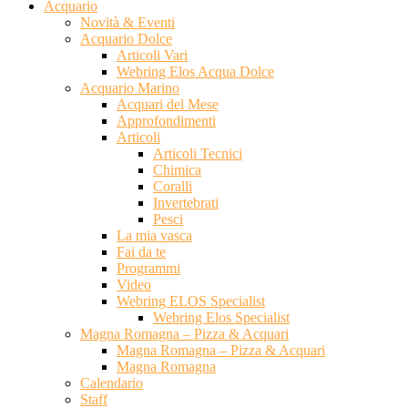
Acquario
Novità & Eventi
Acquario Dolce
Articoli Vari
Webring Elos Acqua Dolce
Acquario Marino
Acquari del Mese
Approfondimenti
Articoli
Articoli Tecnici
Chimica
Coralli
Invertebrati
Pesci
La mia vasca
Fai da te
Programmi
Video
Webring ELOS Specialist
Webring Elos Specialist
Magna Romagna – Pizza & Acquari
Magna Romagna – Pizza & Acquari
Magna Romagna
Calendario
Staff