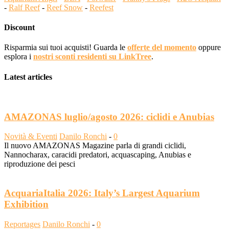
-
Ralf Reef
-
Reef Snow
-
Reefest
Discount
Risparmia sui tuoi acquisti! Guarda le
offerte del momento
oppure
esplora i
nostri sconti residenti su LinkTree
.
Latest articles
AMAZONAS luglio/agosto 2026: ciclidi e Anubias
Novità & Eventi
Danilo Ronchi
-
0
Il nuovo AMAZONAS Magazine parla di grandi ciclidi,
Nannocharax, caracidi predatori, acquascaping, Anubias e
riproduzione dei pesci
AcquariaItalia 2026: Italy’s Largest Aquarium
Exhibition
Reportages
Danilo Ronchi
-
0