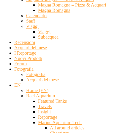
Magna Romagna – Pizza & Acquari
Magna Romagna
Calendario
Staff
Viaggi
Viaggi
Subacquea
Recensioni
Acquari del mese
I Reportage
Nuovi Prodotti
Forum
Fotografia
Fotografia
Acquari del mese
EN
Home (EN)
Reef Aquarium
Featured Tanks
Travels
Insight
Reportage
Marine Aquarium Tech
All around articles