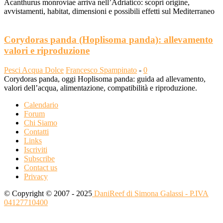
Acanthurus monroviae arriva nell’Adriatico: scopri origine,
avvistamenti, habitat, dimensioni e possibili effetti sul Mediterraneo
Corydoras panda (Hoplisoma panda): allevamento
valori e riproduzione
Pesci Acqua Dolce
Francesco Spampinato
-
0
Corydoras panda, oggi Hoplisoma panda: guida ad allevamento,
valori dell’acqua, alimentazione, compatibilità e riproduzione.
Calendario
Forum
Chi Siamo
Contatti
Links
Iscriviti
Subscribe
Contact us
Privacy
© Copyright © 2007 - 2025
DaniReef di Simona Galassi - P.IVA
04127710400