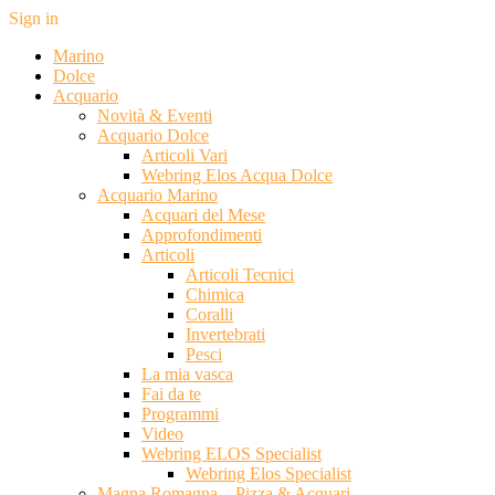
Sign in
Marino
Dolce
Acquario
Novità & Eventi
Acquario Dolce
Articoli Vari
Webring Elos Acqua Dolce
Acquario Marino
Acquari del Mese
Approfondimenti
Articoli
Articoli Tecnici
Chimica
Coralli
Invertebrati
Pesci
La mia vasca
Fai da te
Programmi
Video
Webring ELOS Specialist
Webring Elos Specialist
Magna Romagna – Pizza & Acquari