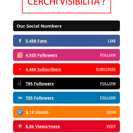
Our Social Numbers
5.458 Fans
LIKE
4.935 Followers
FOLLOW
4.486 Subscribers
SUBSCRIBE
795 Followers
FOLLOW
705 Followers
FOLLOW
3,1K Utenti
JOIN
8,8k Views/mese
VISIT