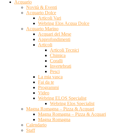
Acquario
Novità & Eventi
Acquario Dolce
Articoli Vari
Webring Elos Acqua Dolce
Acquario Marino
Acquari del Mese
Approfondimenti
Articoli
Articoli Tecnici
Chimica
Coralli
Invertebrati
Pesci
La mia vasca
Fai da te
Programmi
Video
Webring ELOS Specialist
Webring Elos Specialist
Magna Romagna – Pizza & Acquari
Magna Romagna – Pizza & Acquari
Magna Romagna
Calendario
Staff