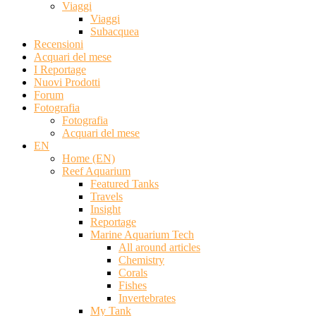
Viaggi
Viaggi
Subacquea
Recensioni
Acquari del mese
I Reportage
Nuovi Prodotti
Forum
Fotografia
Fotografia
Acquari del mese
EN
Home (EN)
Reef Aquarium
Featured Tanks
Travels
Insight
Reportage
Marine Aquarium Tech
All around articles
Chemistry
Corals
Fishes
Invertebrates
My Tank