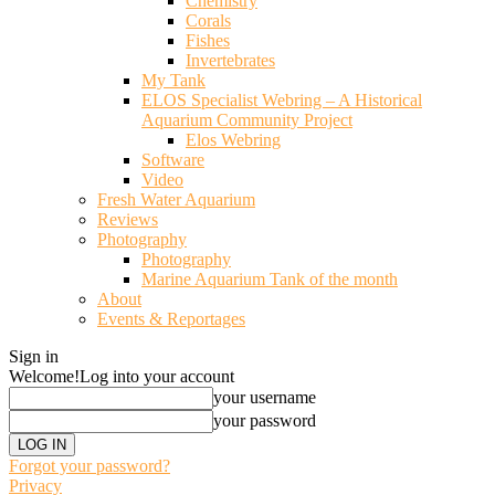
Chemistry
Corals
Fishes
Invertebrates
My Tank
ELOS Specialist Webring – A Historical
Aquarium Community Project
Elos Webring
Software
Video
Fresh Water Aquarium
Reviews
Photography
Photography
Marine Aquarium Tank of the month
About
Events & Reportages
Sign in
Welcome!
Log into your account
your username
your password
Forgot your password?
Privacy