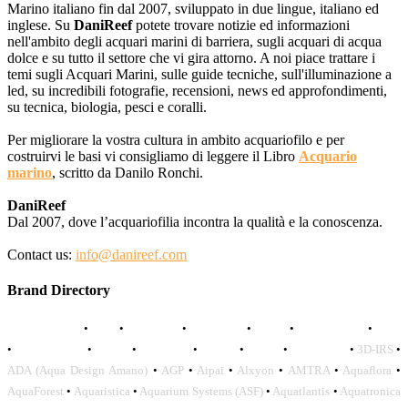
Marino italiano fin dal 2007, sviluppato in due lingue, italiano ed
inglese. Su
DaniReef
potete trovare notizie ed informazioni
nell'ambito degli acquari marini di barriera, sugli acquari di acqua
dolce e su tutto il settore che vi gira attorno. A noi piace trattare i
temi sugli Acquari Marini, sulle guide tecniche, sull'illuminazione a
led, su incredibili fotografie, recensioni, news ed approfondimenti,
su tecnica, biologia, pesci e coralli.
Per migliorare la vostra cultura in ambito acquariofilo e per
costruirvi le basi vi consigliamo di leggere il Libro
Acquario
marino
, scritto da Danilo Ronchi.
DaniReef
Dal 2007, dove l’acquariofilia incontra la qualità e la conoscenza.
Contact us:
info@danireef.com
Brand Directory
AQUADISTRI
•
BEA
•
CARMAR
•
DAPHBIO
•
ELOS
•
FORWATER
•
GNC
•
OCEANLIFE
•
OCTO
•
ORPHEK
•
SICCE
•
TECO
•
VCORALS
•
3D-IRS
•
ADA (Aqua Design Amano)
•
AGP
•
Aipai
•
Alxyon
•
AMTRA
•
Aquaflora
•
AquaForest
•
Aquaristica
•
Aquarium Systems (ASF)
•
Aquatlantis
•
Aquatronica