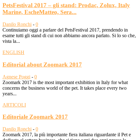
PetsFestival 2017 – gli stand: Prodac, Zolux, Italy
Marine, EscheMatteo, Sera...
Danilo Ronchi
-
0
Continuiamo oggi a parlare del PetsFestival 2017, prendendo in
esame tutti gli stand di cui non abbiamo ancora parlato. Si lo so che,
vista la...
ENGLISH
Editorial about Zoomark 2017
Agnese Poggi
-
0
Zoomark 2017 is the most important exhibition in Italy for what
concerns the business world of the pet. It takes place every two
years...
ARTICOLI
Editoriale Zoomark 2017
Danilo Ronchi
-
0
Zoomark 2017, la più importante fiera italiana riguardante il Pet e