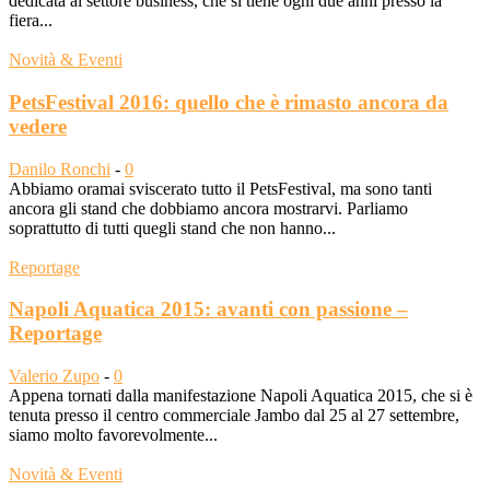
dedicata al settore business, che si tiene ogni due anni presso la
fiera...
Novità & Eventi
PetsFestival 2016: quello che è rimasto ancora da
vedere
Danilo Ronchi
-
0
Abbiamo oramai sviscerato tutto il PetsFestival, ma sono tanti
ancora gli stand che dobbiamo ancora mostrarvi. Parliamo
soprattutto di tutti quegli stand che non hanno...
Reportage
Napoli Aquatica 2015: avanti con passione –
Reportage
Valerio Zupo
-
0
Appena tornati dalla manifestazione Napoli Aquatica 2015, che si è
tenuta presso il centro commerciale Jambo dal 25 al 27 settembre,
siamo molto favorevolmente...
Novità & Eventi