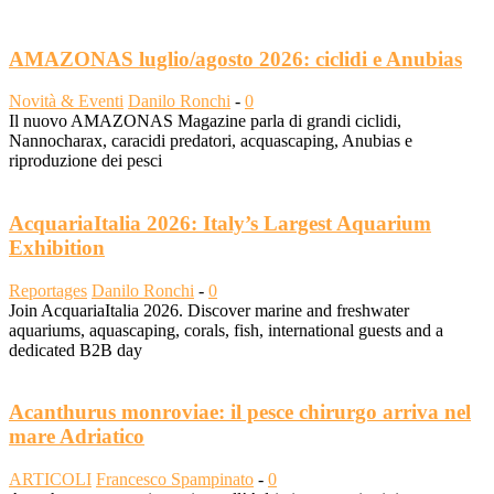
AMAZONAS luglio/agosto 2026: ciclidi e Anubias
Novità & Eventi
Danilo Ronchi
-
0
Il nuovo AMAZONAS Magazine parla di grandi ciclidi,
Nannocharax, caracidi predatori, acquascaping, Anubias e
riproduzione dei pesci
AcquariaItalia 2026: Italy’s Largest Aquarium
Exhibition
Reportages
Danilo Ronchi
-
0
Join AcquariaItalia 2026. Discover marine and freshwater
aquariums, aquascaping, corals, fish, international guests and a
dedicated B2B day
Acanthurus monroviae: il pesce chirurgo arriva nel
mare Adriatico
ARTICOLI
Francesco Spampinato
-
0