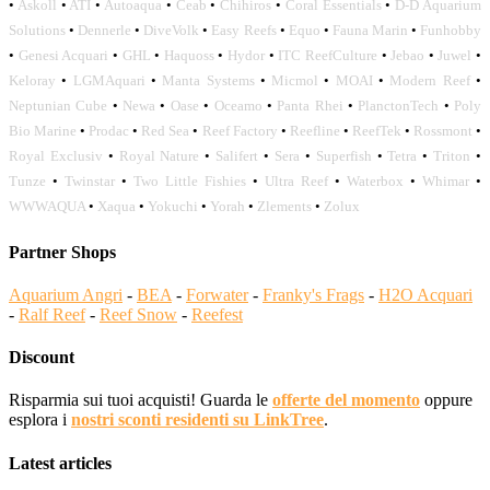
•
Askoll
•
ATI
•
Autoaqua
•
Ceab
•
Chihiros
•
Coral Essentials
•
D-D Aquarium
Solutions
•
Dennerle
•
DiveVolk
•
Easy Reefs
•
Equo
•
Fauna Marin
•
Funhobby
•
Genesi Acquari
•
GHL
•
Haquoss
•
Hydor
•
ITC ReefCulture
•
Jebao
•
Juwel
•
Keloray
•
LGMAquari
•
Manta Systems
•
Micmol
•
MOAI
•
Modern Reef
•
Neptunian Cube
•
Newa
•
Oase
•
Oceamo
•
Panta Rhei
•
PlanctonTech
•
Poly
Bio Marine
•
Prodac
•
Red Sea
•
Reef Factory
•
Reefline
•
ReefTek
•
Rossmont
•
Royal Exclusiv
•
Royal Nature
•
Salifert
•
Sera
•
Superfish
•
Tetra
•
Triton
•
Tunze
•
Twinstar
•
Two Little Fishies
•
Ultra Reef
•
Waterbox
•
Whimar
•
WWWAQUA
•
Xaqua
•
Yokuchi
•
Yorah
•
Zlements
•
Zolux
Partner Shops
Aquarium Angri
-
BEA
-
Forwater
-
Franky's Frags
-
H2O Acquari
-
Ralf Reef
-
Reef Snow
-
Reefest
Discount
Risparmia sui tuoi acquisti! Guarda le
offerte del momento
oppure
esplora i
nostri sconti residenti su LinkTree
.
Latest articles