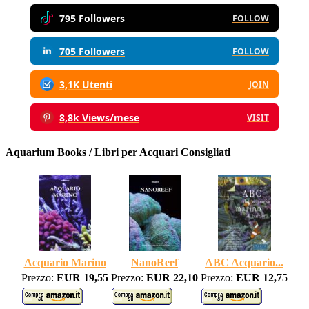
795 Followers
FOLLOW
705 Followers
FOLLOW
3,1K Utenti
JOIN
8,8k Views/mese
VISIT
Aquarium Books / Libri per Acquari Consigliati
Acquario Marino
NanoReef
ABC Acquario...
Prezzo:
EUR 19,55
Prezzo:
EUR 22,10
Prezzo:
EUR 12,75