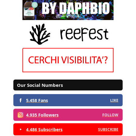
Our Social Numbers
5.458 Fans
LIKE
4.935 Followers
FOLLOW
4.486 Subscribers
SUBSCRIBE