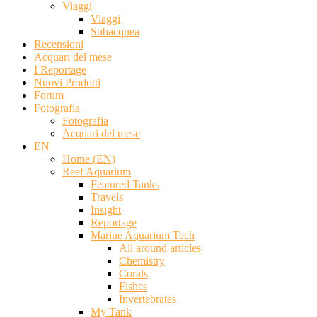
Viaggi
Viaggi
Subacquea
Recensioni
Acquari del mese
I Reportage
Nuovi Prodotti
Forum
Fotografia
Fotografia
Acquari del mese
EN
Home (EN)
Reef Aquarium
Featured Tanks
Travels
Insight
Reportage
Marine Aquarium Tech
All around articles
Chemistry
Corals
Fishes
Invertebrates
My Tank