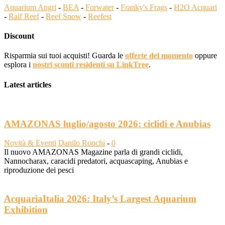
Aquarium Angri
-
BEA
-
Forwater
-
Franky's Frags
-
H2O Acquari
-
Ralf Reef
-
Reef Snow
-
Reefest
Discount
Risparmia sui tuoi acquisti! Guarda le
offerte del momento
oppure
esplora i
nostri sconti residenti su LinkTree
.
Latest articles
AMAZONAS luglio/agosto 2026: ciclidi e Anubias
Novità & Eventi
Danilo Ronchi
-
0
Il nuovo AMAZONAS Magazine parla di grandi ciclidi,
Nannocharax, caracidi predatori, acquascaping, Anubias e
riproduzione dei pesci
AcquariaItalia 2026: Italy’s Largest Aquarium
Exhibition