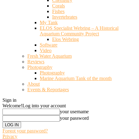
Chemistry
Corals
Fishes
Invertebrates
My Tank
ELOS Specialist Webring – A Historical
Aquarium Community Project
Elos Webring
Software
Video
Fresh Water Aquarium
Reviews
Photography
Photography
Marine Aquarium Tank of the month
About
Events & Reportages
Sign in
Welcome!
Log into your account
your username
your password
Forgot your password?
Privacy