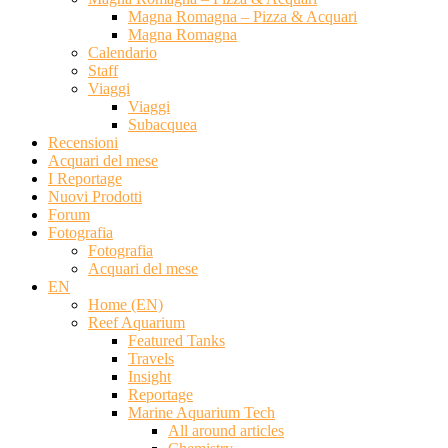
Magna Romagna – Pizza & Acquari
Magna Romagna
Calendario
Staff
Viaggi
Viaggi
Subacquea
Recensioni
Acquari del mese
I Reportage
Nuovi Prodotti
Forum
Fotografia
Fotografia
Acquari del mese
EN
Home (EN)
Reef Aquarium
Featured Tanks
Travels
Insight
Reportage
Marine Aquarium Tech
All around articles