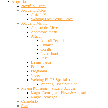
Acquario
Novità & Eventi
Acquario Dolce
Articoli Vari
Webring Elos Acqua Dolce
Acquario Marino
Acquari del Mese
Approfondimenti
Articoli
Articoli Tecnici
Chimica
Coralli
Invertebrati
Pesci
La mia vasca
Fai da te
Programmi
Video
Webring ELOS Specialist
Webring Elos Specialist
Magna Romagna – Pizza & Acquari
Magna Romagna – Pizza & Acquari
Magna Romagna
Calendario
Staff