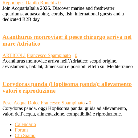
Reportages
Danilo Ronchi
-
0
Join AcquariaItalia 2026. Discover marine and freshwater
aquariums, aquascaping, corals, fish, international guests and a
dedicated B2B day
Acanthurus monroviae: il pesce chirurgo arriva nel
mare Adriatico
ARTICOLI
Francesco Spampinato
-
0
Acanthurus monroviae arriva nell’Adriatico: scopri origine,
avvistamenti, habitat, dimensioni e possibili effetti sul Mediterraneo
Corydoras panda (Hoplisoma panda): allevamento
valori e riproduzione
Pesci Acqua Dolce
Francesco Spampinato
-
0
Corydoras panda, oggi Hoplisoma panda: guida ad allevamento,
valori dell’acqua, alimentazione, compatibilità e riproduzione.
Calendario
Forum
Chi Siamo