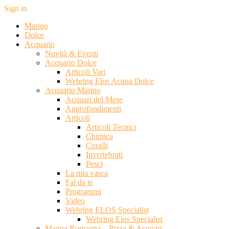
Sign in
Marino
Dolce
Acquario
Novità & Eventi
Acquario Dolce
Articoli Vari
Webring Elos Acqua Dolce
Acquario Marino
Acquari del Mese
Approfondimenti
Articoli
Articoli Tecnici
Chimica
Coralli
Invertebrati
Pesci
La mia vasca
Fai da te
Programmi
Video
Webring ELOS Specialist
Webring Elos Specialist
Magna Romagna – Pizza & Acquari