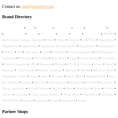
Contact us:
info@danireef.com
Brand Directory
AQUADISTRI
•
BEA
•
CARMAR
•
DAPHBIO
•
ELOS
•
FORWATER
•
GNC
•
OCEANLIFE
•
OCTO
•
ORPHEK
•
SICCE
•
TECO
•
VCORALS
•
3D-IRS
•
ADA (Aqua Design Amano)
•
AGP
•
Aipai
•
Alxyon
•
AMTRA
•
Aquaflora
•
AquaForest
•
Aquaristica
•
Aquarium Systems (ASF)
•
Aquatlantis
•
Aquatronica
•
Askoll
•
ATI
•
Autoaqua
•
Ceab
•
Chihiros
•
Coral Essentials
•
D-D Aquarium
Solutions
•
Dennerle
•
DiveVolk
•
Easy Reefs
•
Equo
•
Fauna Marin
•
Funhobby
•
Genesi Acquari
•
GHL
•
Haquoss
•
Hydor
•
ITC ReefCulture
•
Jebao
•
Juwel
•
Keloray
•
LGMAquari
•
Manta Systems
•
Micmol
•
MOAI
•
Modern Reef
•
Neptunian Cube
•
Newa
•
Oase
•
Oceamo
•
Panta Rhei
•
PlanctonTech
•
Poly
Bio Marine
•
Prodac
•
Red Sea
•
Reef Factory
•
Reefline
•
ReefTek
•
Rossmont
•
Royal Exclusiv
•
Royal Nature
•
Salifert
•
Sera
•
Superfish
•
Tetra
•
Triton
•
Tunze
•
Twinstar
•
Two Little Fishies
•
Ultra Reef
•
Waterbox
•
Whimar
•
WWWAQUA
•
Xaqua
•
Yokuchi
•
Yorah
•
Zlements
•
Zolux
Partner Shops