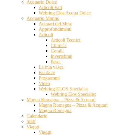
Acquario Dolce
Articoli Vari
Webring Elos Acqua Dolce
Acquario Marino
Acquari del Mese
Approfondimenti
Articoli
Articoli Tecnici
Chimica
Coralli
Invertebrati
Pesci
La mia vasca
Fai da te
Programmi
Video
Webring ELOS Specialist
Webring Elos Specialist
Magna Romagna – Pizza & Acquari
Magna Romagna – Pizza & Acquari
Magna Romagna
Calendario
Staff
Viaggi
Viaggi