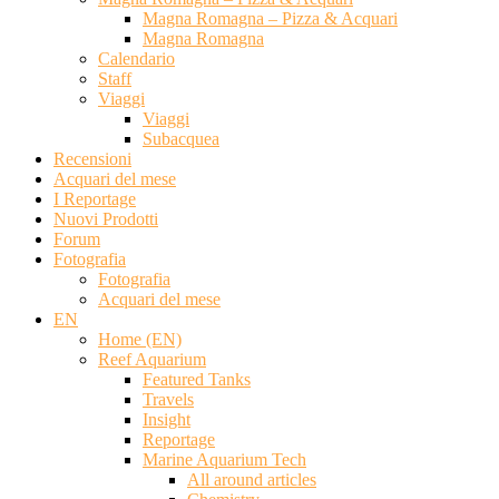
Magna Romagna – Pizza & Acquari
Magna Romagna
Calendario
Staff
Viaggi
Viaggi
Subacquea
Recensioni
Acquari del mese
I Reportage
Nuovi Prodotti
Forum
Fotografia
Fotografia
Acquari del mese
EN
Home (EN)
Reef Aquarium
Featured Tanks
Travels
Insight
Reportage
Marine Aquarium Tech
All around articles