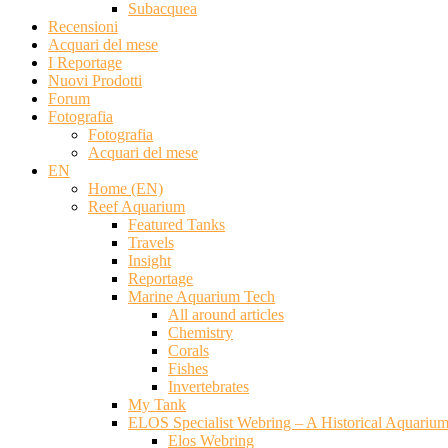
Subacquea
Recensioni
Acquari del mese
I Reportage
Nuovi Prodotti
Forum
Fotografia
Fotografia
Acquari del mese
EN
Home (EN)
Reef Aquarium
Featured Tanks
Travels
Insight
Reportage
Marine Aquarium Tech
All around articles
Chemistry
Corals
Fishes
Invertebrates
My Tank
ELOS Specialist Webring – A Historical Aquariu
Elos Webring