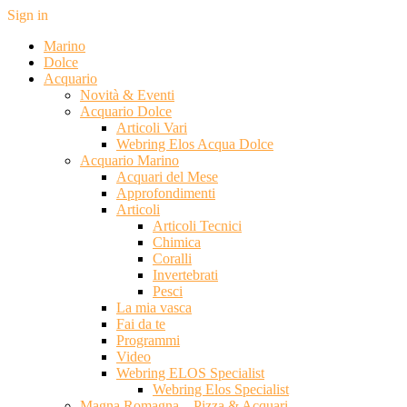
Sign in
Marino
Dolce
Acquario
Novità & Eventi
Acquario Dolce
Articoli Vari
Webring Elos Acqua Dolce
Acquario Marino
Acquari del Mese
Approfondimenti
Articoli
Articoli Tecnici
Chimica
Coralli
Invertebrati
Pesci
La mia vasca
Fai da te
Programmi
Video
Webring ELOS Specialist
Webring Elos Specialist
Magna Romagna – Pizza & Acquari