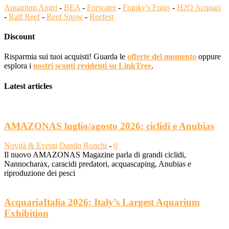
Aquarium Angri
-
BEA
-
Forwater
-
Franky's Frags
-
H2O Acquari
-
Ralf Reef
-
Reef Snow
-
Reefest
Discount
Risparmia sui tuoi acquisti! Guarda le
offerte del momento
oppure
esplora i
nostri sconti residenti su LinkTree
.
Latest articles
AMAZONAS luglio/agosto 2026: ciclidi e Anubias
Novità & Eventi
Danilo Ronchi
-
0
Il nuovo AMAZONAS Magazine parla di grandi ciclidi,
Nannocharax, caracidi predatori, acquascaping, Anubias e
riproduzione dei pesci
AcquariaItalia 2026: Italy’s Largest Aquarium
Exhibition