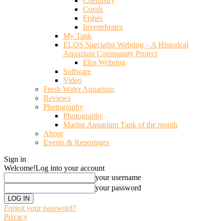
Chemistry
Corals
Fishes
Invertebrates
My Tank
ELOS Specialist Webring – A Historical
Aquarium Community Project
Elos Webring
Software
Video
Fresh Water Aquarium
Reviews
Photography
Photography
Marine Aquarium Tank of the month
About
Events & Reportages
Sign in
Welcome!
Log into your account
your username
your password
Forgot your password?
Privacy