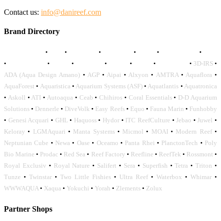
Contact us:
info@danireef.com
Brand Directory
AQUADISTRI
•
BEA
•
CARMAR
•
DAPHBIO
•
ELOS
•
FORWATER
•
GNC
•
OCEANLIFE
•
OCTO
•
ORPHEK
•
SICCE
•
TECO
•
VCORALS
•
3D-IRS
•
ADA (Aqua Design Amano)
•
AGP
•
Aipai
•
Alxyon
•
AMTRA
•
Aquaflora
•
AquaForest
•
Aquaristica
•
Aquarium Systems (ASF)
•
Aquatlantis
•
Aquatronica
•
Askoll
•
ATI
•
Autoaqua
•
Ceab
•
Chihiros
•
Coral Essentials
•
D-D Aquarium
Solutions
•
Dennerle
•
DiveVolk
•
Easy Reefs
•
Equo
•
Fauna Marin
•
Funhobby
•
Genesi Acquari
•
GHL
•
Haquoss
•
Hydor
•
ITC ReefCulture
•
Jebao
•
Juwel
•
Keloray
•
LGMAquari
•
Manta Systems
•
Micmol
•
MOAI
•
Modern Reef
•
Neptunian Cube
•
Newa
•
Oase
•
Oceamo
•
Panta Rhei
•
PlanctonTech
•
Poly
Bio Marine
•
Prodac
•
Red Sea
•
Reef Factory
•
Reefline
•
ReefTek
•
Rossmont
•
Royal Exclusiv
•
Royal Nature
•
Salifert
•
Sera
•
Superfish
•
Tetra
•
Triton
•
Tunze
•
Twinstar
•
Two Little Fishies
•
Ultra Reef
•
Waterbox
•
Whimar
•
WWWAQUA
•
Xaqua
•
Yokuchi
•
Yorah
•
Zlements
•
Zolux
Partner Shops