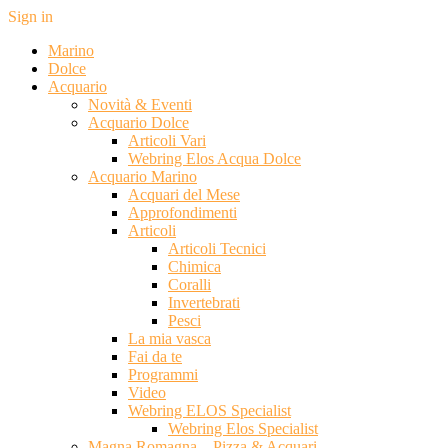
Sign in
Marino
Dolce
Acquario
Novità & Eventi
Acquario Dolce
Articoli Vari
Webring Elos Acqua Dolce
Acquario Marino
Acquari del Mese
Approfondimenti
Articoli
Articoli Tecnici
Chimica
Coralli
Invertebrati
Pesci
La mia vasca
Fai da te
Programmi
Video
Webring ELOS Specialist
Webring Elos Specialist
Magna Romagna – Pizza & Acquari