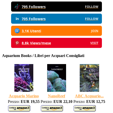
795 Followers
FOLLOW
705 Followers
FOLLOW
3,1K Utenti
JOIN
8,8k Views/mese
VISIT
Aquarium Books / Libri per Acquari Consigliati
Acquario Marino
NanoReef
ABC Acquario...
Prezzo:
EUR 19,55
Prezzo:
EUR 22,10
Prezzo:
EUR 12,75