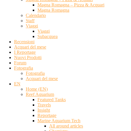
Magna Romagna – Pizza & Acquari
Magna Romagna
Calendario
Staff
Viaggi
Viaggi
Subacquea
Recensioni
Acquari del mese
I Reportage
Nuovi Prodotti
Forum
Fotografia
Fotografia
Acquari del mese
EN
Home (EN)
Reef Aquarium
Featured Tanks
Travels
Insight
Reportage
Marine Aquarium Tech
All around articles