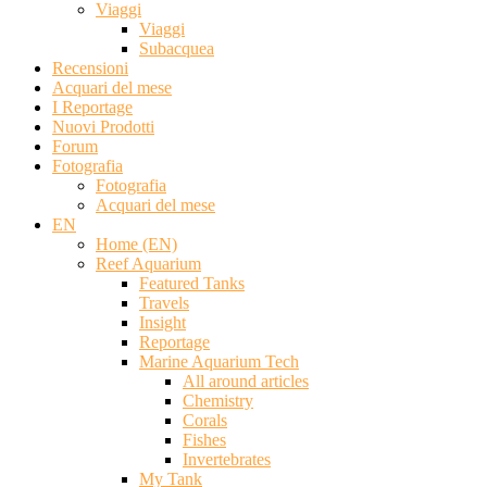
Viaggi
Viaggi
Subacquea
Recensioni
Acquari del mese
I Reportage
Nuovi Prodotti
Forum
Fotografia
Fotografia
Acquari del mese
EN
Home (EN)
Reef Aquarium
Featured Tanks
Travels
Insight
Reportage
Marine Aquarium Tech
All around articles
Chemistry
Corals
Fishes
Invertebrates
My Tank