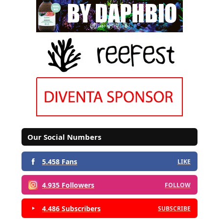
Our Social Numbers
5.458 Fans
LIKE
4.935 Followers
FOLLOW
4.486 Subscribers
SUBSCRIBE