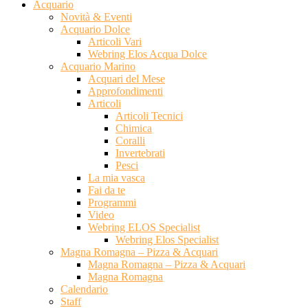
Acquario
Novità & Eventi
Acquario Dolce
Articoli Vari
Webring Elos Acqua Dolce
Acquario Marino
Acquari del Mese
Approfondimenti
Articoli
Articoli Tecnici
Chimica
Coralli
Invertebrati
Pesci
La mia vasca
Fai da te
Programmi
Video
Webring ELOS Specialist
Webring Elos Specialist
Magna Romagna – Pizza & Acquari
Magna Romagna – Pizza & Acquari
Magna Romagna
Calendario
Staff