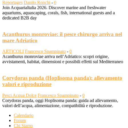
Reportages
Danilo Ronchi
-
0
Join AcquariaItalia 2026. Discover marine and freshwater
aquariums, aquascaping, corals, fish, international guests and a
dedicated B2B day
Acanthurus monroviae: il pesce chirurgo arriva nel
mare Adriatico
ARTICOLI
Francesco Spampinato
-
0
Acanthurus monroviae arriva nell’Adriatico: scopri origine,
avvistamenti, habitat, dimensioni e possibili effetti sul Mediterraneo
Corydoras panda (Hoplisoma panda): allevamento
valori e riproduzione
Pesci Acqua Dolce
Francesco Spampinato
-
0
Corydoras panda, oggi Hoplisoma panda: guida ad allevamento,
valori dell’acqua, alimentazione, compatibilità e riproduzione.
Calendario
Forum
Chi Siamo