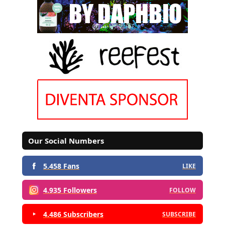
Our Social Numbers
5.458 Fans
LIKE
4.935 Followers
FOLLOW
4.486 Subscribers
SUBSCRIBE