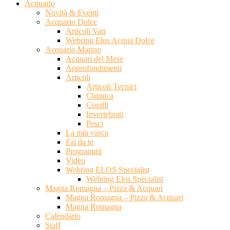
Acquario
Novità & Eventi
Acquario Dolce
Articoli Vari
Webring Elos Acqua Dolce
Acquario Marino
Acquari del Mese
Approfondimenti
Articoli
Articoli Tecnici
Chimica
Coralli
Invertebrati
Pesci
La mia vasca
Fai da te
Programmi
Video
Webring ELOS Specialist
Webring Elos Specialist
Magna Romagna – Pizza & Acquari
Magna Romagna – Pizza & Acquari
Magna Romagna
Calendario
Staff