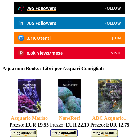
795 Followers
FOLLOW
705 Followers
FOLLOW
3,1K Utenti
JOIN
8,8k Views/mese
VISIT
Aquarium Books / Libri per Acquari Consigliati
Acquario Marino
NanoReef
ABC Acquario...
Prezzo:
EUR 19,55
Prezzo:
EUR 22,10
Prezzo:
EUR 12,75