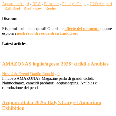
Aquarium Angri
-
BEA
-
Forwater
-
Franky's Frags
-
H2O Acquari
-
Ralf Reef
-
Reef Snow
-
Reefest
Discount
Risparmia sui tuoi acquisti! Guarda le
offerte del momento
oppure
esplora i
nostri sconti residenti su LinkTree
.
Latest articles
AMAZONAS luglio/agosto 2026: ciclidi e Anubias
Novità & Eventi
Danilo Ronchi
-
0
Il nuovo AMAZONAS Magazine parla di grandi ciclidi,
Nannocharax, caracidi predatori, acquascaping, Anubias e
riproduzione dei pesci
AcquariaItalia 2026: Italy’s Largest Aquarium
Exhibition