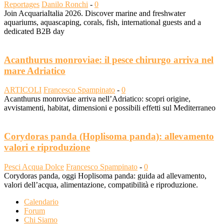
Reportages
Danilo Ronchi
-
0
Join AcquariaItalia 2026. Discover marine and freshwater
aquariums, aquascaping, corals, fish, international guests and a
dedicated B2B day
Acanthurus monroviae: il pesce chirurgo arriva nel
mare Adriatico
ARTICOLI
Francesco Spampinato
-
0
Acanthurus monroviae arriva nell’Adriatico: scopri origine,
avvistamenti, habitat, dimensioni e possibili effetti sul Mediterraneo
Corydoras panda (Hoplisoma panda): allevamento
valori e riproduzione
Pesci Acqua Dolce
Francesco Spampinato
-
0
Corydoras panda, oggi Hoplisoma panda: guida ad allevamento,
valori dell’acqua, alimentazione, compatibilità e riproduzione.
Calendario
Forum
Chi Siamo