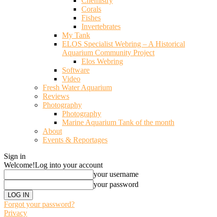
Chemistry
Corals
Fishes
Invertebrates
My Tank
ELOS Specialist Webring – A Historical
Aquarium Community Project
Elos Webring
Software
Video
Fresh Water Aquarium
Reviews
Photography
Photography
Marine Aquarium Tank of the month
About
Events & Reportages
Sign in
Welcome!
Log into your account
your username
your password
Forgot your password?
Privacy