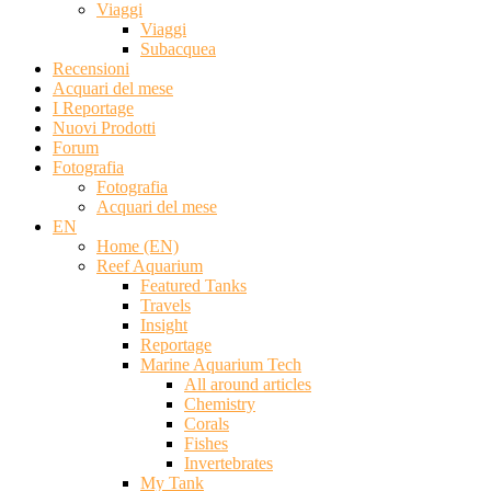
Viaggi
Viaggi
Subacquea
Recensioni
Acquari del mese
I Reportage
Nuovi Prodotti
Forum
Fotografia
Fotografia
Acquari del mese
EN
Home (EN)
Reef Aquarium
Featured Tanks
Travels
Insight
Reportage
Marine Aquarium Tech
All around articles
Chemistry
Corals
Fishes
Invertebrates
My Tank