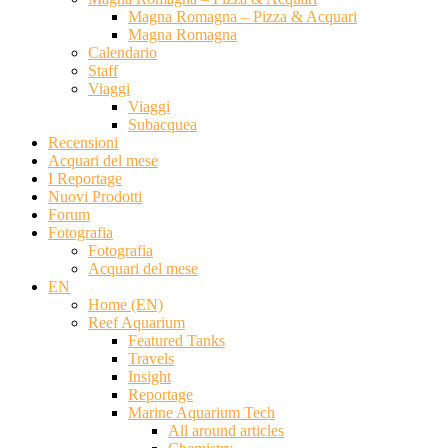
Magna Romagna – Pizza & Acquari
Magna Romagna
Calendario
Staff
Viaggi
Viaggi
Subacquea
Recensioni
Acquari del mese
I Reportage
Nuovi Prodotti
Forum
Fotografia
Fotografia
Acquari del mese
EN
Home (EN)
Reef Aquarium
Featured Tanks
Travels
Insight
Reportage
Marine Aquarium Tech
All around articles