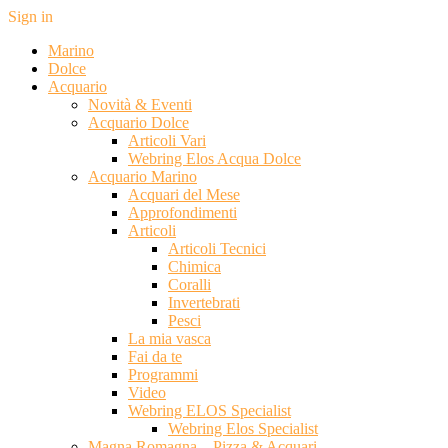
Sign in
Marino
Dolce
Acquario
Novità & Eventi
Acquario Dolce
Articoli Vari
Webring Elos Acqua Dolce
Acquario Marino
Acquari del Mese
Approfondimenti
Articoli
Articoli Tecnici
Chimica
Coralli
Invertebrati
Pesci
La mia vasca
Fai da te
Programmi
Video
Webring ELOS Specialist
Webring Elos Specialist
Magna Romagna – Pizza & Acquari