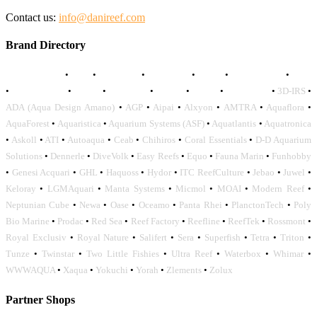
Contact us:
info@danireef.com
Brand Directory
AQUADISTRI
•
BEA
•
CARMAR
•
DAPHBIO
•
ELOS
•
FORWATER
•
GNC
•
OCEANLIFE
•
OCTO
•
ORPHEK
•
SICCE
•
TECO
•
VCORALS
•
3D-IRS
•
ADA (Aqua Design Amano)
•
AGP
•
Aipai
•
Alxyon
•
AMTRA
•
Aquaflora
•
AquaForest
•
Aquaristica
•
Aquarium Systems (ASF)
•
Aquatlantis
•
Aquatronica
•
Askoll
•
ATI
•
Autoaqua
•
Ceab
•
Chihiros
•
Coral Essentials
•
D-D Aquarium
Solutions
•
Dennerle
•
DiveVolk
•
Easy Reefs
•
Equo
•
Fauna Marin
•
Funhobby
•
Genesi Acquari
•
GHL
•
Haquoss
•
Hydor
•
ITC ReefCulture
•
Jebao
•
Juwel
•
Keloray
•
LGMAquari
•
Manta Systems
•
Micmol
•
MOAI
•
Modern Reef
•
Neptunian Cube
•
Newa
•
Oase
•
Oceamo
•
Panta Rhei
•
PlanctonTech
•
Poly
Bio Marine
•
Prodac
•
Red Sea
•
Reef Factory
•
Reefline
•
ReefTek
•
Rossmont
•
Royal Exclusiv
•
Royal Nature
•
Salifert
•
Sera
•
Superfish
•
Tetra
•
Triton
•
Tunze
•
Twinstar
•
Two Little Fishies
•
Ultra Reef
•
Waterbox
•
Whimar
•
WWWAQUA
•
Xaqua
•
Yokuchi
•
Yorah
•
Zlements
•
Zolux
Partner Shops