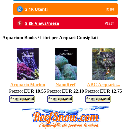
3,1K Utenti
JOIN
8,8k Views/mese
VISIT
Aquarium Books / Libri per Acquari Consigliati
Acquario Marino
NanoReef
ABC Acquario...
Prezzo:
EUR 19,55
Prezzo:
EUR 22,10
Prezzo:
EUR 12,75