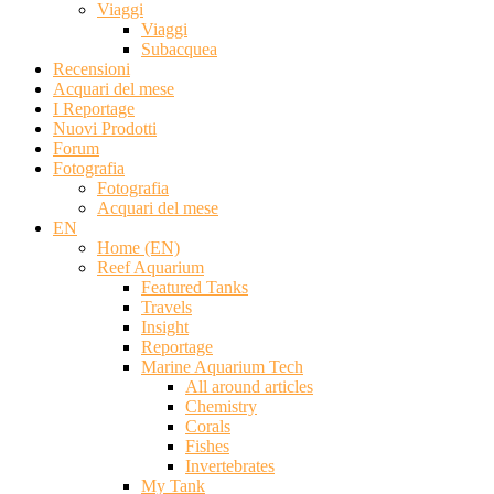
Viaggi
Viaggi
Subacquea
Recensioni
Acquari del mese
I Reportage
Nuovi Prodotti
Forum
Fotografia
Fotografia
Acquari del mese
EN
Home (EN)
Reef Aquarium
Featured Tanks
Travels
Insight
Reportage
Marine Aquarium Tech
All around articles
Chemistry
Corals
Fishes
Invertebrates
My Tank