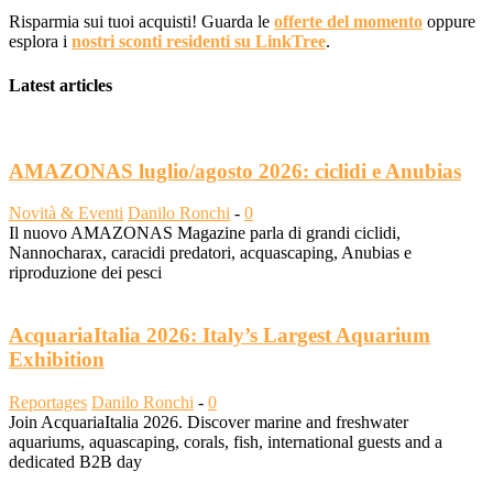
Risparmia sui tuoi acquisti! Guarda le
offerte del momento
oppure
esplora i
nostri sconti residenti su LinkTree
.
Latest articles
AMAZONAS luglio/agosto 2026: ciclidi e Anubias
Novità & Eventi
Danilo Ronchi
-
0
Il nuovo AMAZONAS Magazine parla di grandi ciclidi,
Nannocharax, caracidi predatori, acquascaping, Anubias e
riproduzione dei pesci
AcquariaItalia 2026: Italy’s Largest Aquarium
Exhibition
Reportages
Danilo Ronchi
-
0
Join AcquariaItalia 2026. Discover marine and freshwater
aquariums, aquascaping, corals, fish, international guests and a
dedicated B2B day