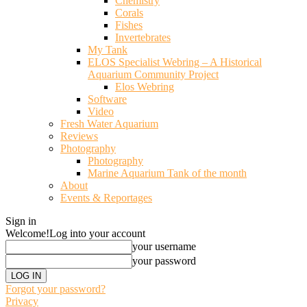
Chemistry
Corals
Fishes
Invertebrates
My Tank
ELOS Specialist Webring – A Historical
Aquarium Community Project
Elos Webring
Software
Video
Fresh Water Aquarium
Reviews
Photography
Photography
Marine Aquarium Tank of the month
About
Events & Reportages
Sign in
Welcome!
Log into your account
your username
your password
Forgot your password?
Privacy