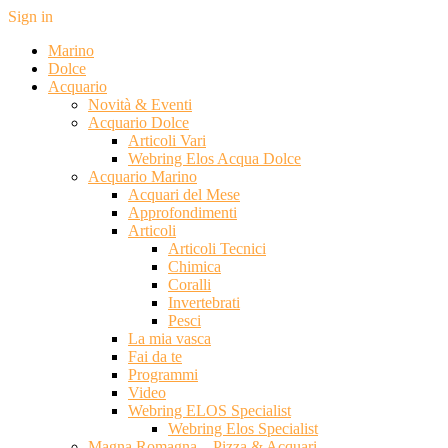
Sign in
Marino
Dolce
Acquario
Novità & Eventi
Acquario Dolce
Articoli Vari
Webring Elos Acqua Dolce
Acquario Marino
Acquari del Mese
Approfondimenti
Articoli
Articoli Tecnici
Chimica
Coralli
Invertebrati
Pesci
La mia vasca
Fai da te
Programmi
Video
Webring ELOS Specialist
Webring Elos Specialist
Magna Romagna – Pizza & Acquari