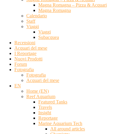
Magna Romagna – Pizza & Acquari
Magna Romagna
Calendario
Staff
Viaggi
Viaggi
Subacquea
Recensioni
Acquari del mese
I Reportage
Nuovi Prodotti
Forum
Fotografia
Fotografia
Acquari del mese
EN
Home (EN)
Reef Aquarium
Featured Tanks
Travels
Insight
Reportage
Marine Aquarium Tech
All around articles