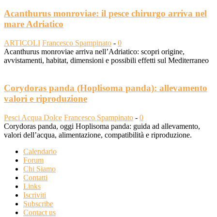
Acanthurus monroviae: il pesce chirurgo arriva nel
mare Adriatico
ARTICOLI
Francesco Spampinato
-
0
Acanthurus monroviae arriva nell’Adriatico: scopri origine,
avvistamenti, habitat, dimensioni e possibili effetti sul Mediterraneo
Corydoras panda (Hoplisoma panda): allevamento
valori e riproduzione
Pesci Acqua Dolce
Francesco Spampinato
-
0
Corydoras panda, oggi Hoplisoma panda: guida ad allevamento,
valori dell’acqua, alimentazione, compatibilità e riproduzione.
Calendario
Forum
Chi Siamo
Contatti
Links
Iscriviti
Subscribe
Contact us