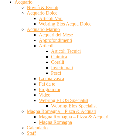
Acquario
Novità & Eventi
Acquario Dolce
Articoli Vari
Webring Elos Acqua Dolce
Acquario Marino
Acquari del Mese
Approfondimenti
Articoli
Articoli Tecnici
Chimica
Coralli
Invertebrati
Pesci
La mia vasca
Fai da te
Programmi
Video
Webring ELOS Specialist
Webring Elos Specialist
Magna Romagna – Pizza & Acquari
Magna Romagna – Pizza & Acquari
Magna Romagna
Calendario
Staff