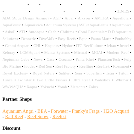
AQUADISTRI
•
BEA
•
CARMAR
•
DAPHBIO
•
ELOS
•
FORWATER
•
GNC
•
OCEANLIFE
•
OCTO
•
ORPHEK
•
SICCE
•
TECO
•
VCORALS
•
3D-IRS
•
ADA (Aqua Design Amano)
•
AGP
•
Aipai
•
Alxyon
•
AMTRA
•
Aquaflora
•
AquaForest
•
Aquaristica
•
Aquarium Systems (ASF)
•
Aquatlantis
•
Aquatronica
•
Askoll
•
ATI
•
Autoaqua
•
Ceab
•
Chihiros
•
Coral Essentials
•
D-D Aquarium
Solutions
•
Dennerle
•
DiveVolk
•
Easy Reefs
•
Equo
•
Fauna Marin
•
Funhobby
•
Genesi Acquari
•
GHL
•
Haquoss
•
Hydor
•
ITC ReefCulture
•
Jebao
•
Juwel
•
Keloray
•
LGMAquari
•
Manta Systems
•
Micmol
•
MOAI
•
Modern Reef
•
Neptunian Cube
•
Newa
•
Oase
•
Oceamo
•
Panta Rhei
•
PlanctonTech
•
Poly
Bio Marine
•
Prodac
•
Red Sea
•
Reef Factory
•
Reefline
•
ReefTek
•
Rossmont
•
Royal Exclusiv
•
Royal Nature
•
Salifert
•
Sera
•
Superfish
•
Tetra
•
Triton
•
Tunze
•
Twinstar
•
Two Little Fishies
•
Ultra Reef
•
Waterbox
•
Whimar
•
WWWAQUA
•
Xaqua
•
Yokuchi
•
Yorah
•
Zlements
•
Zolux
Partner Shops
Aquarium Angri
-
BEA
-
Forwater
-
Franky's Frags
-
H2O Acquari
-
Ralf Reef
-
Reef Snow
-
Reefest
Discount