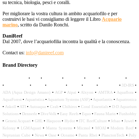
su tecnica, biologia, pesci e coralli.
Per migliorare la vostra cultura in ambito acquariofilo e per
costruirvi le basi vi consigliamo di leggere il Libro
Acquario
marino
, scritto da Danilo Ronchi.
DaniReef
Dal 2007, dove l’acquariofilia incontra la qualità e la conoscenza.
Contact us:
info@danireef.com
Brand Directory
AQUADISTRI
•
BEA
•
CARMAR
•
DAPHBIO
•
ELOS
•
FORWATER
•
GNC
•
OCEANLIFE
•
OCTO
•
ORPHEK
•
SICCE
•
TECO
•
VCORALS
•
3D-IRS
•
ADA (Aqua Design Amano)
•
AGP
•
Aipai
•
Alxyon
•
AMTRA
•
Aquaflora
•
AquaForest
•
Aquaristica
•
Aquarium Systems (ASF)
•
Aquatlantis
•
Aquatronica
•
Askoll
•
ATI
•
Autoaqua
•
Ceab
•
Chihiros
•
Coral Essentials
•
D-D Aquarium
Solutions
•
Dennerle
•
DiveVolk
•
Easy Reefs
•
Equo
•
Fauna Marin
•
Funhobby
•
Genesi Acquari
•
GHL
•
Haquoss
•
Hydor
•
ITC ReefCulture
•
Jebao
•
Juwel
•
Keloray
•
LGMAquari
•
Manta Systems
•
Micmol
•
MOAI
•
Modern Reef
•
Neptunian Cube
•
Newa
•
Oase
•
Oceamo
•
Panta Rhei
•
PlanctonTech
•
Poly