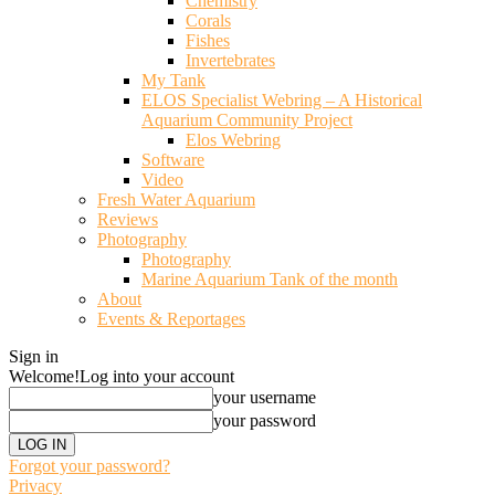
Chemistry
Corals
Fishes
Invertebrates
My Tank
ELOS Specialist Webring – A Historical
Aquarium Community Project
Elos Webring
Software
Video
Fresh Water Aquarium
Reviews
Photography
Photography
Marine Aquarium Tank of the month
About
Events & Reportages
Sign in
Welcome!
Log into your account
your username
your password
Forgot your password?
Privacy