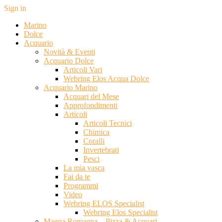
Sign in
Marino
Dolce
Acquario
Novità & Eventi
Acquario Dolce
Articoli Vari
Webring Elos Acqua Dolce
Acquario Marino
Acquari del Mese
Approfondimenti
Articoli
Articoli Tecnici
Chimica
Coralli
Invertebrati
Pesci
La mia vasca
Fai da te
Programmi
Video
Webring ELOS Specialist
Webring Elos Specialist
Magna Romagna – Pizza & Acquari