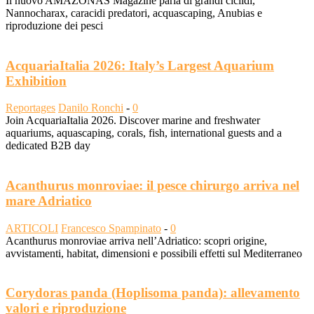
Il nuovo AMAZONAS Magazine parla di grandi ciclidi,
Nannocharax, caracidi predatori, acquascaping, Anubias e
riproduzione dei pesci
AcquariaItalia 2026: Italy’s Largest Aquarium
Exhibition
Reportages
Danilo Ronchi
-
0
Join AcquariaItalia 2026. Discover marine and freshwater
aquariums, aquascaping, corals, fish, international guests and a
dedicated B2B day
Acanthurus monroviae: il pesce chirurgo arriva nel
mare Adriatico
ARTICOLI
Francesco Spampinato
-
0
Acanthurus monroviae arriva nell’Adriatico: scopri origine,
avvistamenti, habitat, dimensioni e possibili effetti sul Mediterraneo
Corydoras panda (Hoplisoma panda): allevamento
valori e riproduzione