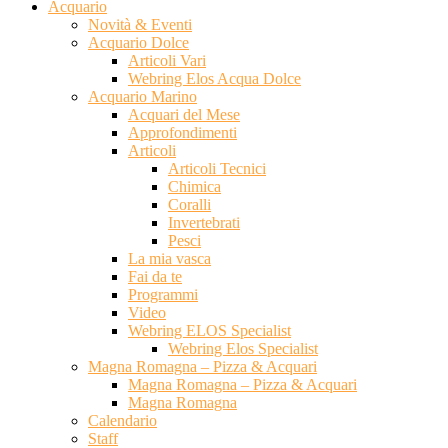
Acquario
Novità & Eventi
Acquario Dolce
Articoli Vari
Webring Elos Acqua Dolce
Acquario Marino
Acquari del Mese
Approfondimenti
Articoli
Articoli Tecnici
Chimica
Coralli
Invertebrati
Pesci
La mia vasca
Fai da te
Programmi
Video
Webring ELOS Specialist
Webring Elos Specialist
Magna Romagna – Pizza & Acquari
Magna Romagna – Pizza & Acquari
Magna Romagna
Calendario
Staff