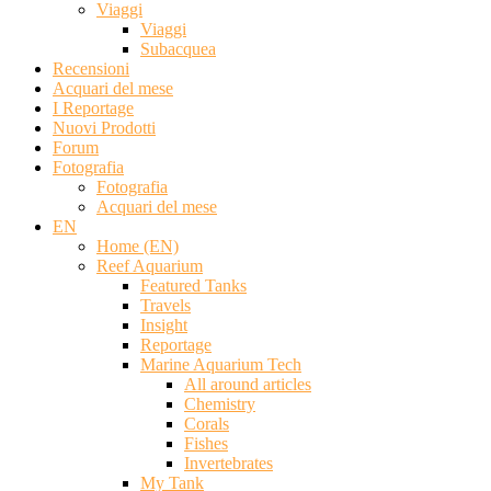
Viaggi
Viaggi
Subacquea
Recensioni
Acquari del mese
I Reportage
Nuovi Prodotti
Forum
Fotografia
Fotografia
Acquari del mese
EN
Home (EN)
Reef Aquarium
Featured Tanks
Travels
Insight
Reportage
Marine Aquarium Tech
All around articles
Chemistry
Corals
Fishes
Invertebrates
My Tank