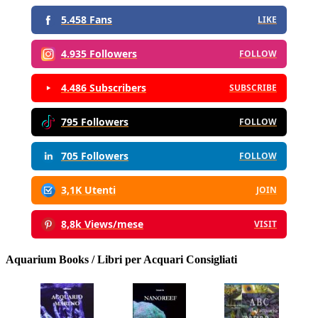
5.458 Fans
LIKE
4.935 Followers
FOLLOW
4.486 Subscribers
SUBSCRIBE
795 Followers
FOLLOW
705 Followers
FOLLOW
3,1K Utenti
JOIN
8,8k Views/mese
VISIT
Aquarium Books / Libri per Acquari Consigliati