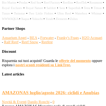
Bio Marine
•
Prodac
•
Red Sea
•
Reef Factory
•
Reefline
•
ReefTek
•
Rossmont
•
Royal Exclusiv
•
Royal Nature
•
Salifert
•
Sera
•
Superfish
•
Tetra
•
Triton
•
Tunze
•
Twinstar
•
Two Little Fishies
•
Ultra Reef
•
Waterbox
•
Whimar
•
WWWAQUA
•
Xaqua
•
Yokuchi
•
Yorah
•
Zlements
•
Zolux
Partner Shops
Aquarium Angri
-
BEA
-
Forwater
-
Franky's Frags
-
H2O Acquari
-
Ralf Reef
-
Reef Snow
-
Reefest
Discount
Risparmia sui tuoi acquisti! Guarda le
offerte del momento
oppure
esplora i
nostri sconti residenti su LinkTree
.
Latest articles
AMAZONAS luglio/agosto 2026: ciclidi e Anubias
Novità & Eventi
Danilo Ronchi
-
0