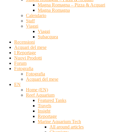
Magna Romagna – Pizza & Acquari
Magna Romagna
Calendario
Staff
Viaggi
Viaggi
Subacquea
Recensioni
Acquari del mese
I Reportage
Nuovi Prodotti
Forum
Fotografia
Fotografia
Acquari del mese
EN
Home (EN)
Reef Aquarium
Featured Tanks
Travels
Insight
Reportage
Marine Aquarium Tech
All around articles