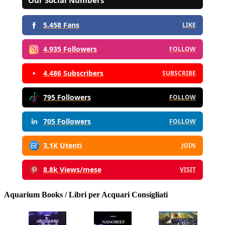
5.458 Fans
LIKE
4.935 Followers
FOLLOW
4.486 Subscribers
SUBSCRIBE
795 Followers
FOLLOW
705 Followers
FOLLOW
3,1K Utenti
JOIN
8,8k Views/mese
VISIT
Aquarium Books / Libri per Acquari Consigliati