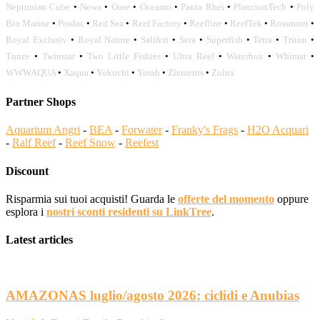
Neptunian Cube
•
Newa
•
Oase
•
Oceamo
•
Panta Rhei
•
PlanctonTech
•
Poly
Bio Marine
•
Prodac
•
Red Sea
•
Reef Factory
•
Reefline
•
ReefTek
•
Rossmont
•
Royal Exclusiv
•
Royal Nature
•
Salifert
•
Sera
•
Superfish
•
Tetra
•
Triton
•
Tunze
•
Twinstar
•
Two Little Fishies
•
Ultra Reef
•
Waterbox
•
Whimar
•
WWWAQUA
•
Xaqua
•
Yokuchi
•
Yorah
•
Zlements
•
Zolux
Partner Shops
Aquarium Angri
-
BEA
-
Forwater
-
Franky's Frags
-
H2O Acquari
-
Ralf Reef
-
Reef Snow
-
Reefest
Discount
Risparmia sui tuoi acquisti! Guarda le
offerte del momento
oppure
esplora i
nostri sconti residenti su LinkTree
.
Latest articles
AMAZONAS luglio/agosto 2026: ciclidi e Anubias