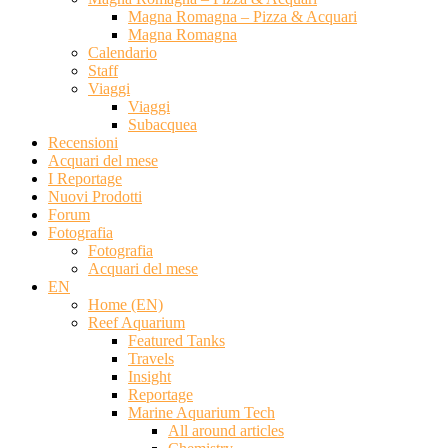
Magna Romagna – Pizza & Acquari
Magna Romagna
Calendario
Staff
Viaggi
Viaggi
Subacquea
Recensioni
Acquari del mese
I Reportage
Nuovi Prodotti
Forum
Fotografia
Fotografia
Acquari del mese
EN
Home (EN)
Reef Aquarium
Featured Tanks
Travels
Insight
Reportage
Marine Aquarium Tech
All around articles