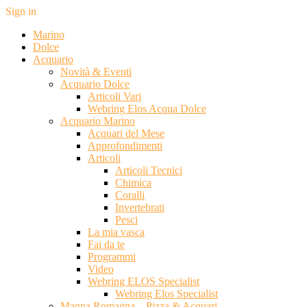
Sign in
Marino
Dolce
Acquario
Novità & Eventi
Acquario Dolce
Articoli Vari
Webring Elos Acqua Dolce
Acquario Marino
Acquari del Mese
Approfondimenti
Articoli
Articoli Tecnici
Chimica
Coralli
Invertebrati
Pesci
La mia vasca
Fai da te
Programmi
Video
Webring ELOS Specialist
Webring Elos Specialist
Magna Romagna – Pizza & Acquari