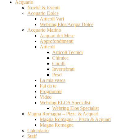
Acquario
Novità & Eventi
Acquario Dolce
Articoli Vari
Webring Elos Acqua Dolce
Acquario Marino
Acquari del Mese
Approfondimenti
Articoli
Articoli Tecnici
Chimica
Coralli
Invertebrati
Pesci
La mia vasca
Fai da te
Programmi
Video
Webring ELOS Specialist
Webring Elos Specialist
Magna Romagna – Pizza & Acquari
Magna Romagna – Pizza & Acquari
Magna Romagna
Calendario
Staff