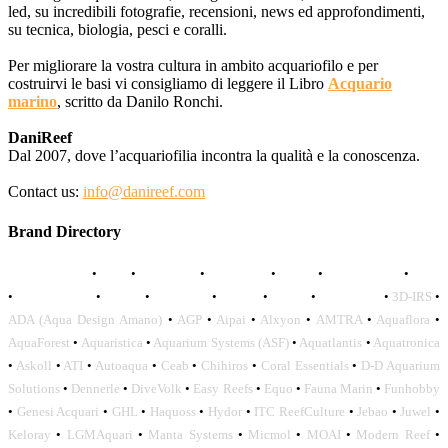
led, su incredibili fotografie, recensioni, news ed approfondimenti,
su tecnica, biologia, pesci e coralli.
Per migliorare la vostra cultura in ambito acquariofilo e per
costruirvi le basi vi consigliamo di leggere il Libro
Acquario
marino
, scritto da Danilo Ronchi.
DaniReef
Dal 2007, dove l’acquariofilia incontra la qualità e la conoscenza.
Contact us:
info@danireef.com
Brand Directory
AQUADISTRI
•
BEA
•
CARMAR
•
DAPHBIO
•
ELOS
•
FORWATER
•
GNC
•
OCEANLIFE
•
OCTO
•
ORPHEK
•
SICCE
•
TECO
•
VCORALS
•
3D-IRS
•
ADA (Aqua Design Amano)
•
AGP
•
Aipai
•
Alxyon
•
AMTRA
•
Aquaflora
•
AquaForest
•
Aquaristica
•
Aquarium Systems (ASF)
•
Aquatlantis
•
Aquatronica
•
Askoll
•
ATI
•
Autoaqua
•
Ceab
•
Chihiros
•
Coral Essentials
•
D-D Aquarium
Solutions
•
Dennerle
•
DiveVolk
•
Easy Reefs
•
Equo
•
Fauna Marin
•
Funhobby
•
Genesi Acquari
•
GHL
•
Haquoss
•
Hydor
•
ITC ReefCulture
•
Jebao
•
Juwel
•
Keloray
•
LGMAquari
•
Manta Systems
•
Micmol
•
MOAI
•
Modern Reef
•