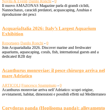
Novità & Eventi
Danilo Ronchi
-
0
Il nuovo AMAZONAS Magazine parla di grandi ciclidi,
Nannocharax, caracidi predatori, acquascaping, Anubias e
riproduzione dei pesci
AcquariaItalia 2026: Italy’s Largest Aquarium
Exhibition
Reportages
Danilo Ronchi
-
0
Join AcquariaItalia 2026. Discover marine and freshwater
aquariums, aquascaping, corals, fish, international guests and a
dedicated B2B day
Acanthurus monroviae: il pesce chirurgo arriva nel
mare Adriatico
ARTICOLI
Francesco Spampinato
-
0
Acanthurus monroviae arriva nell’Adriatico: scopri origine,
avvistamenti, habitat, dimensioni e possibili effetti sul Mediterraneo
Corydoras panda (Hoplisoma panda): allevamento