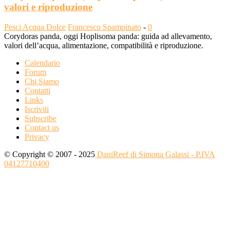
valori e riproduzione
Pesci Acqua Dolce
Francesco Spampinato
-
0
Corydoras panda, oggi Hoplisoma panda: guida ad allevamento,
valori dell’acqua, alimentazione, compatibilità e riproduzione.
Calendario
Forum
Chi Siamo
Contatti
Links
Iscriviti
Subscribe
Contact us
Privacy
© Copyright © 2007 - 2025
DaniReef di Simona Galassi - P.IVA
04127710400