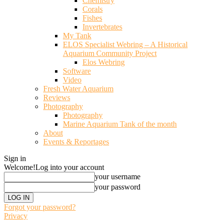
Chemistry
Corals
Fishes
Invertebrates
My Tank
ELOS Specialist Webring – A Historical
Aquarium Community Project
Elos Webring
Software
Video
Fresh Water Aquarium
Reviews
Photography
Photography
Marine Aquarium Tank of the month
About
Events & Reportages
Sign in
Welcome!
Log into your account
your username
your password
Forgot your password?
Privacy