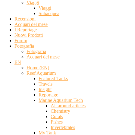
Viaggi
Viaggi
Subacquea
Recensioni
Acquari del mese
I Reportage
Nuovi Prodotti
Forum
Fotografia
Fotografia
Acquari del mese
EN
Home (EN)
Reef Aquarium
Featured Tanks
Travels
Insight
Reportage
Marine Aquarium Tech
All around articles
Chemistry
Corals
Fishes
Invertebrates
My Tank