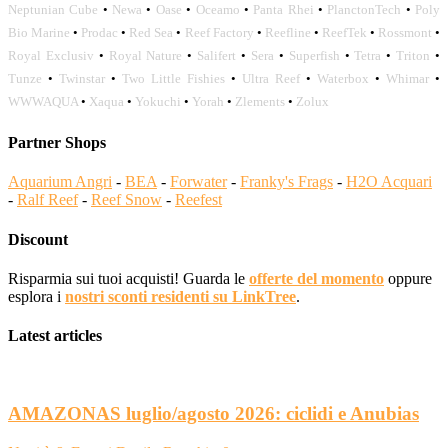
Neptunian Cube
•
Newa
•
Oase
•
Oceamo
•
Panta Rhei
•
PlanctonTech
•
Poly
Bio Marine
•
Prodac
•
Red Sea
•
Reef Factory
•
Reefline
•
ReefTek
•
Rossmont
•
Royal Exclusiv
•
Royal Nature
•
Salifert
•
Sera
•
Superfish
•
Tetra
•
Triton
•
Tunze
•
Twinstar
•
Two Little Fishies
•
Ultra Reef
•
Waterbox
•
Whimar
•
WWWAQUA
•
Xaqua
•
Yokuchi
•
Yorah
•
Zlements
•
Zolux
Partner Shops
Aquarium Angri
-
BEA
-
Forwater
-
Franky's Frags
-
H2O Acquari
-
Ralf Reef
-
Reef Snow
-
Reefest
Discount
Risparmia sui tuoi acquisti! Guarda le
offerte del momento
oppure
esplora i
nostri sconti residenti su LinkTree
.
Latest articles
AMAZONAS luglio/agosto 2026: ciclidi e Anubias