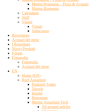
Magna Romagna – Pizza & Acquari
Magna Romagna
Calendario
Staff
Viaggi
Viaggi
Subacquea
Recensioni
Acquari del mese
I Reportage
Nuovi Prodotti
Forum
Fotografia
Fotografia
Acquari del mese
EN
Home (EN)
Reef Aquarium
Featured Tanks
Travels
Insight
Reportage
Marine Aquarium Tech
All around articles