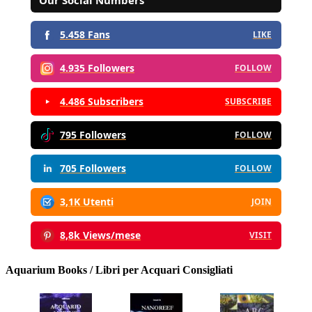
5.458 Fans
LIKE
4.935 Followers
FOLLOW
4.486 Subscribers
SUBSCRIBE
795 Followers
FOLLOW
705 Followers
FOLLOW
3,1K Utenti
JOIN
8,8k Views/mese
VISIT
Aquarium Books / Libri per Acquari Consigliati