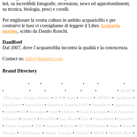
led, su incredibili fotografie, recensioni, news ed approfondimenti,
su tecnica, biologia, pesci e coralli.
Per migliorare la vostra cultura in ambito acquariofilo e per
costruirvi le basi vi consigliamo di leggere il Libro
Acquario
marino
, scritto da Danilo Ronchi.
DaniReef
Dal 2007, dove l’acquariofilia incontra la qualità e la conoscenza.
Contact us:
info@danireef.com
Brand Directory
AQUADISTRI
•
BEA
•
CARMAR
•
DAPHBIO
•
ELOS
•
FORWATER
•
GNC
•
OCEANLIFE
•
OCTO
•
ORPHEK
•
SICCE
•
TECO
•
VCORALS
•
3D-IRS
•
ADA (Aqua Design Amano)
•
AGP
•
Aipai
•
Alxyon
•
AMTRA
•
Aquaflora
•
AquaForest
•
Aquaristica
•
Aquarium Systems (ASF)
•
Aquatlantis
•
Aquatronica
•
Askoll
•
ATI
•
Autoaqua
•
Ceab
•
Chihiros
•
Coral Essentials
•
D-D Aquarium
Solutions
•
Dennerle
•
DiveVolk
•
Easy Reefs
•
Equo
•
Fauna Marin
•
Funhobby
•
Genesi Acquari
•
GHL
•
Haquoss
•
Hydor
•
ITC ReefCulture
•
Jebao
•
Juwel
•
Keloray
•
LGMAquari
•
Manta Systems
•
Micmol
•
MOAI
•
Modern Reef
•