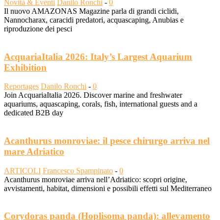
Novità & Eventi
Danilo Ronchi
-
0
Il nuovo AMAZONAS Magazine parla di grandi ciclidi,
Nannocharax, caracidi predatori, acquascaping, Anubias e
riproduzione dei pesci
AcquariaItalia 2026: Italy’s Largest Aquarium
Exhibition
Reportages
Danilo Ronchi
-
0
Join AcquariaItalia 2026. Discover marine and freshwater
aquariums, aquascaping, corals, fish, international guests and a
dedicated B2B day
Acanthurus monroviae: il pesce chirurgo arriva nel
mare Adriatico
ARTICOLI
Francesco Spampinato
-
0
Acanthurus monroviae arriva nell’Adriatico: scopri origine,
avvistamenti, habitat, dimensioni e possibili effetti sul Mediterraneo
Corydoras panda (Hoplisoma panda): allevamento