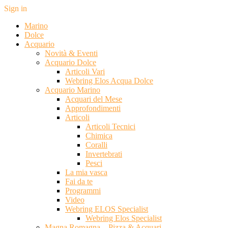
Sign in
Marino
Dolce
Acquario
Novità & Eventi
Acquario Dolce
Articoli Vari
Webring Elos Acqua Dolce
Acquario Marino
Acquari del Mese
Approfondimenti
Articoli
Articoli Tecnici
Chimica
Coralli
Invertebrati
Pesci
La mia vasca
Fai da te
Programmi
Video
Webring ELOS Specialist
Webring Elos Specialist
Magna Romagna – Pizza & Acquari