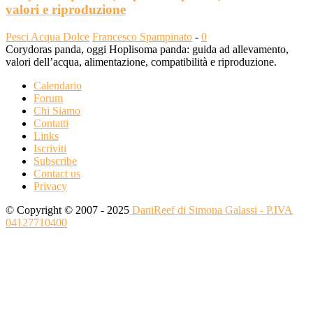
valori e riproduzione
Pesci Acqua Dolce
Francesco Spampinato
-
0
Corydoras panda, oggi Hoplisoma panda: guida ad allevamento,
valori dell’acqua, alimentazione, compatibilità e riproduzione.
Calendario
Forum
Chi Siamo
Contatti
Links
Iscriviti
Subscribe
Contact us
Privacy
© Copyright © 2007 - 2025
DaniReef di Simona Galassi - P.IVA
04127710400