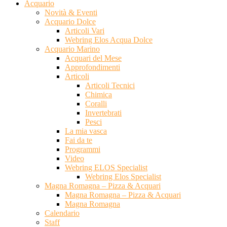
Acquario
Novità & Eventi
Acquario Dolce
Articoli Vari
Webring Elos Acqua Dolce
Acquario Marino
Acquari del Mese
Approfondimenti
Articoli
Articoli Tecnici
Chimica
Coralli
Invertebrati
Pesci
La mia vasca
Fai da te
Programmi
Video
Webring ELOS Specialist
Webring Elos Specialist
Magna Romagna – Pizza & Acquari
Magna Romagna – Pizza & Acquari
Magna Romagna
Calendario
Staff