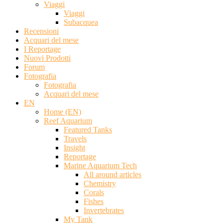
Viaggi
Viaggi
Subacquea
Recensioni
Acquari del mese
I Reportage
Nuovi Prodotti
Forum
Fotografia
Fotografia
Acquari del mese
EN
Home (EN)
Reef Aquarium
Featured Tanks
Travels
Insight
Reportage
Marine Aquarium Tech
All around articles
Chemistry
Corals
Fishes
Invertebrates
My Tank