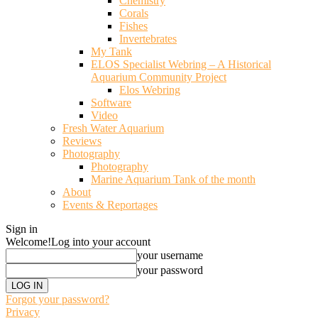
Chemistry
Corals
Fishes
Invertebrates
My Tank
ELOS Specialist Webring – A Historical
Aquarium Community Project
Elos Webring
Software
Video
Fresh Water Aquarium
Reviews
Photography
Photography
Marine Aquarium Tank of the month
About
Events & Reportages
Sign in
Welcome!
Log into your account
your username
your password
Forgot your password?
Privacy