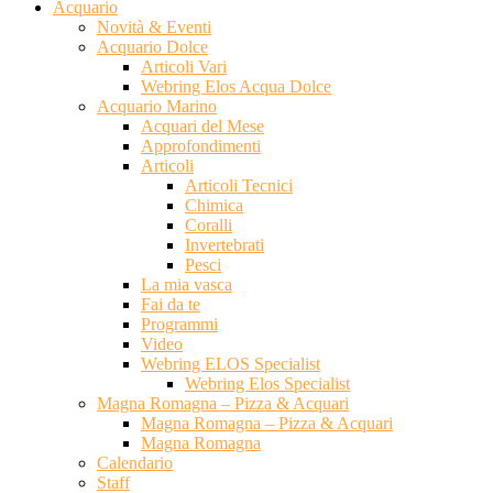
Acquario
Novità & Eventi
Acquario Dolce
Articoli Vari
Webring Elos Acqua Dolce
Acquario Marino
Acquari del Mese
Approfondimenti
Articoli
Articoli Tecnici
Chimica
Coralli
Invertebrati
Pesci
La mia vasca
Fai da te
Programmi
Video
Webring ELOS Specialist
Webring Elos Specialist
Magna Romagna – Pizza & Acquari
Magna Romagna – Pizza & Acquari
Magna Romagna
Calendario
Staff