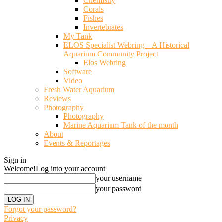
Chemistry
Corals
Fishes
Invertebrates
My Tank
ELOS Specialist Webring – A Historical
Aquarium Community Project
Elos Webring
Software
Video
Fresh Water Aquarium
Reviews
Photography
Photography
Marine Aquarium Tank of the month
About
Events & Reportages
Sign in
Welcome!
Log into your account
your username
your password
Forgot your password?
Privacy