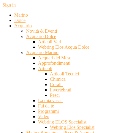
Sign in
Marino
Dolce
Acquario
Novità & Eventi
Acquario Dolce
Articoli Vari
Webring Elos Acqua Dolce
Acquario Marino
Acquari del Mese
Approfondimenti
Articoli
Articoli Tecnici
Chimica
Coralli
Invertebrati
Pesci
La mia vasca
Fai da te
Programmi
Video
Webring ELOS Specialist
Webring Elos Specialist
Magna Romagna – Pizza & Acquari