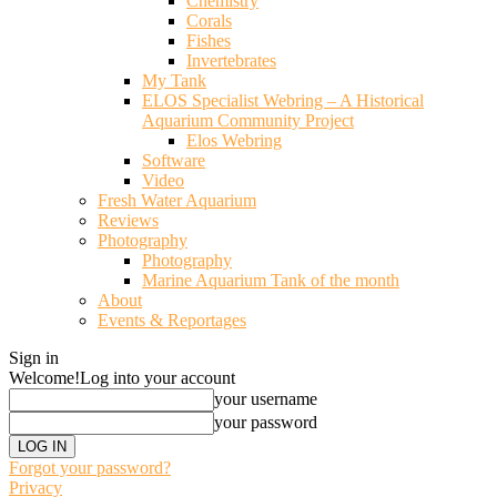
Chemistry
Corals
Fishes
Invertebrates
My Tank
ELOS Specialist Webring – A Historical
Aquarium Community Project
Elos Webring
Software
Video
Fresh Water Aquarium
Reviews
Photography
Photography
Marine Aquarium Tank of the month
About
Events & Reportages
Sign in
Welcome!
Log into your account
your username
your password
Forgot your password?
Privacy