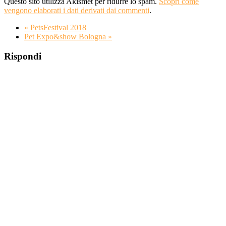
Questo sito utilizza Akismet per ridurre lo spam.
Scopri come
vengono elaborati i dati derivati dai commenti
.
«
PetsFestival 2018
Pet Expo&show Bologna
»
Rispondi