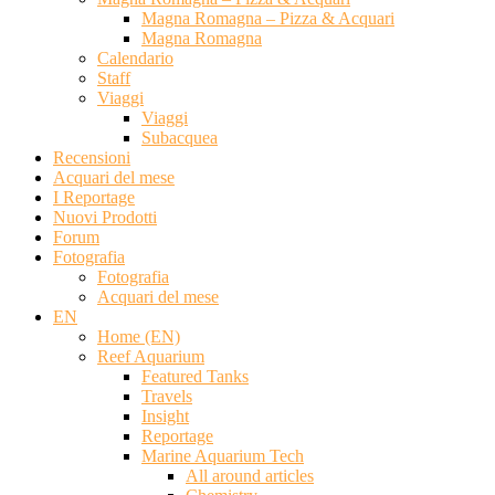
Magna Romagna – Pizza & Acquari
Magna Romagna
Calendario
Staff
Viaggi
Viaggi
Subacquea
Recensioni
Acquari del mese
I Reportage
Nuovi Prodotti
Forum
Fotografia
Fotografia
Acquari del mese
EN
Home (EN)
Reef Aquarium
Featured Tanks
Travels
Insight
Reportage
Marine Aquarium Tech
All around articles