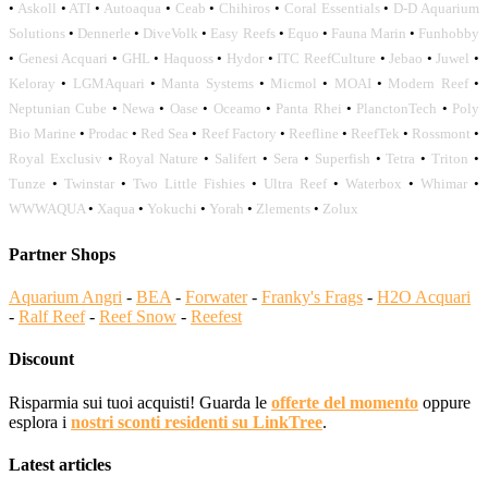
•
Askoll
•
ATI
•
Autoaqua
•
Ceab
•
Chihiros
•
Coral Essentials
•
D-D Aquarium
Solutions
•
Dennerle
•
DiveVolk
•
Easy Reefs
•
Equo
•
Fauna Marin
•
Funhobby
•
Genesi Acquari
•
GHL
•
Haquoss
•
Hydor
•
ITC ReefCulture
•
Jebao
•
Juwel
•
Keloray
•
LGMAquari
•
Manta Systems
•
Micmol
•
MOAI
•
Modern Reef
•
Neptunian Cube
•
Newa
•
Oase
•
Oceamo
•
Panta Rhei
•
PlanctonTech
•
Poly
Bio Marine
•
Prodac
•
Red Sea
•
Reef Factory
•
Reefline
•
ReefTek
•
Rossmont
•
Royal Exclusiv
•
Royal Nature
•
Salifert
•
Sera
•
Superfish
•
Tetra
•
Triton
•
Tunze
•
Twinstar
•
Two Little Fishies
•
Ultra Reef
•
Waterbox
•
Whimar
•
WWWAQUA
•
Xaqua
•
Yokuchi
•
Yorah
•
Zlements
•
Zolux
Partner Shops
Aquarium Angri
-
BEA
-
Forwater
-
Franky's Frags
-
H2O Acquari
-
Ralf Reef
-
Reef Snow
-
Reefest
Discount
Risparmia sui tuoi acquisti! Guarda le
offerte del momento
oppure
esplora i
nostri sconti residenti su LinkTree
.
Latest articles