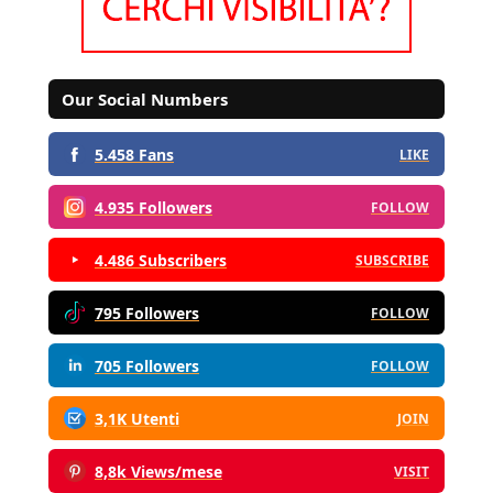
Our Social Numbers
5.458 Fans
LIKE
4.935 Followers
FOLLOW
4.486 Subscribers
SUBSCRIBE
795 Followers
FOLLOW
705 Followers
FOLLOW
3,1K Utenti
JOIN
8,8k Views/mese
VISIT