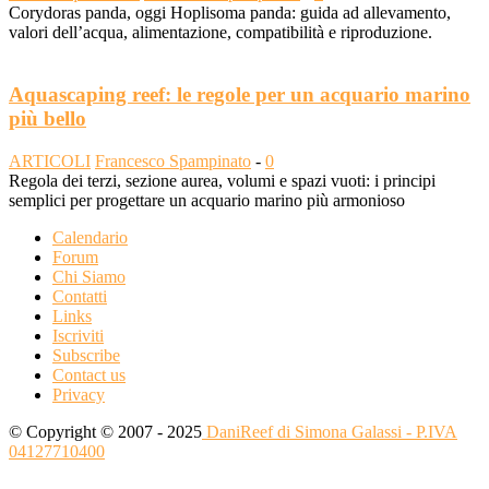
Corydoras panda, oggi Hoplisoma panda: guida ad allevamento,
valori dell’acqua, alimentazione, compatibilità e riproduzione.
Aquascaping reef: le regole per un acquario marino
più bello
ARTICOLI
Francesco Spampinato
-
0
Regola dei terzi, sezione aurea, volumi e spazi vuoti: i principi
semplici per progettare un acquario marino più armonioso
Calendario
Forum
Chi Siamo
Contatti
Links
Iscriviti
Subscribe
Contact us
Privacy
© Copyright © 2007 - 2025
DaniReef di Simona Galassi - P.IVA
04127710400