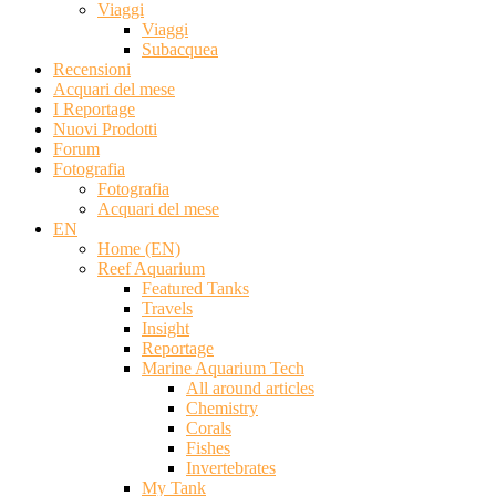
Viaggi
Viaggi
Subacquea
Recensioni
Acquari del mese
I Reportage
Nuovi Prodotti
Forum
Fotografia
Fotografia
Acquari del mese
EN
Home (EN)
Reef Aquarium
Featured Tanks
Travels
Insight
Reportage
Marine Aquarium Tech
All around articles
Chemistry
Corals
Fishes
Invertebrates
My Tank