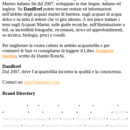
Marino italiano fin dal 2007, sviluppato in due lingue, italiano ed
inglese. Su
DaniReef
potete trovare notizie ed informazioni
nell'ambito degli acquari marini di barriera, sugli acquari di acqua
dolce e su tutto il settore che vi gira attorno. A noi piace trattare i
temi sugli Acquari Marini, sulle guide tecniche, sull'illuminazione a
led, su incredibili fotografie, recensioni, news ed approfondimenti,
su tecnica, biologia, pesci e coralli.
Per migliorare la vostra cultura in ambito acquariofilo e per
costruirvi le basi vi consigliamo di leggere il Libro
Acquario
marino
, scritto da Danilo Ronchi.
DaniReef
Dal 2007, dove l’acquariofilia incontra la qualità e la conoscenza.
Contact us:
info@danireef.com
Brand Directory
AQUADISTRI
•
BEA
•
CARMAR
•
DAPHBIO
•
ELOS
•
FORWATER
•
GNC
•
OCEANLIFE
•
OCTO
•
ORPHEK
•
SICCE
•
TECO
•
VCORALS
•
3D-IRS
•
ADA (Aqua Design Amano)
•
AGP
•
Aipai
•
Alxyon
•
AMTRA
•
Aquaflora
•
AquaForest
•
Aquaristica
•
Aquarium Systems (ASF)
•
Aquatlantis
•
Aquatronica