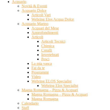
Acquario
Novità & Eventi
Acquario Dolce
Articoli Vari
Webring Elos Acqua Dolce
Acquario Marino
Acquari del Mese
Approfondimenti
Articoli
Articoli Tecnici
Chimica
Coralli
Invertebrati
Pesci
La mia vasca
Fai da te
Programmi
Video
Webring ELOS Specialist
Webring Elos Specialist
Magna Romagna – Pizza & Acquari
Magna Romagna – Pizza & Acquari
Magna Romagna
Calendario
Staff