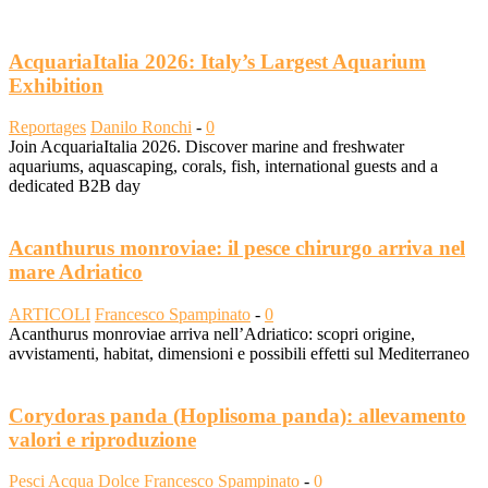
AcquariaItalia 2026: Italy’s Largest Aquarium
Exhibition
Reportages
Danilo Ronchi
-
0
Join AcquariaItalia 2026. Discover marine and freshwater
aquariums, aquascaping, corals, fish, international guests and a
dedicated B2B day
Acanthurus monroviae: il pesce chirurgo arriva nel
mare Adriatico
ARTICOLI
Francesco Spampinato
-
0
Acanthurus monroviae arriva nell’Adriatico: scopri origine,
avvistamenti, habitat, dimensioni e possibili effetti sul Mediterraneo
Corydoras panda (Hoplisoma panda): allevamento
valori e riproduzione
Pesci Acqua Dolce
Francesco Spampinato
-
0