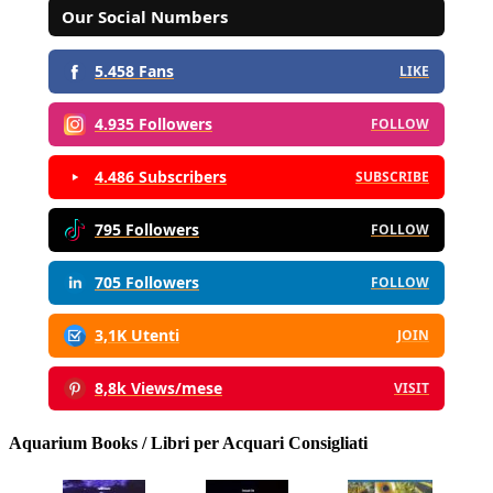
Our Social Numbers
5.458 Fans
LIKE
4.935 Followers
FOLLOW
4.486 Subscribers
SUBSCRIBE
795 Followers
FOLLOW
705 Followers
FOLLOW
3,1K Utenti
JOIN
8,8k Views/mese
VISIT
Aquarium Books / Libri per Acquari Consigliati