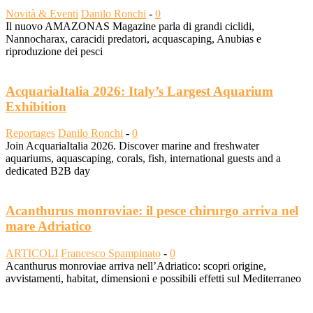
Novità & Eventi
Danilo Ronchi
-
0
Il nuovo AMAZONAS Magazine parla di grandi ciclidi,
Nannocharax, caracidi predatori, acquascaping, Anubias e
riproduzione dei pesci
AcquariaItalia 2026: Italy’s Largest Aquarium
Exhibition
Reportages
Danilo Ronchi
-
0
Join AcquariaItalia 2026. Discover marine and freshwater
aquariums, aquascaping, corals, fish, international guests and a
dedicated B2B day
Acanthurus monroviae: il pesce chirurgo arriva nel
mare Adriatico
ARTICOLI
Francesco Spampinato
-
0
Acanthurus monroviae arriva nell’Adriatico: scopri origine,
avvistamenti, habitat, dimensioni e possibili effetti sul Mediterraneo