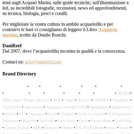
temi sugli Acquari Marini, sulle guide tecniche, sull'illuminazione a
led, su incredibili fotografie, recensioni, news ed approfondimenti,
su tecnica, biologia, pesci e coralli.
Per migliorare la vostra cultura in ambito acquariofilo e per
costruirvi le basi vi consigliamo di leggere il Libro
Acquario
marino
, scritto da Danilo Ronchi.
DaniReef
Dal 2007, dove l’acquariofilia incontra la qualità e la conoscenza.
Contact us:
info@danireef.com
Brand Directory
AQUADISTRI
•
BEA
•
CARMAR
•
DAPHBIO
•
ELOS
•
FORWATER
•
GNC
•
OCEANLIFE
•
OCTO
•
ORPHEK
•
SICCE
•
TECO
•
VCORALS
•
3D-IRS
•
ADA (Aqua Design Amano)
•
AGP
•
Aipai
•
Alxyon
•
AMTRA
•
Aquaflora
•
AquaForest
•
Aquaristica
•
Aquarium Systems (ASF)
•
Aquatlantis
•
Aquatronica
•
Askoll
•
ATI
•
Autoaqua
•
Ceab
•
Chihiros
•
Coral Essentials
•
D-D Aquarium
Solutions
•
Dennerle
•
DiveVolk
•
Easy Reefs
•
Equo
•
Fauna Marin
•
Funhobby
•
Genesi Acquari
•
GHL
•
Haquoss
•
Hydor
•
ITC ReefCulture
•
Jebao
•
Juwel
•