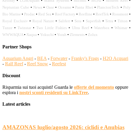
Keloray
•
LGMAquari
•
Manta Systems
•
Micmol
•
MOAI
•
Modern Reef
•
Neptunian Cube
•
Newa
•
Oase
•
Oceamo
•
Panta Rhei
•
PlanctonTech
•
Poly
Bio Marine
•
Prodac
•
Red Sea
•
Reef Factory
•
Reefline
•
ReefTek
•
Rossmont
•
Royal Exclusiv
•
Royal Nature
•
Salifert
•
Sera
•
Superfish
•
Tetra
•
Triton
•
Tunze
•
Twinstar
•
Two Little Fishies
•
Ultra Reef
•
Waterbox
•
Whimar
•
WWWAQUA
•
Xaqua
•
Yokuchi
•
Yorah
•
Zlements
•
Zolux
Partner Shops
Aquarium Angri
-
BEA
-
Forwater
-
Franky's Frags
-
H2O Acquari
-
Ralf Reef
-
Reef Snow
-
Reefest
Discount
Risparmia sui tuoi acquisti! Guarda le
offerte del momento
oppure
esplora i
nostri sconti residenti su LinkTree
.
Latest articles
AMAZONAS luglio/agosto 2026: ciclidi e Anubias