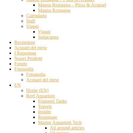
Magna Romagna – Pizza & Acquari
Magna Romagna
Calendario
Staff
Viaggi
Viaggi
Subacquea
Recensioni
Acquari del mese
I Reportage
Nuovi Prodotti
Forum
Fotografia
Fotografia
Acquari del mese
EN
Home (EN)
Reef Aquarium
Featured Tanks
Travels
Insight
Reportage
Marine Aquarium Tech
All around articles