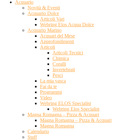
Acquario
Novità & Eventi
Acquario Dolce
Articoli Vari
Webring Elos Acqua Dolce
Acquario Marino
Acquari del Mese
Approfondimenti
Articoli
Articoli Tecnici
Chimica
Coralli
Invertebrati
Pesci
La mia vasca
Fai da te
Programmi
Video
Webring ELOS Specialist
Webring Elos Specialist
Magna Romagna – Pizza & Acquari
Magna Romagna – Pizza & Acquari
Magna Romagna
Calendario
Staff