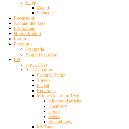
Viaggi
Viaggi
Subacquea
Recensioni
Acquari del mese
I Reportage
Nuovi Prodotti
Forum
Fotografia
Fotografia
Acquari del mese
EN
Home (EN)
Reef Aquarium
Featured Tanks
Travels
Insight
Reportage
Marine Aquarium Tech
All around articles
Chemistry
Corals
Fishes
Invertebrates
My Tank