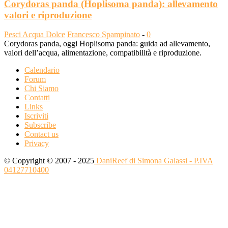
Corydoras panda (Hoplisoma panda): allevamento
valori e riproduzione
Pesci Acqua Dolce
Francesco Spampinato
-
0
Corydoras panda, oggi Hoplisoma panda: guida ad allevamento,
valori dell’acqua, alimentazione, compatibilità e riproduzione.
Calendario
Forum
Chi Siamo
Contatti
Links
Iscriviti
Subscribe
Contact us
Privacy
© Copyright © 2007 - 2025
DaniReef di Simona Galassi - P.IVA
04127710400