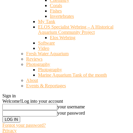
Chemistry
Corals
Fishes
Invertebrates
My Tank
ELOS Specialist Webring – A Historical
Aquarium Community Project
Elos Webring
Software
Video
Fresh Water Aquarium
Reviews
Photography
Photography
Marine Aquarium Tank of the month
About
Events & Reportages
Sign in
Welcome!
Log into your account
your username
your password
Forgot your password?
Privacy