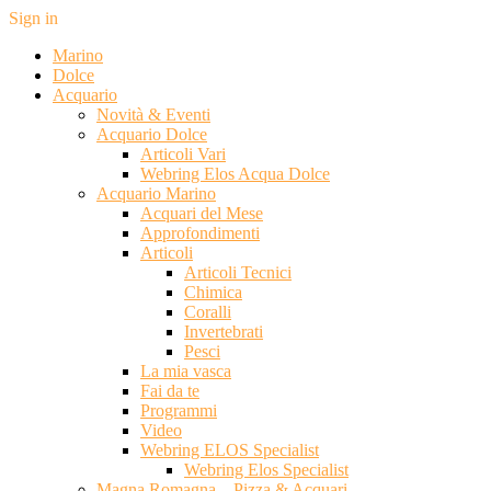
Sign in
Marino
Dolce
Acquario
Novità & Eventi
Acquario Dolce
Articoli Vari
Webring Elos Acqua Dolce
Acquario Marino
Acquari del Mese
Approfondimenti
Articoli
Articoli Tecnici
Chimica
Coralli
Invertebrati
Pesci
La mia vasca
Fai da te
Programmi
Video
Webring ELOS Specialist
Webring Elos Specialist
Magna Romagna – Pizza & Acquari