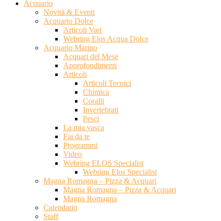
Acquario
Novità & Eventi
Acquario Dolce
Articoli Vari
Webring Elos Acqua Dolce
Acquario Marino
Acquari del Mese
Approfondimenti
Articoli
Articoli Tecnici
Chimica
Coralli
Invertebrati
Pesci
La mia vasca
Fai da te
Programmi
Video
Webring ELOS Specialist
Webring Elos Specialist
Magna Romagna – Pizza & Acquari
Magna Romagna – Pizza & Acquari
Magna Romagna
Calendario
Staff