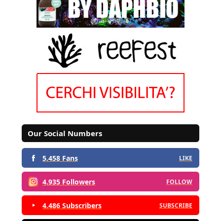
Our Social Numbers
5.458 Fans
LIKE
4.935 Followers
FOLLOW
4.486 Subscribers
SUBSCRIBE