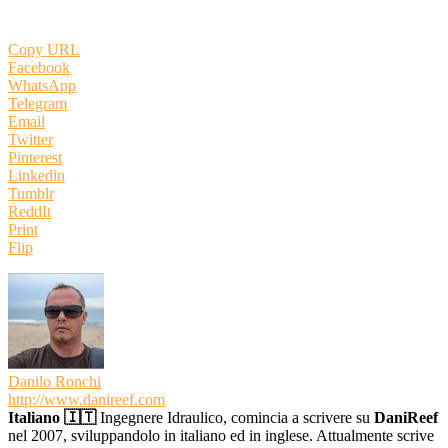
Copy URL
Facebook
WhatsApp
Telegram
Email
Twitter
Pinterest
Linkedin
Tumblr
ReddIt
Print
Flip
Danilo Ronchi
http://www.danireef.com
Italiano 🇮🇹
Ingegnere Idraulico, comincia a scrivere su
DaniReef
nel 2007, sviluppandolo in italiano ed in inglese. Attualmente scrive