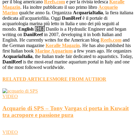
per il blog americano
Reefs.com
e per la rivista tedesca
Koralle
Magazin
. Ha inoltre pubblicato il suo primo libro
Acquario
Marino
qualche anno fa. Organizza
AcquariaItalia
, la fiera italiana
dedicata all'acquariofilia. Oggi
DaniReef
è il portale di
acquariologia marina più letto in Italia e uno dei più seguiti al
mondo.
English 🇬🇧
Danilo is a Hydraulic Engineer and began
writing on
DaniReef
in 2007, developing it in both Italian and
English. He currently writes for the American blog
Reefs.com
and
the German magazine
Koralle Magazin
. He has also published his
first Italian book
Marine Aquarium
a few years ago. He organizes
AcquariaItalia
, the Italian trade fair dedicated to aquaristics. Today,
DaniReef
is the most-read marine aquarium portal in Italy and one
of the most followed worldwide.
RELATED ARTICLES
MORE FROM AUTHOR
VIDEO
Acquario di SPS – Tony Vargas ci porta in Kuwait
tra acropore e passione pura
VIDEO