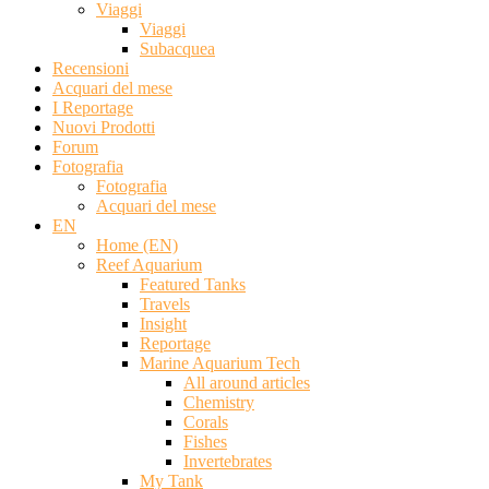
Viaggi
Viaggi
Subacquea
Recensioni
Acquari del mese
I Reportage
Nuovi Prodotti
Forum
Fotografia
Fotografia
Acquari del mese
EN
Home (EN)
Reef Aquarium
Featured Tanks
Travels
Insight
Reportage
Marine Aquarium Tech
All around articles
Chemistry
Corals
Fishes
Invertebrates
My Tank