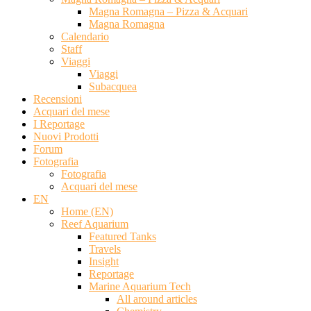
Magna Romagna – Pizza & Acquari
Magna Romagna
Calendario
Staff
Viaggi
Viaggi
Subacquea
Recensioni
Acquari del mese
I Reportage
Nuovi Prodotti
Forum
Fotografia
Fotografia
Acquari del mese
EN
Home (EN)
Reef Aquarium
Featured Tanks
Travels
Insight
Reportage
Marine Aquarium Tech
All around articles