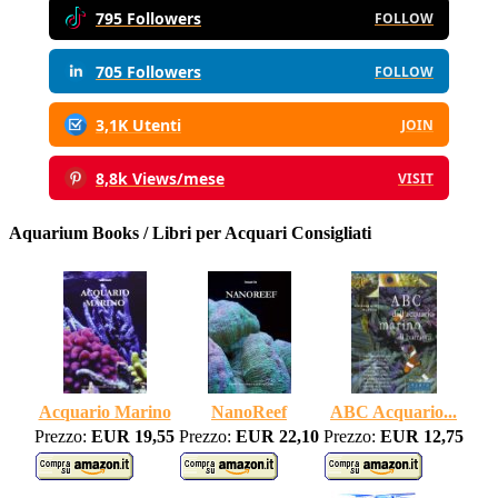
795 Followers
FOLLOW
705 Followers
FOLLOW
3,1K Utenti
JOIN
8,8k Views/mese
VISIT
Aquarium Books / Libri per Acquari Consigliati
Acquario Marino
NanoReef
ABC Acquario...
Prezzo:
EUR 19,55
Prezzo:
EUR 22,10
Prezzo:
EUR 12,75