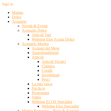
Sign in
Marino
Dolce
Acquario
Novità & Eventi
Acquario Dolce
Articoli Vari
Webring Elos Acqua Dolce
Acquario Marino
Acquari del Mese
Approfondimenti
Articoli
Articoli Tecnici
Chimica
Coralli
Invertebrati
Pesci
La mia vasca
Fai da te
Programmi
Video
Webring ELOS Specialist
Webring Elos Specialist
Magna Romagna – Pizza & Acquari