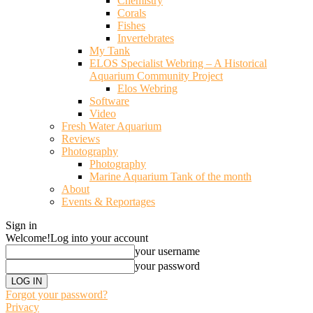
Chemistry
Corals
Fishes
Invertebrates
My Tank
ELOS Specialist Webring – A Historical
Aquarium Community Project
Elos Webring
Software
Video
Fresh Water Aquarium
Reviews
Photography
Photography
Marine Aquarium Tank of the month
About
Events & Reportages
Sign in
Welcome!
Log into your account
your username
your password
Forgot your password?
Privacy