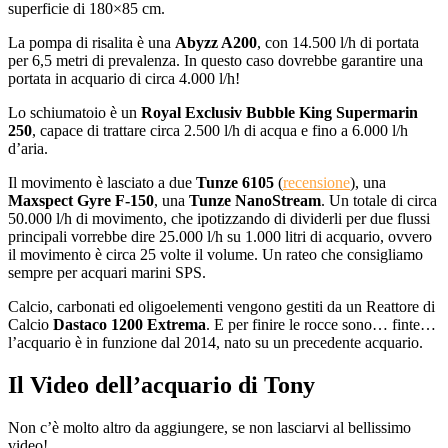
superficie di 180×85 cm.
La pompa di risalita è una
Abyzz A200
, con 14.500 l/h di portata
per 6,5 metri di prevalenza. In questo caso dovrebbe garantire una
portata in acquario di circa 4.000 l/h!
Lo schiumatoio è un
Royal Exclusiv Bubble King Supermarin
250
, capace di trattare circa 2.500 l/h di acqua e fino a 6.000 l/h
d’aria.
Il movimento è lasciato a due
Tunze 6105
(
recensione
), una
Maxspect Gyre F-150
, una
Tunze NanoStream
. Un totale di circa
50.000 l/h di movimento, che ipotizzando di dividerli per due flussi
principali vorrebbe dire 25.000 l/h su 1.000 litri di acquario, ovvero
il movimento è circa 25 volte il volume. Un rateo che consigliamo
sempre per acquari marini SPS.
Calcio, carbonati ed oligoelementi vengono gestiti da un Reattore di
Calcio
Dastaco 1200 Extrema
. E per finire le rocce sono… finte…
l’acquario è in funzione dal 2014, nato su un precedente acquario.
Il Video dell’acquario di Tony
Non c’è molto altro da aggiungere, se non lasciarvi al bellissimo
video!