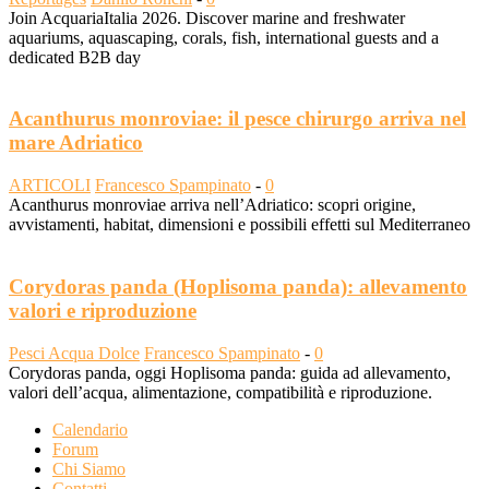
Join AcquariaItalia 2026. Discover marine and freshwater
aquariums, aquascaping, corals, fish, international guests and a
dedicated B2B day
Acanthurus monroviae: il pesce chirurgo arriva nel
mare Adriatico
ARTICOLI
Francesco Spampinato
-
0
Acanthurus monroviae arriva nell’Adriatico: scopri origine,
avvistamenti, habitat, dimensioni e possibili effetti sul Mediterraneo
Corydoras panda (Hoplisoma panda): allevamento
valori e riproduzione
Pesci Acqua Dolce
Francesco Spampinato
-
0
Corydoras panda, oggi Hoplisoma panda: guida ad allevamento,
valori dell’acqua, alimentazione, compatibilità e riproduzione.
Calendario
Forum
Chi Siamo
Contatti