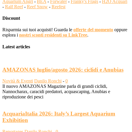
Aquarium Angri
-
BEA
-
Forwater
-
Franky's Frags
-
H2O Acquari
-
Ralf Reef
-
Reef Snow
-
Reefest
Discount
Risparmia sui tuoi acquisti! Guarda le
offerte del momento
oppure
esplora i
nostri sconti residenti su LinkTree
.
Latest articles
AMAZONAS luglio/agosto 2026: ciclidi e Anubias
Novità & Eventi
Danilo Ronchi
-
0
Il nuovo AMAZONAS Magazine parla di grandi ciclidi,
Nannocharax, caracidi predatori, acquascaping, Anubias e
riproduzione dei pesci
AcquariaItalia 2026: Italy’s Largest Aquarium
Exhibition
Reportages
Danilo Ronchi
-
0