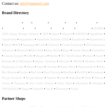
Contact us:
info@danireef.com
Brand Directory
AQUADISTRI
•
BEA
•
CARMAR
•
DAPHBIO
•
ELOS
•
FORWATER
•
GNC
•
OCEANLIFE
•
OCTO
•
ORPHEK
•
SICCE
•
TECO
•
VCORALS
•
3D-IRS
•
ADA (Aqua Design Amano)
•
AGP
•
Aipai
•
Alxyon
•
AMTRA
•
Aquaflora
•
AquaForest
•
Aquaristica
•
Aquarium Systems (ASF)
•
Aquatlantis
•
Aquatronica
•
Askoll
•
ATI
•
Autoaqua
•
Ceab
•
Chihiros
•
Coral Essentials
•
D-D Aquarium
Solutions
•
Dennerle
•
DiveVolk
•
Easy Reefs
•
Equo
•
Fauna Marin
•
Funhobby
•
Genesi Acquari
•
GHL
•
Haquoss
•
Hydor
•
ITC ReefCulture
•
Jebao
•
Juwel
•
Keloray
•
LGMAquari
•
Manta Systems
•
Micmol
•
MOAI
•
Modern Reef
•
Neptunian Cube
•
Newa
•
Oase
•
Oceamo
•
Panta Rhei
•
PlanctonTech
•
Poly
Bio Marine
•
Prodac
•
Red Sea
•
Reef Factory
•
Reefline
•
ReefTek
•
Rossmont
•
Royal Exclusiv
•
Royal Nature
•
Salifert
•
Sera
•
Superfish
•
Tetra
•
Triton
•
Tunze
•
Twinstar
•
Two Little Fishies
•
Ultra Reef
•
Waterbox
•
Whimar
•
WWWAQUA
•
Xaqua
•
Yokuchi
•
Yorah
•
Zlements
•
Zolux
Partner Shops