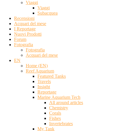
Viaggi
Viaggi
Subacquea
Recensioni
Acquari del mese
I Reportage
Nuovi Prodotti
Forum
Fotografia
Fotografia
Acquari del mese
EN
Home (EN)
Reef Aquarium
Featured Tanks
Travels
Insight
Reportage
Marine Aquarium Tech
All around articles
Chemistry
Corals
Fishes
Invertebrates
My Tank