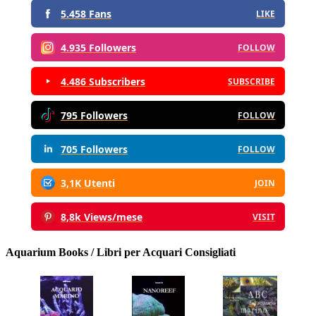
5.458 Fans
LIKE
4.935 Followers
FOLLOW
4.486 Subscribers
SUBSCRIBE
795 Followers
FOLLOW
705 Followers
FOLLOW
3,1K Utenti
JOIN
8,8k Views/mese
VISIT
Aquarium Books / Libri per Acquari Consigliati