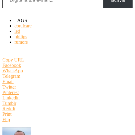
Iscriviti
TAGS
coralcare
led
philips
rumors
Copy URL
Facebook
WhatsApp
Telegram
Email
Twitter
Pinterest
Linkedin
Tumblr
ReddIt
Print
Flip