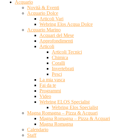
Acquario
Novità & Eventi
Acquario Dolce
Articoli Vari
Webring Elos Acqua Dolce
Acquario Marino
Acquari del Mese
Approfondimenti
Articoli
Articoli Tecnici
Chimica
Coralli
Invertebrati
Pesci
La mia vasca
Fai da te
Programmi
Video
Webring ELOS Specialist
Webring Elos Specialist
Magna Romagna – Pizza & Acquari
Magna Romagna – Pizza & Acquari
Magna Romagna
Calendario
Staff