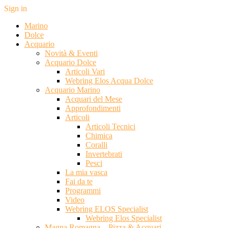
Sign in
Marino
Dolce
Acquario
Novità & Eventi
Acquario Dolce
Articoli Vari
Webring Elos Acqua Dolce
Acquario Marino
Acquari del Mese
Approfondimenti
Articoli
Articoli Tecnici
Chimica
Coralli
Invertebrati
Pesci
La mia vasca
Fai da te
Programmi
Video
Webring ELOS Specialist
Webring Elos Specialist
Magna Romagna – Pizza & Acquari