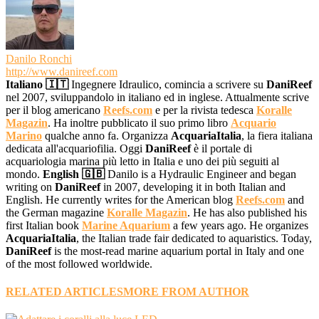
Danilo Ronchi
http://www.danireef.com
Italiano 🇮🇹
Ingegnere Idraulico, comincia a scrivere su
DaniReef
nel 2007, sviluppandolo in italiano ed in inglese. Attualmente scrive
per il blog americano
Reefs.com
e per la rivista tedesca
Koralle
Magazin
. Ha inoltre pubblicato il suo primo libro
Acquario
Marino
qualche anno fa. Organizza
AcquariaItalia
, la fiera italiana
dedicata all'acquariofilia. Oggi
DaniReef
è il portale di
acquariologia marina più letto in Italia e uno dei più seguiti al
mondo.
English 🇬🇧
Danilo is a Hydraulic Engineer and began
writing on
DaniReef
in 2007, developing it in both Italian and
English. He currently writes for the American blog
Reefs.com
and
the German magazine
Koralle Magazin
. He has also published his
first Italian book
Marine Aquarium
a few years ago. He organizes
AcquariaItalia
, the Italian trade fair dedicated to aquaristics. Today,
DaniReef
is the most-read marine aquarium portal in Italy and one
of the most followed worldwide.
RELATED ARTICLES
MORE FROM AUTHOR