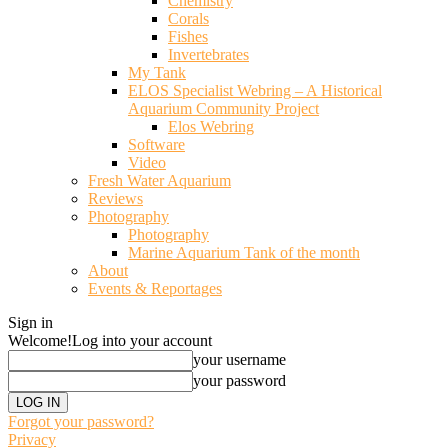
Chemistry
Corals
Fishes
Invertebrates
My Tank
ELOS Specialist Webring – A Historical
Aquarium Community Project
Elos Webring
Software
Video
Fresh Water Aquarium
Reviews
Photography
Photography
Marine Aquarium Tank of the month
About
Events & Reportages
Sign in
Welcome!
Log into your account
your username
your password
Forgot your password?
Privacy