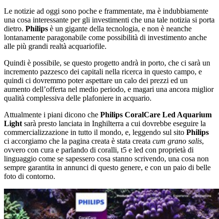
Le notizie ad oggi sono poche e frammentate, ma è indubbiamente
una cosa interessante per gli investimenti che una tale notizia si porta
dietro.
Philips
è un gigante della tecnologia, e non è neanche
lontanamente paragonabile come possibilità di investimento anche
alle più grandi realtà acquariofile.
Quindi è possibile, se questo progetto andrà in porto, che ci sarà un
incremento pazzesco dei capitali nella ricerca in questo campo, e
quindi ci dovremmo poter aspettare un calo dei prezzi ed un
aumento dell’offerta nel medio periodo, e magari una ancora miglior
qualità complessiva delle plafoniere in acquario.
Attualmente i piani dicono che
Philips CoralCare Led Aquarium
Light
sarà presto lanciata in Inghilterra a cui dovrebbe eseguire la
commercializzazione in tutto il mondo, e, leggendo sul sito
Philips
ci accorgiamo che la pagina creata è stata creata
cum grano salis
,
ovvero con cura e parlando di coralli, t5 e led con proprietà di
linguaggio come se sapessero cosa stanno scrivendo, una cosa non
sempre garantita in annunci di questo genere, e con un paio di belle
foto di contorno.