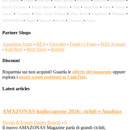
Bio Marine
•
Prodac
•
Red Sea
•
Reef Factory
•
Reefline
•
ReefTek
•
Rossmont
•
Royal Exclusiv
•
Royal Nature
•
Salifert
•
Sera
•
Superfish
•
Tetra
•
Triton
•
Tunze
•
Twinstar
•
Two Little Fishies
•
Ultra Reef
•
Waterbox
•
Whimar
•
WWWAQUA
•
Xaqua
•
Yokuchi
•
Yorah
•
Zlements
•
Zolux
Partner Shops
Aquarium Angri
-
BEA
-
Forwater
-
Franky's Frags
-
H2O Acquari
-
Ralf Reef
-
Reef Snow
-
Reefest
Discount
Risparmia sui tuoi acquisti! Guarda le
offerte del momento
oppure
esplora i
nostri sconti residenti su LinkTree
.
Latest articles
AMAZONAS luglio/agosto 2026: ciclidi e Anubias
Novità & Eventi
Danilo Ronchi
-
0
Il nuovo AMAZONAS Magazine parla di grandi ciclidi,