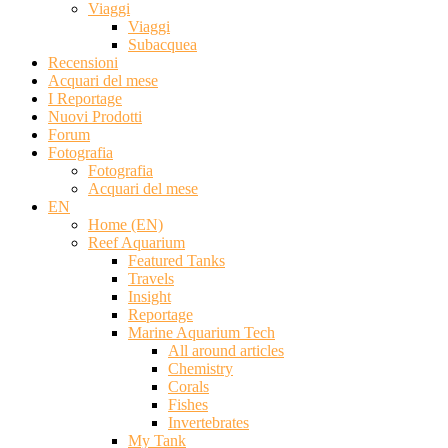
Viaggi
Viaggi
Subacquea
Recensioni
Acquari del mese
I Reportage
Nuovi Prodotti
Forum
Fotografia
Fotografia
Acquari del mese
EN
Home (EN)
Reef Aquarium
Featured Tanks
Travels
Insight
Reportage
Marine Aquarium Tech
All around articles
Chemistry
Corals
Fishes
Invertebrates
My Tank