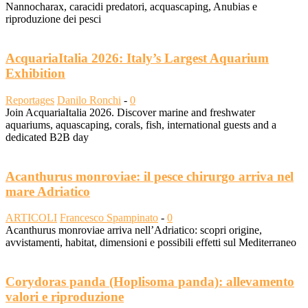
Nannocharax, caracidi predatori, acquascaping, Anubias e
riproduzione dei pesci
AcquariaItalia 2026: Italy’s Largest Aquarium
Exhibition
Reportages
Danilo Ronchi
-
0
Join AcquariaItalia 2026. Discover marine and freshwater
aquariums, aquascaping, corals, fish, international guests and a
dedicated B2B day
Acanthurus monroviae: il pesce chirurgo arriva nel
mare Adriatico
ARTICOLI
Francesco Spampinato
-
0
Acanthurus monroviae arriva nell’Adriatico: scopri origine,
avvistamenti, habitat, dimensioni e possibili effetti sul Mediterraneo
Corydoras panda (Hoplisoma panda): allevamento
valori e riproduzione