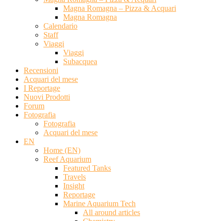
Magna Romagna – Pizza & Acquari
Magna Romagna
Calendario
Staff
Viaggi
Viaggi
Subacquea
Recensioni
Acquari del mese
I Reportage
Nuovi Prodotti
Forum
Fotografia
Fotografia
Acquari del mese
EN
Home (EN)
Reef Aquarium
Featured Tanks
Travels
Insight
Reportage
Marine Aquarium Tech
All around articles