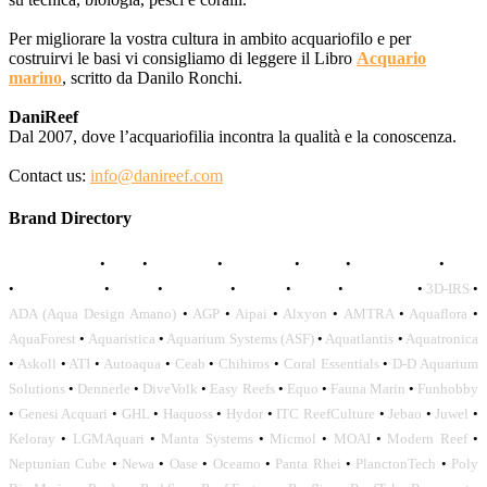
Per migliorare la vostra cultura in ambito acquariofilo e per
costruirvi le basi vi consigliamo di leggere il Libro
Acquario
marino
, scritto da Danilo Ronchi.
DaniReef
Dal 2007, dove l’acquariofilia incontra la qualità e la conoscenza.
Contact us:
info@danireef.com
Brand Directory
AQUADISTRI
•
BEA
•
CARMAR
•
DAPHBIO
•
ELOS
•
FORWATER
•
GNC
•
OCEANLIFE
•
OCTO
•
ORPHEK
•
SICCE
•
TECO
•
VCORALS
•
3D-IRS
•
ADA (Aqua Design Amano)
•
AGP
•
Aipai
•
Alxyon
•
AMTRA
•
Aquaflora
•
AquaForest
•
Aquaristica
•
Aquarium Systems (ASF)
•
Aquatlantis
•
Aquatronica
•
Askoll
•
ATI
•
Autoaqua
•
Ceab
•
Chihiros
•
Coral Essentials
•
D-D Aquarium
Solutions
•
Dennerle
•
DiveVolk
•
Easy Reefs
•
Equo
•
Fauna Marin
•
Funhobby
•
Genesi Acquari
•
GHL
•
Haquoss
•
Hydor
•
ITC ReefCulture
•
Jebao
•
Juwel
•
Keloray
•
LGMAquari
•
Manta Systems
•
Micmol
•
MOAI
•
Modern Reef
•
Neptunian Cube
•
Newa
•
Oase
•
Oceamo
•
Panta Rhei
•
PlanctonTech
•
Poly