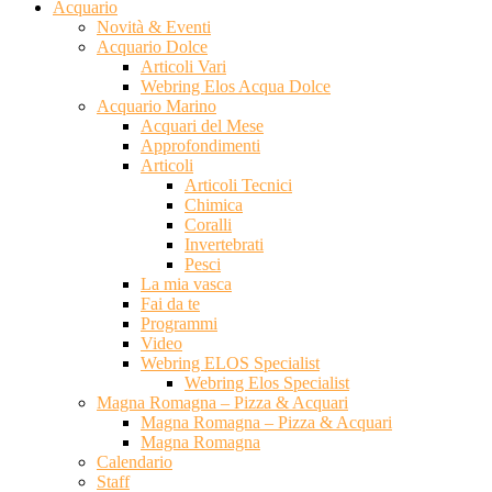
Acquario
Novità & Eventi
Acquario Dolce
Articoli Vari
Webring Elos Acqua Dolce
Acquario Marino
Acquari del Mese
Approfondimenti
Articoli
Articoli Tecnici
Chimica
Coralli
Invertebrati
Pesci
La mia vasca
Fai da te
Programmi
Video
Webring ELOS Specialist
Webring Elos Specialist
Magna Romagna – Pizza & Acquari
Magna Romagna – Pizza & Acquari
Magna Romagna
Calendario
Staff