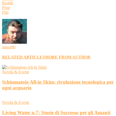
ReddIt
Print
Flip
misce80
RELATED ARTICLES
MORE FROM AUTHOR
Novità & Eventi
Schiumatoio All-in Skim: rivoluzione tecnologica per
ogni acquario
Novità & Eventi
Living Water n.7: Storie di Successo per gli Amanti