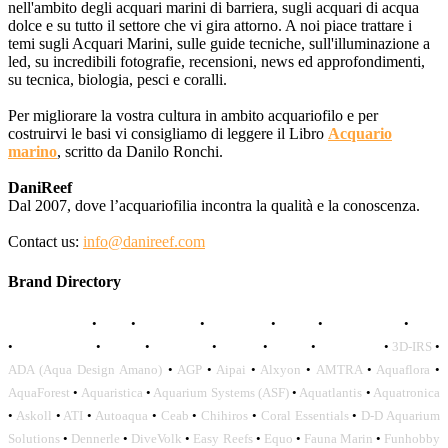
nell'ambito degli acquari marini di barriera, sugli acquari di acqua
dolce e su tutto il settore che vi gira attorno. A noi piace trattare i
temi sugli Acquari Marini, sulle guide tecniche, sull'illuminazione a
led, su incredibili fotografie, recensioni, news ed approfondimenti,
su tecnica, biologia, pesci e coralli.
Per migliorare la vostra cultura in ambito acquariofilo e per
costruirvi le basi vi consigliamo di leggere il Libro
Acquario
marino
, scritto da Danilo Ronchi.
DaniReef
Dal 2007, dove l’acquariofilia incontra la qualità e la conoscenza.
Contact us:
info@danireef.com
Brand Directory
AQUADISTRI
•
BEA
•
CARMAR
•
DAPHBIO
•
ELOS
•
FORWATER
•
GNC
•
OCEANLIFE
•
OCTO
•
ORPHEK
•
SICCE
•
TECO
•
VCORALS
•
3D-IRS
•
ADA (Aqua Design Amano)
•
AGP
•
Aipai
•
Alxyon
•
AMTRA
•
Aquaflora
•
AquaForest
•
Aquaristica
•
Aquarium Systems (ASF)
•
Aquatlantis
•
Aquatronica
•
Askoll
•
ATI
•
Autoaqua
•
Ceab
•
Chihiros
•
Coral Essentials
•
D-D Aquarium
Solutions
•
Dennerle
•
DiveVolk
•
Easy Reefs
•
Equo
•
Fauna Marin
•
Funhobby