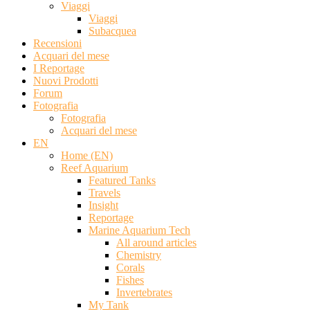
Viaggi
Viaggi
Subacquea
Recensioni
Acquari del mese
I Reportage
Nuovi Prodotti
Forum
Fotografia
Fotografia
Acquari del mese
EN
Home (EN)
Reef Aquarium
Featured Tanks
Travels
Insight
Reportage
Marine Aquarium Tech
All around articles
Chemistry
Corals
Fishes
Invertebrates
My Tank