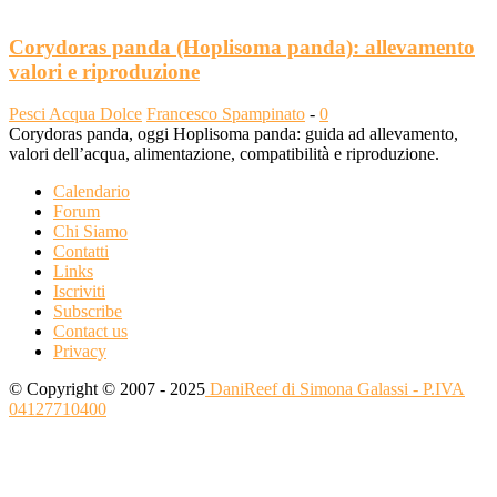
Corydoras panda (Hoplisoma panda): allevamento
valori e riproduzione
Pesci Acqua Dolce
Francesco Spampinato
-
0
Corydoras panda, oggi Hoplisoma panda: guida ad allevamento,
valori dell’acqua, alimentazione, compatibilità e riproduzione.
Calendario
Forum
Chi Siamo
Contatti
Links
Iscriviti
Subscribe
Contact us
Privacy
© Copyright © 2007 - 2025
DaniReef di Simona Galassi - P.IVA
04127710400