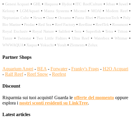
•
Genesi Acquari
•
GHL
•
Haquoss
•
Hydor
•
ITC ReefCulture
•
Jebao
•
Juwel
•
Keloray
•
LGMAquari
•
Manta Systems
•
Micmol
•
MOAI
•
Modern Reef
•
Neptunian Cube
•
Newa
•
Oase
•
Oceamo
•
Panta Rhei
•
PlanctonTech
•
Poly
Bio Marine
•
Prodac
•
Red Sea
•
Reef Factory
•
Reefline
•
ReefTek
•
Rossmont
•
Royal Exclusiv
•
Royal Nature
•
Salifert
•
Sera
•
Superfish
•
Tetra
•
Triton
•
Tunze
•
Twinstar
•
Two Little Fishies
•
Ultra Reef
•
Waterbox
•
Whimar
•
WWWAQUA
•
Xaqua
•
Yokuchi
•
Yorah
•
Zlements
•
Zolux
Partner Shops
Aquarium Angri
-
BEA
-
Forwater
-
Franky's Frags
-
H2O Acquari
-
Ralf Reef
-
Reef Snow
-
Reefest
Discount
Risparmia sui tuoi acquisti! Guarda le
offerte del momento
oppure
esplora i
nostri sconti residenti su LinkTree
.
Latest articles