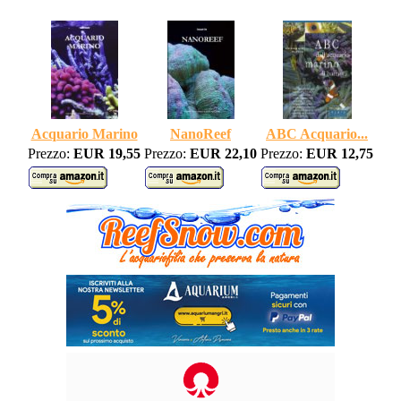
Acquario Marino
NanoReef
ABC Acquario...
Prezzo:
EUR 19,55
Prezzo:
EUR 22,10
Prezzo:
EUR 12,75