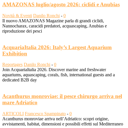
AMAZONAS luglio/agosto 2026: ciclidi e Anubias
Novità & Eventi
Danilo Ronchi
-
0
Il nuovo AMAZONAS Magazine parla di grandi ciclidi,
Nannocharax, caracidi predatori, acquascaping, Anubias e
riproduzione dei pesci
AcquariaItalia 2026: Italy’s Largest Aquarium
Exhibition
Reportages
Danilo Ronchi
-
0
Join AcquariaItalia 2026. Discover marine and freshwater
aquariums, aquascaping, corals, fish, international guests and a
dedicated B2B day
Acanthurus monroviae: il pesce chirurgo arriva nel
mare Adriatico
ARTICOLI
Francesco Spampinato
-
0
Acanthurus monroviae arriva nell’Adriatico: scopri origine,
avvistamenti, habitat, dimensioni e possibili effetti sul Mediterraneo