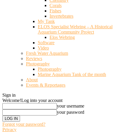
Chemistry
Corals
Fishes
Invertebrates
My Tank
ELOS Specialist Webring – A Historical
Aquarium Community Project
Elos Webring
Software
Video
Fresh Water Aquarium
Reviews
Photography
Photography
Marine Aquarium Tank of the month
About
Events & Reportages
Sign in
Welcome!
Log into your account
your username
your password
Forgot your password?
Privacy