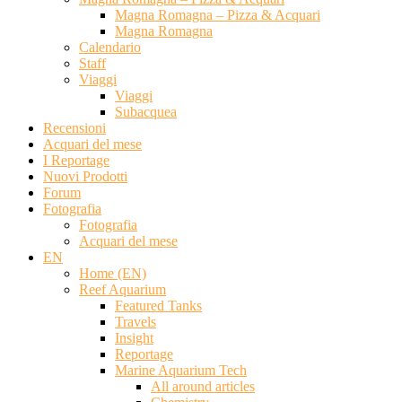
Magna Romagna – Pizza & Acquari
Magna Romagna
Calendario
Staff
Viaggi
Viaggi
Subacquea
Recensioni
Acquari del mese
I Reportage
Nuovi Prodotti
Forum
Fotografia
Fotografia
Acquari del mese
EN
Home (EN)
Reef Aquarium
Featured Tanks
Travels
Insight
Reportage
Marine Aquarium Tech
All around articles