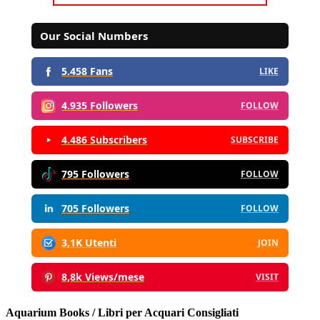
Our Social Numbers
5.458 Fans
LIKE
4.935 Followers
FOLLOW
4.486 Subscribers
SUBSCRIBE
795 Followers
FOLLOW
705 Followers
FOLLOW
3,1K Utenti
JOIN
8,8k Views/mese
VISIT
Aquarium Books / Libri per Acquari Consigliati