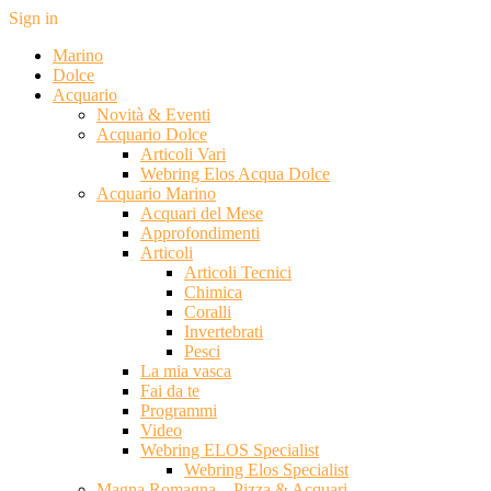
Sign in
Marino
Dolce
Acquario
Novità & Eventi
Acquario Dolce
Articoli Vari
Webring Elos Acqua Dolce
Acquario Marino
Acquari del Mese
Approfondimenti
Articoli
Articoli Tecnici
Chimica
Coralli
Invertebrati
Pesci
La mia vasca
Fai da te
Programmi
Video
Webring ELOS Specialist
Webring Elos Specialist
Magna Romagna – Pizza & Acquari