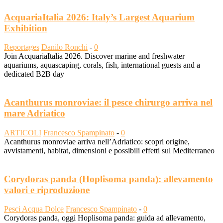
AcquariaItalia 2026: Italy’s Largest Aquarium
Exhibition
Reportages
Danilo Ronchi
-
0
Join AcquariaItalia 2026. Discover marine and freshwater
aquariums, aquascaping, corals, fish, international guests and a
dedicated B2B day
Acanthurus monroviae: il pesce chirurgo arriva nel
mare Adriatico
ARTICOLI
Francesco Spampinato
-
0
Acanthurus monroviae arriva nell’Adriatico: scopri origine,
avvistamenti, habitat, dimensioni e possibili effetti sul Mediterraneo
Corydoras panda (Hoplisoma panda): allevamento
valori e riproduzione
Pesci Acqua Dolce
Francesco Spampinato
-
0
Corydoras panda, oggi Hoplisoma panda: guida ad allevamento,