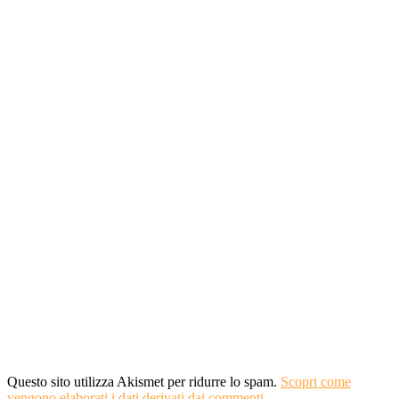
Questo sito utilizza Akismet per ridurre lo spam.
Scopri come
vengono elaborati i dati derivati dai commenti
.