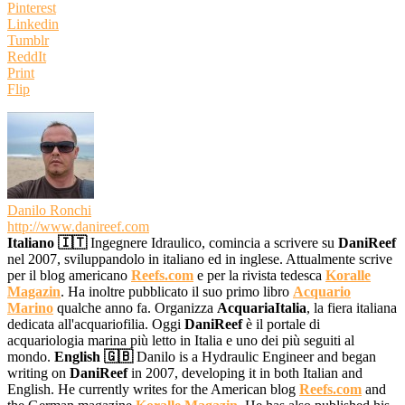
Pinterest
Linkedin
Tumblr
ReddIt
Print
Flip
Danilo Ronchi
http://www.danireef.com
Italiano 🇮🇹
Ingegnere Idraulico, comincia a scrivere su
DaniReef
nel 2007, sviluppandolo in italiano ed in inglese. Attualmente scrive
per il blog americano
Reefs.com
e per la rivista tedesca
Koralle
Magazin
. Ha inoltre pubblicato il suo primo libro
Acquario
Marino
qualche anno fa. Organizza
AcquariaItalia
, la fiera italiana
dedicata all'acquariofilia. Oggi
DaniReef
è il portale di
acquariologia marina più letto in Italia e uno dei più seguiti al
mondo.
English 🇬🇧
Danilo is a Hydraulic Engineer and began
writing on
DaniReef
in 2007, developing it in both Italian and
English. He currently writes for the American blog
Reefs.com
and