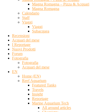
Magna Romagna – Pizza & Acquari
Magna Romagna
Calendario
Staff
Viaggi
Viaggi
Subacquea
Recensioni
Acquari del mese
I Reportage
Nuovi Prodotti
Forum
Fotografia
Fotografia
Acquari del mese
EN
Home (EN)
Reef Aquarium
Featured Tanks
Travels
Insight
Reportage
Marine Aquarium Tech
All around articles