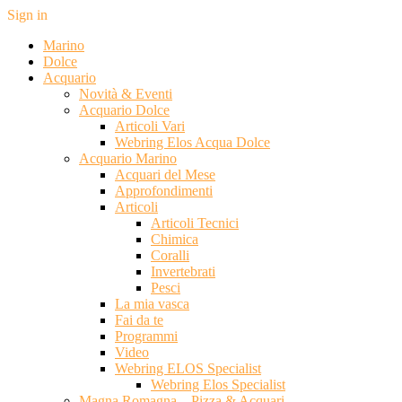
Sign in
Marino
Dolce
Acquario
Novità & Eventi
Acquario Dolce
Articoli Vari
Webring Elos Acqua Dolce
Acquario Marino
Acquari del Mese
Approfondimenti
Articoli
Articoli Tecnici
Chimica
Coralli
Invertebrati
Pesci
La mia vasca
Fai da te
Programmi
Video
Webring ELOS Specialist
Webring Elos Specialist
Magna Romagna – Pizza & Acquari