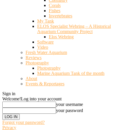
Chemistry
Corals
Fishes
Invertebrates
My Tank
ELOS Specialist Webring – A Historical
Aquarium Community Project
Elos Webring
Software
Video
Fresh Water Aquarium
Reviews
Photography
Photography
Marine Aquarium Tank of the month
About
Events & Reportages
Sign in
Welcome!
Log into your account
your username
your password
Forgot your password?
Privacy