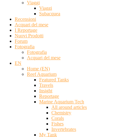
Viaggi
Viaggi
Subacquea
Recensioni
Acquari del mese
I Reportage
Nuovi Prodotti
Forum
Fotografia
Fotografia
Acquari del mese
EN
Home (EN)
Reef Aquarium
Featured Tanks
Travels
Insight
Reportage
Marine Aquarium Tech
All around articles
Chemistry
Corals
Fishes
Invertebrates
My Tank