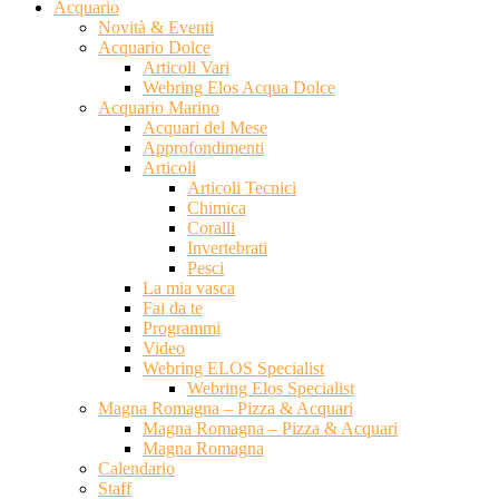
Acquario
Novità & Eventi
Acquario Dolce
Articoli Vari
Webring Elos Acqua Dolce
Acquario Marino
Acquari del Mese
Approfondimenti
Articoli
Articoli Tecnici
Chimica
Coralli
Invertebrati
Pesci
La mia vasca
Fai da te
Programmi
Video
Webring ELOS Specialist
Webring Elos Specialist
Magna Romagna – Pizza & Acquari
Magna Romagna – Pizza & Acquari
Magna Romagna
Calendario
Staff