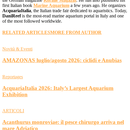
the German magazine
Koralle Magazin
. He has also published his
first Italian book
Marine Aquarium
a few years ago. He organizes
AcquariaItalia
, the Italian trade fair dedicated to aquaristics. Today,
DaniReef
is the most-read marine aquarium portal in Italy and one
of the most followed worldwide.
RELATED ARTICLES
MORE FROM AUTHOR
Novità & Eventi
AMAZONAS luglio/agosto 2026: ciclidi e Anubias
Reportages
AcquariaItalia 2026: Italy’s Largest Aquarium
Exhibition
ARTICOLI
Acanthurus monroviae: il pesce chirurgo arriva nel
mare Adriatico