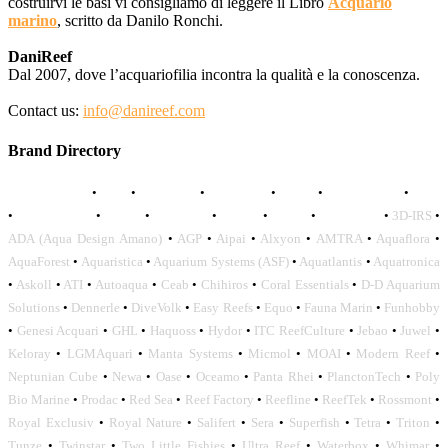
costruirvi le basi vi consigliamo di leggere il Libro
Acquario
marino
, scritto da Danilo Ronchi.
DaniReef
Dal 2007, dove l’acquariofilia incontra la qualità e la conoscenza.
Contact us:
info@danireef.com
Brand Directory
AQUADISTRI
•
BEA
•
CARMAR
•
DAPHBIO
•
ELOS
•
FORWATER
•
GNC
•
OCEANLIFE
•
OCTO
•
ORPHEK
•
SICCE
•
TECO
•
VCORALS
•
3D-IRS
•
ADA (Aqua Design Amano)
•
AGP
•
Aipai
•
Alxyon
•
AMTRA
•
Aquaflora
•
AquaForest
•
Aquaristica
•
Aquarium Systems (ASF)
•
Aquatlantis
•
Aquatronica
•
Askoll
•
ATI
•
Autoaqua
•
Ceab
•
Chihiros
•
Coral Essentials
•
D-D Aquarium
Solutions
•
Dennerle
•
DiveVolk
•
Easy Reefs
•
Equo
•
Fauna Marin
•
Funhobby
•
Genesi Acquari
•
GHL
•
Haquoss
•
Hydor
•
ITC ReefCulture
•
Jebao
•
Juwel
•
Keloray
•
LGMAquari
•
Manta Systems
•
Micmol
•
MOAI
•
Modern Reef
•
Neptunian Cube
•
Newa
•
Oase
•
Oceamo
•
Panta Rhei
•
PlanctonTech
•
Poly
Bio Marine
•
Prodac
•
Red Sea
•
Reef Factory
•
Reefline
•
ReefTek
•
Rossmont
•
Royal Exclusiv
•
Royal Nature
•
Salifert
•
Sera
•
Superfish
•
Tetra
•
Triton
•
Tunze
•
Twinstar
•
Two Little Fishies
•
Ultra Reef
•
Waterbox
•
Whimar
•