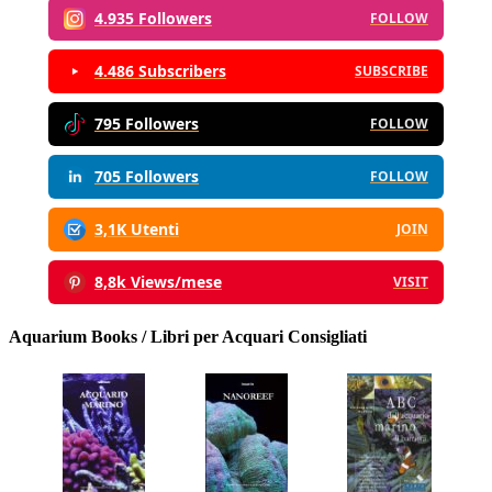
4.935 Followers
FOLLOW
4.486 Subscribers
SUBSCRIBE
795 Followers
FOLLOW
705 Followers
FOLLOW
3,1K Utenti
JOIN
8,8k Views/mese
VISIT
Aquarium Books / Libri per Acquari Consigliati