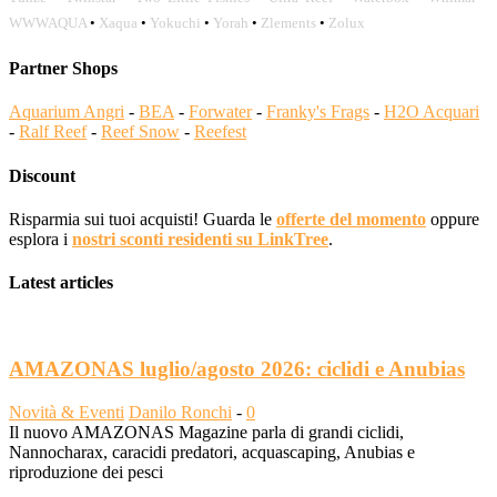
WWWAQUA
•
Xaqua
•
Yokuchi
•
Yorah
•
Zlements
•
Zolux
Partner Shops
Aquarium Angri
-
BEA
-
Forwater
-
Franky's Frags
-
H2O Acquari
-
Ralf Reef
-
Reef Snow
-
Reefest
Discount
Risparmia sui tuoi acquisti! Guarda le
offerte del momento
oppure
esplora i
nostri sconti residenti su LinkTree
.
Latest articles
AMAZONAS luglio/agosto 2026: ciclidi e Anubias
Novità & Eventi
Danilo Ronchi
-
0
Il nuovo AMAZONAS Magazine parla di grandi ciclidi,
Nannocharax, caracidi predatori, acquascaping, Anubias e
riproduzione dei pesci