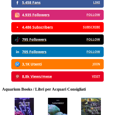
5.458 Fans
LIKE
4.935 Followers
FOLLOW
4.486 Subscribers
SUBSCRIBE
795 Followers
FOLLOW
705 Followers
FOLLOW
3,1K Utenti
JOIN
8,8k Views/mese
VISIT
Aquarium Books / Libri per Acquari Consigliati