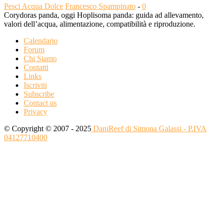
Pesci Acqua Dolce
Francesco Spampinato
-
0
Corydoras panda, oggi Hoplisoma panda: guida ad allevamento,
valori dell’acqua, alimentazione, compatibilità e riproduzione.
Calendario
Forum
Chi Siamo
Contatti
Links
Iscriviti
Subscribe
Contact us
Privacy
© Copyright © 2007 - 2025
DaniReef di Simona Galassi - P.IVA
04127710400