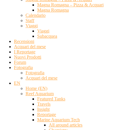
Magna Romagna – Pizza & Acquari
Magna Romagna
Calendario
Staff
Viaggi
Viaggi
Subacquea
Recensioni
Acquari del mese
I Reportage
Nuovi Prodotti
Forum
Fotografia
Fotografia
Acquari del mese
EN
Home (EN)
Reef Aquarium
Featured Tanks
Travels
Insight
Reportage
Marine Aquarium Tech
All around articles