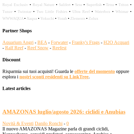
Royal Exclusiv
•
Royal Nature
•
Salifert
•
Sera
•
Superfish
•
Tetra
•
Triton
•
Tunze
•
Twinstar
•
Two Little Fishies
•
Ultra Reef
•
Waterbox
•
Whimar
•
WWWAQUA
•
Xaqua
•
Yokuchi
•
Yorah
•
Zlements
•
Zolux
Partner Shops
Aquarium Angri
-
BEA
-
Forwater
-
Franky's Frags
-
H2O Acquari
-
Ralf Reef
-
Reef Snow
-
Reefest
Discount
Risparmia sui tuoi acquisti! Guarda le
offerte del momento
oppure
esplora i
nostri sconti residenti su LinkTree
.
Latest articles
AMAZONAS luglio/agosto 2026: ciclidi e Anubias
Novità & Eventi
Danilo Ronchi
-
0
Il nuovo AMAZONAS Magazine parla di grandi ciclidi,