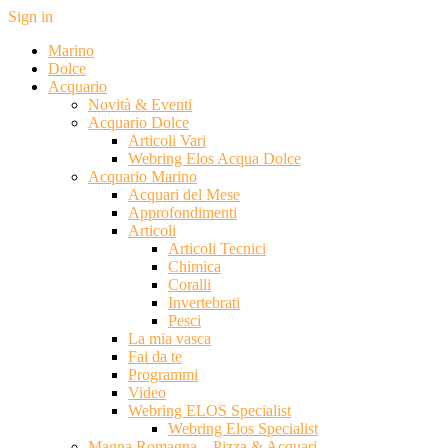
Sign in
Marino
Dolce
Acquario
Novità & Eventi
Acquario Dolce
Articoli Vari
Webring Elos Acqua Dolce
Acquario Marino
Acquari del Mese
Approfondimenti
Articoli
Articoli Tecnici
Chimica
Coralli
Invertebrati
Pesci
La mia vasca
Fai da te
Programmi
Video
Webring ELOS Specialist
Webring Elos Specialist
Magna Romagna – Pizza & Acquari