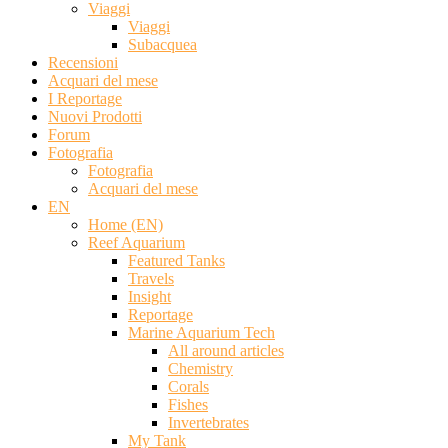
Viaggi
Viaggi
Subacquea
Recensioni
Acquari del mese
I Reportage
Nuovi Prodotti
Forum
Fotografia
Fotografia
Acquari del mese
EN
Home (EN)
Reef Aquarium
Featured Tanks
Travels
Insight
Reportage
Marine Aquarium Tech
All around articles
Chemistry
Corals
Fishes
Invertebrates
My Tank