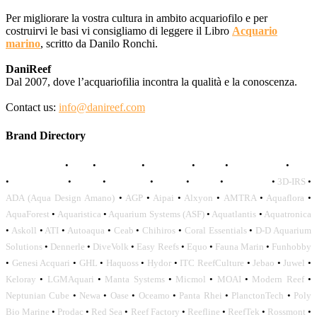
Per migliorare la vostra cultura in ambito acquariofilo e per
costruirvi le basi vi consigliamo di leggere il Libro
Acquario
marino
, scritto da Danilo Ronchi.
DaniReef
Dal 2007, dove l’acquariofilia incontra la qualità e la conoscenza.
Contact us:
info@danireef.com
Brand Directory
AQUADISTRI
•
BEA
•
CARMAR
•
DAPHBIO
•
ELOS
•
FORWATER
•
GNC
•
OCEANLIFE
•
OCTO
•
ORPHEK
•
SICCE
•
TECO
•
VCORALS
•
3D-IRS
•
ADA (Aqua Design Amano)
•
AGP
•
Aipai
•
Alxyon
•
AMTRA
•
Aquaflora
•
AquaForest
•
Aquaristica
•
Aquarium Systems (ASF)
•
Aquatlantis
•
Aquatronica
•
Askoll
•
ATI
•
Autoaqua
•
Ceab
•
Chihiros
•
Coral Essentials
•
D-D Aquarium
Solutions
•
Dennerle
•
DiveVolk
•
Easy Reefs
•
Equo
•
Fauna Marin
•
Funhobby
•
Genesi Acquari
•
GHL
•
Haquoss
•
Hydor
•
ITC ReefCulture
•
Jebao
•
Juwel
•
Keloray
•
LGMAquari
•
Manta Systems
•
Micmol
•
MOAI
•
Modern Reef
•
Neptunian Cube
•
Newa
•
Oase
•
Oceamo
•
Panta Rhei
•
PlanctonTech
•
Poly
Bio Marine
•
Prodac
•
Red Sea
•
Reef Factory
•
Reefline
•
ReefTek
•
Rossmont
•