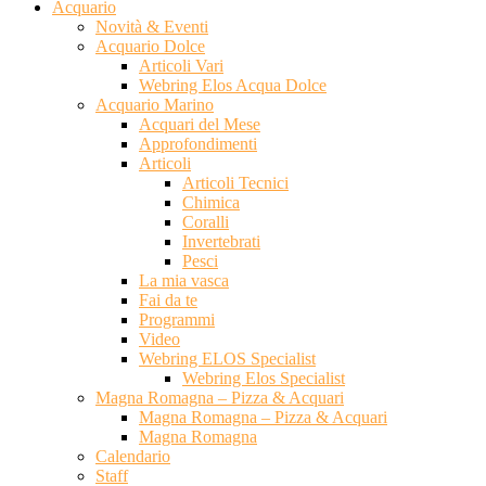
Acquario
Novità & Eventi
Acquario Dolce
Articoli Vari
Webring Elos Acqua Dolce
Acquario Marino
Acquari del Mese
Approfondimenti
Articoli
Articoli Tecnici
Chimica
Coralli
Invertebrati
Pesci
La mia vasca
Fai da te
Programmi
Video
Webring ELOS Specialist
Webring Elos Specialist
Magna Romagna – Pizza & Acquari
Magna Romagna – Pizza & Acquari
Magna Romagna
Calendario
Staff