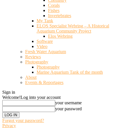
Chemistry
Corals
Fishes
Invertebrates
My Tank
ELOS Specialist Webring – A Historical
Aquarium Community Project
Elos Webring
Software
Video
Fresh Water Aquarium
Reviews
Photography
Photography
Marine Aquarium Tank of the month
About
Events & Reportages
Sign in
Welcome!
Log into your account
your username
your password
Forgot your password?
Privacy