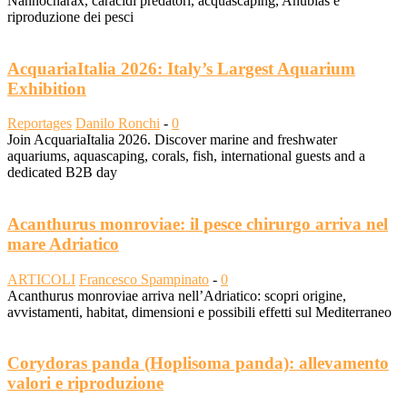
Nannocharax, caracidi predatori, acquascaping, Anubias e
riproduzione dei pesci
AcquariaItalia 2026: Italy’s Largest Aquarium
Exhibition
Reportages
Danilo Ronchi
-
0
Join AcquariaItalia 2026. Discover marine and freshwater
aquariums, aquascaping, corals, fish, international guests and a
dedicated B2B day
Acanthurus monroviae: il pesce chirurgo arriva nel
mare Adriatico
ARTICOLI
Francesco Spampinato
-
0
Acanthurus monroviae arriva nell’Adriatico: scopri origine,
avvistamenti, habitat, dimensioni e possibili effetti sul Mediterraneo
Corydoras panda (Hoplisoma panda): allevamento
valori e riproduzione