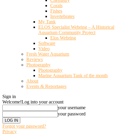
Chemistry
Corals
Fishes
Invertebrates
My Tank
ELOS Specialist Webring – A Historical
Aquarium Community Project
Elos Webring
Software
Video
Fresh Water Aquarium
Reviews
Photography
Photography
Marine Aquarium Tank of the month
About
Events & Reportages
Sign in
Welcome!
Log into your account
your username
your password
Forgot your password?
Privacy