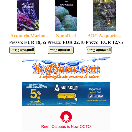
Acquario Marino
NanoReef
ABC Acquario...
Prezzo:
EUR 19,55
Prezzo:
EUR 22,10
Prezzo:
EUR 12,75