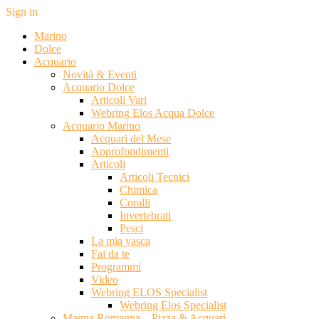
Sign in
Marino
Dolce
Acquario
Novità & Eventi
Acquario Dolce
Articoli Vari
Webring Elos Acqua Dolce
Acquario Marino
Acquari del Mese
Approfondimenti
Articoli
Articoli Tecnici
Chimica
Coralli
Invertebrati
Pesci
La mia vasca
Fai da te
Programmi
Video
Webring ELOS Specialist
Webring Elos Specialist
Magna Romagna – Pizza & Acquari