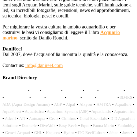
temi sugli Acquari Marini, sulle guide tecniche, sull'illuminazione a
led, su incredibili fotografie, recensioni, news ed approfondimenti,
su tecnica, biologia, pesci e coralli.
Per migliorare la vostra cultura in ambito acquariofilo e per
costruirvi le basi vi consigliamo di leggere il Libro
Acquario
marino
, scritto da Danilo Ronchi.
DaniReef
Dal 2007, dove l’acquariofilia incontra la qualità e la conoscenza.
Contact us:
info@danireef.com
Brand Directory
AQUADISTRI
•
BEA
•
CARMAR
•
DAPHBIO
•
ELOS
•
FORWATER
•
GNC
•
OCEANLIFE
•
OCTO
•
ORPHEK
•
SICCE
•
TECO
•
VCORALS
•
3D-IRS
•
ADA (Aqua Design Amano)
•
AGP
•
Aipai
•
Alxyon
•
AMTRA
•
Aquaflora
•
AquaForest
•
Aquaristica
•
Aquarium Systems (ASF)
•
Aquatlantis
•
Aquatronica
•
Askoll
•
ATI
•
Autoaqua
•
Ceab
•
Chihiros
•
Coral Essentials
•
D-D Aquarium
Solutions
•
Dennerle
•
DiveVolk
•
Easy Reefs
•
Equo
•
Fauna Marin
•
Funhobby
•
Genesi Acquari
•
GHL
•
Haquoss
•
Hydor
•
ITC ReefCulture
•
Jebao
•
Juwel
•