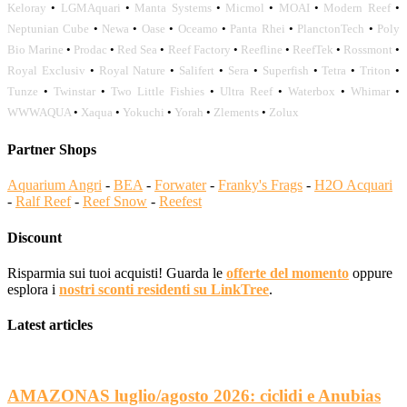
Keloray
•
LGMAquari
•
Manta Systems
•
Micmol
•
MOAI
•
Modern Reef
•
Neptunian Cube
•
Newa
•
Oase
•
Oceamo
•
Panta Rhei
•
PlanctonTech
•
Poly
Bio Marine
•
Prodac
•
Red Sea
•
Reef Factory
•
Reefline
•
ReefTek
•
Rossmont
•
Royal Exclusiv
•
Royal Nature
•
Salifert
•
Sera
•
Superfish
•
Tetra
•
Triton
•
Tunze
•
Twinstar
•
Two Little Fishies
•
Ultra Reef
•
Waterbox
•
Whimar
•
WWWAQUA
•
Xaqua
•
Yokuchi
•
Yorah
•
Zlements
•
Zolux
Partner Shops
Aquarium Angri
-
BEA
-
Forwater
-
Franky's Frags
-
H2O Acquari
-
Ralf Reef
-
Reef Snow
-
Reefest
Discount
Risparmia sui tuoi acquisti! Guarda le
offerte del momento
oppure
esplora i
nostri sconti residenti su LinkTree
.
Latest articles
AMAZONAS luglio/agosto 2026: ciclidi e Anubias