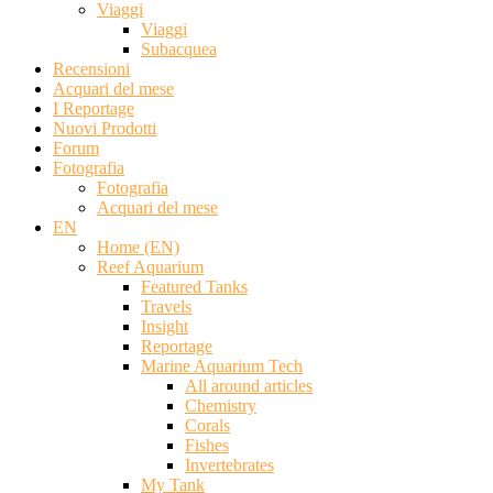
Viaggi
Viaggi
Subacquea
Recensioni
Acquari del mese
I Reportage
Nuovi Prodotti
Forum
Fotografia
Fotografia
Acquari del mese
EN
Home (EN)
Reef Aquarium
Featured Tanks
Travels
Insight
Reportage
Marine Aquarium Tech
All around articles
Chemistry
Corals
Fishes
Invertebrates
My Tank