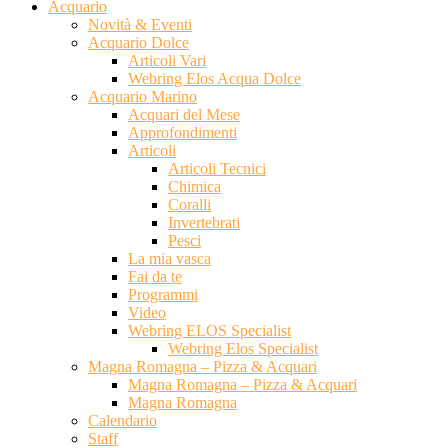
Acquario
Novità & Eventi
Acquario Dolce
Articoli Vari
Webring Elos Acqua Dolce
Acquario Marino
Acquari del Mese
Approfondimenti
Articoli
Articoli Tecnici
Chimica
Coralli
Invertebrati
Pesci
La mia vasca
Fai da te
Programmi
Video
Webring ELOS Specialist
Webring Elos Specialist
Magna Romagna – Pizza & Acquari
Magna Romagna – Pizza & Acquari
Magna Romagna
Calendario
Staff