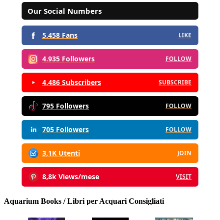
Our Social Numbers
5.458 Fans
LIKE
4.935 Followers
FOLLOW
4.486 Subscribers
SUBSCRIBE
795 Followers
FOLLOW
705 Followers
FOLLOW
3,1K Utenti
JOIN
8,8k Views/mese
VISIT
Aquarium Books / Libri per Acquari Consigliati