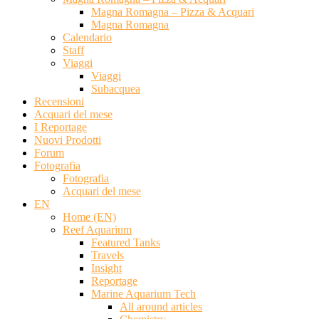
Magna Romagna – Pizza & Acquari
Magna Romagna
Calendario
Staff
Viaggi
Viaggi
Subacquea
Recensioni
Acquari del mese
I Reportage
Nuovi Prodotti
Forum
Fotografia
Fotografia
Acquari del mese
EN
Home (EN)
Reef Aquarium
Featured Tanks
Travels
Insight
Reportage
Marine Aquarium Tech
All around articles