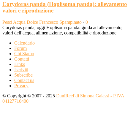
Corydoras panda (Hoplisoma panda): allevamento
valori e riproduzione
Pesci Acqua Dolce
Francesco Spampinato
-
0
Corydoras panda, oggi Hoplisoma panda: guida ad allevamento,
valori dell’acqua, alimentazione, compatibilità e riproduzione.
Calendario
Forum
Chi Siamo
Contatti
Links
Iscriviti
Subscribe
Contact us
Privacy
© Copyright © 2007 - 2025
DaniReef di Simona Galassi - P.IVA
04127710400