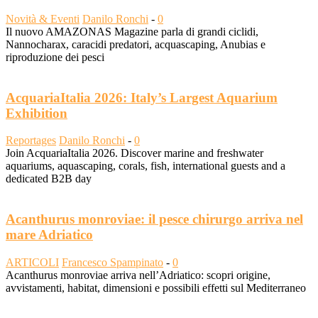
Novità & Eventi
Danilo Ronchi
-
0
Il nuovo AMAZONAS Magazine parla di grandi ciclidi,
Nannocharax, caracidi predatori, acquascaping, Anubias e
riproduzione dei pesci
AcquariaItalia 2026: Italy’s Largest Aquarium
Exhibition
Reportages
Danilo Ronchi
-
0
Join AcquariaItalia 2026. Discover marine and freshwater
aquariums, aquascaping, corals, fish, international guests and a
dedicated B2B day
Acanthurus monroviae: il pesce chirurgo arriva nel
mare Adriatico
ARTICOLI
Francesco Spampinato
-
0
Acanthurus monroviae arriva nell’Adriatico: scopri origine,
avvistamenti, habitat, dimensioni e possibili effetti sul Mediterraneo