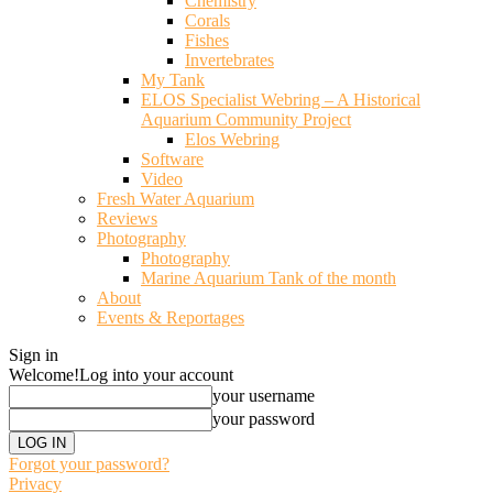
Chemistry
Corals
Fishes
Invertebrates
My Tank
ELOS Specialist Webring – A Historical
Aquarium Community Project
Elos Webring
Software
Video
Fresh Water Aquarium
Reviews
Photography
Photography
Marine Aquarium Tank of the month
About
Events & Reportages
Sign in
Welcome!
Log into your account
your username
your password
Forgot your password?
Privacy