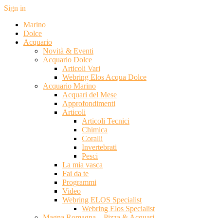
Sign in
Marino
Dolce
Acquario
Novità & Eventi
Acquario Dolce
Articoli Vari
Webring Elos Acqua Dolce
Acquario Marino
Acquari del Mese
Approfondimenti
Articoli
Articoli Tecnici
Chimica
Coralli
Invertebrati
Pesci
La mia vasca
Fai da te
Programmi
Video
Webring ELOS Specialist
Webring Elos Specialist
Magna Romagna – Pizza & Acquari