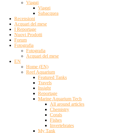
Viaggi
Viaggi
Subacquea
Recensioni
Acquari del mese
I Reportage
Nuovi Prodotti
Forum
Fotografia
Fotografia
Acquari del mese
EN
Home (EN)
Reef Aquarium
Featured Tanks
Travels
Insight
Reportage
Marine Aquarium Tech
All around articles
Chemistry
Corals
Fishes
Invertebrates
My Tank