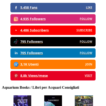
5.458 Fans
LIKE
4.935 Followers
FOLLOW
4.486 Subscribers
SUBSCRIBE
795 Followers
FOLLOW
705 Followers
FOLLOW
3,1K Utenti
JOIN
8,8k Views/mese
VISIT
Aquarium Books / Libri per Acquari Consigliati