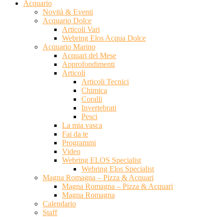
Acquario
Novità & Eventi
Acquario Dolce
Articoli Vari
Webring Elos Acqua Dolce
Acquario Marino
Acquari del Mese
Approfondimenti
Articoli
Articoli Tecnici
Chimica
Coralli
Invertebrati
Pesci
La mia vasca
Fai da te
Programmi
Video
Webring ELOS Specialist
Webring Elos Specialist
Magna Romagna – Pizza & Acquari
Magna Romagna – Pizza & Acquari
Magna Romagna
Calendario
Staff