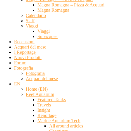
Magna Romagna – Pizza & Acquari
Magna Romagna
Calendario
Staff
Viaggi
Viaggi
Subacquea
Recensioni
Acquari del mese
I Reportage
Nuovi Prodotti
Forum
Fotografia
Fotografia
Acquari del mese
EN
Home (EN)
Reef Aquarium
Featured Tanks
Travels
Insight
Reportage
Marine Aquarium Tech
All around articles