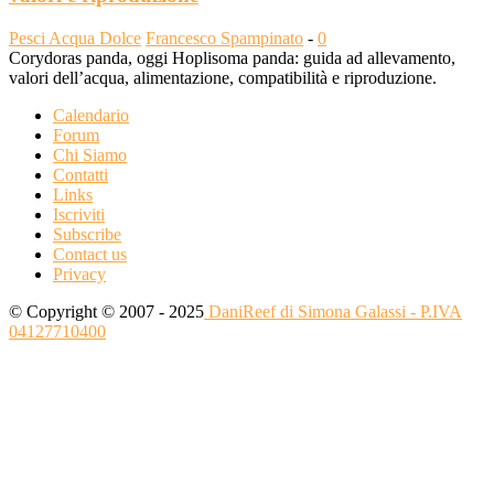
Pesci Acqua Dolce
Francesco Spampinato
-
0
Corydoras panda, oggi Hoplisoma panda: guida ad allevamento,
valori dell’acqua, alimentazione, compatibilità e riproduzione.
Calendario
Forum
Chi Siamo
Contatti
Links
Iscriviti
Subscribe
Contact us
Privacy
© Copyright © 2007 - 2025
DaniReef di Simona Galassi - P.IVA
04127710400