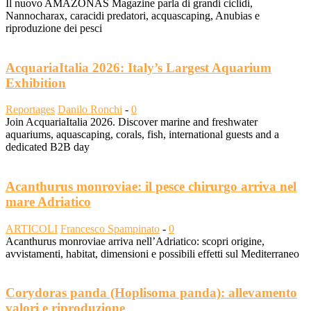
Il nuovo AMAZONAS Magazine parla di grandi ciclidi,
Nannocharax, caracidi predatori, acquascaping, Anubias e
riproduzione dei pesci
AcquariaItalia 2026: Italy’s Largest Aquarium
Exhibition
Reportages
Danilo Ronchi
-
0
Join AcquariaItalia 2026. Discover marine and freshwater
aquariums, aquascaping, corals, fish, international guests and a
dedicated B2B day
Acanthurus monroviae: il pesce chirurgo arriva nel
mare Adriatico
ARTICOLI
Francesco Spampinato
-
0
Acanthurus monroviae arriva nell’Adriatico: scopri origine,
avvistamenti, habitat, dimensioni e possibili effetti sul Mediterraneo
Corydoras panda (Hoplisoma panda): allevamento
valori e riproduzione