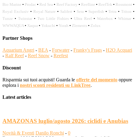
Bio Marine
•
Prodac
•
Red Sea
•
Reef Factory
•
Reefline
•
ReefTek
•
Rossmont
•
Royal Exclusiv
•
Royal Nature
•
Salifert
•
Sera
•
Superfish
•
Tetra
•
Triton
•
Tunze
•
Twinstar
•
Two Little Fishies
•
Ultra Reef
•
Waterbox
•
Whimar
•
WWWAQUA
•
Xaqua
•
Yokuchi
•
Yorah
•
Zlements
•
Zolux
Partner Shops
Aquarium Angri
-
BEA
-
Forwater
-
Franky's Frags
-
H2O Acquari
-
Ralf Reef
-
Reef Snow
-
Reefest
Discount
Risparmia sui tuoi acquisti! Guarda le
offerte del momento
oppure
esplora i
nostri sconti residenti su LinkTree
.
Latest articles
AMAZONAS luglio/agosto 2026: ciclidi e Anubias
Novità & Eventi
Danilo Ronchi
-
0