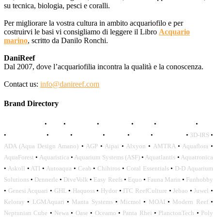
su tecnica, biologia, pesci e coralli.
Per migliorare la vostra cultura in ambito acquariofilo e per
costruirvi le basi vi consigliamo di leggere il Libro
Acquario
marino
, scritto da Danilo Ronchi.
DaniReef
Dal 2007, dove l’acquariofilia incontra la qualità e la conoscenza.
Contact us:
info@danireef.com
Brand Directory
AQUADISTRI
•
BEA
•
CARMAR
•
DAPHBIO
•
ELOS
•
FORWATER
•
GNC
•
OCEANLIFE
•
OCTO
•
ORPHEK
•
SICCE
•
TECO
•
VCORALS
•
3D-IRS
•
ADA (Aqua Design Amano)
•
AGP
•
Aipai
•
Alxyon
•
AMTRA
•
Aquaflora
•
AquaForest
•
Aquaristica
•
Aquarium Systems (ASF)
•
Aquatlantis
•
Aquatronica
•
Askoll
•
ATI
•
Autoaqua
•
Ceab
•
Chihiros
•
Coral Essentials
•
D-D Aquarium
Solutions
•
Dennerle
•
DiveVolk
•
Easy Reefs
•
Equo
•
Fauna Marin
•
Funhobby
•
Genesi Acquari
•
GHL
•
Haquoss
•
Hydor
•
ITC ReefCulture
•
Jebao
•
Juwel
•
Keloray
•
LGMAquari
•
Manta Systems
•
Micmol
•
MOAI
•
Modern Reef
•
Neptunian Cube
•
Newa
•
Oase
•
Oceamo
•
Panta Rhei
•
PlanctonTech
•
Poly