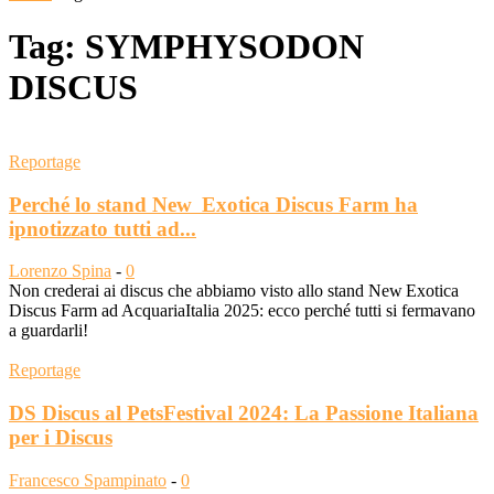
Tag: SYMPHYSODON
DISCUS
Reportage
Perché lo stand New Exotica Discus Farm ha
ipnotizzato tutti ad...
Lorenzo Spina
-
0
Non crederai ai discus che abbiamo visto allo stand New Exotica
Discus Farm ad AcquariaItalia 2025: ecco perché tutti si fermavano
a guardarli!
Reportage
DS Discus al PetsFestival 2024: La Passione Italiana
per i Discus
Francesco Spampinato
-
0