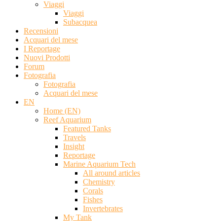
Viaggi
Viaggi
Subacquea
Recensioni
Acquari del mese
I Reportage
Nuovi Prodotti
Forum
Fotografia
Fotografia
Acquari del mese
EN
Home (EN)
Reef Aquarium
Featured Tanks
Travels
Insight
Reportage
Marine Aquarium Tech
All around articles
Chemistry
Corals
Fishes
Invertebrates
My Tank