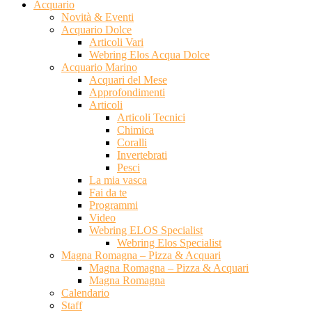
Acquario
Novità & Eventi
Acquario Dolce
Articoli Vari
Webring Elos Acqua Dolce
Acquario Marino
Acquari del Mese
Approfondimenti
Articoli
Articoli Tecnici
Chimica
Coralli
Invertebrati
Pesci
La mia vasca
Fai da te
Programmi
Video
Webring ELOS Specialist
Webring Elos Specialist
Magna Romagna – Pizza & Acquari
Magna Romagna – Pizza & Acquari
Magna Romagna
Calendario
Staff