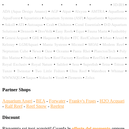
•
OCEANLIFE
•
OCTO
•
ORPHEK
•
SICCE
•
TECO
•
VCORALS
•
3D-IRS
•
ADA (Aqua Design Amano)
•
AGP
•
Aipai
•
Alxyon
•
AMTRA
•
Aquaflora
•
AquaForest
•
Aquaristica
•
Aquarium Systems (ASF)
•
Aquatlantis
•
Aquatronica
•
Askoll
•
ATI
•
Autoaqua
•
Ceab
•
Chihiros
•
Coral Essentials
•
D-D Aquarium
Solutions
•
Dennerle
•
DiveVolk
•
Easy Reefs
•
Equo
•
Fauna Marin
•
Funhobby
•
Genesi Acquari
•
GHL
•
Haquoss
•
Hydor
•
ITC ReefCulture
•
Jebao
•
Juwel
•
Keloray
•
LGMAquari
•
Manta Systems
•
Micmol
•
MOAI
•
Modern Reef
•
Neptunian Cube
•
Newa
•
Oase
•
Oceamo
•
Panta Rhei
•
PlanctonTech
•
Poly
Bio Marine
•
Prodac
•
Red Sea
•
Reef Factory
•
Reefline
•
ReefTek
•
Rossmont
•
Royal Exclusiv
•
Royal Nature
•
Salifert
•
Sera
•
Superfish
•
Tetra
•
Triton
•
Tunze
•
Twinstar
•
Two Little Fishies
•
Ultra Reef
•
Waterbox
•
Whimar
•
WWWAQUA
•
Xaqua
•
Yokuchi
•
Yorah
•
Zlements
•
Zolux
Partner Shops
Aquarium Angri
-
BEA
-
Forwater
-
Franky's Frags
-
H2O Acquari
-
Ralf Reef
-
Reef Snow
-
Reefest
Discount
Risparmia sui tuoi acquisti! Guarda le
offerte del momento
oppure