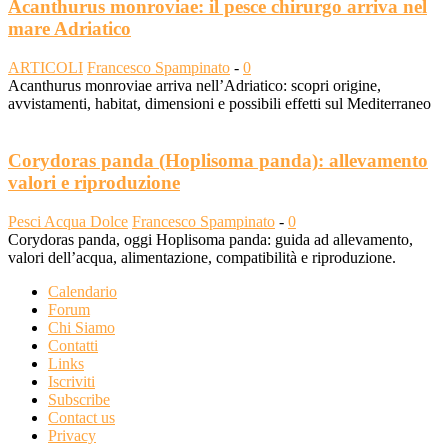
Acanthurus monroviae: il pesce chirurgo arriva nel
mare Adriatico
ARTICOLI
Francesco Spampinato
-
0
Acanthurus monroviae arriva nell’Adriatico: scopri origine,
avvistamenti, habitat, dimensioni e possibili effetti sul Mediterraneo
Corydoras panda (Hoplisoma panda): allevamento
valori e riproduzione
Pesci Acqua Dolce
Francesco Spampinato
-
0
Corydoras panda, oggi Hoplisoma panda: guida ad allevamento,
valori dell’acqua, alimentazione, compatibilità e riproduzione.
Calendario
Forum
Chi Siamo
Contatti
Links
Iscriviti
Subscribe
Contact us
Privacy