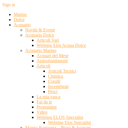
Sign in
Marino
Dolce
Acquario
Novità & Eventi
Acquario Dolce
Articoli Vari
Webring Elos Acqua Dolce
Acquario Marino
Acquari del Mese
Approfondimenti
Articoli
Articoli Tecnici
Chimica
Coralli
Invertebrati
Pesci
La mia vasca
Fai da te
Programmi
Video
Webring ELOS Specialist
Webring Elos Specialist
Magna Romagna – Pizza & Acquari