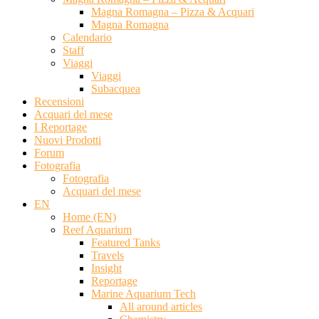
Magna Romagna – Pizza & Acquari
Magna Romagna
Calendario
Staff
Viaggi
Viaggi
Subacquea
Recensioni
Acquari del mese
I Reportage
Nuovi Prodotti
Forum
Fotografia
Fotografia
Acquari del mese
EN
Home (EN)
Reef Aquarium
Featured Tanks
Travels
Insight
Reportage
Marine Aquarium Tech
All around articles