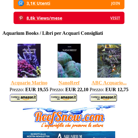
3,1K Utenti
JOIN
8,8k Views/mese
VISIT
Aquarium Books / Libri per Acquari Consigliati
Acquario Marino
NanoReef
ABC Acquario...
Prezzo:
EUR 19,55
Prezzo:
EUR 22,10
Prezzo:
EUR 12,75