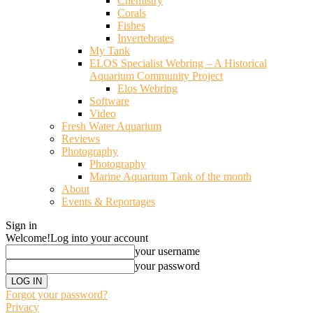
Chemistry
Corals
Fishes
Invertebrates
My Tank
ELOS Specialist Webring – A Historical
Aquarium Community Project
Elos Webring
Software
Video
Fresh Water Aquarium
Reviews
Photography
Photography
Marine Aquarium Tank of the month
About
Events & Reportages
Sign in
Welcome!
Log into your account
your username
your password
Forgot your password?
Privacy