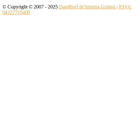
© Copyright © 2007 - 2025
DaniReef di Simona Galassi - P.IVA
04127710400