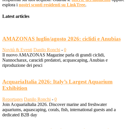
esplora i
nostri sconti residenti su LinkTree
.
Latest articles
AMAZONAS luglio/agosto 2026: ciclidi e Anubias
Novità & Eventi
Danilo Ronchi
-
0
Il nuovo AMAZONAS Magazine parla di grandi ciclidi,
Nannocharax, caracidi predatori, acquascaping, Anubias e
riproduzione dei pesci
AcquariaItalia 2026: Italy’s Largest Aquarium
Exhibition
Reportages
Danilo Ronchi
-
0
Join AcquariaItalia 2026. Discover marine and freshwater
aquariums, aquascaping, corals, fish, international guests and a
dedicated B2B day