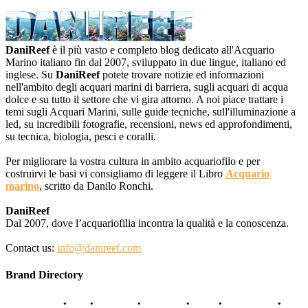
DaniReef
è il più vasto e completo blog dedicato all'Acquario
Marino italiano fin dal 2007, sviluppato in due lingue, italiano ed
inglese. Su
DaniReef
potete trovare notizie ed informazioni
nell'ambito degli acquari marini di barriera, sugli acquari di acqua
dolce e su tutto il settore che vi gira attorno. A noi piace trattare i
temi sugli Acquari Marini, sulle guide tecniche, sull'illuminazione a
led, su incredibili fotografie, recensioni, news ed approfondimenti,
su tecnica, biologia, pesci e coralli.
Per migliorare la vostra cultura in ambito acquariofilo e per
costruirvi le basi vi consigliamo di leggere il Libro
Acquario
marino
, scritto da Danilo Ronchi.
DaniReef
Dal 2007, dove l’acquariofilia incontra la qualità e la conoscenza.
Contact us:
info@danireef.com
Brand Directory
AQUADISTRI
•
BEA
•
CARMAR
•
DAPHBIO
•
ELOS
•
FORWATER
•
GNC