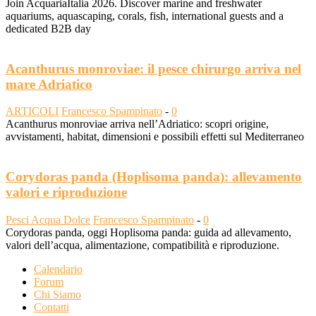
Join AcquariaItalia 2026. Discover marine and freshwater
aquariums, aquascaping, corals, fish, international guests and a
dedicated B2B day
Acanthurus monroviae: il pesce chirurgo arriva nel
mare Adriatico
ARTICOLI
Francesco Spampinato
-
0
Acanthurus monroviae arriva nell’Adriatico: scopri origine,
avvistamenti, habitat, dimensioni e possibili effetti sul Mediterraneo
Corydoras panda (Hoplisoma panda): allevamento
valori e riproduzione
Pesci Acqua Dolce
Francesco Spampinato
-
0
Corydoras panda, oggi Hoplisoma panda: guida ad allevamento,
valori dell’acqua, alimentazione, compatibilità e riproduzione.
Calendario
Forum
Chi Siamo
Contatti