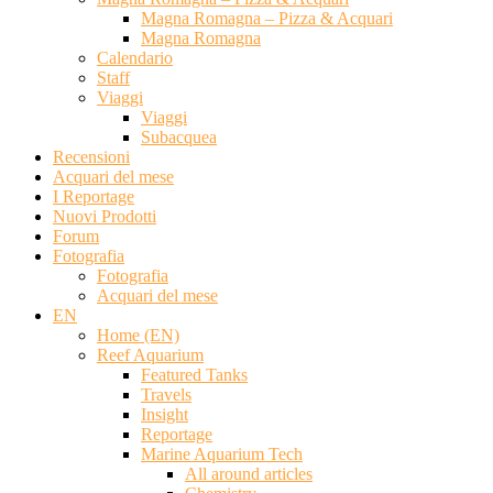
Magna Romagna – Pizza & Acquari
Magna Romagna
Calendario
Staff
Viaggi
Viaggi
Subacquea
Recensioni
Acquari del mese
I Reportage
Nuovi Prodotti
Forum
Fotografia
Fotografia
Acquari del mese
EN
Home (EN)
Reef Aquarium
Featured Tanks
Travels
Insight
Reportage
Marine Aquarium Tech
All around articles