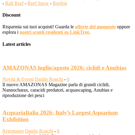
-
Ralf Reef
-
Reef Snow
-
Reefest
Discount
Risparmia sui tuoi acquisti! Guarda le
offerte del momento
oppure
esplora i
nostri sconti residenti su LinkTree
.
Latest articles
AMAZONAS luglio/agosto 2026: ciclidi e Anubias
Novità & Eventi
Danilo Ronchi
-
0
Il nuovo AMAZONAS Magazine parla di grandi ciclidi,
Nannocharax, caracidi predatori, acquascaping, Anubias e
riproduzione dei pesci
AcquariaItalia 2026: Italy’s Largest Aquarium
Exhibition
Reportages
Danilo Ronchi
-
0