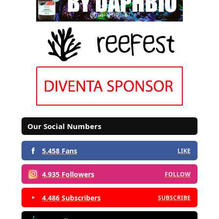
Our Social Numbers
5.458 Fans
LIKE
4.935 Followers
FOLLOW
4.486 Subscribers
SUBSCRIBE