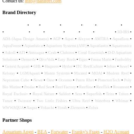
Contact us:
info@danireef.com
Brand Directory
AQUADISTRI
•
BEA
•
CARMAR
•
DAPHBIO
•
ELOS
•
FORWATER
•
GNC
•
OCEANLIFE
•
OCTO
•
ORPHEK
•
SICCE
•
TECO
•
VCORALS
•
3D-IRS
•
ADA (Aqua Design Amano)
•
AGP
•
Aipai
•
Alxyon
•
AMTRA
•
Aquaflora
•
AquaForest
•
Aquaristica
•
Aquarium Systems (ASF)
•
Aquatlantis
•
Aquatronica
•
Askoll
•
ATI
•
Autoaqua
•
Ceab
•
Chihiros
•
Coral Essentials
•
D-D Aquarium
Solutions
•
Dennerle
•
DiveVolk
•
Easy Reefs
•
Equo
•
Fauna Marin
•
Funhobby
•
Genesi Acquari
•
GHL
•
Haquoss
•
Hydor
•
ITC ReefCulture
•
Jebao
•
Juwel
•
Keloray
•
LGMAquari
•
Manta Systems
•
Micmol
•
MOAI
•
Modern Reef
•
Neptunian Cube
•
Newa
•
Oase
•
Oceamo
•
Panta Rhei
•
PlanctonTech
•
Poly
Bio Marine
•
Prodac
•
Red Sea
•
Reef Factory
•
Reefline
•
ReefTek
•
Rossmont
•
Royal Exclusiv
•
Royal Nature
•
Salifert
•
Sera
•
Superfish
•
Tetra
•
Triton
•
Tunze
•
Twinstar
•
Two Little Fishies
•
Ultra Reef
•
Waterbox
•
Whimar
•
WWWAQUA
•
Xaqua
•
Yokuchi
•
Yorah
•
Zlements
•
Zolux
Partner Shops
Aquarium Angri
-
BEA
-
Forwater
-
Franky's Frags
-
H2O Acquari