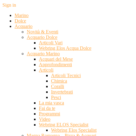
Sign in
Marino
Dolce
Acquario
Novità & Eventi
Acquario Dolce
Articoli Vari
Webring Elos Acqua Dolce
Acquario Marino
Acquari del Mese
Approfondimenti
Articoli
Articoli Tecnici
Chimica
Coralli
Invertebrati
Pesci
La mia vasca
Fai da te
Programmi
Video
Webring ELOS Specialist
Webring Elos Specialist
Magna Romagna – Pizza & Acquari