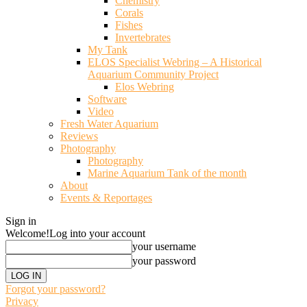
Chemistry
Corals
Fishes
Invertebrates
My Tank
ELOS Specialist Webring – A Historical
Aquarium Community Project
Elos Webring
Software
Video
Fresh Water Aquarium
Reviews
Photography
Photography
Marine Aquarium Tank of the month
About
Events & Reportages
Sign in
Welcome!
Log into your account
your username
your password
Forgot your password?
Privacy