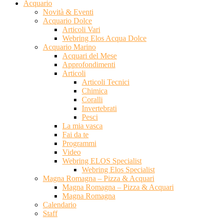
Acquario
Novità & Eventi
Acquario Dolce
Articoli Vari
Webring Elos Acqua Dolce
Acquario Marino
Acquari del Mese
Approfondimenti
Articoli
Articoli Tecnici
Chimica
Coralli
Invertebrati
Pesci
La mia vasca
Fai da te
Programmi
Video
Webring ELOS Specialist
Webring Elos Specialist
Magna Romagna – Pizza & Acquari
Magna Romagna – Pizza & Acquari
Magna Romagna
Calendario
Staff