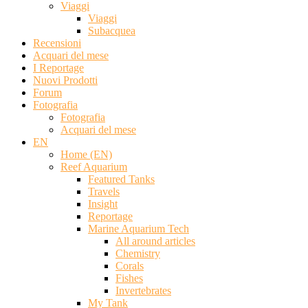
Viaggi
Viaggi
Subacquea
Recensioni
Acquari del mese
I Reportage
Nuovi Prodotti
Forum
Fotografia
Fotografia
Acquari del mese
EN
Home (EN)
Reef Aquarium
Featured Tanks
Travels
Insight
Reportage
Marine Aquarium Tech
All around articles
Chemistry
Corals
Fishes
Invertebrates
My Tank