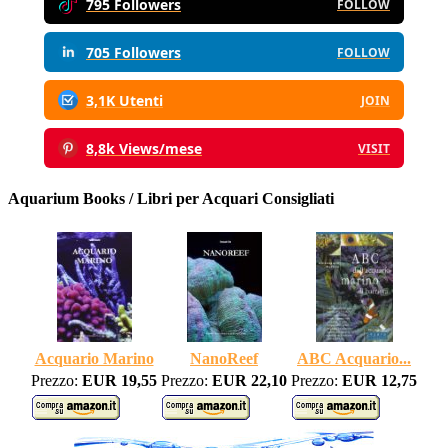
795 Followers
FOLLOW
705 Followers
FOLLOW
3,1K Utenti
JOIN
8,8k Views/mese
VISIT
Aquarium Books / Libri per Acquari Consigliati
Acquario Marino
NanoReef
ABC Acquario...
Prezzo:
EUR 19,55
Prezzo:
EUR 22,10
Prezzo:
EUR 12,75