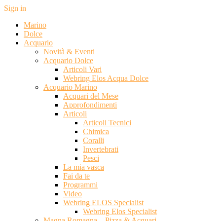
Sign in
Marino
Dolce
Acquario
Novità & Eventi
Acquario Dolce
Articoli Vari
Webring Elos Acqua Dolce
Acquario Marino
Acquari del Mese
Approfondimenti
Articoli
Articoli Tecnici
Chimica
Coralli
Invertebrati
Pesci
La mia vasca
Fai da te
Programmi
Video
Webring ELOS Specialist
Webring Elos Specialist
Magna Romagna – Pizza & Acquari