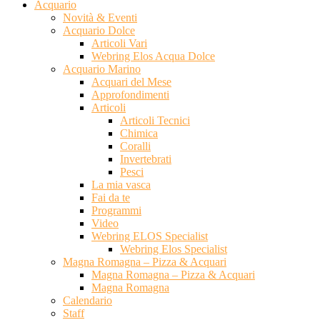
Acquario
Novità & Eventi
Acquario Dolce
Articoli Vari
Webring Elos Acqua Dolce
Acquario Marino
Acquari del Mese
Approfondimenti
Articoli
Articoli Tecnici
Chimica
Coralli
Invertebrati
Pesci
La mia vasca
Fai da te
Programmi
Video
Webring ELOS Specialist
Webring Elos Specialist
Magna Romagna – Pizza & Acquari
Magna Romagna – Pizza & Acquari
Magna Romagna
Calendario
Staff