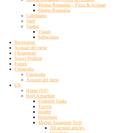
Magna Romagna – Pizza & Acquari
Magna Romagna
Calendario
Staff
Viaggi
Viaggi
Subacquea
Recensioni
Acquari del mese
I Reportage
Nuovi Prodotti
Forum
Fotografia
Fotografia
Acquari del mese
EN
Home (EN)
Reef Aquarium
Featured Tanks
Travels
Insight
Reportage
Marine Aquarium Tech
All around articles