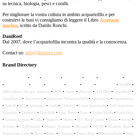
su tecnica, biologia, pesci e coralli.
Per migliorare la vostra cultura in ambito acquariofilo e per
costruirvi le basi vi consigliamo di leggere il Libro
Acquario
marino
, scritto da Danilo Ronchi.
DaniReef
Dal 2007, dove l’acquariofilia incontra la qualità e la conoscenza.
Contact us:
info@danireef.com
Brand Directory
AQUADISTRI
•
BEA
•
CARMAR
•
DAPHBIO
•
ELOS
•
FORWATER
•
GNC
•
OCEANLIFE
•
OCTO
•
ORPHEK
•
SICCE
•
TECO
•
VCORALS
•
3D-IRS
•
ADA (Aqua Design Amano)
•
AGP
•
Aipai
•
Alxyon
•
AMTRA
•
Aquaflora
•
AquaForest
•
Aquaristica
•
Aquarium Systems (ASF)
•
Aquatlantis
•
Aquatronica
•
Askoll
•
ATI
•
Autoaqua
•
Ceab
•
Chihiros
•
Coral Essentials
•
D-D Aquarium
Solutions
•
Dennerle
•
DiveVolk
•
Easy Reefs
•
Equo
•
Fauna Marin
•
Funhobby
•
Genesi Acquari
•
GHL
•
Haquoss
•
Hydor
•
ITC ReefCulture
•
Jebao
•
Juwel
•
Keloray
•
LGMAquari
•
Manta Systems
•
Micmol
•
MOAI
•
Modern Reef
•
Neptunian Cube
•
Newa
•
Oase
•
Oceamo
•
Panta Rhei
•
PlanctonTech
•
Poly