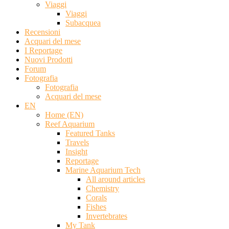
Viaggi
Viaggi
Subacquea
Recensioni
Acquari del mese
I Reportage
Nuovi Prodotti
Forum
Fotografia
Fotografia
Acquari del mese
EN
Home (EN)
Reef Aquarium
Featured Tanks
Travels
Insight
Reportage
Marine Aquarium Tech
All around articles
Chemistry
Corals
Fishes
Invertebrates
My Tank