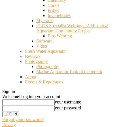
Chemistry
Corals
Fishes
Invertebrates
My Tank
ELOS Specialist Webring – A Historical
Aquarium Community Project
Elos Webring
Software
Video
Fresh Water Aquarium
Reviews
Photography
Photography
Marine Aquarium Tank of the month
About
Events & Reportages
Sign in
Welcome!
Log into your account
your username
your password
Forgot your password?
Privacy