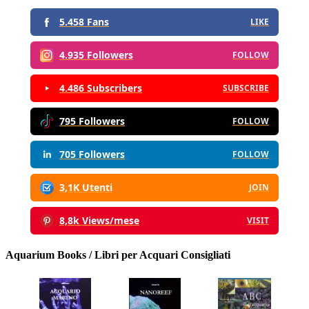
5.458 Fans
LIKE
4.935 Followers
FOLLOW
4.486 Subscribers
SUBSCRIBE
795 Followers
FOLLOW
705 Followers
FOLLOW
3,1K Utenti
JOIN
8,8k Views/mese
VISIT
Aquarium Books / Libri per Acquari Consigliati