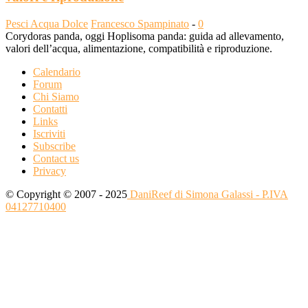
Pesci Acqua Dolce
Francesco Spampinato
-
0
Corydoras panda, oggi Hoplisoma panda: guida ad allevamento,
valori dell’acqua, alimentazione, compatibilità e riproduzione.
Calendario
Forum
Chi Siamo
Contatti
Links
Iscriviti
Subscribe
Contact us
Privacy
© Copyright © 2007 - 2025
DaniReef di Simona Galassi - P.IVA
04127710400