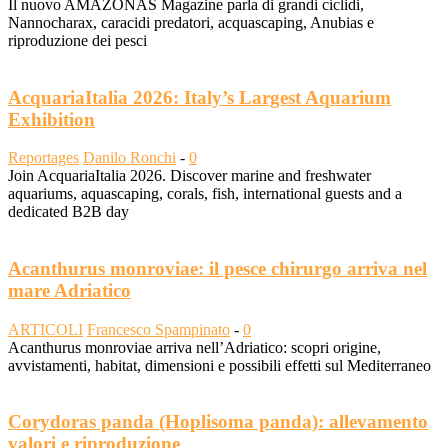
Il nuovo AMAZONAS Magazine parla di grandi ciclidi,
Nannocharax, caracidi predatori, acquascaping, Anubias e
riproduzione dei pesci
AcquariaItalia 2026: Italy’s Largest Aquarium
Exhibition
Reportages
Danilo Ronchi
-
0
Join AcquariaItalia 2026. Discover marine and freshwater
aquariums, aquascaping, corals, fish, international guests and a
dedicated B2B day
Acanthurus monroviae: il pesce chirurgo arriva nel
mare Adriatico
ARTICOLI
Francesco Spampinato
-
0
Acanthurus monroviae arriva nell’Adriatico: scopri origine,
avvistamenti, habitat, dimensioni e possibili effetti sul Mediterraneo
Corydoras panda (Hoplisoma panda): allevamento
valori e riproduzione