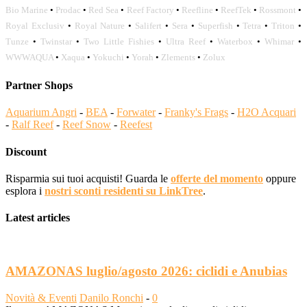
Bio Marine
•
Prodac
•
Red Sea
•
Reef Factory
•
Reefline
•
ReefTek
•
Rossmont
•
Royal Exclusiv
•
Royal Nature
•
Salifert
•
Sera
•
Superfish
•
Tetra
•
Triton
•
Tunze
•
Twinstar
•
Two Little Fishies
•
Ultra Reef
•
Waterbox
•
Whimar
•
WWWAQUA
•
Xaqua
•
Yokuchi
•
Yorah
•
Zlements
•
Zolux
Partner Shops
Aquarium Angri
-
BEA
-
Forwater
-
Franky's Frags
-
H2O Acquari
-
Ralf Reef
-
Reef Snow
-
Reefest
Discount
Risparmia sui tuoi acquisti! Guarda le
offerte del momento
oppure
esplora i
nostri sconti residenti su LinkTree
.
Latest articles
AMAZONAS luglio/agosto 2026: ciclidi e Anubias
Novità & Eventi
Danilo Ronchi
-
0